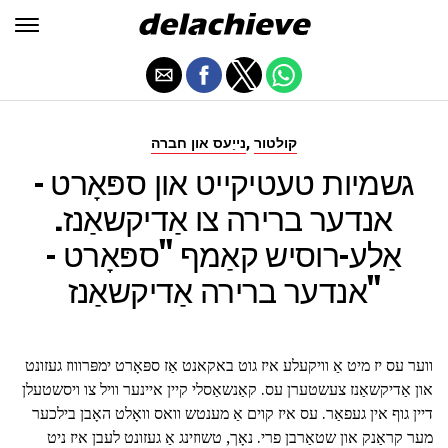
,
קולטור
נייַעס און חברה
גשמיות טעטיקייט און ספּאָרט -
אנדער ברירה צו אַדיקשאַנז.
אַלע-רוסיש קאַמף "ספּאָרט -
אנדער ברירה אַדיקשאַנז"
ווער עס יז מיט אַ וויקעלע איז גוט באקאנט אַז ספּאָרט ימפּרוווז געזונט
און אַדיקשאַנז צעשטערן עס. קאַנשאַסלי קיין איינער וויל צו ויסשטעלן
דיין גוף אין געפאַר. עס איז קוים אַ מענטש וואס וואָלט האָבן בילכער
מער קראַנק און שטאַרבן פרי. נאָך, טשוזינג אַ געזונט לעבן איז ניט