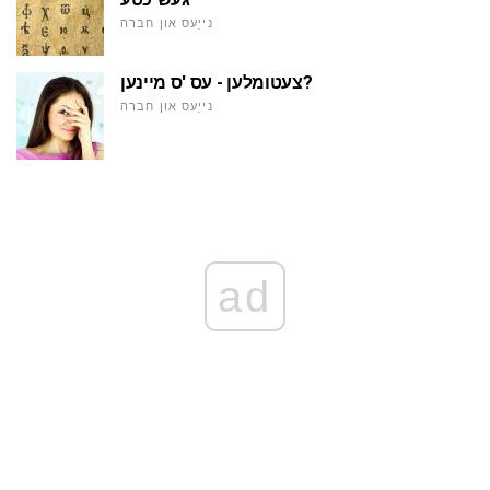
נייַעס און חברה
צעטומלען - עס 'ס מיינען?
נייַעס און חברה
ad