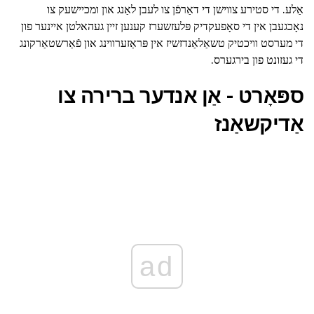
אַלע. די סטירע צווישן די דאַרפֿן צו לעבן לאַנג און ומכיישעק צו
נאָכגעבן אין די סאָפעקדיק פּלעזשערז קענען זיין געהאלטן איינער פון
די מערסט וויכטיק טשאַלאַנדזשיז אין פּראַזערווינג און פֿאַרשטאַרקונג
די געזונט פון בירגערס.
ספּאָרט - אַן אנדער ברירה צו
אַדיקשאַנז
ad