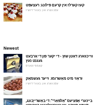
קעז קערלז אין קרעם פילונג: רעצעפּט
עסנוואַרג און בעוורידזשיז
Newest
ווייכווארג דאַטן שוץ - די יקער פון די אַרבעט
געגנט נעץ
קאָמפּיוטערס
זראַזי מיט מאַשרומז. זייער געשמאַק
עסנוואַרג און בעוורידזשיז
ביינערי אָפּציעס "אַלפּאַרי": די באַשרייַבונג,