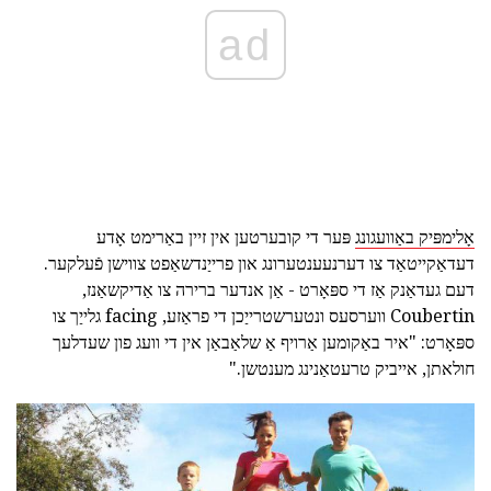
ad
אָלימפּיק באַוועגונג
פּער די קובערטען אין זיין באַרימט אָדע
דעדאַקייטאַד צו דערנעענטערונג און פרייַנדשאַפט צווישן פֿעלקער.
דעם געדאַנק אַז די ספּאָרט - אַן אנדער ברירה צו אַדיקשאַנז,
Coubertin ווערסעס ונטערשטרייַכן די פראַזע, facing גלייַך צו
ספּאָרט: "איר באַקומען אַרויף אַ שלאַבאַן אין די וועג פון שעדלעך
חולאתן, אייביק טרעטאַנינג מענטשן."