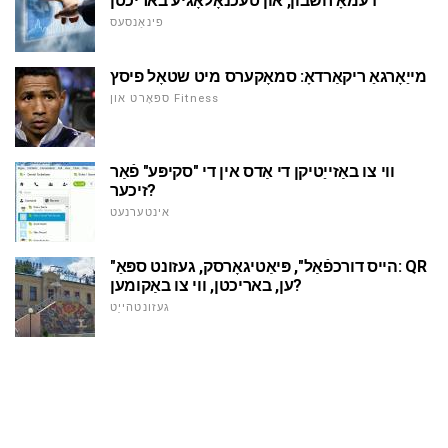
דעמאָ חשבון, און טעכנאָלאָגיע באריכטן
פינאַנסעס
מייַאָרגאַ ריקאַרדאָ: סמאָקערס מיט שטאָל פיסץ
ספּאָרט און Fitness
ווי צו באַזייַטיקן די אַדס אין די "סקיפּע" פֿאַר
זיכער?
אינטערנעט
"הייס דורכפֿאַל", פּיאַטיגאָרסק, געזונט ספּאַ: QR
ען, באריכטן, ווי צו באַקומען?
געזונטהייַט