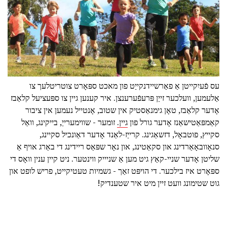
עס פֿעיִקייטן אַ פאַרשיידנקייַט פון מאכט ספּאָרט צוטריטלעך צו
אַלעמען, וועלכער זייַן פּרעפֿערענצן. איר קענען גיין צו ספּעציעל קלאַבז
אָדער קלאַבז, טאָן גימנאַסטיק אין שטוב, אָנטייל נעמען אין ציבור
קאַמפּאַטישאַנז אָדער גורל פון
גיין.
זומער - שווימערייַ, בייקינג, וואַל
סקייץ, פוטבאָל, דזשאַגינג. קרייַז-לאַנד אָדער דאַונכיל סקיינג,
סנאָוובאָאַרדינג און סקאַטינג, און נאָר שפּאַס ריידינג די באַרג אויף אַ
שליטן אָדער שניי-קאַץ גיט מען אַ שניייק ווינטער. ניט קיין ענין וואָס די
ספּאָרט איז בילכער. די הויפּט זאַך - גשמיות טעטיקייט, פריש לופט און
גוט שטימונג וועט זיין מיט איר שטענדיק!