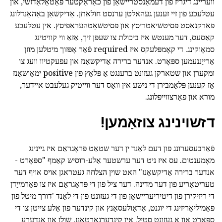
וועריינג דיגריז פון דעמאַנסטריישאַן פון כאַראַקטער פּאַטאַלאַדזשי, און
עטלעכע פון זיי זענען געהאלטן ערנסט חולאתן. אַדיקשאַן באַהאַנדלונג
פאַרקנאַסט פּסיטשיאַטריסץ און פּסיטשאָטהעראַפּיסץ. אין עטלעכע
קאַסעס, דער מענטש איז ביכולת צו שעפּן זיך, אַזאַ ווי קוויטינג
סמאָוקינג. די קאָמפּלעקס איז required פֿאַר אָפּזוך מיטלען מוזן
אַרייַננעמען ספּאָרט. אנדער ברירה אַדיקשאַנז און עפעקטיוו וועג צו
ומקערן און שטארקן געזונט ברענגט אַ פּלאַץ פון positive ימאָושאַנז
אַז קענען פּלאָמבירן די נישע אין וואָס דער ווייטיק געלעבט איידער,
מורא און פאַרצווייפלונג.
דזשוינינג צוזאַמען!
פֿאַרבעסערונג פון דעם לאַנד ין דער שטאַט פּראָגראַם איז גיינינג
מאָמענטום. עס איז ניט דער ערשטער אַלע-רוסיש קאַמף "ספּאָרט -
אנדער ברירה אַדיקשאַנז" האט שוין הצלחה געטראגן אויס אויף דער
טעריטאָריע פון דער מדינה. דער ציל פון די פּראָגראַם איז צו פאַרמייַדן
די ריזיקירן פון דיטיריעריישאַן פון די געזונט פון די לאַנד 'דורך מיטל פון
פאַמיליאַריזינג די יוגנט, אַדאָולעסאַנץ און קינדער פון אַלע צייטן צו די
ספּאָרט און אַ געזונט סטיל. אין קינדערגאַרטאַנז, שולן און אנדערע