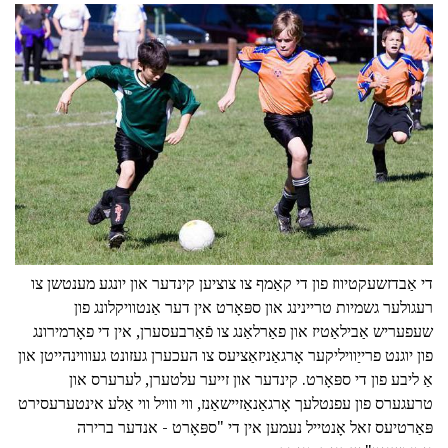
די אַבדזשעקטיווז פון די קאַמף צו צוציען קינדער און יונגע מענטשן צו
רעגולער גשמיות טריינינג און ספּאָרט אין דער אַנטוויקלונג פון
שעפעריש אַבילאַטיז און פאַרלאַנג צו פֿאַרבעסערן, אין די פאָרמירונג
פון יוגנט פרייַוויליקער אָרגאַניזאַציעס צו העכערן געזונט געוווינהייטן און
אַ ליבע פון די ספּאָרט. קינדער און זייער עלטערן, לערערס און
טרעגערס פון עפנטלעך אָרגאַנאַזיישאַנז, ווי ווויל ווי אַלע אינטערעסירט
פּאַרטיעס זאל אָנטייל נעמען אין די "ספּאָרט - אנדער ברירה