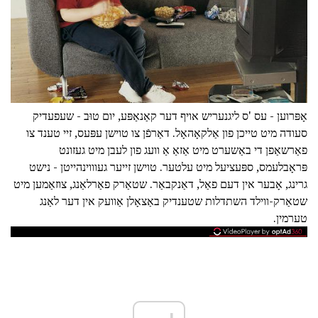
אָפּרוען - עס 'ס ליגנעריש אויף דער קאַנאַפּע, יום טוּב - שעפעדיק
סעודה מיט טייכן פון אַלקאָהאָל. דאַרפֿן צו טוישן עפּעס, זיי טענד צו
פאַרשאַפן די באַשערט מיט אַזאַ אַ וועג פון לעבן מיט געזונט
פּראָבלעמס, ספּעציעל מיט עלטער. טוישן זייער געוווינהייטן - נישט
גרינג, אָבער אין דעם פאַל, דאַנקבאַר. שטאַרק פאַרלאַנג, צוזאַמען מיט
שטאַרק-ווילד השתדלות שטענדיק באַצאָלן אַוועק אין דער לאַנג
טערמין.