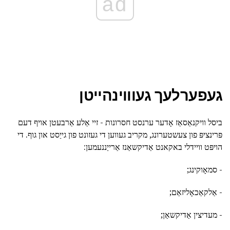
ad
געפערלעך געוווינהייטן
ביסל וויקנאַסאַז אָדער ערנסט חסרונות - זיי אַלע אַרבעטן אויף דעם
פּרינציפּ פון צעשטערונג, מקריב געווען די געזונט פון גייַסט און גוף. די
הויפּט וויידלי באקאנט אַדיקשאַנז אַרייַננעמען:
- סמאָוקינג;
- אַלקאַכאָליזאַם;
- מעדיצין אַדיקשאַן;