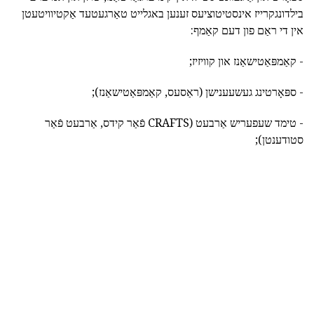
בילדונגקרייז אינסטיטוציעס זענען באגלייט טאַרגעטעד אַקטיוויטעטן
אין די ראַם פון דעם קאַמף:
- קאַמפּאַטישאַנז און קוויזיז;
- ספּאָרטינג געשעענישן (ראַסעס, קאַמפּאַטישאַנז);
- טימד שעפעריש אַרבעט (CRAFTS פֿאַר קידס, אַרבעט פֿאַר
סטודענטן);