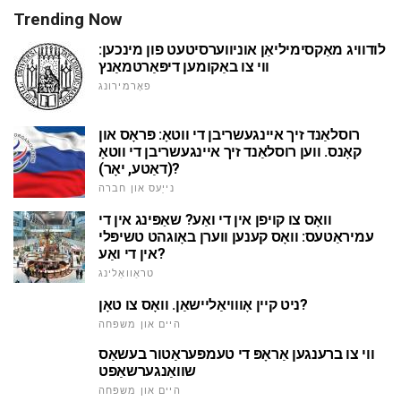
Trending Now
לודוויג מאַקסימיליאַן אוניווערסיטעט פון מינכען:
ווי צו באַקומען דיפּאַרטמאַנץ
פאָרמירונג
רוסלאַנד זיך איינגעשריבן די ווטאָ: פּראָס און
קאָנס. ווען רוסלאַנד זיך איינגעשריבן די ווטאָ
(דאַטע, יאָר)?
נייַעס און חברה
וואָס צו קויפן אין די ואַע? שאַפּינג אין די
עמיראַטעס: וואָס קענען ווערן באָוגהט טשיפּלי
אין די ואַע?
טראַוואַלינג
ניט קיין אָווויאַליישאַן. וואָס צו טאָן?
היים און משפּחה
ווי צו ברענגען אַראָפּ די טעמפּעראַטור בעשאַס
שוואַנגערשאַפט
היים און משפּחה