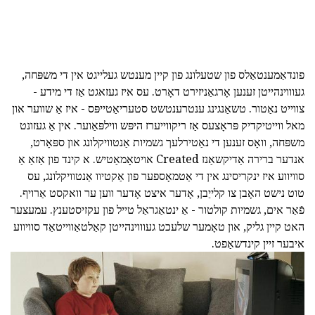
פונדאַמענטאַלס פון שטעלונג פון קיין מענטש געלייגט אין די משפּחה,
געוווינהייטן זענען אָרגאַניזירט דאָרט. עס איז געזאגט אַז די מידע -
צווייט נאַטור. טשאַנגינג ענטרענטשט סטעריאַטייפּס - איז אַ שווער און
מאל ווייטיקדיק פּראָצעס אַז ריקווייערז היפּש ווילפּאַוער. אין אַ געזונט
משפּחה, וואָס זענען די נאַטירלעך גשמיות אַנטוויקלונג און ספּאָרט,
אנדער ברירה אַדיקשאַנז Created אויטאָמאַטיש. א קינד פון אַזאַ אַ
סוויווע איז ינקריסינג אין די אַטמאָספער פון אַקטיוו אַנטוויקלונג, עס
טוט נישט האָבן צו קלייַבן, אָדער איצט אָדער ווען ער וואקסט אַרויף.
פֿאַר אים, גשמיות קולטור - אַ ינטאַגראַל טייל פון עקזיסטענץ. עמעצער
האט קיין גליק, און טאָמער שלעכט געוווינהייטן קאַלטאַווייטאַד סוויווע
איבער זיין קינדשאַפט.