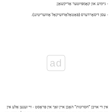
- גיימינג און קאָמפּיוטער אַדיקשאַן;
- עסן דיסאָרדערס (פּאַטאַלאַדזשיקאַל אָווועריטינג).
ad
אין די אויבן "חסרונות" האָבן איין זאַך אין פּראָסט - זיי זענען אַלע אין