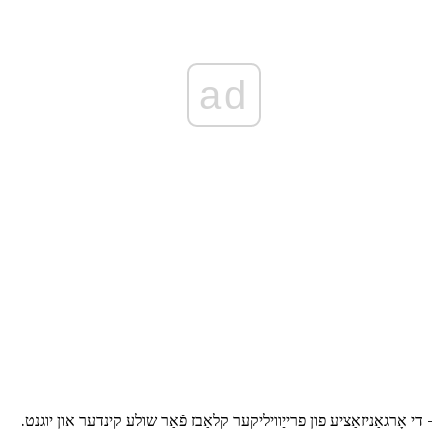
ad
- די אָרגאַניזאַציע פון פרייַוויליקער קלאַבז פֿאַר שולע קינדער און יוגנט.