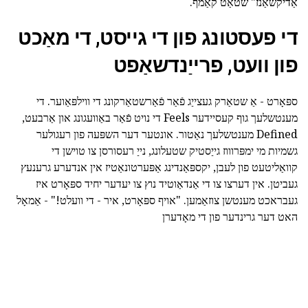
אַדיקשאַנז" שטאַט קאַמף.
די פעסטונג פון די גייסט, די מאַכט
פון וועט, פרייַנדשאַפט
ספּאָרט - אַ שטאַרק געצייַג פֿאַר פֿאַרשטאַרקונג די ווילפּאַוער. די
מענטשלעך גוף קעסיידער Feels די נויט פֿאַר באַוועגונג און אַרבעט,
Defined מענטשלעך נאַטור. אונטער דער השפּעה פון רעגולער
גשמיות מי ימפּרוווז גייַסטיק שטעלונג, נייַ רעסורסן צו טוישן די
קוואַליטעט פון לעבן, יקספּאַנדינג אַפּערטונאַטיז אין אנדערע גרענעץ
געביטן. אין דערצו צו די אַנדאַוטיד נוץ צו יעדער יחיד ספּאָרט איז
געבראכט מענטשן צוזאַמען. "אויף ספּאָרט, איר - די וועלט!" - אַמאָל
האט דער גרינדער פון די מאָדערן