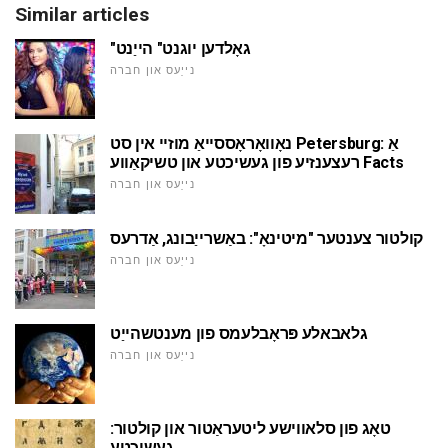
Similar articles
"גאָלדען יוגנט" הייַנט
נייַעס און חברה
נאָוואָראָססייאַ מוזיי אין סט Petersburg: אַ
רעצענזיע פון געשיכטע און טשיקאַווע Facts
נייַעס און חברה
קולטור צענטער "מיטינאָ": באַשרייַבונג, אַדרעס
נייַעס און חברה
גלאבאלע פּראָבלעמס פון מענטשהייַט
נייַעס און חברה
טאָג פון סלאווישע ליטעראַטור און קולטור:
געשיכטע