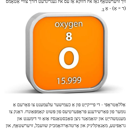
זיך זויערשטאָף גאַז איז דווקא אַז עס איז געגרינדעט דורך צוויי אַטאָמס
(ד = אָ) - אָ
2.
אַללאָטראָפּי - די פיייקייַט פון אַ כעמישער עלעמענט צו פאָרעם אַ
נומער פון פאַרשידענע פּראָפּערטיעס פון פּשוט קאַמפּאַונדז. דאַנק צו
מענטשהייַט און יגזאַמאַנד ניצן סאַבסטאַנסיז אַזאַ ווי דימענט און
גראַפיטע, מאַנאַקליניק און אָרטהאָרהאָמביק שוועבל, זויערשטאָף, און