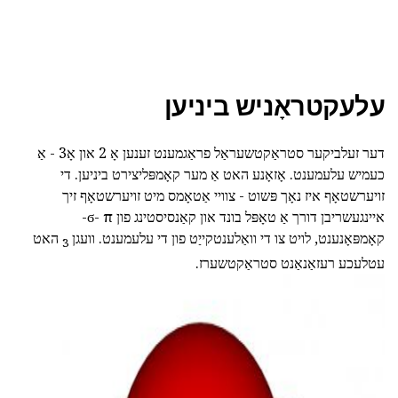
עלעקטראָניש ביניען
דער זעלביקער סטראַקטשעראַל פראַגמענט זענען אָ 2 און אָ3 - אַ
כעמיש עלעמענט. אָזאָנע האט אַ מער קאָמפּליצירט ביניען. די
זויערשטאָף איז נאָך פּשוט - צוויי אַטאָמס מיט זויערשטאָף זיך
איינגעשריבן דורך אַ טאָפּל בונד און קאַנסיסטינג פון ϭ- π-
קאָמפּאָנענט, לויט צו די וואַלענטקייַט פון די עלעמענט. וועגן
האט
3
עטלעכע רעזאַנאַנט סטראַקטשערז.