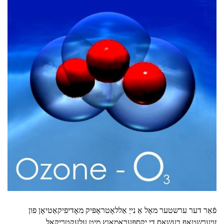
פֿאַר דער ערשטער מאָל אַ נייַ אַללאָטראָפּיק מאָדיפיקאַטיאָן פון
זויערשטאָף בעשאַס די יקספּעראַמאַנץ מיט עלעקטריקאַל