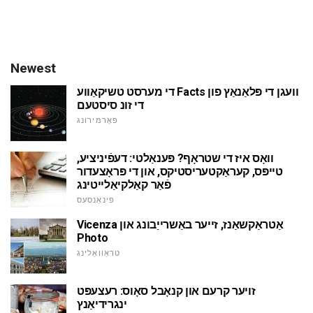
Newest
די מערסט טשיקאַווע Facts וועגן די פּלאַנאַץ פון
די זונ סיסטעם
פאָרמירונג
וואָס איז די שטראָף? פּענאַלטי: דעפֿיניציע,
טייפּס, קעראַקטעריסטיקס, און די פּראָצעדור
פֿאַר קאַלקיאַלייטינג
פינאַנסעס
Vicenza אַטראַקשאַנז, זייער באַשרייַבונג און
Photo
טראַוואַלינג
זויער קרעם און קנאָבל סאָוס: רעצעפּט
ינגרידיאַנץ