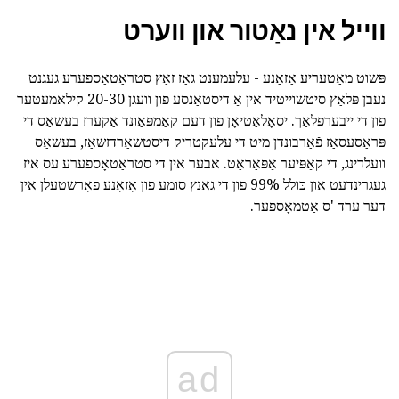
ווייל אין נאַטור און ווערט
פּשוט מאַטעריע אָזאָנע - עלעמענט גאַז זאַץ סטראַטאָספערע געגנט
נעבן פּלאַץ סיטשוייטיד אין אַ דיסטאַנסע פון וועגן 20-30 קילאמעטער
פון די ייבערפלאַך. יסאָלאַטיאָן פון דעם קאַמפּאַונד אַקערז בעשאַס די
פּראַסעסאַז פֿאַרבונדן מיט די עלעקטריק דיסטשאַרדזשאַז, בעשאַס
וועלדינג, די קאַפּיער אַפּאַראַט. אבער אין די סטראַטאָספערע עס איז
געגרינדעט און כּולל 99% פון די גאַנץ סומע פון אָזאָנע פאָרשטעלן אין
דער ערד 'ס אַטמאָספער.
ad