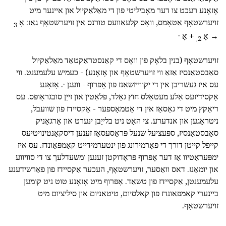
אָזאָנע רעכט צו דער מאָביליטי פון די מאַלאַקיול און איינער מיט
זויערשטאָף אַטאָמס, וואָס קלעאַוועס טורנס אין זויערשטאָף גאַז: אָ
3
→ אָ
+ אָ ·
2,
זויערשטאָף (בנין בלאָק פון וואָס די קאַנסטראַקטאַד מאַלאַקיול
סאַבסטאַנסיז אַזאַ ווי זויערשטאָף און אָזאָנע) - כעמיש עלעמענט. ווי
עס איז געשריבן אין די יקווייזשאַנז פון אָפּרוף - וועגן ·. אָזאָנע
אָקסידיזעס אַלע מעטאַלס חוץ גאָלד, פּלאַטין און זייַן סובגראָופּס. עס
ריאַקץ מיט די גאַסאַז אין די אַטמאָספער - אַקסיידז פון שוועבל,
ניטראָגען און אנדערע. צי האָט ניט בלייַבן ינערט און אָרגאַניק
סאַבסטאַנסיז, ספּעציעל שנעל פּראַסעסאַז זענען דיסקאָנטינויטיעס
קייפל קייטן דורך די פאָרמירונג פון ינטערמידייט קאַמפּאַונדז. עס איז
ימפּעראַטיוו אַז דער אָפּרוף פּראָדוקטן זענען ומשעדלעך צו די סוויווע
און יומאַנז. דאס וואַסער, זויערשטאָף, העכער אַקסיידז פון פאַרשידענע
עלעמענטן, אַקסיידז פון טשאַד. אָפּרוף מיט אָזאָנע טוט ניט קומען
ביינערי קאַמפּאַונדז פון קאַלסיום, טיטאַניום און סיליציום מיט
זויערשטאָף.