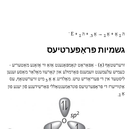
-
ה
אָ + אָ
→ אָ
+ ה
+ E
2
3,
2
2
גשמיות פּראָפּערטיעס
זויערשטאָף (אָ) - אַפּאַראַט קאָמפּאָנענט אַזאַ ווי אָזאָנע מאַטעריע -
כעמיש עלעמענט וועמענס פאָרמולע און קאָרעוו מאָלאַר מאַסע זענען
ליסטעד אין די פּעריאָדיש טיש. מאָלדינג אַ אָ
מיט זויערשטאָף, עס
3
אַקווייערז די פּראָפּערטיעס פונדאַמענטאַללי פאַרשידענע פֿון יענע פון
אָ
2.