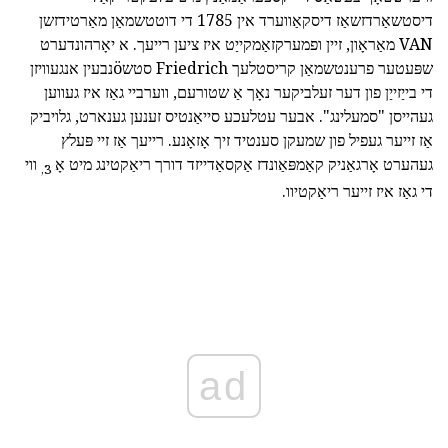
דיסטשאַרדזשאַז דיסקאַווערד אין 1785 די דוטטשמאַן מאַרטידזשן
VAN מאַראָון, זיין ופמערקזאַמקייַט איז ציען רייעך. א יאָרהונדערט
שפּעטער פרענטשמאַן קריסטלעך Friedrich סטשöנבעין אנגעוויזן
די בייַזייַן פון דער זעלביקער נאָך אַ שטורעם, ווערביי גאַז איז געווען
געהייסן "סמעלינג". אבער עטלעכע סייאַנטיס זענען גענארט, גלויביק
אַז זייער געפיל פון שמעקן סענטיד זיך אָזאָנע. רייעך אַז זיי פּעלץ
געהערט אָרגאַניק קאַמפּאַונדז אַקסאַדייזד דורך ריאַקטינג מיט אָ
ווי
3,
די גאַז איז זייער ריאַקטיוו.
ad