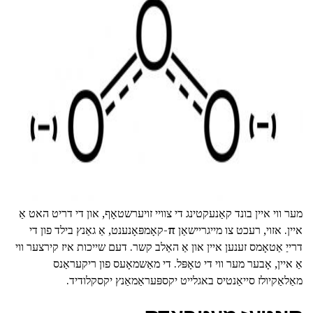
מער ווי איין בונד קאַנעקטינג די צוויי זויערשטאָף, און די דריט האט אַ
איין. אזוי, רעכט צו מייגריישאַן π-קאָמפּאָנענט, אַ גאַנץ בילד פון די
דרייַ אַטאָמס זענען איין און אַ האַלב קשר. דעם שייכות איז קירצער ווי
אַ איין, אָבער מער ווי די טאָפּל. די מאַשמאָעס פון ריקעראַנס
מאַלאַקיולז סייאַנטיס באגלייט יקספּעראַמאַנץ יקסקלודיד.