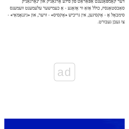
דער קאָמפּאָנענט אַפּאַראַט פון פילע אָרגאַניק און ינאָרגאַניק
סאַבסטאַנסיז, כולל אַזאַ ווי אָזאָנע - אַ כעמישער עלעמענט וועמענס
סימבאָל אָ - אָקסיגען, אין גריכיש «אָקסיס» - זויער, און «גיגנאָמאַי» -
צו געבן געבורט.
ad