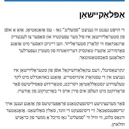
אַפּלאַקיישאַן
די הויפּט געגנט ווו געניצט "סמעלינג" גאַז - עס אָזאָנאַטיאָן. אַזאַ אַ אופֿן
פון סטעראַליזיישאַן איז פיל מער עפעקטיוו און סאַפער צו לעבעדיק
אָרגאַניזאַמז ווי קלאָרין סטעראַלייזד. ווען רייניקן וואַסער מיט אָזאָנע
פאָרמירונג אַקערז טאַקסיק דעריוואַטיווז פון מעטיין געפערלעך
האַלאָגען סאַבסטאַטוטאַד.
ינקרעאַסינגלי, דעם עקאַלאַדזשיקאַל אופֿן פון סטעראַליזיישאַן איז
געניצט אין די עסנוואַרג אינדוסטריע. אָזאָנע באהאנדלט מיט לקד
טעלעוויזיע ינסטאַללאַטיאָן ויסריכט, סטאָרידזש פאַסיליטיעס פֿאַר
פּראָדוקטן מיט העלפן אים פירן אויס די באַזייַטיקונג פון אָודערז.
פֿאַר מעדעצינישע דיסינפעקטאַנט פּראָפּערטיעס פון אָזאָנע זענען אויך
ינדיספּענסאַבאַל. זיי דיסינפעקט די ווונד, סאַלין סאַלושאַנז. אָזאָנאַטעד
ווינאַס בלוט, ווי ווויל ווי "סמעלינג" גאַז מייַכל אַ נומער פון כראָניש
חולאתן.