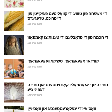
פאָרמירונג
די משפּחה פון טוווע: די קוואַליטעט פֿעיִקייטן פון
די פרוכט, טרעגערס
פאָרמירונג
די חכמה פון די פּראָבלעם: די טענות צו קאַמפּאָוז
פאָרמירונג
קוויז אויף געאָגראַפי. טשיקאַווע געאָגראַפי
פאָרמירונג
סתירה זוך: יגזאַמפּאַלז. קאָנסיסטענט און סתירה
דעפֿיניציע
פאָרמירונג
וואָס איז די ינפלאָרעססענסע און וואָס זייַן