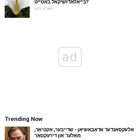
בייאַלאַדזשיקאַל באַטייַט?
פאָרמירונג
ad
Trending Now
אלעקסאנדער אַדאַבאַשיאַן - שרייַבער, אַקטיאָר,
מאָלער און דירעקטאָר