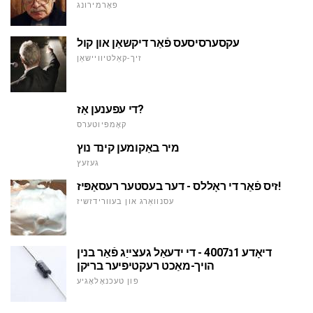
פאָרמירונג
עקסערסיסעס פֿאַר דיקשאַן און קול
זיך-קאַלטיוויישאַן
די עפענען אַז?
קאָמפּיוטערס
מיר באַקומען קינד נוץ
געזעץ
זיס פֿאַר די ראָללס - דער בעסטער רעסאַפּיז!
עסנוואַרג און בעוורידזשיז
דיאָדע 1נ4007 - די ידעאַל געצייַג פֿאַר בנין
הויך-מאַכט רעקטיפיער בריקן
פון טעכנאָלאָגיע