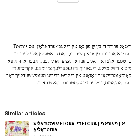
וויטאַל פּרוווד די בייַזייַן פון גאַז אין די לעבן-ערד פּלאַץ. עס Forms
דערין אַ אַזוי-גערופֿן אָוזאָון שיכטע, וואָס פּראַטעקץ אַלע לעבן פון
טויטלעך אַלטראַווייאַליט זונ ראַדיאַציע. אַדלי גענוג, אָבער אויף אַ פּאַר
מיט אַ ריזיק מייַלע, די גאַז זיך איז געפערלעך צו יומאַנז. ינקריסינג די
קאַנסאַנטריישאַן פון אָזאָנע אין די לופט ברידינג מענטש שעדלעך פֿאַר
דעם אָרגאַניזם, ווייַל פון זייַן עקסטרעם ריאַקטיוואַטי.
Similar articles
אויסטראליע FLORA. די FLORA און פאַונאַ פון
אַוסטראַליאַ