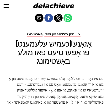
,
צווייטיק בילדונג און שולן
פאָרמירונג
אָזאָנע (כעמיש עלעמענט)
פּראָפּערטיעס פאָרמולע
באַשטימונג
עס איז גאָר ווערטפול פֿאַר אַלע מענטשהייַט די פּראָפּערטיעס פון אַ
גאַז אַזאַ ווי אָזאָנע. עלעמענט, וואָס עס איז געגרינדעט, - דעם
זויערשטאָף אָו אין פאַקט, אָזאָנע אָ
- איינער אַללאָטראָפּיק
3
מאָדיפיקאַטיאָנס אָקסיגענאַטיאָן קאַנסיסטינג פון דרייַ וניץ פון
פאָרמולאַר (אָ ÷ אָ ÷ ג). א ערשטער און אַ באקאנט קאַמפּאַונד - איז