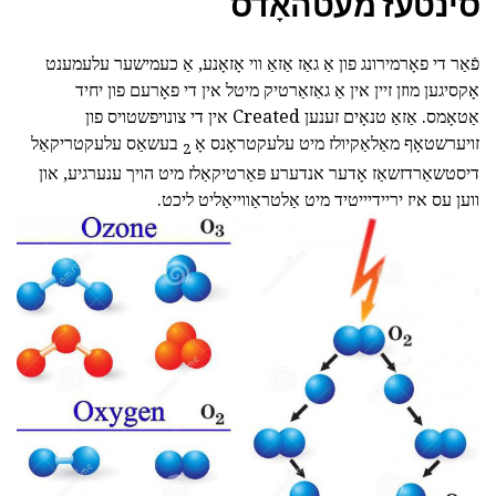
סינטעז מעטהאָדס
פֿאַר די פאָרמירונג פון אַ גאַז אַזאַ ווי אָזאָנע, אַ כעמישער עלעמענט
אָקסיגען מוזן זיין אין אַ גאַזאַרטיק מיטל אין די פאָרעם פון יחיד
אַטאָמס. אַזאַ טנאָים זענען Created אין די צונויפשטויס פון
זויערשטאָף מאַלאַקיולז מיט עלעקטראָנס אָ
בעשאַס עלעקטריקאַל
2
דיסטשאַרדזשאַז אָדער אנדערע פּאַרטיקאַלז מיט הויך ענערגיע, און
ווען עס איז יריידיייטיד מיט אַלטראַווייאַליט ליכט.