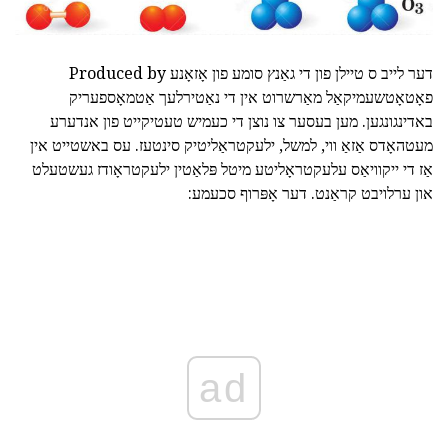
דער לייב ס טיילן פון די גאַנץ סומע פון אָזאָנע Produced by
פאָטאָטשעמיקאַל מאַרשרוט אין די נאַטירלעך אַטמאָספעריק
באדינגונגען. מען בעסער צו נוצן די כעמיש טעטיקייט פון אנדערע
מעטהאָדס אַזאַ ווי, למשל, ילעקטראַליטיק סינטעז. עס באשטייט אין
אַז די ייקוויאַס עלעקטראָליטע מיטל פּלאַטין ילעקטראָודז געשטעלט
און ערלויבט קראַנט. דער אָפּרוף סכעמע:
ad