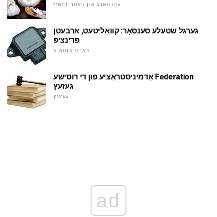
עסנוואַרג און בעוורידזשיז
גערגל שטעלע סענסאָר: קוואַליטעט, ארבעטן
פּרינציפּ
קאַרס אַוטאָ א
אַדמיניסטראַציע פון די רוסישע Federation
געזעץ
געזעץ
ad