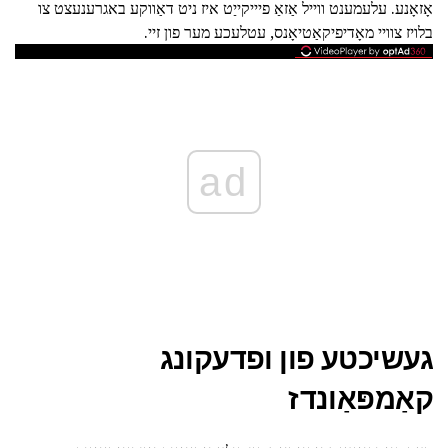
אָזאָנע. עלעמענט ווייל אַזאַ פיייקייַט איז ניט דאַווקע באגרענעצט צו
בלויז צוויי מאָדיפיקאַטיאָנס, עטלעכע מער פון זיי.
ad
געשיכטע פון ופדעקונג
קאַמפּאַונדז