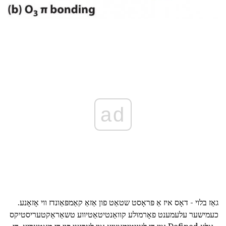
ad
גאַז בלוי - דאָס איז אַ פּראָסט שטאַט פון אַזאַ קאַמפּאַונדז ווי אָזאָנע.
כעמישער עלעמענט פאָרמולע קוואַנטיטאַטיווע טשאַראַקטעריסטיקס