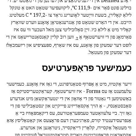
- אַלע Defined אין די לעגיטימאַציע און לערנען פון די מאַטעריע. די
בוילינג פונט פֿאַר אים -111,9 ℃, ליקוועפיעד שטאַט האט אַ טונקל
לילאַ קאָלירן, בשעת ווייַטער לאָוערינג גראַד צו -197,2 ° C מעלטינג
הייבט. אין די האַרט שטאַט פון אַגגרעגאַטיאָן אָזאָנע ווערט שוואַרץ
קאָליר מיט אַ לילאַ כיו. זייַן סאָלוביליטי צען מאל העכער ווי עס איז
פאַרמאָג פון די זויערשטאָף אָ
ווען רובֿ קליין קאַנסאַנטריישאַנז אין די
2.
לופט דער שמעקן פון אָזאָנע, עס איז שאַרף, ספּעציפיש און ריזעמבאַלז
דער שמעקן פון מעטאַל.
כעמישער פּראָפּערטיעס
זייער אַקטיוו, מיט אַ אָפּרוף סטאַנדפּוינט, די גאַז איז אָזאָנע. כעמישער
עלעמענט אַז עס Forms - איז זויערשטאָף. קעראַקטעריסטיקס אַז
באַשטימען די נאַטור פון די אָוזאָון אין די ינטעראַקשאַן מיט אנדערע
סאַבסטאַנסיז, - אַ הויך אַקסאַדייזינג פיייקייַט און ינסטאַביליטי פון די
גאַז זיך. ביי עלעוואַטעד טעמפּעראַטורעס, עס דיקאַמפּאָוזיז ביי אַ
אַנפּרעסידענטיד קורס, פאַרגיכערן דעם פּראָצעס און קאַטאַליסץ אַזאַ
ווי מעטאַל אַקסיידז, קלאָרין דייאַקסייד, ניטראָגען און אנדערע.
אַקסאַדאַנט פּראָפּערטיעס טאָכיק סטראַקטשעראַל פֿעיִקייטן פון