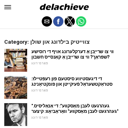
Category: צווייטיק בילדונג און שולן
ווי צו שרייַבן אַ דערקלערונג אויף די רוסישע
שפּראַך? ווי צו שרייַבן אַ קאַנסייס חשבון?
פאָרמירונג
די דיגעסטיווע סיסטעם פון רעפּטיילז:
סטראַקטשעראַל פֿעיִקייטן און פונקטיאָנינג
פאָרמירונג
"געהרגעט לעבן מאָסקווע": די אַנאַליסיס.
"געהרגעט לעבן מאָסקווע" וואָראָביאָוו: קיצער
פאָרמירונג