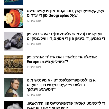
זאַץ, קאַמפּאָונאַנץ, סטרוקטור און פּראָפּערטיעס
פון די ערד 'ס Geographic שאָל
פאָרמירונג
וואַנאַדיום (כעמיש עלעמענט): די געשיכטע פון
די נאָמען, די ביניען פון די אַטאָם, די וואַלענטקייַט
פאָרמירונג
אוראלט גריכנלאנד. וואָס איז "די אָנהייב פון
European ציוויליזאַציע"?
פאָרמירונג
אַ בוילעט פּערזענלעכקייט - אַ מענטש מיט
בוילעט פיייקייַט. טייַטש פון די וואָרט
"ויסערגעוויינלעך"
פאָרמירונג
די לייטאַסט גאַסאַז. פּראָפּערטיעס פון הידראָגען,
זויערשטאָף און ניטראָגען