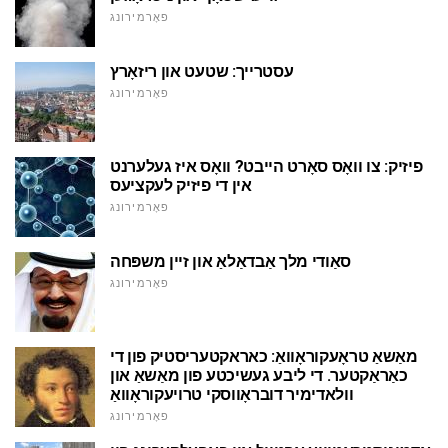
פאָרמירונג
עסטרייך: שטעט און ריזאָרץ
פאָרמירונג
פיזיק: צו וואָס סאָרט הייבט? וואָס איז געלערנט
אין די פיזיק לעקציעס
פאָרמירונג
סאַודי מלך אַבדאַלאַ און זיין משפּחה
פאָרמירונג
מאַשאַ טראָעקוראָוואַ: כאראקטעריסטיק פון די
כאַראַקטער. די ליבע געשיכטע פון מאַשאַ און
וולאדימיר דובראָווסקי טרויעקוראָוואַ
פאָרמירונג