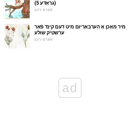
(גראַדע 5)
פאָרמירונג
מיר מאַכן אַ הערבאַריום מיט דעם קינד פֿאַר
ערשטיק שולע
פאָרמירונג
ad