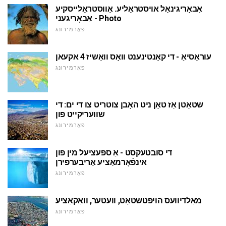
אַבאָריגינאַל אויסטראַליע. אַווסטראַלייסקיע
אַבאָריגעני - Photo
פאָרמירונג
עוראַסיאַ - די קאָנטינענט וואָס וואַשיז 4 אקעאן
פאָרמירונג
שטאַטן אַז טאָן ניט האָבן צוטריט צו די ים: די
שוועריקייט פון
פאָרמירונג
די סובטעקסט - אַ ספּעציעל מין פון
אינפֿאָרמאַציע אַריבערפירן
פאָרמירונג
מאַלדיוועס הויפּטשטאָט, וועטער, וואַקאַציע
פאָרמירונג