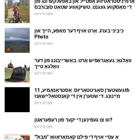
אַדמיניסטראַטיווע אָפּטייל און באַפעלקערונג פון
די מאָסקווע געגנט. טשיקאַווע שטאָט סובורבס
פאָרמירונג
כיביני בערג. אָרט אויף דער מאַפּע, הייך און
Photo
פאָרמירונג
וואָלגאַ: געאָגראַפֿיש אָרט. באַשרייַבונג פון דער
וואָלגאַ טייך
פאָרמירונג
געשטערן סאַגיטטאַריוס. אַסטראָנאָמיע, 11th
מיינונג. די שטערן אין די קאַנסטאַליישאַנז
פאָרמירונג
ווו צו געפֿינען די יקער פון רעפֿעראַטן?
פאָרמירונג
אַ עסיי אויף די פילם קאָמאַראָוואַ "מבול"