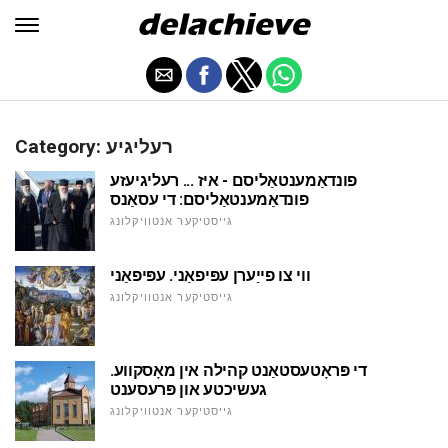
Category: רעליגיע
פונדאַמענטאַליסם - איז ... רעליגיעזע
פונדאַמענטאַליסם: די עסאַנס
גייסטיקער אנטוויקלונג
ווי צו פייַערן עפּיפאַני. עפּיפאַני
גייסטיקער אנטוויקלונג
די פּראָטעסטאַנט קהילה אין מאָסקווע.
געשיכטע און פּרעסענט
גייסטיקער אנטוויקלונג