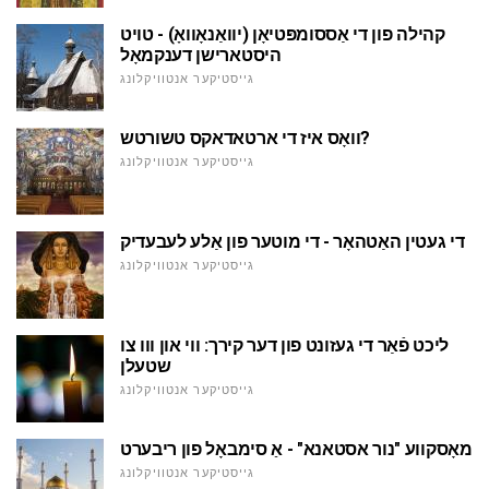
קהילה פון די אַססומפּטיאָן (יוואַנאָוואָ) - טויט
היסטארישן דענקמאָל
גייסטיקער אנטוויקלונג
וואָס איז די ארטאדאקס טשורטש?
גייסטיקער אנטוויקלונג
די געטין האַטהאָר - די מוטער פון אַלע לעבעדיק
גייסטיקער אנטוויקלונג
ליכט פֿאַר די געזונט פון דער קירך: ווי און ווו צו
שטעלן
גייסטיקער אנטוויקלונג
מאָסקווע "נור אסטאנא" - אַ סימבאָל פון ריבערט
גייסטיקער אנטוויקלונג