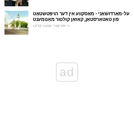
על-מאַרדזשאַני - מאָסקווע אין דער הויפּטשטאָט
פון טאַטאַרסטאַן, קאַזאַן קולטור מאָנומענט
גייסטיקער אנטוויקלונג
ad