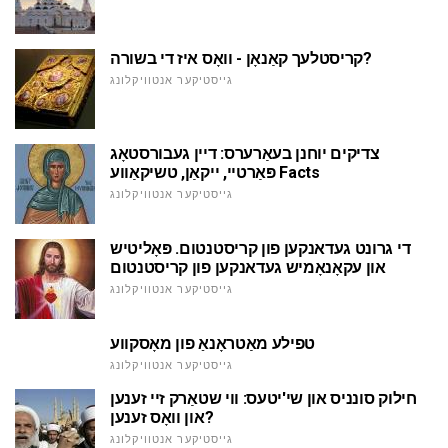
קריסטלעך קאַנאָן - וואָס איז די בשורה?
גייסטיקער אנטוויקלונג
צדיקים יוחנן בעאַרערס: דיין געבורסטאָג
פּאַרטיי, ייקאַן, טשיקאַווע Facts
גייסטיקער אנטוויקלונג
די גרונט געדאנקען פון קריסטנטום. פּאָליטיש
און עקאָנאָמיש געדאנקען פון קריסטנטום
גייסטיקער אנטוויקלונג
טפילע מאַטראָנאַ פון מאָסקווע
גייסטיקער אנטוויקלונג
חילוק סונניס און שי'יטעס: ווי שטאַרק זיי זענען
און וואָס זענען?
גייסטיקער אנטוויקלונג