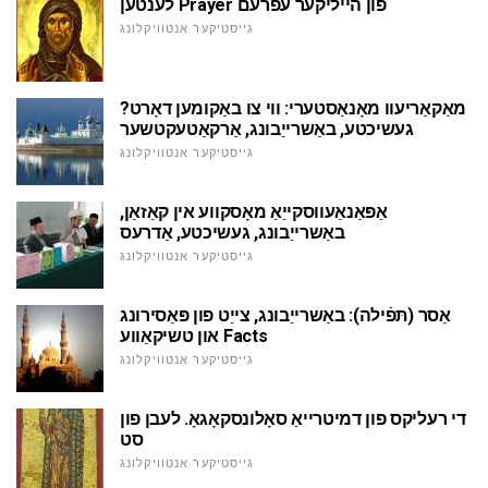
לענטען Prayer פון הייליקער עפרעם
גייסטיקער אנטוויקלונג
מאַקאַריעוו מאָנאַסטערי: ווי צו באַקומען דאָרט?
געשיכטע, באַשרייַבונג, אַרקאַטעקטשער
גייסטיקער אנטוויקלונג
אַפּאַנאַעווסקייַאַ מאָסקווע אין קאַזאַן,
באַשרייַבונג, געשיכטע, אַדרעס
גייסטיקער אנטוויקלונג
אַסר (תּפֿילה): באַשרייַבונג, צייַט פון פּאַסירונג
און טשיקאַווע Facts
גייסטיקער אנטוויקלונג
די רעליקס פון דמיטרייאַ סאָלונסקאָגאָ. לעבן פון
סט
גייסטיקער אנטוויקלונג