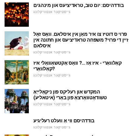
בודדהיסם: יום טוּב, טראדיציעס און מינהגים
גייסטיקער אנטוויקלונג
פרוי ס דוטיז צו איר מאַן אין איסלאם. וואָס זאָל
זיין די פרוי? משפּחה טראדיציעס און חתונה אין
איסלאם
גייסטיקער אנטוויקלונג
קאַלוואַרי - איז אַז ...? וואָס אַקטשאַוואַלי איז
קאַלוואַרי?
גייסטיקער אנטוויקלונג
המקדש און רעליקס פון ניקאָלייַאַ
טשודאָטוואָרצאַ פון באַרי (איטאליע)
גייסטיקער אנטוויקלונג
בודדהיסם ווי אַ וועלט רעליגיע
גייסטיקער אנטוויקלונג