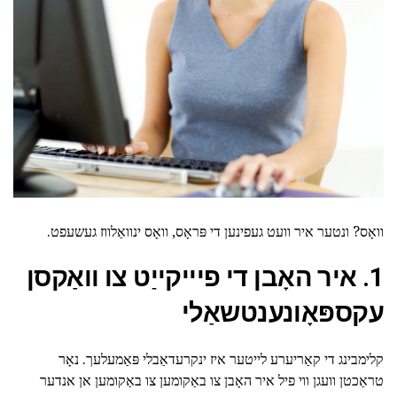
וואָס? ונטער איר וועט געפינען די פּראָס, וואָס ינוואַלווז געשעפט.
1. איר האָבן די פיייקייַט צו וואַקסן
עקספּאָונענטשאַלי
קלימבינג די קאַריערע לייטער איז ינקרעדאַבלי פּאַמעלעך. נאָר
טראַכטן וועגן ווי פיל איר האָבן צו באַקומען צו באַקומען אן אנדער