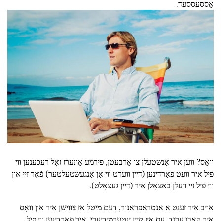
אַססעססעד.
וואָס? ווען איר אָנשטעלן צו אַרבעטן, פירמע אָונערז זאָל רעכענען ווי
פיל איר וועט פאַרדינען (דיין ווערט ווי אַן אָנגעשטעלטער) פֿאַר זיי און
ווי פיל זיי וועלן באַצאָלן איר (דיין געצאָלט).
אויב איר זענט אַ אַנטראַפּראַנור, דעם מיטל אַז צווישן איר און וואָס
איר האָבן ערנד, עס איז קיין ינטערמידיערי. איר פאַרדינען ווי פיל