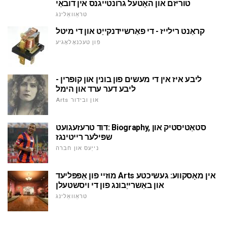
טוריזם און האָטעל גרונטייגנס אין דובאַי
טראַוואַלינג
קראַנט רילייז - די פאַרשיידנקייַט און די מיטל
פון טעכנאָלאָגיע
ליבע איז אין די מעשים פון בונין און קופּרין -
ליבע דער ערד און הימל
Arts און ובידור
דוד טרעזעגועט: Biography, סטאַטיסטיק און
שפּילער רייטינגז
נייַעס און חברה
מוזיי פון אַפּפּליעד Arts אין מאָסקווע: געשיכטע
און באַשרייַבונג פון די ויסשטעלן
טראַוואַלינג