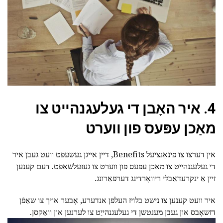
4. איר האָבן די געלעגנהייט צו
מאַכן עפּעס פון ווערט
אין דערצו צו פינאַנציעל Benefits, דיין אייגן געשעפט וועט געבן איר
די געלעגנהייט צו מאַכן עפּעס פון ווערט צו געזעלשאַפט. דעם קענען
זיין אַ ינקרעדאַבלי ריוואָרדינג דערפאַרונג.
איר וועט קענען צו נישט בלויז העלפן אנדערע, אָבער אויך צו שאַפֿן
דזשאָבס און געבן מענטשן די געלעגנהייַט צו לערנען און וואַקסן.