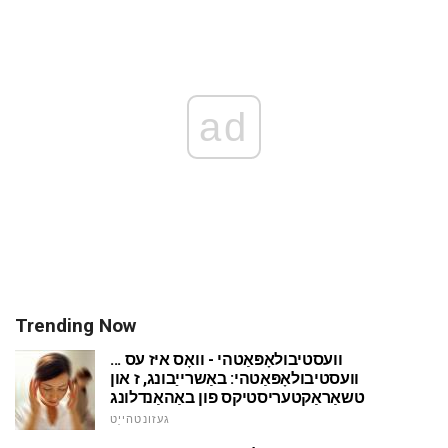
ad
Trending Now
וועסטיבולאָפּאַטהי - וואָס איז עס ...
וועסטיבולאָפּאַטהי: באַשרייַבונג, ז און
טשאַראַקטעריסטיקס פון באַהאַנדלונג
געזונטהייַט