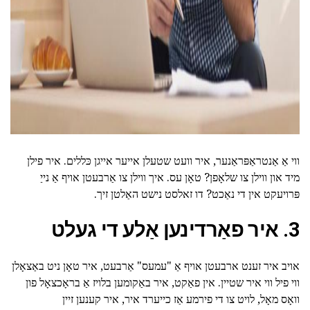
ווי אַ אַנטראַפּראַנער, איר וועט שטעלן אייער אייגן כּללים. איר פילן
מיד און ווילן צו שלאָפן? טאָן עס. איך ווילן צו אַרבעטן אויף אַ נייַ
פּרויעקט אין די נאַכט? דו זאלסט נישט האַלטן זיך.
3. איר פאַרדינען אַלע די געלט
אויב איר זענט ארבעטן אויף אַ "עמעס" אַרבעט, איר טאָן ניט באַצאָלן
ווי פיל ווי איר שטיין. אין פאַקט, איר באַקומען בלויז אַ בראָכצאָל פון
וואָס מאָל, לויט צו די פירמע אַז כייערד איר, איר קענען זיין