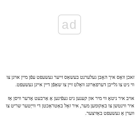
ad
זאכן וואָס איך האָבן געלערנט בעשאַס זייער געשעפט עפֿן מיין אויגן צו
ווי ניט צו גלייבן דערפאַרונג וואָלט זיין צו שאַפֿן דיין אייגן געשעפט.
אויב איר ניטאָ ווי מיר און קענען ניט געפֿינען אַ אַרבעט אָדער וויסן אַז
איר ווינטשן צו באַקומען מער, איר זאָל באַטראַכטן די ווייַטער שריט צו
ווערן אַ געשעפט באַזיצער.