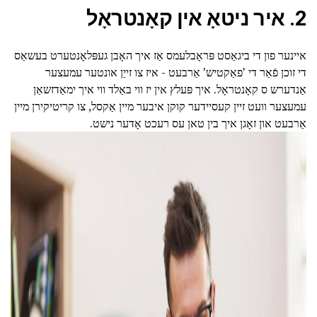
2. איר ניטאָ אין קאָנטראָל
איינער פון די ביגאַסט פּראָבלעמס אַז איך האָבן געפּלאָנטערט בעשאַס
די זוכן פֿאַר די 'פאַקטיש' אַרבעט - איז צו זייַן אונטער עמעצער
אַנדערש ס קאָנטראָל. איך פּעלץ אין יז ווי באַלד ווי איך ימאַדזשאַן
עמעצער וועט זיין קעסיידער קוקן איבער מיין אַקסל, צו קריטיקירן מיין
אַרבעט און זאָגן איך בין טאן עס רעכט אָדער נישט.