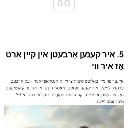
ad
5. איר קענען אַרבעטן אין קיין אָרט
אַז איר ווי
איינער פון מיין באַליבט סיבות צו זייַן אַ אַנטראַפּראַנור - עס אַרבעט
ערגעץ. למשל, איר קענען ספּאַנטייניאַסלי גיין צו אן אנדער קאָנטינענט
נאָר צו באַזוכן אַ פרייַנד. קענען איר טאָן עס דורך ארבעטן 9-5?
מיסטאָמע נישט.