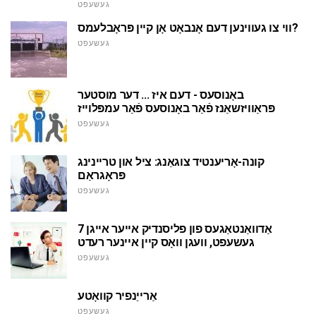
געשעפט
ווי צו געווינען דעם אָנבאָט אָן קיין פּראָבלעמס?
געשעפט
באָנוסעס - דעם איז ... דער מוסטער
פּראַוויזשאַנז פֿאַר באָנוסעס פֿאַר עמפּלוייז
געשעפט
קונה-אָריענטיד צוגאַנג: ציל און טריינינג
פּראָגראַם
געשעפט
7 אַדוואַנטאַגעס פון פליסנדיק אייער אייגן
געשעפט, וועגן וואָס קיין איינער רעדט
געשעפט
אַרייַנפיר קוואָטע
געשעפט