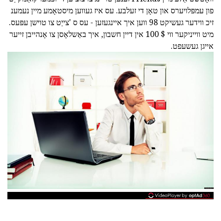
פון עמפּלויערס און טאָן די זעלבע. עס איז געווען מיסטאָמע מיין נעמענ
זיכ ווידער געשיקט 98 ווען איך איינגעזען - עס ס 'צייַט צו טוישן עפּעס.
מיט ווייניקער ווי $ 100 אין דיין חשבון, איך באַשלאָסן צו אָנהייבן זייער
אייגן געשעפט.