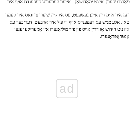
פאַרגרעסערן. איצט ימאַדזשאַן - אייער העכערונג דעפּענדס אויף איר.
ווען איר אייגן דיין אייגן געשעפט, עס איז קיין שיעור צו וואָס איר קענען
טאָן. אַלע ממש עס דעפּענדס אויף ווי פיל איר אַרבעט. דעריבער עס
איז ניט חידוש אַז דרייַ אויס פון פיר מיליאַנערז אין אַמעריקע זענען
אַנטראַפּראַנערז.
ad