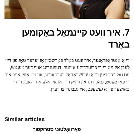
7. איר וועט קיינמאָל באַקומען
באָרד
ווי אַ אַנטראַפּראַנער, איר וועט באַלד פאַרשטיין אַז יעדער טאָג פון דיין
לעבן איז ניט ווי די פֿריִערדיקע איינער. דעפּענדינג אויף דער מענטש,
עס זאל ויסקומען ווי אַ ענדזשויאַבאַל דערפאַרונג, און ניט אַזוי. אויב איר
ווי פאַרמעסט, פּאַסירונג און ריזיקירן - אַז איז אַלע איר האָבן, ווי די
באַזיצער פון אַ געשעפט, איז געבונדן צו ווערן.
Similar articles
פאַרוואַלטונג סטרוקטור