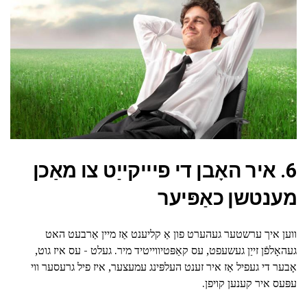
6. איר האָבן די פיייקייַט צו מאַכן
מענטשן כאַפּיער
ווען איך ערשטער געהערט פון אַ קליענט אַז מיין אַרבעט האט
געהאָלפֿן זייַן געשעפט, עס קאַפּטיווייטיד מיר. געלט - עס איז גוט,
אָבער די געפיל אַז איר זענט העלפּינג עמעצער, איז פיל גרעסער ווי
עפּעס איר קענען קויפן.