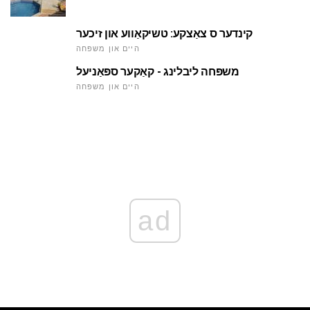
קינדער ס צאַצקע: טשיקאַווע און זיכער
היים און משפּחה
משפּחה ליבלינג - קאַקער ספּאַניעל
היים און משפּחה
ad