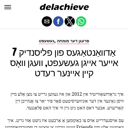
,
פרעגן דער מומחה
געשעפט
7 אַדוואַנטאַגעס פון פליסנדיק
אייער אייגן געשעפט, וועגן וואָס
קיין איינער רעדט
איך גראַדזשאַווייטיד אין 2012 און איז געווען גרייט צו נוצן אַלע מיין
וויסן גאַינעד אין דער אוניווערסיטעט פֿאַר פיר יאר צו אָנהייבן זייַן
קאַריערע. אבער דאס האט ניט גיין ווי איך האט פּלאַננעד.
עס אויסגעדרייט אויס צו באַקומען אַ אַרבעט איז נישט אַזוי גרינג. איך
וואָטשט אַלע מיין Friends זענען טריינג צו צוציען די ופמערקזאַמקייַט