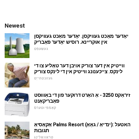
Newest
יאָדער מאַכט געוויקסן. יאָדער מאַכט געוויקסן
אין אוקריינא. רוסיש יאָדער פאַבריק
געשעפט
ווייטיק אין דער צוריק אויבן דער טאַליע צו די
לינקס. צייכענונג ווייטיק אין די לינקס צוריק
געזונטהייַט
זיראַקס 3250 - אַ האַרט דרוקער פון די באַוווסט
פאַבריקאַנט
קאָמפּיוטערס
אַקאַסיאַ Palms Resort (ינדיאַ / גאָאַ): האטעל
תגובות
טראַוואַלינג