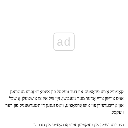
ad
קאָמוניקאַציע פּראָצעס איז דער וועקסל פון אינפֿאָרמאַציע געטראגן
אויס צווישן צוויי אָדער מער מענטשן. זייַן ציל איז צו צושטעלן אַ שכל
און אַריבערפירן פון אינפֿאָרמאַציע, וואָס זענען די ונטערטעניק פון דער
וועקסל.
מיר יבערשיקן און באַקומען אינפֿאָרמאַציע אין סדר צו: