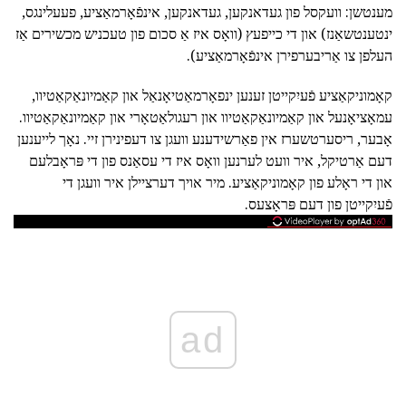
מענטשן: וועקסל פון געדאנקען, געדאנקען, אינפֿאָרמאַציע, פעעלינגס,
ינטענטשאַנז) און די כייפעץ (וואָס איז אַ סכום פון טעכניש מכשירים אַז
העלפן צו אַריבערפירן אינפֿאָרמאַציע).
קאָמוניקאַציע פֿעיִקייטן זענען ינפאָרמאַטיאָנאַל און קאַמיונאַקאַטיוו,
עמאָציאָנעל און קאַמיונאַקאַטיוו און רעגולאַטאָרי און קאַמיונאַקאַטיוו.
אָבער, ריסערטשערז אין פאַרשידענע וועגן צו דעפינירן זיי. נאָך לייענען
דעם אַרטיקל, איר וועט לערנען וואָס איז די עסאַנס פון די פּראָבלעם
און די ראָלע פון קאָמוניקאַציע. מיר אויך דערציילן איר וועגן די
פֿעיִקייטן פון דעם פּראָצעס.
ad