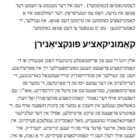
דעסטינאַטיאָן (באַקומער) - דעם איז דער מענטש צו וועמען דער
אָנזאָג איז בדעה, וואָס עס ינטערפּראַץ. דער רעזולטאַט איז אַ
קאָמוניקאַציע באַקומען און טייַטשן דעם אָנזאָג. און ענדלעך, די
באַמערקונגען - עס 'ס ענטפער צו דעם אָנזאָג באַקומער.
קאָמוניקאַציע פונקציאָנירן
אלץ זינט די טעג פון אַריסטאָטלע טינגקערז האָבן אנגעוויזן אַז די
קאָמוניקאַציע פּראָצעס קענען באַשייַמפּערלעך זיך אין פאַרשידענע
וועגן. פון ינערלעך און פונדרויסנדיק ינווייראַנמענאַל באדינגונגען, די
דערקלערט און דער עמעס יימז פון די פּאַרטיעס, די נומער פון
פּאַרטיסאַפּאַנץ, סטראַטעגיעס און מיטל פון דורכפירונג, אאז"ו ו עס
דעפּענדס אויף דער נאַטור. קאָמוניקאַציע פונקציאָנירן זאָל ווערן
באשלאסן גענומען אין חשבון אַ נומער פון סיבות השפּעה אויף עס. די
פאַקטיש פּראָצעס פון שיקט אַרטיקלען, אַפֿילו אין דער זעלביקער
קאַמיונאַקאַטיוו געשעעניש, מאל קאַמביינינג עטלעכע פֿעיִקייטן. אין
דעם פאַל, איינער אָדער צוויי פון זיי זענען קריטיש, יקערדיק. איר
קענען אויך רעדן וועגן די קאָמוניקאַציע פֿעיִקייטן, ווי אַ גאַנץ, אַז איז,