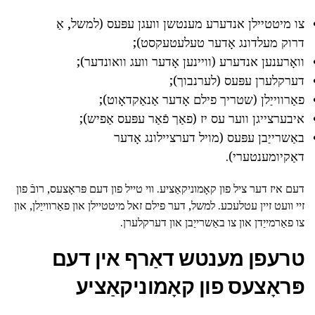
צו מיטטיילן אנדערע מענטשן וועגן עפּעס (למשל, אַ
דרוק מעלדונג אָדער טעלעטעקסט);
וואָרענען אנדערע (וויינען אָדער וועג וואונדער);
דערקלערן עפּעס (לערנבוך);
פאַרווייַלן (שטריך פילם אָדער אַנאַקדאָוט);
איבערצייגן ווער עס יז (פאַך פֿאַר עפּעס אַפיש);
באַשרייַבן עפּעס (מויל דערציילונג אָדער
דאַקיומענטערי).
דעם איז דער ציל פון קאָמוניקאַציע. ווי טייל פון דעם פּראָצעס, רובֿ פון
זיי וועט זיין עטלעכע. למשל, דער פילם זאל מיטטיילן און פאַרווייַלן, און
צו פאַרמייַדן און צו באַשרייַבן און דערקלערן.
טרעפן מענטש דאַרף אין דעם
פּראָצעס פון קאָמוניקאַציע