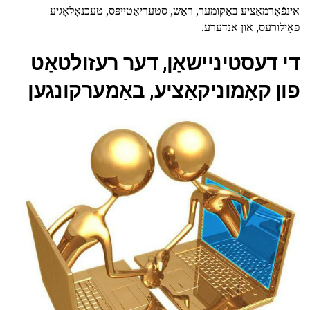
אינפֿאָרמאַציע באַקומער, ראַש, סטעריאַטייפּס, טעכנאָלאָגיע
פאַילורעס, און אנדערע.
די דעסטיניישאַן, דער רעזולטאַט
פון קאָמוניקאַציע, באַמערקונגען