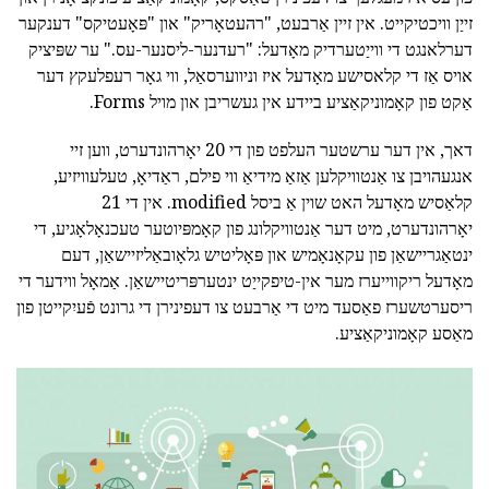
זייַן וויכטיקייט. אין זיין אַרבעט, "רהעטאָריק" און "פּאָעטיקס" דענקער
דערלאנגט די ווייַטערדיק מאָדעל: "רעדנער-ליסנער-עס." ער שפּיציק
אויס אַז די קלאסישע מאָדעל איז וניווערסאַל, ווי גאָר רעפלעקץ דער
אַקט פון קאָמוניקאַציע ביידע אין געשריבן און מויל Forms.
דאך, אין דער ערשטער העלפט פון די 20 יאָרהונדערט, ווען זיי
אנגעהויבן צו אַנטוויקלען אַזאַ מידיאַ ווי פילם, ראַדיאָ, טעלעוויזיע,
קלאַסיש מאָדעל האט שוין אַ ביסל modified. אין די 21
יאָרהונדערט, מיט דער אַנטוויקלונג פון קאָמפּיוטער טעכנאָלאָגיע, די
ינטאַגריישאַן פון עקאָנאָמיש און פּאָליטיש גלאָובאַליזיישאַן, דעם
מאָדעל ריקווייערז מער אין-טיפקייַט ינטערפּריטיישאַן. אַמאָל ווידער די
ריסערטשערז פאַסעד מיט די אַרבעט צו דעפינירן די גרונט פֿעיִקייטן פון
מאַסע קאָמוניקאַציע.