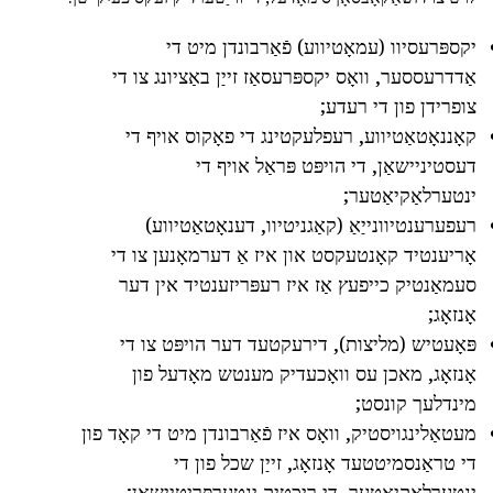
יקספּרעסיוו (עמאָטיווע) פֿאַרבונדן מיט די
אַדדרעססער, וואָס יקספּרעסאַז זייַן באַציונג צו די
צופרידן פון די רעדע;
קאָננאָטאַטיווע, רעפלעקטינג די פאָקוס אויף די
דעסטיניישאַן, די הויפּט פּראַל אויף די
ינטערלאַקיאַטער;
רעפערענטיוונייַאַ (קאַגניטיוו, דענאָטאַטיווע)
אָריענטיד קאָנטעקסט און איז אַ דערמאָנען צו די
סעמאַנטיק כייפעץ אַז איז רעפּריזענטיד אין דער
אָנזאָג;
פּאָעטיש (מליצות), דירעקטעד דער הויפּט צו די
אָנזאָג, מאכן עס וואָכעדיק מענטש מאָדעל פון
מינדלעך קונסט;
מעטאַלינגויסטיק, וואָס איז פֿאַרבונדן מיט די קאָד פון
די טראַנסמיטטעד אָנזאָג, זייַן שכל פון די
ינטערלאַקיאַטער, די ריכטיק ינטערפּריטיישאַן;