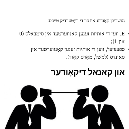
געשריבן קאָודינג איז פון די ווייַטערדיק טייפּס:
E, ווען די אותיות זענען קאָנווערטעד אין סימבאָלס (0
און 1);
ספּעציעל, ווען די אותיות זענען קאָנווערטעד אין
סאָונדס (למשל, מאָרס קאָוד).
און קאַנאַל דיקאָודער