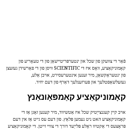
פֿאַר די צוועקן פון שכל און ינטערפּריטיישאַן פון די טעאָריע פון
קאָמוניקאַציע, וואָס איז די SCIENTIFIC וויסן פון די פאַרשידן געזעצן
פון ינטעראַקשאַן, מיר זענען אינטערעסירט, אויבן אַלע,
געזעלשאַפטלעך און פּערזענלעך דאַרף פון דעם יחיד.
קאָמוניקאַציע קאַמפּאָונאַנץ
אויב קיין קעגנצייַטיק שכל איז אַטשיווד, מיר קענען זאָגן אַז די
קאָמוניקאַציע האט ניט נעמען פּלאַץ. פון דעם עס גייט אַז אין דעם
פּראָצעס די אַקטיוו ראָלע פּלייַעד דורך די צוויי זייטן. די קאָמוניקאַציע