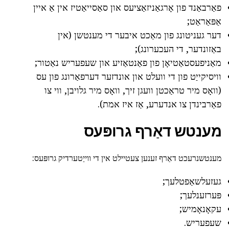
פאַרבאַנד פון אָרגאַניזאַציעס און סאַסייאַטיז אין אַ איין
אַפּאַראַט;
דער געניטונג פון מאַכט איבער די מענטשן (אין
באַזונדער, די העכערונג);
מאַניפעסטאַטיאָן פון פאַנטאַזיע און שעפעריש נאַטור;
וויסיקייַט פון די וועלט און אונדזער דערפאַרונג פון עס
(וואָס מיר טראַכטן וועגן זיך, וואָס מיר גלויבן, ווי צו
פאַרבינדן צו אנדערע, אַז איז אמת).
מענטש דאַרף גרופּעס
מענטשנרעכט דאַרף זענען צעטיילט אין די ווייַטערדיק גרופּעס:
געזעלשאַפטלעך;
פּערזענלעך;
עקאָנאָמיש;
שעפעריש.