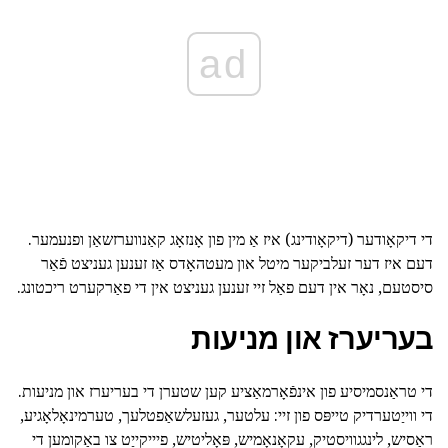
ad
די דיקאָודער (דיקאָודינג) איז אַ מין פון אָנזאָג קאַנווערזשאַן ופנעמער.
דעם איז דער זעלביקער מיטל און מעטהאָדס אַז זענען געניצט פֿאַר
סיסטעם, נאָר אין דעם פאַל זיי זענען געניצט אין די פאַרקערט ריכטונג.
בעריערז און מניעות
די טראַנסמיסיע פון אינפֿאָרמאַציע קען שטערן די בעריערז און מניעות.
די ווייַטערדיק טייפּס פון זיי: עלטער, געזעלשאַפטלעך, טערמינאָלאָגיע,
ראַסיש, לינגגוויסטיק, עקאָנאָמיש, פּאָליטיש, פיייקייַט צו באַקומען די