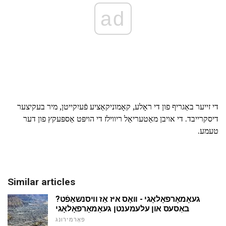
ad
די זייער באַגריף פון די ראָלע, קאָמוניקאַציע פֿעיִקייטן, מיר בעקיצער
דיסקרייבד. די אויבן מאַטעריאַל ריווילז די הויפּט אַספּעקץ פון דער
טעמע.
Similar articles
געאָמאָרפאָלאָגי - וואָס איז אַז וויסנשאַפֿט?
באַסעס און עלעמענטן געאָמאָרפאָלאָגי
פאָרמירונג