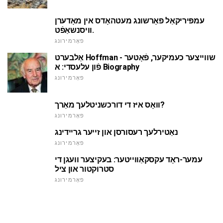
עמפּיריקאַל פאָרשונג מעטהאָדס אין מאָדערן
וויסנשאַפֿט.
פאָרמירונג
אַלבערט Hoffman - שווייצער כעמיקער, פֿאָטער
פֿון עלעסדי: א Biography
פאָרמירונג
וואָס איז די דורכשניטלעך מאַרך?
פאָרמירונג
נאַטירלעך רעסורסן און זייער גריידינג
פאָרמירונג
עמער-ראָד עקסקאַווייטער: בעקיצער וועגן די
סטרוקטור און ציל
פאָרמירונג