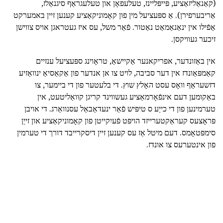
(קאַנאַליזאַציע, פּייפּליינז, טעלעפאָן און טעלעגראַף סיגנאַלז,
אַריבערפירן). אַ ספּעציעל מין פון קאָמוניקאַציע קענען זיין באמערקט
אַפֿילו אין ינאַנאַמאַט נאַטור. פֿאַר משל, עס איז געטראגן אויס צווישן
זיכער געוויקסן.
אין באַזונדער, אפריקאנער אַקיישאַ, טראָוינג ספּעציעל ענזיים
קאַמפּאַונדז אין דער סביבה, לויט צו אן אנדער פון אַקאַסיאַ ינוואַזיע
דזשעראַף וואָס עסט האָלץ שוץ. די בלעטער פון די ביימער, צו
באַקומען דעם אינפֿאָרמאַציע געשווינד קריגן קוואַליטעט, אין
טערמינען פון די כייַע ס טיפּיש פֿאַר ינעדאַבאַל עסנוואַרג. די אויבן
פּראָצעס קעראַקטערייזד הויפּט פֿעיִקייטן פון קאָמוניקאַציע און זייַן
סימפּטאָמס. דעם מיטל אַז עס קענען זיין דיסקרייבד דורך די טערמין
פון אינטערעס צו אונדז.