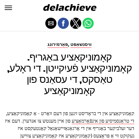
,
וויסנשאַפט
פאָרמירונג
קאָמוניקאַציע באַגריף.
קאָמוניקאַציע פֿעיִקייטן. די ראָלע,
טאַסקס, די עסאַנס פון
קאָמוניקאַציע
קאָמוניקאַציע אין די בראָדיסט זינען פון דעם וואָרט - אַ קאָמוניקאַציע,
די טראַנסמיסיע פון אינפֿאָרמאַציע
פון איין מענטש צו אנדערן. דעם איז
דער זעלביקער באַגריף אין די אָרגאַנאַזיישאַנאַל קאָנטעקסט איז
געקוקט ווי אַ פּראָצעס (קאָמוניקאַציע איז קאָמוניקאַציע צווישן