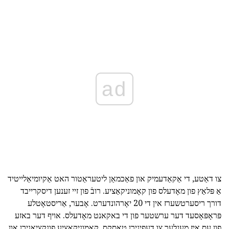
ad
צו דאַטע, די אַקאַדעמיק און פאַכמאַן ליטעראַטור האט אַקיומיאַלייטיד
אַ פּלאַץ פון מאָדעלס פון קאָמוניקאַציע. רובֿ פון זיי זענען דיסקרייבד
דורך ריסערטשערז אין די 20 יאָרהונדערט. אָבער, אַריסטאָטלע
פּראָפּאָסעד דער ערשטער פון די באקאנט מאָדעלס. אויף דער באזע
פון עס איז מעגלעך צו דעפינירן טאַסקס, קאָמוניקאַציע פונקציאָנירן און