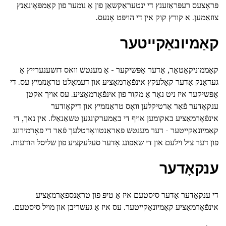
פּראָצעס רעפּראַזענץ די ינטעראַקשאַן פון אַ נומער פון קאַמפּאָונאַנץ
צוזאַמען. א קורץ קוק אין די הויפּט אָנעס.
קאַמיונאַקייטער
קאָממוניקאַטאָר, אָדער אָפּשיקער - אַ מענטש וואס דזשענערייץ אַ
געדאַנק אָדער קאַלעקץ אינפֿאָרמאַציע און דעמאָלט טראַנזמיץ עס. די
אָפּשיקער איז ניט נאָר אַ מקור פון אינפֿאָרמאַציע. עס אויך אקטן
ענקאָדער פֿאַר אַרטיקלען וואָס טראַנזמיץ און דיקאָודער
אינפֿאָרמאַציע באקומען אויף די באַמערקונגען טשאַנאַלז. אין נאך, די
קאַמיונאַקייטער - דער מענטש פאַראַנטוואָרטלעך פֿאַר די פאָרמירונג
פון דער ציל וילעם און די שאַפונג אָדער סעלעקציע פון שליסל הודעות.
ענקאָדער
די ענקאָדער אָדער סיסטעם איז אַ טיפּ פון טראַנספאָרמאַציע
אינפֿאָרמאַציע קאַמיונאַקייטער. עס איז אַ געשריבן און מויל סיסטעם.