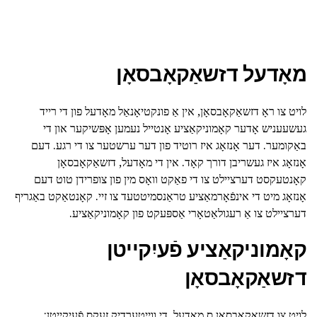
מאָדעל דזשאַקאָבסאָן
לויט צו ראָ דזשאַקאָבסאָן, אין אַ פונקטיאָנאַל מאָדעל פון די רייד
געשעעניש אָדער קאָמוניקאַציע אָנטייל נעמען אָפּשיקער און די
באַקומער. דער אָנזאָג איז רוטיד פון דער ערשטער צו די רגע. דעם
אָנזאָג איז געשריבן דורך קאָד. אין די מאָדעל, דזשאַקאָבסאָן
קאָנטעקסט דערציילט צו די פאַקט וואָס מין פון צופרידן טוט דעם
אָנזאָג מיט די אינפֿאָרמאַציע טראַנסמיטטעד צו זיי. קאָנטאַקט באַגריף
דערציילט צו אַ רעגולאַטאָרי אַספּעקט פון קאָמוניקאַציע.
קאָמוניקאַציע פֿעיִקייטן
דזשאַקאָבסאָן
לויט צו דזשאַקאָבסאָן ס מאָדעל, די ווייַטערדיק זעקס פֿעיִקייטן: