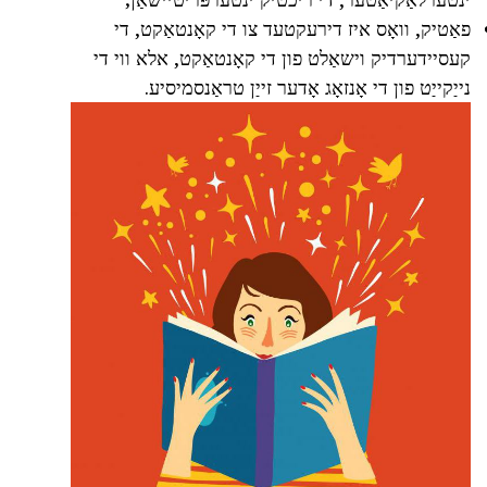
פאַטיק, וואָס איז דירעקטעד צו די קאָנטאַקט, די
קעסיידערדיק וישאַלט פון די קאָנטאַקט, אלא ווי די
נייַקייַט פון די אָנזאָג אָדער זייַן טראַנסמיסיע.