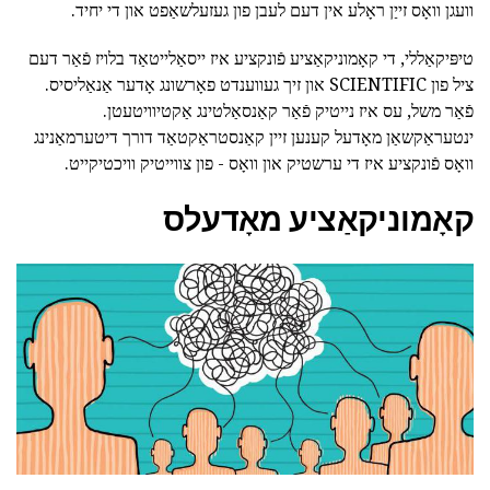
וועגן וואָס זייַן ראָלע אין דעם לעבן פון געזעלשאַפט און די יחיד.
טיפּיקאַללי, די קאָמוניקאַציע פֿונקציע איז ייסאַלייטאַד בלויז פֿאַר דעם
ציל פון SCIENTIFIC און זיך געווענדט פאָרשונג אָדער אַנאַליסיס.
פֿאַר משל, עס איז נייטיק פֿאַר קאַנסאַלטינג אַקטיוויטעטן.
ינטעראַקשאַן מאָדעל קענען זיין קאַנסטראַקטאַד דורך דיטערמאַנינג
וואָס פֿונקציע איז די ערשטיק און וואָס - פון צווייטיק וויכטיקייט.
קאָמוניקאַציע מאָדעלס