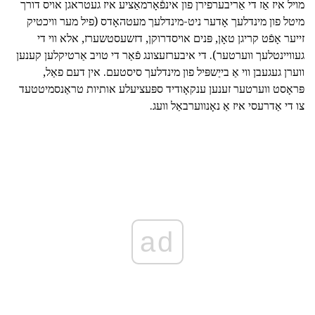
מויל איז אַז די אַריבערפירן פון אינפֿאָרמאַציע איז געטראגן אויס דורך
מיטל פון מינדלעך אָדער ניט-מינדלעך מעטהאָדס (פיל מער וויכטיק
זייער אָפֿט קריגן טאָן, פּנים אויסדרוקן, דזשעסטשערז, אלא ווי די
געוויינטלעך ווערטער). די איבערזעצונג פֿאַר די טויב אַרטיקלען קענען
ווערן געגעבן ווי אַ בייַשפּיל פון מינדלעך סיסטעם. אין דעם פאַל,
פּראָסט ווערטער זענען ענקאָודיד ספּעציעלע אותיות טראַנסמיטטעד
צו די אַדרעסי איז אַ נאָנווערבאַל וועג.
ad