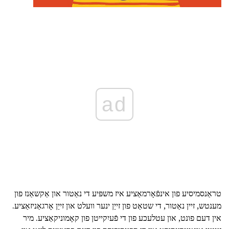
ad
טראַנסמיסיע פון אינפֿאָרמאַציע איז משפּיע די נאַטור און אַקשאַנז פון
מענטש, זיין נאַטור, די שטאַט פון זייַן ינער וועלט און זייַן אָרגאַניזאַציע.
אין דעם פונט, און עטלעכע פון די פֿעיִקייטן פון קאָמוניקאַציע. מיר