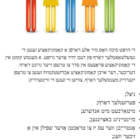
די הויפּט סיבה וואָס מיר אַלע דאַרפֿן אַ קאָמוניקאַציע זענען די
געזעלשאַפטלעך דאַרף פון דעם יחיד אָדער גרופּע. א מענטש קומט אין
די קאָמוניקאַציע פּראָצעס אין סדר צו טרעפן זייער גרונט דאַרף.
דעריבער, דער אויבן קאָמוניקאַציע אַבדזשעקטיווז זענען צו טרעפן
יקערדיק מענטשלעך דאַרף. צווישן זיי זענען די ווייַטערדיק:
ניצל;
פּערזענלעך דאַרף;
מיטאַרבעט מיט אנדערע;
מיינטיינינג באציונגען;
אָנטרייַבן ווער עס יז צו טראַכטן אָדער שפּילן אין אַ
זיכער וועג;