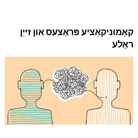
קאָמוניקאַציע פּראָצעס און זייַן
ראָלע