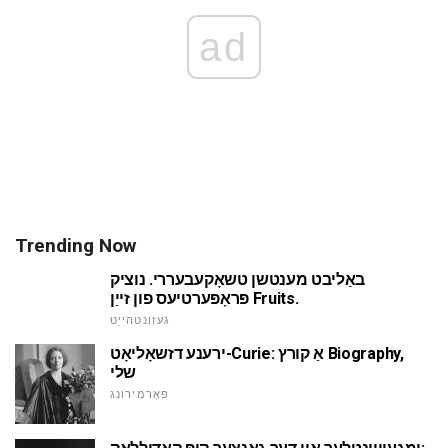
ad
Trending Now
באַליבט מענטשן טשאָקעבעררי. נוציק
פּראָפּערטיעס פון זייַן Fruits.
געזונטהייַט
ירענע דזשאָליאָט-Curie: אַ קורץ Biography,
שלי
פאָרמירונג