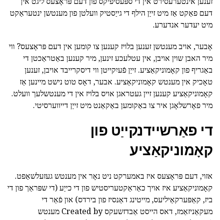
זענען אינטערעסירט אין די ספּעסיפיקס פון דעם פּראָצעס ליגט אין
דעם פאַקט אַז מיט זייַן הילף די גייַסטיק וועלטן פון מענטשן ינטעראַקט
מיט יעדער אנדערע.
אָבער, אויב מענטשן זענען בלויז קענען צו קומען אין דעם פּראָצעס? ווי
מיר האבן שוין אויבן, אין עטלעכע זינען, מיר קענען באַטראַכטן די
באַגריף פון קאָמוניקאַציע. זייַן פֿעיִקייטן ווי דיסקרייבד אויבן, זענען
טאָכיק אין מענטש קאָמוניקאַציע. אבער, דאָס טוט נישט מיינען אַז
קאָמוניקאַציע קענען זיין געטראגן אויס בלויז אין די מענטשלעך וועלט.
מיר פאָרשלאָגן איר צו באַקומען באַקאַנט מיט זייַן דייווערסיטי.
די פאַרשיידנקייַט פון
קאָמוניקאַציע
אזוי, דעם פּראָצעס איז באמערקט ניט נאָר אין מענטש געזעלשאַפט.
קאָמוניקאַציע איז אויך כאַראַקטעריסטיש פון די כייַע (די שפּראַך פון די
ביז, קאַפּערקאַיליעס, מייטינג דאַנסיז פון בירדס) און פֿאַר די
מעקאַניזאַמז, דאס הייסט אַבדזשעקס Created by מענטש