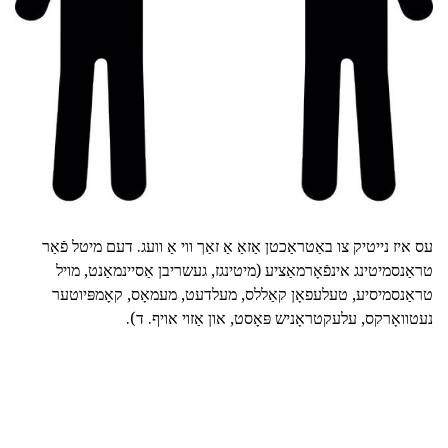
עס איז נייטיק צו באַטראַכטן אַזאַ אַ זאַך ווי אַ וועג. דעם מיטל פֿאַר
טראַנסמיטינג אינפֿאָרמאַציע (מיטינגז, געשריבן אַסיינמאַנט, מויל
טראַנסמיסיע, טעלעפאָן קאַללס, מעלדעט, מעמאָס, קאָמפּיוטער
נעטוואָרקס, עלעקטראָניש פּאָסט, און אַזוי אויף. ד).