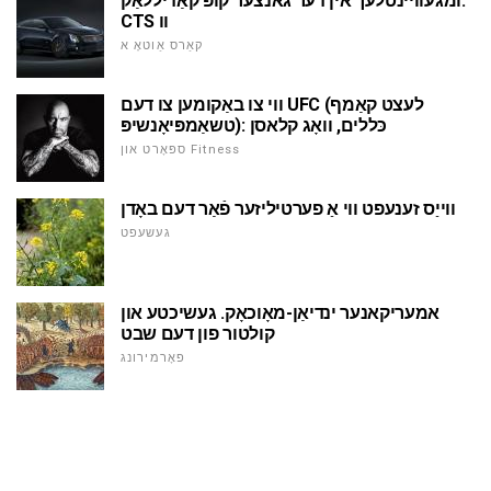
ומגעוויינטלעך אין דער גאנצער קופּ קאַדיללאַק:
CTS וו
קאַרס אַוטאָ א
ווי צו באַקומען צו דעם UFC (לעצט קאַמף
טשאַמפּיאָנשיפּ): כּללים, וואָג קלאסן
ספּאָרט און Fitness
ווייַס זענעפט ווי אַ פערטיליזער פֿאַר דעם באָדן
געשעפט
אמעריקאנער ינדיאַן-מאָוכאָק. געשיכטע און
קולטור פון דעם שבט
פאָרמירונג