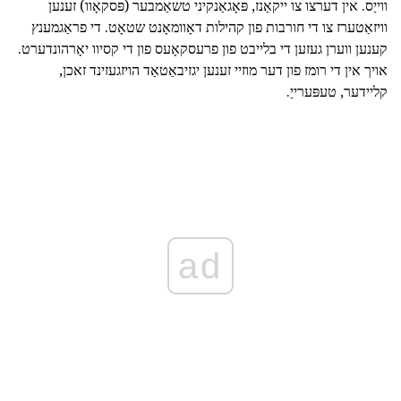
ווייַס. אין דערצו צו ייקאַנז, פּאָגאַנקיני טשאַמבער (פּסקאָוו) זענען
וויזאַטערז צו די חורבות פון קהילות דאָוומאָנט שטאָט. די פראַגמענץ
קענען ווערן געזען די בלייבט פון פרעסקאָעס פון די קסיוו יאָרהונדערט.
אויך אין די רומז פון דער מוזיי זענען יגזיבאַטאַד הויזגעזינד זאכן,
קליידער, טעפּערייַ.
ad