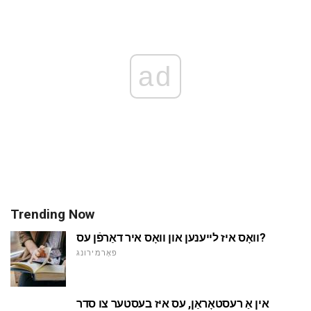
ad
Trending Now
וואָס איז לייענען און וואָס איר דאַרפֿן עס?
פאָרמירונג
אין אַ רעסטאָראַן, עס איז בעסטער צו סדר