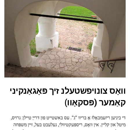
וואָס צונויפשטעלנ זיך פּאָגאַנקיני
קאַמער (פּסקאָוו)
די ביניען ריזעמבאַלז אַ בריוו "ג". עס באשטייט פון דרייַ טיילן: גרויס,
מיטל און קליין. אין וואָס, ריספּעקטיוולי, געלעבט בעל, זיין משפּחה