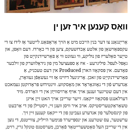
וואָס קענען איר זען ין
אַרייַנגאַנג צו דער בנין הייבט מיט אַ הויך אַראָפאַנג לייטער אַז לידז צו די
עקספּאַזישאַן פון אלטע אַבדזשעקס, ציען פון די כאָרדז. דעם וואָפן, און
טייַער סאַלעריז פון נוליקע, ווי געזונט ווי אַ פאַרשיידנקייַט פון
גאָפּל-לעפל. פיליגרעע - איז אַ ספּעציעל מין פון נידאַלווערק פון זילבער
פאָדעם. אין פּסקאָוו הארן Produced אין דעם טעכניק, אַ
פאַרשיידנקייַט פון זאכן. אָריגינעל דיזיינז אַז זיי געשאַפֿן געוואָרן,
אַנדערש פֿון די נאָווגאָראָד און מאָסקווע. ווינטידזש פּראָדוקטן געמאכט
אין דעם שטייגער זענען אויך אויף אַרויסווייַזן אין די וואַרדס. מיד
דערלאנגט פּסקאָוו ייקאַנז. זייער שרייבן אויך האט זייַן אייגן
טשאַראַקטעריסטיקס. אויב איר וויסן וועגן זיי, ויסטיילן פון די אַרבעט
פון קינסטלער פון אנדערע געביטן פון די ייקאַנז קענען זיין זיך.
ערשטער, עס שטרענג און ינספּייערד פּנימער הייליק, צווייטנס, די נוצן
אין די שרייבן העל סאַטשערייטאַד פֿאַרבן, מערסטנס טונקל גרין, רויט,