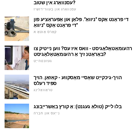
עסנוואַרג אין שטוב?
עסנוואַרג און בעוורידזשיז
די פראָנט אַקס "ניוואַ". פּלאַן און אָפּעראַציע פון
די פראָנט אַקס "ניוואַ"
קאַרס אַוטאָ א
רהעומאַטאָלאָגיסט - וואס איז עס? ווען נייטיק צו
באַראַטנ זיך אַ רהעומאַטאָלאָגיסט?
געזונטהייַט
הויך-גיכקייַט שאָסיי מאָסקווע - קאַזאַן. הויך
ספּיד רעלס
טראַוואַלינג
בלו לייק (טולאַ געגנט): אַ קורץ באַשרייַבונג
נייַעס און חברה