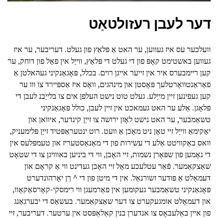
דער לעבן רעזולטאַט
וועלכער עס איז געווען, ער האט אַ פּלאַץ פון געלט. דעריבער, ער איז
געווען באשטימט קאָפּ פון די געלט די פּלאַץ, ווייַל אין פאַל פון דוחק, ער
קען ריימבערס איר אין זייער אייגן רוים. בכלל, פּאָגאַנקיני געהאלטן אַ
פאַראַנטוואָרטלעך פּאָסטן און מינהגים, וואָס איז אַספּיירד צו ווו ער
קען געפינען זיין מייַלע. געלט טוט נישט העלפן אים צו בלייַבנ לעבן די
פּלאָגן. אַלע ער האט געמאכט אין זיין לעבן, כולל פּאָגאַנקיני
טשאַמבער, ער האט נישט לאָזן ירושה צו זייַן קינדער, איוואן און
יאַקימאַ ווייַל זיי טאָן ניט מאַכן אַ וועט. רוט ינטעראַפּטיד זייַן פּלימעניק,
וואס באַקוויטט אַלע די עשירות פון די מאַנאַסטעריז און טעמפּלעס אין
די נאָמען פון שפּאָרן נשמות, זיי האָבן, ווי די ביניען באווויגן צו די שטאָט
שאַצקאַמער. פֿאַר עטלעכע מאָל זיי האָבן געדינט ווי אַ קראָם און
דעמאָלט אַ פּודער זשורנאַל. אין די מיטן פון די ^ ךן יאָרהונדערט
פּאָגאַנקיני טשאַמבער געקומען אין פאַרמעגן ווי רימסקי-קאָרסאַקאָוו,
און דעמאָלט אומגעקערט צו דער שאַצקאַמער. בעשאַס די יבערגאַנג
פון איין באַלעבאָס צו אנדערן בנין קאַלאַפּסט אין ערטער. דעריבער, זיי