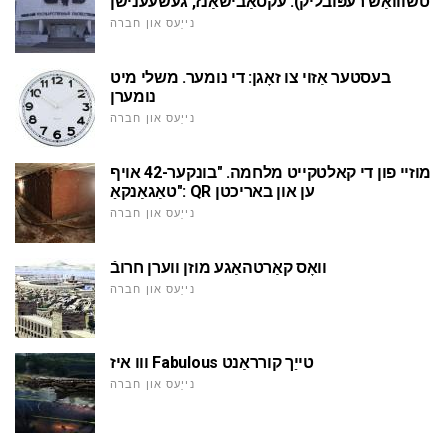
טשווואַש רעפּובליק): עקסאַבישאַנז, געשעענישן
נייַעס און חברה
בעסטער אַזוי צו זאָגן: די נומער. משלי מיט
נומערן
נייַעס און חברה
מוזיי פון די קאלטקייט מלחמה. "בונקער-42 אויף
טאַגאַנקאַ": QR ען און באריכטן
נייַעס און חברה
וואָס קאַרטהאַגע מוזן ווערן חרובֿ
נייַעס און חברה
ווו איז Fabulous טייַך קורראַנט
נייַעס און חברה