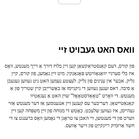
וואס האט געבויט זיי
פון קורס, דעם קאַנסטראַקשאַן קען זיין בלויז דורך אַ רייַך מענטש, וואָס
איז בלי סערגיי יוואַנאָוויטש פּאָגאַנקין. מיט זיין נאָמען, פון קורס, קיין
גליק. אבער אין ענינים פון גליק. לעצטע נעמען האט ניט געווען געגעבן
אַ סיבה. דאס זענען געווען די ניקניימז אַז באַשרייַבן קיין שטריך פון אַ
מענטש. די וואָרט "טאָאַדסטאָאָל" שוין האט אַ נעגאַטיוו
קאַנאַטיישאַן. דעריבער עס קענען זיין אנגענומען אַז דער מענטש אַזוי
געהייסן, איז געווען שלעכט. כאָטש די מנוחה פון זייַן משפּחה קען זיין
ווערט פון די מענטשן, זיי האבן צו טראָגן די נאָמען וואָס ברענגט צו די
חשד אַרומיק ריינקייַט פון זייער אָוועס.