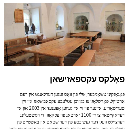
פאָלקס עקספּאַזישאַן
פּאָגאַנקיני טשאַמבער, שלי פון וואָס זענען דערלאנגט אין דעם
אַרטיקל, פאָרשלאָגן צו באַזוכן עטלעכע עקסאַבישאַנז אין זייַן
טעריטאָריע. איינער פון זיי איז געווען אָפּענעד אין 2003 און איז
דעדאַקייטאַד צו די 1100 יאָרטאָג פון פּסקאָוו. די ויסשטעלונג
דערציילט וועגן דער געשיכטע פון דער שטאָט און באשטייט פון
עטלעכע רומז. איינער פון זיי איז דעדאַקייטאַד צו די אויסזען פון דער