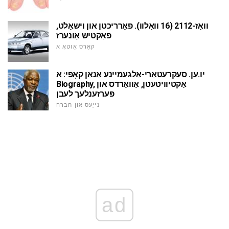
וואַז-2112 (16 וואַלוו). פאַרריכטן און וישאַלט,
פאַקטיש אָונערז
קאַרס אַוטאָ א
יו.ען. סעקרעטאַרי-אַלגעמיינע אַנאַן קאָפי: א
Biography, אַקטיוויטעטן, אַוואַרדס און
פּערזענלעך לעבן
נייַעס און חברה
ad