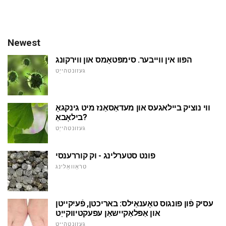
Newest
הפּוו אין ווייבער. סימפּטאָמס און ווירקונג
געזונטהייַט
ווי נוציק ביילאגעס און מעדאַסאַנז מיט גינקגאָ
בילאָבאַ?
געזונטהייַט
פונט סטערלינג - וק קוררענסי
טראַוואַלינג
עסיק פֿון פונגוס טאָענאַילס: באריכטן, פֿעיִקייטן
און אַפּלאַקיישאַן עפעקטיווקייַט
געזונטהייַט