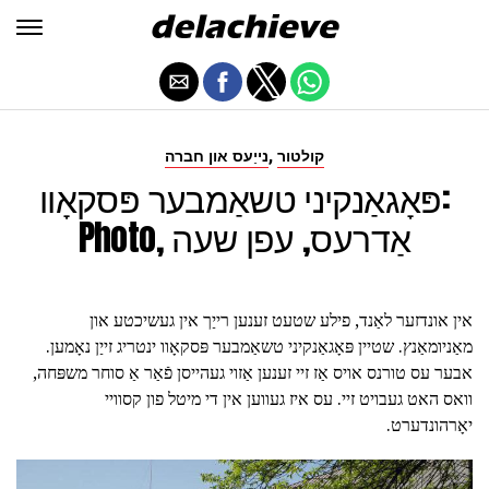
,
קולטור
נייַעס און חברה
פּאָגאַנקיני טשאַמבער פּסקאָוו:
Photo, אַדרעס, עפן שעה
אין אונדזער לאַנד, פילע שטעט זענען רייַך אין געשיכטע און
מאַניומאַנץ. שטיין פּאָגאַנקיני טשאַמבער פּסקאָוו ינטריג זייַן נאָמען.
אבער עס טורנס אויס אַז זיי זענען אַזוי געהייסן פֿאַר אַ סוחר משפּחה,
וואס האט געבויט זיי. עס איז געווען אין די מיטל פון קסוויי
יאָרהונדערט.