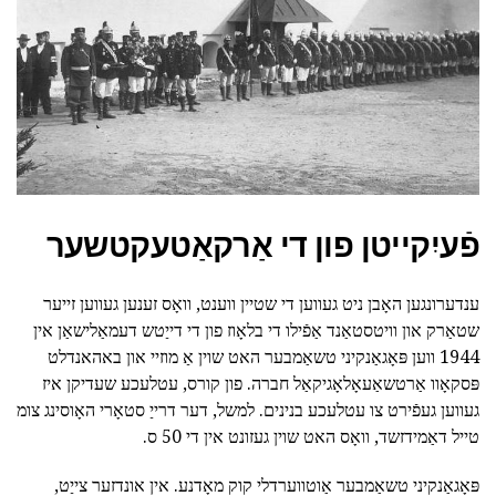
פֿעיִקייטן פון די אַרקאַטעקטשער
ענדערונגען האָבן ניט געווען די שטיין ווענט, וואָס זענען געווען זייער
שטאַרק און וויטסטאַנד אַפֿילו די בלאָוז פון די דייַטש דעמאַלישאַן אין
1944 ווען פּאָגאַנקיני טשאַמבער האט שוין אַ מוזיי און באהאנדלט
פּסקאָוו אַרטשאַעאָלאָגיקאַל חברה. פון קורס, עטלעכע שעדיקן איז
געווען געפֿירט צו עטלעכע בנינים. למשל, דער דרייַ סטאָרי האָוסינג צומ
טייל דאַמידזשד, וואָס האט שוין געזונט אין די 50 ס.
פּאָגאַנקיני טשאַמבער אַוטווערדלי קוק מאָדנע. אין אונדזער צייַט,