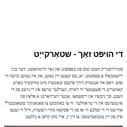
די הויפּט זאַך - שטאַרקייַט
פונדרויסנדיק ווענט שום פון באַפּוצונג און נאָר ווייטוואַשט. דער בנין
ריזעמבאַלז אַ פעסטונג. יא, עס קענען זיין געזען, און איז געווען בדעה ווי
אַזאַ. דאס איז אנגעוויזן דורך פּרעסן שאַטערז מיט טוויסטיד באַרס
קאַווערינג די פֿענצטער ווי דארף, ינערלעך טרעפּ אין די גרעב פון די
ווענט, סך ניטשיז און ריסעסאַז. אָבער דערוואַרטן אַ פּלאַץ פון
אינטערעס אין די טראַוולער. ווי צו באַקומען צו פּאָגאַנקיני טשאַמבער?
אַדרעס זיי די זעלבע ווי אַז פון די פּסקאָוו מוזיי-רעזערוו, ווייַל זיי זענען
איין פון זייַן עקסאַבישאַנז. צו זיין ין, איר מוזן קויפן אַ בילעט.