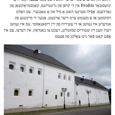
ינוועסטאַד Profits אין די קויפן פון גרונטייגנס, קאַנסטראַקשאַן פון
גאַרדענס. אַפֿילו סערגעי האט אַ מיל און אַ טאַננערי. עס וואָלט
ויסקומען אַז אַ מענטש ערנז זייער אַרבעט, אָבער די מיינונגען פון
אנדערע איז געווען אַז די עשירות פון זיין דיסאַנאַסטי. עס איז געווען
רעדן וועגן זייַן שטודיום סמוגגלינג, רעכט צו באַנדאַץ. אין דערצו, עס איז
אָפֿט קאַט פֿאַר ניט-צאָלונג פון פעעס.