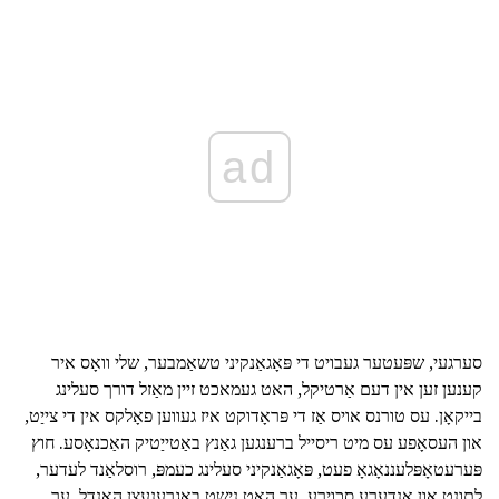
ad
סערגעי, שפּעטער געבויט די פּאָגאַנקיני טשאַמבער, שלי וואָס איר
קענען זען אין דעם אַרטיקל, האט געמאכט זיין מאַזל דורך סעלינג
בייקאָן. עס טורנס אויס אַז די פּראָדוקט איז געווען פאָלקס אין די צייַט,
און העסאָפע עס מיט ריסייל ברענגען גאַנץ באַטייַטיק האַכנאָסע. חוץ
פּערעטאָפּלעננאָגאָ פעט, פּאָגאַנקיני סעלינג כעמפּ, רוסלאַנד לעדער,
לתונט און אנדערע סכוירע. ער האט נישט באַגרענעצן האַנדל. ער