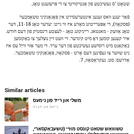
שטאָט 'ס געשיכטע פון אַנטיקוויטי צו די פּרעזענט טאָג.
פֿאַר יענע וואס זענען אינטערעסירט אין פּאָגאַנקיני טשאַמבער
(פּסקאָוו), די אַפּערייטינג מאָדע איז ווי גייט: יעדער טאָג 11-18, דער
טאָג אַוועק - מאנטאג. רייניקונג טאָג - לעצטע דינסטיק פון דעם חודש.
איר קענען קומען דאָ מיט קינדער. זיי וועט זיין נוצלעך צו באַקומען
באַקאַנט מיט רוסישע געשיכטע פון דער ערד. די מער אַזוי ווייַל עס איז
ניט שווער צו געפֿינען דעם אָרט - פּסקאָוו, פּאָגאַנקיני טשאַמבער.
אַדרעס: סט. נעקראַסאָוו, 7.
Similar articles
משלי און רייד פון נימעס
נייַעס און חברה
טשווואַש שטאַט קונסט מוזיי (טשעבאָקסאַרי,