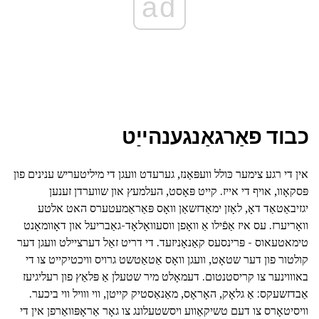
ad
כבוד פאַרגאַנגענהייַט
אין די רגע צימער כּולל וועפּאַנז, גערעדט וועגן די מיליטעריש ענינים פון
פּסקאָוו, אויף די אייז. קייט פּאָסט, העלמעץ און שווערדן זענען
יגזיבאַטאַד דאָ, לאָזן ימאַדזשאַן וואָס פּאַראַמעטערס האט אלטע
וואָריערז. עס איז אַפֿילו אַ וואָפן ווסעוואָלאָד-גאַבריעל און דאָוומאָנט
טימאטעאוס - פּרינסעס קאַנאָניזעד. די דריט זאַל דערציילט וועגן דער
קולטור פון דער שטאָט, וועגן וואָס אַטאַטשט גרויס וויכטיקייט צו די
באוווינער צו קריסטנטום. דעמאָלט מיר שטעלן אַ פּלאַץ פון רעליגיעז
אַבדזשעקס: אַ גלאָק, האָראָס, מאַנאַסטיק קייטן, ווי ווויל ווי ביכער.
וויסיטאָרס צו דעם טשיקאַווע ויסשטעלונג צו גאָר אַראָפּוואַרפן אין די