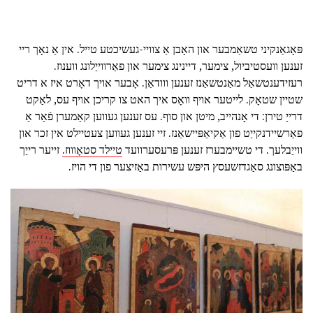
פּאָגאַנקיני טשאַמבער און האָבן אַ צוויי-געשיכטע טייל. אין אַ נאָך ריי
זענען וועסטיביול, צימער, דיינינג צימער און פאַרווייַלונג ווענוז.
רעזידענטשאַל מאַנטשאַנז זענען ווודאַן. אָבער אויך דאָרט איז א דריט
שטיין שטאָק. לייטער אויף וואָס איך האט צו קריכן אויף עס, לאַקט
דרייַ טירן: די אָנהייב, מיטן און סוף. עס זענען געווען קאַמערן פֿאַר אַ
פאַרשיידנקייַט פון אַקיאַפּיישאַנז. זיי זענען געווען צעטיילט אין זכר און
ווייַבלעך. די טשיימבערז זענען פּרעסערוועד
טיילד סטאָוווז.
זייער רייַך
באַפּוצונג סאַגדזשעסץ היפּש עשירות באַזיצער פון די הויז.