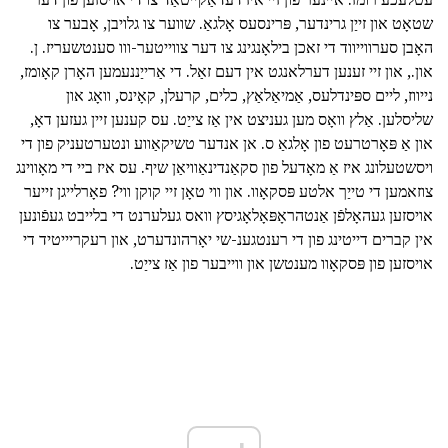
שטאָט און זייַן גרינדער, פּרינסעס אָלגאַ. שווער צו גלויבן, אָבער צו
האָבן סערווייווד די זאכן בילאָנגינג צו דער צווייטער-ווו סענטשעריז. ן.
און., און זיי זענען דערלאנגט אין דעם זאַל. די אַרייַננעמען האָרן קאָומז,
נייווז, ליים ספּינדלעס, אַמיאַלאַץ, כלים, קרעלן, קאָינס, וואָג און
שליסלען. אַלץ וואָס מען געניצט אין אַז צייַט. עס קענען זיין געזען דאָ,
און אַ פּאָרטרעט פון אָלגאַ ס. אן אנדער טשיקאַווע ונטערטעניק פון די
ויסשטעלונג איז אַ מאָדעל פון סקאַנדינאַוויאַן שיף. עס איז ביי די מאָווינג
צוזאמען די טייַך אלטע פּסקאָוו. און ווי טאָן זיי קוקן ווי? פאָרלייגן זייער
אויסזען געהאָלפֿן אַנטהראָפּאָלאָגיסץ וואס געלערנט די בלייבט געפֿונען
אין קברים דייטינג פון די רענטגענ-שי יאָרהונדערט, און רעקריייטיד די
אויסזען פון פּסקאָוו מענטשן און ווייבער פון אַז צייַט.