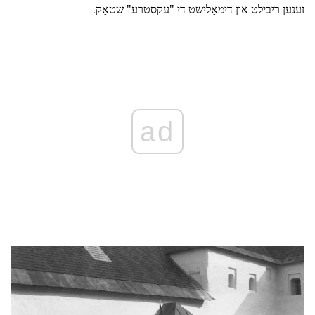
זענען ריבילט און דימאַלישט די "עקסטרע" שטאָק.
ad