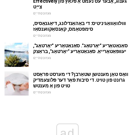
Effectively גענוג, אָבער עס נעמט אַ פּלאַץ פון
צייַט
געזונטהייַט
ווולוואָוואַגיניטיס: די באַהאַנדלונג, דיאַגנאָסיס,
סימפּטאָמס, קאַנסאַקווענסאַז
געזונטהייַט
סאַנאַטאָריע "יאָרטאָג". סאַנאַטאָריע "יאָרטאָג",
יעוופּאַטאָרייאַ. סאַנאַטאָריע "יאָרטאָג", בראַצק
געזונטהייַט
וואָס טאָן מענטשן שטאַרבן? די מערסט פּראָסט
גרונט פון טויט. די סיבות פֿאַר דער פּלוצעמדיק
טויט פון אַ מענטש
געזונטהייַט
ad