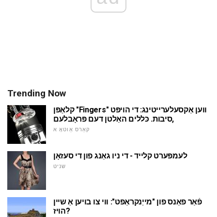
Trending Now
קלאַפּן "Fingers" ווען אַקסעלערייטינג: די הויפּט
סיבות. כּללים האַלטן דעם פּראָבלעם,
קאַרס אַוטאָ א
לעמפּערט קלייד - די ניו גאַנג פון די סעזאָן
שניט
פֿאַר פאַנס פון "מייַנקראַפט": ווי צו בויען אַ שיין
הויז?