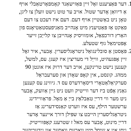
דער פּאַציענט זאָל זיין פּאַזישאַנד קאָמפאָרטאַבלי אויף
אַ דיוואַן אָדער שטול. אויב ער טוט נישט וועלן צו ליגן,
טאָן ניט באַשטיין אויף דעם. דעם איז רעכט צו דעם
פאַקט אַז פּאַטיענץ מיט אָנהייב מאַניפעסטאַטיאָנס פון
האַרץ דורכפאַל, אומוויסיק אָנהייבן צו קלייַבן זייער
אָפּטימאַל גוף שטעלע.
פּאָסטן אַ סובלינגואַל ניטראָגליסערין. אָבער, איר זאָל
זיין אָפּגעהיט, ווייַל די מעדיצין איז קעגן. עס, למשל,
קענען נישט טרינקען, אויב דער דרוק איז אונטן 90
ממהג. קונסט., אין קאָפּ שאָדן און סערעבראַל
סערקיאַלאַטאָרי דיסאָרדערס עס ד. גיווינג עס קענען
גאַנץ אָפֿט ביז דער ווייטיק וועט ניט גיין אַוועק, אָבער
ניט מער ווי דרייַ טאַבלאַץ בייַ אַ מאָל. פּראַוויידינג
ערשטער הילף, עס איז ווערט קאַנסידערינג אַז
ניטראָגליסערין הייבט צו שפּילן דורך איינער אָדער
דרייַ מינוט, אָבער עס מאל ז שטרענג קאָפּווייטיק.
גיסן אין אַ שיסל מיט וואַרעם וואַסער און נידעריקער