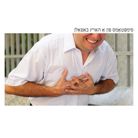
סימפּטאָמס פון אַ האַרץ באַפאַלן