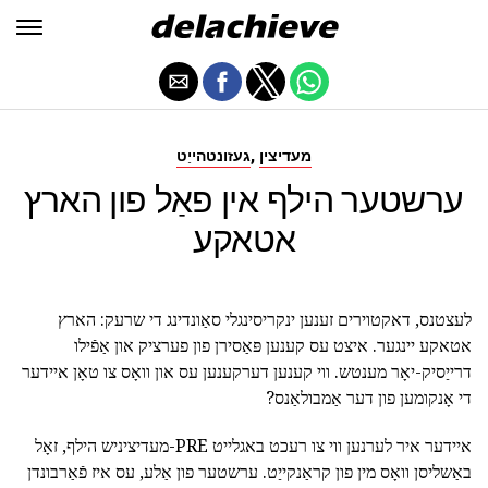
,
מעדיצין
געזונטהייַט
ערשטער הילף אין פאַל פון הארץ
אטאקע
לעצטנס, דאקטוירים זענען ינקריסינגלי סאַונדינג די שרעק: הארץ
אטאקע יינגער. איצט עס קענען פּאַסירן פון פערציק און אַפֿילו
דרייַסיק-יאָר מענטש. ווי קענען דערקענען עס און וואָס צו טאָן איידער
די אָנקומען פון דער אַמבולאַנס?
איידער איר לערנען ווי צו רעכט באגלייט PRE-מעדיציניש הילף, זאָל
באַשליסן וואָס מין פון קראַנקייַט. ערשטער פון אַלע, עס איז פֿאַרבונדן