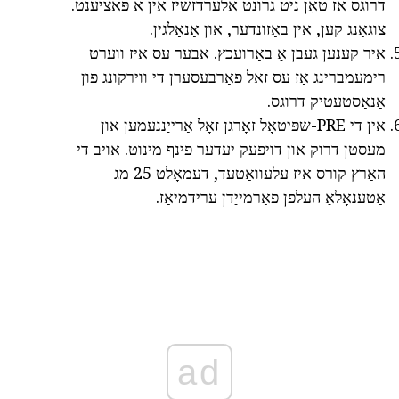
דרוגס אַז טאָן ניט גרונט אַלערדזשיז אין אַ פּאַציענט.
צוגאַנג קען, אין באַזונדער, און אַנאַלגין.
איר קענען געבן אַ באַרועכץ. אבער עס איז ווערט
רימעמברינג אַז עס זאל פאַרבעסערן די ווירקונג פון
אַנאַסטעטיק דרוגס.
אין די PRE-שפּיטאָל זאָרגן זאָל אַרייַננעמען און
מעסטן דרוק און דויפעק יעדער פינף מינוט. אויב די
האַרץ קורס איז עלעוואַטעד, דעמאָלט 25 מג
אַטענאָלאַ העלפן פאַרמייַדן ערידמיאַז.
ad