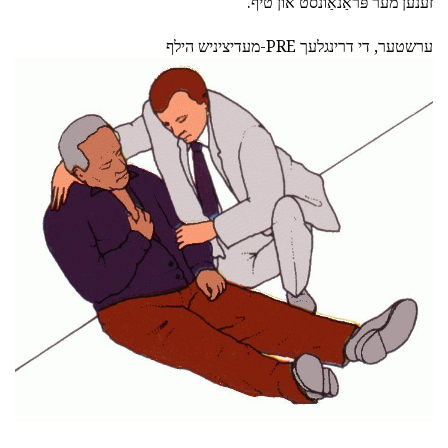
זענען מער פּראַנאַונסט און טיף.
ערשטער, די דרינגלעך PRE-מעדיציניש הילף