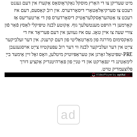
מיט שעדיקן צו די האַרץ מוסקל נאַקראָוסאַס אַקערז אין דעם געגנט
רעכט צו סערקיאַלאַטאָרי דיסאָרדערס. אין רובֿ קאַסעס, דעם איז
רעכט צו אַטהעראָסקלעראָטיק דיסאָרדערס פון די אַרטעריעס אַז
קאָרמען די הויפּט מענטשלעך גוף. אַקוטע לבֿנה טיפּיקלי לאַסץ פֿאַר פֿון
צוויי שעה צו איין טאָג. עס איז געווען אין דעם פּעריאָד איז די
מאַקסימום מדרגה פון מאָרטאַליטי פון דעם קרענק. אין דער זעלביקער
צייַט אין דער זעלביקער לבֿנה ווי דער רובֿ עפעקטיוו צייַט אויסגעגעבן
PRE-שפּיטאָל זאָרגן און טעראַפּיוטיק מיטלען, וואָס זאָל זיין אַימעד בייַ
לימאַטינג די ינפאַרקט און די טנייַ פון פאַרהיטנדיק אַקציע דורך
פּלוצעמדיק טויט.
ad