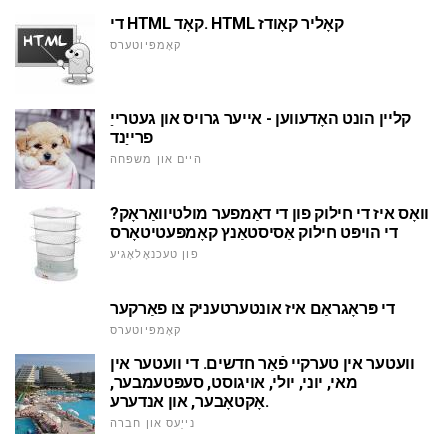
די HTML קאָד. HTML קאָליר קאָודז
קאָמפּיוטערס
קליין הונט האָדעווען - אייער גרויס און געטרייַ
פרייַנד
היים און משפּחה
וואָס איז די חילוק פון די דאַמפער מולטיוואַראָק?
די הויפּט חילוק אַסיסטאַנץ קאָמפּעטיטאָרס
פון טעכנאָלאָגיע
די פּראָגראַם איז אונטערטעניק צו פאַרקער
קאָמפּיוטערס
וועטער אין טערקיי פֿאַר חדשים. די וועטער אין
מאי, יוני, יולי, אויגוסט, סעפּטעמבער,
אָקטאָבער, און אנדערע.
נייַעס און חברה