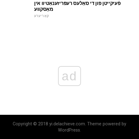
פֿעיִקייטן פון די סאַלעס רעפּריזענאַטיוו אין
מאָסקווע
קאַריערע
ad
Copyright © 2018 yi.delachieve.com. Theme powered by
WordPress.