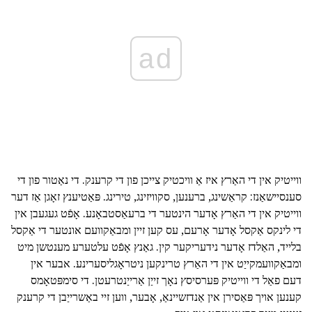
ad
ווייטיק אין די האַרץ איז אַ וויכטיק צייכן פון די קרענק. די נאַטור פון די
סענסיישאַנז: קראַשינג, ברענען, סקוויזינג, טירינג. פּאַטיענץ זאָגן אַז דער
ווייטיק אין די האַרץ אָדער הינטער די ברעאַסטבאָנע. אָפֿט געגעבן אין
די לינקס אַקסל אָדער אָרעם, עס קען זיין ומבאַקוועם אונטער די אַקסל
בלייד, האַלדז אָדער נידעריקער קין. גאַנץ אָפֿט עלטערע מענטשן מיט
ומבאַקוועמקייַט אין די האַרץ טרינקען ניטראָגליסערינע. אבער אין
דעם פאַל די ווייטיק פּערסיסץ נאָך זייַן אַרייַנטרעטן. די סימפּטאָמס
קענען אויך פּאַסירן אין אַנדזשיינאַ, אָבער, ווען זיי באַשרייַבן די קרענק