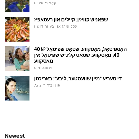
קאָמפּיוטערס
שפּאַניש קוויזין: קיילים און רעסאַפּיז
עסנוואַרג און בעוורידזשיז
40 האָספּיטאַל, מאָסקווע. שטאָט שפּיטאָל №
40, מאָסקווע. שטאָט קליניש שפּיטאָל אין
מאָסקווע
געזונטהייַט
די סעריע "מיין שוועסטער, ליבע": באריכטן
Arts און ובידור
Newest