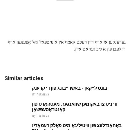
געדענקען אַז אויף דיין רעכט קאַמף אין אַ נויטפאַל זאל אָפענגען אויף
די לעבן פון אַ ליב געהאט איין.
Similar articles
בונט לייקאַן - באַשרייַבונג פון די קרענק
געזונטהייַט
ווי ניט צו באַקומען שוואַנגער, מעטהאָדס פון
קאַנטראַסעפּשאַן
געזונטהייַט
באַהאַנדלונג פון וויטיליגאָ מיט פאָלק רעמאַדיז