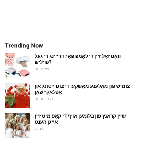
Trending Now
וואָס זאָל זיין די לאָמפּ פֿאַר דרייינג די געל
פּויליש?
שיינקייַט
צומיש פון מאַלענע מאַשקע: די צוגרייטונג און
אַפּלאַקיישאַן
געזונטהייַט
שיין קראַנץ פון בלומען אויף די קאָפּ מיט זיין
אייגן הענט
פערדל