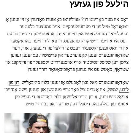
הילעל פון געזעץ
וואָס איז מער באַרימט רון? טוויליגהט כאַנטערז פאָדערן אַז זיי זענען אַ
ינטאַגראַל טייל פון די פּערזענלעכקייט. אויב עמעצער בלעטער
נעפעלימאָוו געזעלשאַפט אויף זייער אייגן, אַראָפּנעמען די צייכן פון עס
- עס איז אַ זייער ווייטיקדיק פּראָצעס. זיי פאַרלירן זייער כאַראַקטער
און די וואס זענען יקספּעלד רעכט צו הילעל פון די געזעץ. אזוי, דער
שאַדאָווהונטערס זענען קאָנווערטעד אין פּרימיטיוו. עס זענען געווען
צייטן ווען שליסל ינסיסטיד אויף אויסגעדרייט יקספּעלד פון פּייַניקונג און
שטראָף, כאָטש עס איז געווען פּראָוכיבאַטאַד דורך געזעץ.
שאַדאָווהונטערס מאל נוצן לאַבעלס אַז זענען בלויז סימבאָליש.
רון פון
ליבע,
למשל, איז אַ גרינג ציל פֿאַר צוויי מענטשן און קענען נישט אָנהייבן
אַ פאַקטיש זינען, אַ רון טריביאַליישאַן בלויז ראַדוסאַז די געפיל פון
אָנווער פון באַלעבאָס דיספּלייז פון טרויער און כּבֿוד די טויט.