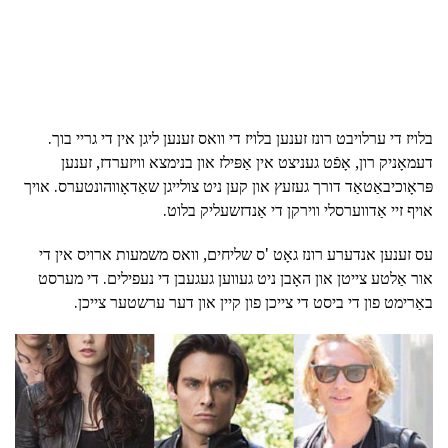
בלויז די ערלויבט רונז זענען בלויז די וואס זענען ליגן אין די גריי בוך.
דעמאָניק רון, אָפֿט געניצט אין אַפּילז און בנימצא וויזערדז, זענען
פּראָוכיבאַטאַד דורך געזעץ און קען ניט צולייגן שאַדאָווהונטערס. אויך
אויף זיי אַדווערסלי ווירקן די אַנדזשעליק בלוט.
עס זענען אנדערע רונז גאָט 'ס שליחים, וואס משמעות ארויס אין די
אור אַלטע צייטן און האָבן ניט געווען געגעבן די נעפילים. די מערסט
באַרימט פון די ביסט די צייכן פון קיין און דער ערשטער צייכן.