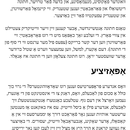
וואונדער פאָקוסינג, מנעמאָסינע, און בדעה פֿאַר טרויער, חתונה
ריטשואַלז און פּאַראַבאַטייַ זענען שטענדיק. זיי קיינמאָל פאַרשווינדן,
און שטענדיק עפעקטיוו פֿאַר זייַן באַזיצער.
טאַגס חתונה אַנטשיינדזשד, אָבער קענען זיין זייער ווייטיקדיק צעטיילט
אין צוויי פּאַרץ. די זעלבע זאַך כאַפּאַנז מיט די רונז פּאַראַבאַטייַ: זיי
פאַרשווינדן ווען דער קשר ברייקס (עפּעס פיל מער ערנסט ווי די סוף פון
די חתונה). דעם אַקערז, למשל, ווען עמעצער ווערט אַ שטיל ברודער
אָדער שוועסטער יראָן. רונז חתונה צעלאָזן ווען די חתונה איז אַנאַלד.
אָפּאָזיציע
וואָס אנדערע פּראָפּערטיעס זענען רונז שאַדאָווהונטערס? די גרוי בוך
כּולל אַ סכום פון לאַבעלס, וואָס, דאַנק צו די אינסטינקט פון די אָונערז,
נעמען וואָרצל אין דעם גוף. עטלעכע כאַנטערז אַנטקעגנשטעלנ זיך
לאַבעלס, אנדערע פילן אַ ביסל ווייטיק. עס איז באקאנט אַז מענטשן
ערשטער אותיות זענען גאָר פֿאַראַכט דורך אַז יממערסעס זיי אין אַ
קאַסאַלז, אָדער שאַקינג, אַנבעראַבאַל ווייטיק, יעסורים. די באַזיצער
איז געווען קראַנק אַ הויך היץ אַז מציל זיין זיין לעבן קען נאָר ירייסינג