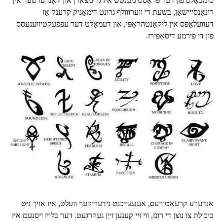
סימבאָלס פון דער פּראָסט מענטש איז גרימצארן און קאָנווערטעד אין
רינאַנסייישאַן, בשעת די ווערווולף גרונט דימאַניק קרענק אַז
דעוועלאָפּס אין ליקאַנטהראָפּי, און דעמאָלט דער עפפעקטיווענעסס
פון די פירמע דיסאַפּירז.
אנדערע קרעאַטורעס, אנגעצייכנט נידעריקער וועלט, איז אויך ניט
ביכולת צו נוצן די רונז, ווי זיי קענען זייַן געהרגעט. דער בלויז ויסנעם איז