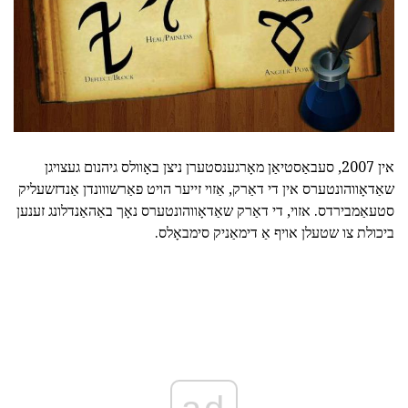
אין 2007, סעבאַסטיאַן מאָרגענסטערן ניצן באָוולס גיהנום געצויגן
שאַדאָווהונטערס אין די דאַרק, אַזוי זייער הויט פאַרשווונדן אַנדזשעליק
סטעאַמבירדס. אזוי, די דאַרק שאַדאָווהונטערס נאָך באַהאַנדלונג זענען
ביכולת צו שטעלן אויף אַ דימאַניק סימבאָלס.