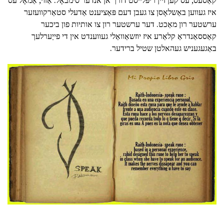
איז געווען באַשלאָסן צו געבן דעם פּאַציענט אַדעלי סטאַרקוועזער
ערשטער רון מאַכט. דער ערשטער רון צו אותיות פון ביכער
קאַססאַנדראַ קלאַרע איז יוזשאַוואַלי געווענדט אין די פייַערלעך
באַגעגעניש געהאלטן שטיל ברידער.