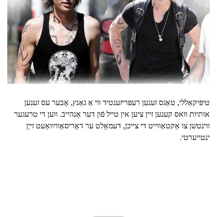
טיפּיקאַללי, טאַגס זענען רעפּריזענטיד ווי אַ גאַנץ, אָבער עס זענען
אותיות וואס קענען זיין ציען אין טייל פֿון דער אָנהייב. ווען די טרעגער
ווינטשן צו אַקטאַווייט די צייכן, דעמאָלט ער דאָריסאָוויוואַעט זייַן
ינטייערטי.