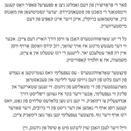
פֿאַר די פּראָדוצירן פון דעם זאַמלונג ניצן אַ ספּעציעל פּאַפּיר וואָס קענען
וויטסטאַנד די מאַכט פון סטעאַמבירדס. יעדער ינסטיטושאַן און מאַגנוס
ביין, אַרטשמאַגע ברוקלין, אייגן זייער אייגן קאָפּיע פון דעם
מייַסטערווערק.
כל די יונג שאַדאָווהונטערס האָבן צו וויסן דורך האַרץ דעם צייכן. אבער
ווי דער מענטש מיינונג איז אויך שוואַך, רובֿ קידס וואַקסן אַרויף וויסן
איין רון פֿאַר עטלעכע יאר. לייענען די רונז שטעלט אין אַ צייַט,
משמעות, איז אַ תּלמיד קאָפּווייטיק.
פינצטער שאַדאָווהונטערס - עס נעפעלימי וואס געטרונקען אַ געמיש
פֿון דעם בלוט פֿון דעם גרויסן שעד ליליטה און סעבאַסטיאַן
מאָרגענסטערן פֿון די טשאַליסע פון גיהנום. זיי זענען שטארקער און
פלינק ווי נעפעלימי, אָבער זייער בונד איז געווען ריפּלייסט דורך
אַנדזשעליק צו דימאַניק. זיי קען ניט נוצן בלאַדעס שליחים פון גאָט, וואס
קענען רופן אויף די נאָמען און דער גייסט פון די כּרובֿים, זייער פאַדעד
רונז אויף זייער גוף. פינצטער נעפעלימי קען נאָר נוצן דימאַניק צייכן.
ווייַל זייער לעבן האָבן שוין לינגקט מיט אַ שיסל פון גיהנום, זייַן