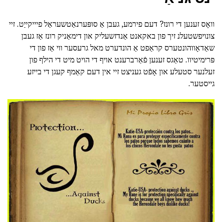
וואָס זענען די רונז? דעם פירמע, געבן אַ סופּערנאַטשעראַל פיייקייַט. זיי
צונויפשטעלנ זיך פון באקאנט אַנדזשעליק און דימאַניק רונז אַז געבן
שאַדאָווהונטערס קראַפט אַ הונדערט מאל גרעסער ווי אַז פון די
פּרימיטיוו. טאַגס זענען פֿאַרברענט אויף די הויט מיט די הילף פון
זעלנער סטעלע און אָפֿט געניצט זיי אין דעם קאַמף קעגן די בייזע
גייסטער.