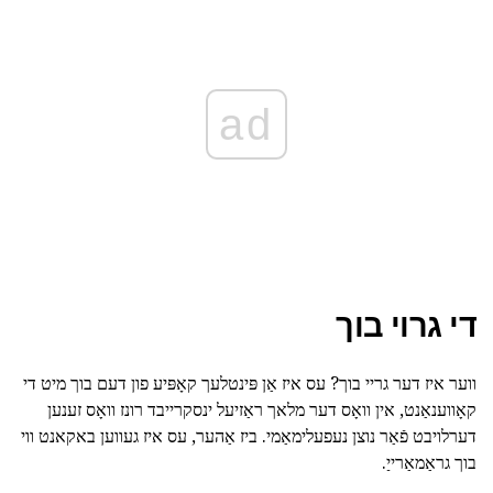
ad
די גרוי בוך
ווער איז דער גריי בוך? עס איז אַן פּינטלעך קאָפּיע פון דעם בוך מיט די
קאָווענאַנט, אין וואָס דער מלאך ראַזיעל ינסקרייבד רונז וואָס זענען
דערלויבט פֿאַר נוצן נעפעלימאַמי. ביז אַהער, עס איז געווען באקאנט ווי
בוך גראַמאַרייַ.