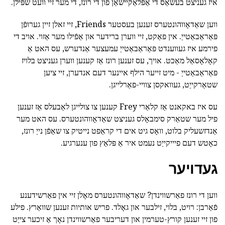
איז געניצט בעשאַס די אַפּלאַקיישאַן פון די רונז, די מער זיי וועט שפּילן.
ווען שאַדאָווהונטערס זענען בעסטער Friends, זיי זאלן זיין גערופֿן
פּאַראַבאַטייַ. אין פאַקט, זיי ווערן ברידער און אַפֿילו מער אַזוי. אויב די
פירמע איז געווענדט פּאַראַבאַטייַ עמעצער אַנדערש, עס האט אַ
קאָלאָסאַל מאַכט. אויך, עס זענען רונז אַז קענען ווערן געניצט בלויז
פּאַראַבאַטייַ - מיט זייער הילף איינער דעם אנדערן, זיי ציען
שטאַרקייַט, געוואקסן צוויי-פאַרלייגן.
עס איז באקאנט אַז קלאַרי Frey קענען צו צולייגן לאַבעלס אַז זענען
פיל מער שטאַרק סימבאָלס געניצט שאַדאָווהונטערס. עס האט מער
אַנדזשעליק בלוט, וואָס גיט אים די קראַפט נייטיק צו שאַפֿן נייַ רונז,
כאָטש דעם פיייקייַט נעמט איר אַ פּלאַץ פון ענערגיע.
געדויער
ווען די רונז פאַרשווינדן? שאַדאָווהונטערס מאָלן זיי אין פאַרשידענע
פֿאַרבן: רויט, בלוי, זילבער און גאָלד. פריש אותיות זענען שוואַרץ. פילע
פון זיי זענען קורץ-טערמין און דעריבער פאַרשווינדן נאָך אַ זיכער צייַט