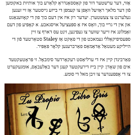
אַזוי, דער ערשטער דור פון קאַססאַנדראַ קלאַרע בוך אותיות באקומען
פֿון דער מלאך ראַזיעל וואָפן צו קעמפן די בייזע גייסטער אַז זיי זענען
געלערנט צו צעשטערן. יעדער רון איז אין דעם בוך פון די קאָווענאַנט
און אין די גריי בוך, וואָס איז אַ ספּעציעל אויסגאבע. א קאָפּיע פון דעם
זאַמלונג איז זייער שווער צו געפינען, זינט עס דארף צו זיין
ספּעסיפיקאַללי געמאכט פון די פאַקט אַז Staley סטאַרטעד פֿון די
הייליקע מעטאַל אַדאַמאַס פאַרברענען קלאָר פּאַפּיר.
פאַרבינדן קיין איז די ערליאַסט רעקאָרדעד סימבאָל. זי פּראָטעקטעד
אים פון שאָדן: קיין בייז דירעקטעד קעגן דער באַלעבאָס, אומגעקערט
צו די אָפפענדער צו זיבן מאל די סומע.