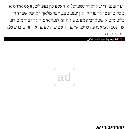
ווער זענען די שאַדאָווהונטערס? א ראַסע פון נעפילים, וואָס ארויס אַ
ביסל טויזנט יאר צוריק. אין יענע טעג, דער מלאך ראַזיעל שערד זיין
בלוט מיט אַ שטאַרביק מענטש און קאָלנער אים די גריי בוך מיט רונז
און ינסטראַמאַנץ פון טויט. קיינער האט שוין קענען אַזוי ווייַט צו שאַפֿן
נייע אותיות.
ad
ינסיגניאַ