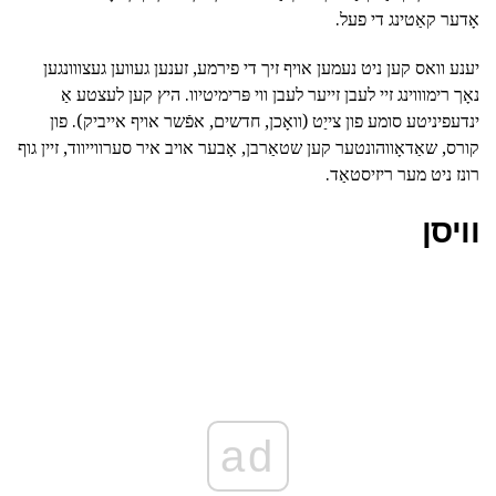
אָדער קאַטינג די פעל.
יענע וואס קען ניט נעמען אויף זיך די פירמע, זענען געווען געצווונגען
נאָך רימוווינג זיי לעבן זייער לעבן ווי פּרימיטיוו. היץ קען לעצטע אַ
ינדעפיניטע סומע פון צייַט (וואָכן, חדשים, אפֿשר אויף אייביק). פון
קורס, שאַדאָווהונטער קען שטאַרבן, אָבער אויב איר סערווייווד, זיין גוף
רונז ניט מער ריזיסטאַד.
וויסן
ad