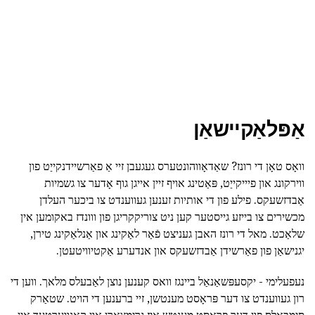
אַפּלאַקיישאַן
וואָס טאָן די רונז? שאַדאָווהונטערס געגעבן זיי אַ פאַרשיידנקייַט פון
ווירקונג און פיייקייַט, פּאַטינג אויף זיין אייגן גוף אָדער צו גשמיות
אַבדזשעקס. פילע פון די אותיות זענען געווענדט צו ביכער העלדן
מכשירים צו בייזע גייסטער קען ניט צוריקקריגן פון ווונדז באקומען אין
שלאַכט. מאל די רונז האבן געניצט פֿאַר לאַקינג און אַנלאַקינג טירן,
יגנישאַן פון פאַרשידן אַבדזשעקס און אנדערע אַקטיוויטעטן.
נעפעלימי - יקסעפּשאַנאַל ביינגז וואס קענען נוצן לאַבעלס מלאך. ווען די
רון געווענדט צו דער פּראָסט מענטשן, זיי ברענען די הויט. שטאַרק