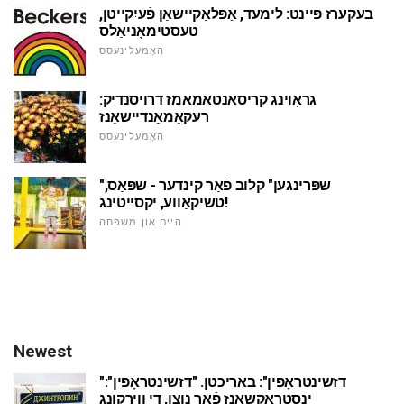
בעקערז פּיינט: לימעד, אַפּלאַקיישאַן פֿעיִקייטן,
טעסטימאָניאַלס
האָמעלינעסס
גראָוינג קריסאַנטאַמאַמז דרויסנדיק:
רעקאַמאַנדיישאַנז
האָמעלינעסס
"שפּרינגען" קלוב פֿאַר קינדער - שפּאַס,
טשיקאַווע, יקסייטינג!
היים און משפּחה
Newest
"דזשינטראָפּין": באריכטן. "דזשינטראָפּין":
ינסטראַקשאַנז פֿאַר נוצן, די ווירקונג