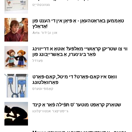
געזונטהייַט
טאָממען באַראַטהעאָן - אַ פּיאָן אין די הענט פון
אַדאַלץ!
Arts און ובידור
ווי צו שטריקן קראָושיי מאַלפּע? אַוטאָ א דרייווינג
פֿאַר ביגינערז, אַ באַשרייַבונג פון
פערדל
וואָס איז קאַם-פּאָרט? די מיטל, קאַם-פּאָרט
פאַרוואַלטונג
קאָמפּיוטערס
שטאַרק קראַפט מוטער 'ס תּפֿילה פֿאַר אַ קינד
גייסטיקער אנטוויקלונג