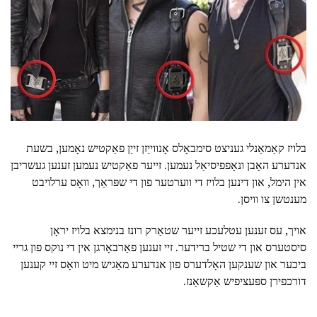
בלויז קאַמאַנלי געניצט סימבאָלס אָנווייַזן זייַן פאַקטיש נאָמען, בשעת
אנדערע האָבן ונאָפפיסיאַל נעמען. זייער פאַקטיש נעמען זענען געשריבן
אין הימל, און דינען בלויז די ווערטער פון די שפּראַך, וואָס ערלויבט
מענטשן צו וויסן.
אויך, עס זענען עטלעכע זייער שטאַרק רונז בנימצא בלויז יראָן
סיסטערס און די שטיל ברידער. זיי זענען פאַרבאָרגן אין די נוקס פון גריי
ביכער און שענקען האָלדערס פון אנדערע מאַגיש מיט וואָס זיי קענען
דורכפירן ספּעציפיש אַקשאַנז.