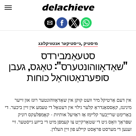
,
מיסטיק
גייסטיקער אנטוויקלונג
סטעאַמבירדס
"שאַדאָווהונטערס": טאַגס, געבן
סופּערנאַטוראַל כוחות
אין דעם אַרטיקל מיר וועט קוקן אין שאַדאָווהונטער רונז און זייער
מינינגז, קאַססאַנדראַ קלער גילוי אין דעטאַל די טעמע אין זיין ביכער. די
באַרימט שרייַבער קליימז אַז ראַזיעל אותיות - קאָמפּלעקס רוניק
שפּראַך וואָס גיט די שטאַרקייַט צו קעמפן מיט די בייזע גייסטער. זיי
זענען די מערסט פּראָסט קיילע פון זייַן העלדן.