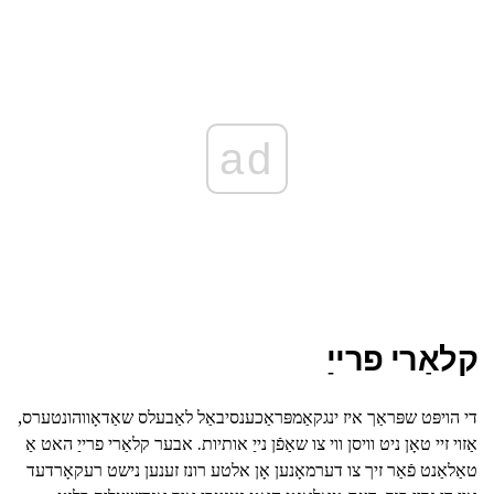
ad
קלאַרי פרייַ
די הויפּט שפּראַך איז ינגקאַמפּראַכענסיבאַל לאַבעלס שאַדאָווהונטערס,
אַזוי זיי טאָן ניט וויסן ווי צו שאַפֿן נייַ אותיות. אבער קלאַרי פרייַ האט אַ
טאַלאַנט פֿאַר זיך צו דערמאָנען אָן אלטע רונז זענען נישט רעקאָרדעד