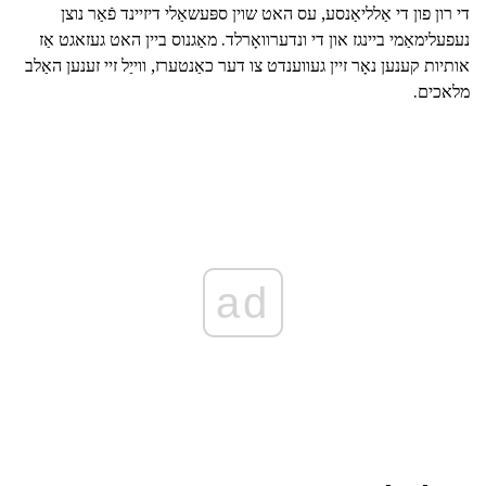
די רון פון די אַלליאַנסע, עס האט שוין ספּעשאַלי דיזיינד פֿאַר נוצן
נעפעלימאַמי ביינגז און די ונדערוואָרלד. מאַגנוס ביין האט געזאגט אַז
אותיות קענען נאָר זיין געווענדט צו דער כאַנטערז, ווייַל זיי זענען האַלב
מלאכים.
ad