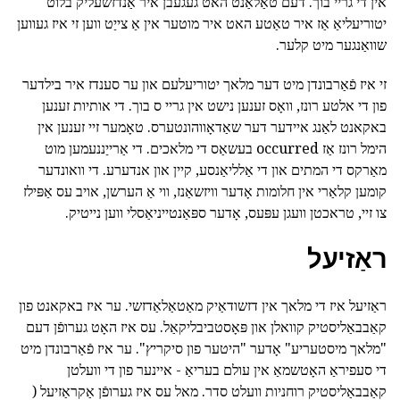
אין די גריי בוך. דעם טאַלאַנט האט געגעבן איר אַנדזשעליק בלוט
יטוריעליאַ אַז איר טאַטע האט איר מוטער אין אַ צייַט ווען זי איז געווען
שוואַנגער מיט קלער.
זי איז פֿאַרבונדן מיט דער מלאך יטוריעלעם און ער סענדז איר בילדער
פון די אלטע רונז, וואָס זענען נישט אין גריי ס בוך. די אותיות זענען
באקאנט לאַנג איידער דער שאַדאָווהונטערס. טאָמער זיי זענען אין
הימל רונז אַז occurred בעשאַס די מלאכים. די אַרייַננעמען מוט
מאַרקס די המתים און די אַלליאַנסע, קיין און אנדערע. די וואונדער
קומען קלאַרי אין חלומות אָדער וויזשאַנז, ווי אַ הערשן, אויב עס אַפּילז
צו זיי, טראכטן וועגן עפּעס, אָדער ספּאַנטייניאַסלי ווען נייטיק.
ראַזיעל
ראַזיעל איז די מלאך אין דזשודאַיק מאַטאַלאַדזשי. ער איז באקאנט פון
קאַבבאַליסטיק קוואלן און פּאָסטביבליקאַל. עס איז האָט גערופֿן דעם
"מלאך מיסטעריע" אָדער "היטער פון סיקריץ". ער איז פֿאַרבונדן מיט
די סעפיראַ האָטשמאַ אין עולם בעריאַ - איינער פון די וועלטן
קאַבבאַליסטיק רוחניות וועלט סדר. מאל עס איז גערופֿן אַקראַזיעל (