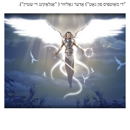
"די מאַוטפּיס פון גאָט") אָדער גאַליזור ( "אַנלאַקינג די שטיין").