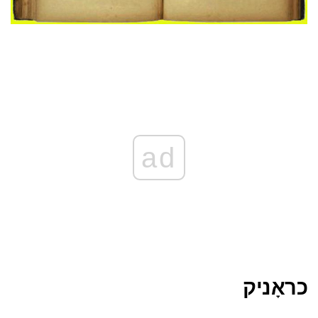
ad
כראָניק