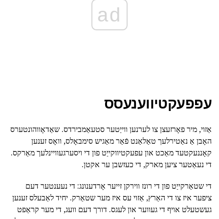
ad
עפפעקטיווענעסס
אַזוי, מיר פאָרזעצן צו לערנען ווייַטער סטעאַמבירדס. שאַדאָווהונטערס
האָבן אַ נאַטירלעך טאַלאַנט פֿאַר מאַגיש סימבאָלס, וואָס זענען
קאָננעקטעד מאַכט און עפעקטיווקייַט פון די ויסערגעוויינלעך מאַרקס.
די נעאַטער ציען מארק, די כעזשבן ער אקטן.
די שטאַרקייַט פון די רונז ווירקן זייער אָרדענונג: די נעענטער דעם
ציפער איז צו די האַרץ, אַזוי עס איז מער שטאַרק. יחיד לאַבעלס זענען
געשטעלט אויף די געווער און לעגס. דורך דעם וועג, די מער קראַפט