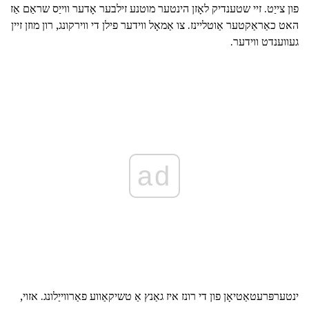
פון צייַט. זיי שטענדיק לאָזן הינטער מוטנע זילבער אָדער ווייַס שראַם אַז
האט כאַראַקטער אַוטליינז. צו אַמאָל ווידער פילן די ווירקונג, רון מוזן זיין
געווענדט ווידער.
ad
ינטערפּרעטאַטיאָן פון די רונז איז גאַנץ אַ טשיקאַווע פאַרווייַלונג. אזוי,