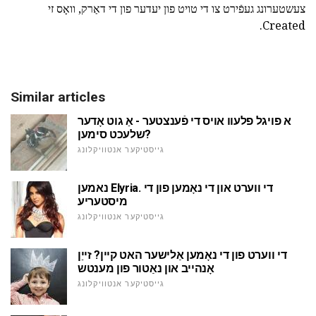
צעשטערונג געפֿירט צו די טויט פון יעדער פון די דאַרק, וואָס זי
Created.
Similar articles
א פויגל פלעוו אויס די פֿענצטער - אַ גוט אָדער
שלעכט סימען?
גייסטיקער אנטוויקלונג
נאמען Elyria. די ווערט און די נאָמען פון די
מיסטעריע
גייסטיקער אנטוויקלונג
די ווערט פון די נאָמען אַלישער האט קיין? זייַן
אָנהייב און נאַטור פון מענטש
גייסטיקער אנטוויקלונג