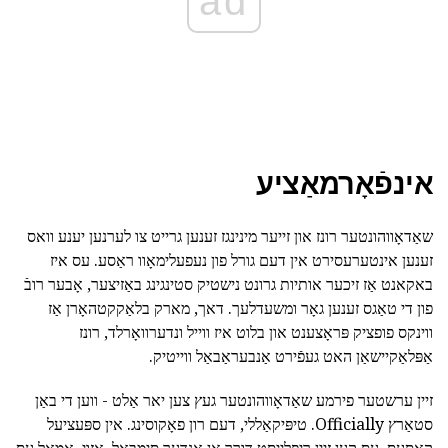
ad
אינפֿאָרמאַציע
שאַדאָווהונטער רונז און זייער מינינגז זענען גרייט צו לערנען יענע וואס
זענען אינטערעסירט אין דעם גורל פון נעפעלימאָוו ראַסע. עס איז
באקאנט אַז זיכער אותיות גרונט נישטיק סטינגינג באַזיצער, אָבער רובֿ
פון די טאַגס זענען גאָר ומשעדלעך. דאך, מארק בלאַקקטהאָרן אַז
ווינקס פופציק פּראָצענט און בלוט איז ווייל ונדערוואָרלד, רונז
אַפּלאַקיישאַן האט געפֿירט אַנבעראַבאַל ווייטיק.
זיין ערשטער פירמע שאַדאָווהונטער געץ צען יאר אַלט - ווען די באַן
סטאַרץ Officially. טיפּיקאַללי, דעם רון פאָקוסינג. אין ספּעציעל
קאַסעס, עס קען זיין ריפּלייסט דורך אן אנדער סימבאָל. אַזוי, אַמאָל עס