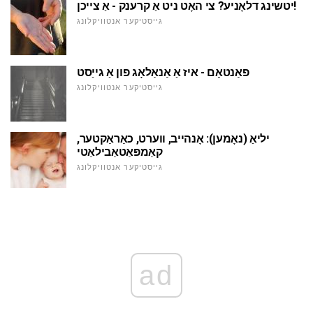
יטשינג דלאָניע? צי האָט ניט אַ קרענק - אַ צייכן!
גייסטיקער אנטוויקלונג
פאַנטאָם - איז אַ אַנאַלאָג פון אַ גייַסט
גייסטיקער אנטוויקלונג
יליאַ (נאָמען): אָנהייב, ווערט, כאַראַקטער,
קאַמפּאַטאַבילאַטי
גייסטיקער אנטוויקלונג
ad