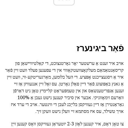
פֿאַר ביגינערז
אויב איר זענט אַ ערשטער יאָר גאָרטנצוכט, די קאַלטיוויישאַן פון
קריסאַנטאַמאַם מעלקאָצוועטקאָוווי אין די עפענען פעלד וועט זיין פֿאַר
איר אַ ויסגעצייכנט אָפּציע. די העל בלומען, מאַרגעריטקע-ווי, וועט זיין
אַ גאנץ באַפּוצונג פֿאַר דיין פאַלן גאָרטן. עס זאָל זיין אנגעוויזן אַז זיי
זענען אַנפּריטענשאַס און אין טעמפּעראַט קליימיץ טאָן ניט דאַרפֿן
וואַרעם זימאָווניקי. אבער אין סיביר קענען נישט געבן אַ 100%
גאַראַנטירן אַז דיין געוויקסן בלייַבנ לעבן די ווינטער. אויב די ערד איז
אויך טשילד, עס איז מסתּמא זיי וועלן נישט וועקן זיך.
צו טאָן דאָס, איר קענען לאָזן 2-3 יוטעראַן געוויקסן וואָס קענען זייַן