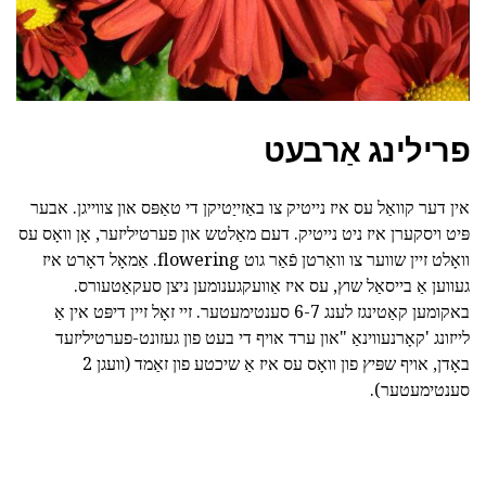
פרילינג אַרבעט
אין דער קוואַל עס איז נייטיק צו באַזייַטיקן די טאַפּס און צווייגן. אבער
פּיט ויסקערן איז ניט נייטיק. דעם מאַלטש און פערטיליזער, אָן וואָס עס
וואָלט זיין שווער צו וואַרטן פֿאַר גוט flowering. אַמאָל דאָרט איז
געווען אַ בייסאַל שוץ, עס איז אַוועקגענומען ניצן סעקאַטעורס.
באקומען קאַטינגז לענג 6-7 סענטימעטער. זיי זאָל זיין דיפּט אין אַ
לייזונג 'קאָרנעווינאַ "און ערד אויף די בעט פון געזונט-פערטיליזעד
באָדן, אויף שפּיץ פון וואָס עס איז אַ שיכטע פון זאַמד (וועגן 2
סענטימעטער).