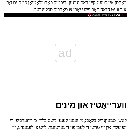
וואַקסן אין כּמעט קיין באדינגונגען. ריכטיק פאָרמולאַטיאָן פון דעם זאַץ,
איר וועט הנאה פֿאַר פילע יאָרן צו פאַרביק ספּלענדער.
ad
ווערייאַטיז און מינים
לאַש, שמעקנדיק בלאַסאַמז זענען קענען נישט בלויז צו דיווערסיפי די
ינפיעלד, און זיי טוישן די לעבן פון די גערטנער. לויט צו לעגענדע, זיי