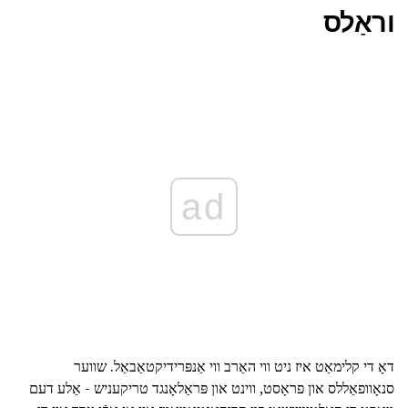
וראַלס
ad
דאָ די קלימאַט איז ניט ווי האַרב ווי אַנפּרידיקטאַבאַל. שווער
סנאָוופאַללס און פראָסט, ווינט און פּראַלאָנגד טריקעניש - אַלע דעם