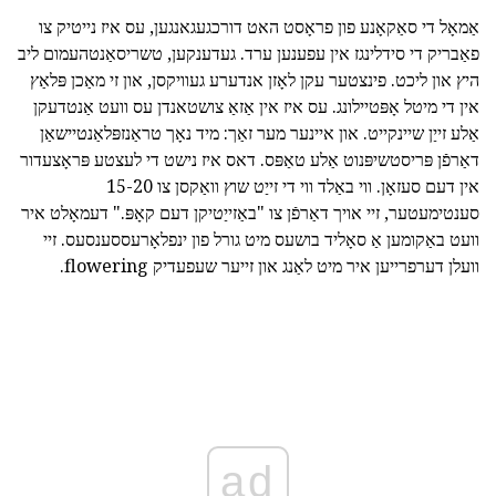
אַמאָל די סאַקאָנע פון פראָסט האט דורכגעגאנגען, עס איז נייטיק צו
פאַבריק די סידלינגז אין עפענען ערד. געדענקען, טשריסאַנטהעמום ליב
היץ און ליכט. פינצטער עקן לאָזן אנדערע געוויקסן, און זי מאַכן פּלאַץ
אין די מיטל אָפּטיילונג. עס איז אין אַזאַ צושטאנדן עס וועט אַנטדעקן
אַלע זייַן שיינקייט. און איינער מער זאַך: מיד נאָך טראַנזפּלאַנטיישאַן
דאַרפֿן פּריסטשיפּנוט אַלע טאַפּס. דאס איז נישט די לעצטע פּראָצעדור
אין דעם סעזאָן. ווי באַלד ווי די זייַט שוץ וואַקסן צו 15-20
סענטימעטער, זיי אויך דאַרפֿן צו "באַזייַטיקן דעם קאָפּ." דעמאָלט איר
וועט באַקומען אַ סאָליד בושעס מיט גורל פון ינפלאָרעססענסעס. זיי
וועלן דערפרייען איר מיט לאַנג און זייער שעפעדיק flowering.
ad