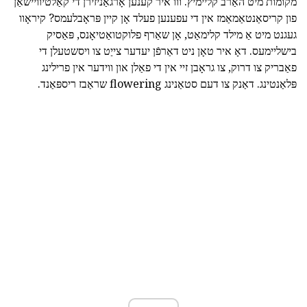
מקומות מיט האַרב קליימיץ. ווו איר קענען אָרגאַניזירן די קאַלטיוויישאַן
פון קריסאַנטאַמאַמז אין די עפענען פעלד אָן קיין פּראָבלעמס? קיראָוו
געגנט מיט אַ מילד קלימאַט, אָן שאַרף פלוקטואַטיאָנס, פּאַסיק
בישליימעס. דאָ איר טאָן ניט דאַרפֿן יעדער צייַט צו ויסשטעלן די
פאַבריק צו דרוק, צו גראָבן זיי אין די פאַלן און ווידער אין פרילינג
פּלאַנטינג. דאַנק צו דעם סטאַנינג flowering שראַבז ריספּאַנד.