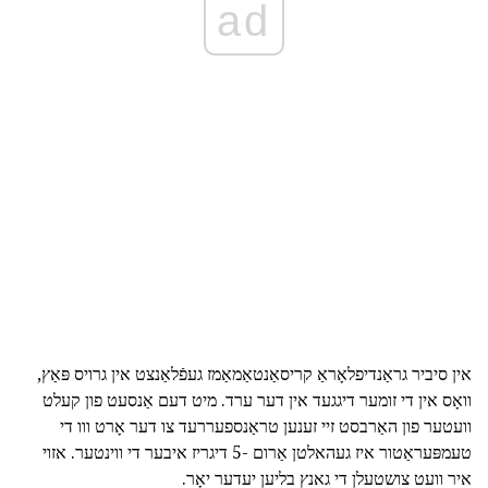
ad
אין סיביר גראַנדיפלאָראַ קריסאַנטאַמאַמז געפֿלאַנצט אין גרויס פּאַץ,
וואָס אין די זומער דיגגעד אין דער ערד. מיט דעם אַנסעט פון קעלט
וועטער פון האַרבסט זיי זענען טראַנספעררעד צו דער אָרט ווו די
טעמפּעראַטור איז געהאלטן אַרום -5 דיגריז איבער די ווינטער. אזוי
איר וועט צושטעלן די גאנץ בליען יעדער יאָר.