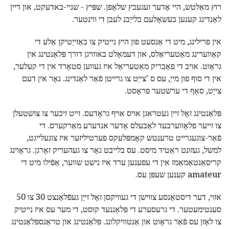
רוץ מאַלטש, היי אָדער זעגעכץ שלאָפן. שפּיץ - שניי-באדעקט, און דיין
לאַנדינג קענען בעשאָלעם בלייַבנ לעבן די ווינטער.
אין פרילינג, מיט די אַנסעט פון היץ נייטיק צו באַזייַטיקן אַלע די
קאַווערינג מאַטעריאַלס, און דעמאָלט באווויגן דורך פּלאַנטינג אין
גראָוט. אויב די פאַבריק מאַטעריאַל איז געווען סטאָרד אין די קעלער,
אין די סוף פון מייַ, עס ס 'צייַט צו גרייטן פֿאַר לאַנדינג. נאָר אין דעם
צייַט, סאָף די ערשטער פראָסט.
פּלאַנטינג זאָל זיין געטראגן אויס אויף גראַדעס. זייט זיכער צו צושטעלן
צו זייער פלאָווערבעד לאַבעלס אָדער אנדערע מאַרקערס. די
פֿאַר-צוגעגרייט טרענטש קאָמפּלעקס פערטיליזער איז צוגעלייגט,
למשל, געזונט ראַטיד מיסט. עס בלייבט נאָר צו געהעריק זאָרגן. גראָוינג
קריסאַנטאַמאַמז אין די עפענען ערד איז נישט שווער, אַפֿילו מיט די
amateur קענען שעפּן עס.
אזוי, דער דיסטאַנסע צווישן די געוויקסן זאָל זייַן געפֿלאַנצט 30 צו 50
סענטימעטער. די גרעסערע די פּלאַננעד קוסט, די מער עס איז נייטיק
צו לאָזן עס פֿאַר גראָוט און אַנטוויקלונג. פּלאַנטינג און טראַנספּלאַנטינג