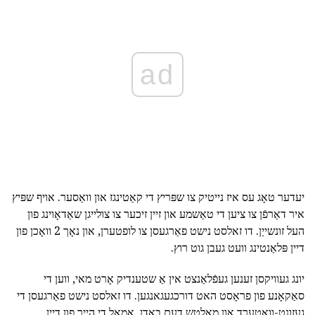
ad
יעדער טאָג עס איז נייטיק צו שפּריץ די קאַטינגז און וואַסער. אויף שפּיץ
איר דאַרפֿן צו ציען די טאַשמע און זיין זיכער צו צולייגן שאַדאָוינג פון
העל זונשייַן. דו זאלסט נישט פאַרגעסן צו לופטערן, און נאָך 2 וואָכן פון
דיין פּלאַנטינג וועט געבן גוט רוץ.
יונג געוויקסן זענען געפֿלאַנצט אין אַ שטענדיק אָרט מאי, ווען די
סאַקאָנע פון פראָסט האט דורכגעגאנגען. דו זאלסט נישט פאַרגעסן די
געזונט-וואָטערד און מאַלטש דעם באָדן. אַמאָל די הייך פון דיין