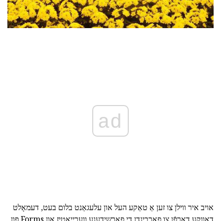
ad
אויב איר ווילן צו זען אַ טאַקע העל און עלעגאַנט בלום בעט, דעמאָלט
דאַווקע דאַרפֿן צו פאַרבינדן די פאַרשידענע ווערייאַטיז און Forms פון