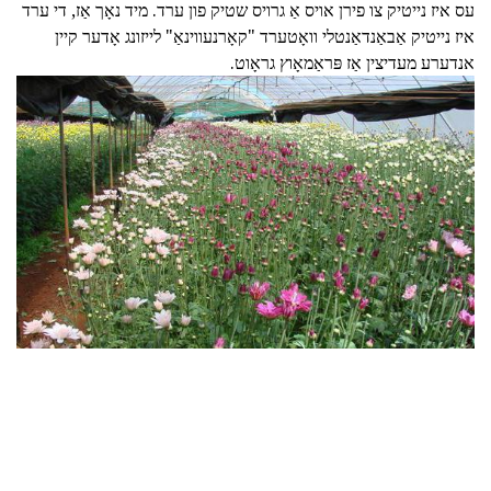
עס איז נייטיק צו פירן אויס אַ גרויס שטיק פון ערד. מיד נאָך אַז, די ערד
איז נייטיק אַבאַנדאַנטלי וואָטערד "קאָרנעווינאַ" לייזונג אָדער קיין
אנדערע מעדיצין אַז פּראַמאָוץ גראָוט.