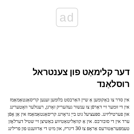
ad
דער קלימאַט פון צענטראל
רוסלאַנד
אין סדר צו באַקומען אַ שיין האַרבסט בלומען זענען קריסאַנטאַמאַמז
אין די זומער זיי דאַרפֿן צו ענשור געהעריק זאָרגן, רעגולער וואָטערינג
און פערטיליזינג. ספּעציעל גוט בייַ גראָוינג קריסאַנטאַמאַמז אין אַן אָפֿן
ערד אין די סובורבס. אין אַ קוואַליטאַטיווע באַשיצן זיי שטיל דערלאָזן
טעמפּעראַטורעס אַראָפּ צו 30 דיגריז, און מיט די אַדווענט פון פרילינג