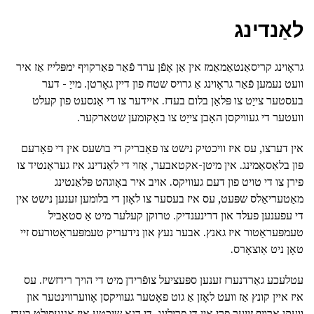
לאַנדינג
גראָוינג קריסאַנטאַמאַמז אין אַן אָפֿן ערד פֿאַר פאַרקויף ימפּלייז אַז איר
וועט נעמען פֿאַר גראָוינג אַ גרויס שטח פון דיין גאָרטן. מייַ - דער
בעסטער צייַט צו פּלאַן בלום בעדז. איידער צו די אַנסעט פון קעלט
וועטער די געוויקסן האָבן צייַט צו באַקומען שטארקער.
אין דערצו, עס איז וויכטיק נישט צו פאַבריק די בושעס אין די פאָרעם
פון בלאַסאַמינג. אין מיטן-אקטאבער, אַזוי די לאַנדינג איז געראַנטיד צו
פירן צו די טויט פון דעם געוויקס. אויב איר באָוגהט פּלאַנטינג
מאַטעריאַלס שפּעט, עס איז בעסער צו לאָזן די בלומען זענען נישט אין
די עפענען פעלד און דרינענדיק. טרוקן קעלער מיט אַ סטאַביל
טעמפּעראַטור איז גאנץ. אבער נעץ און נידעריק טעמפּעראַטורעס זיי
טאָן ניט אַוצאָרס.
עטלעכע גאַרדנערז זענען ספּעציעל צופֿרידן מיט די הויך רידזשיז. עס
איז איין קונץ אַז וועט לאָזן אַ גוט פאָטער געוויקסן אָווערווינטער און
וועקן אַרויף זייער פרי אין די פרילינג. די דנאָ שיכטע איז אָנגעפילט בעדז