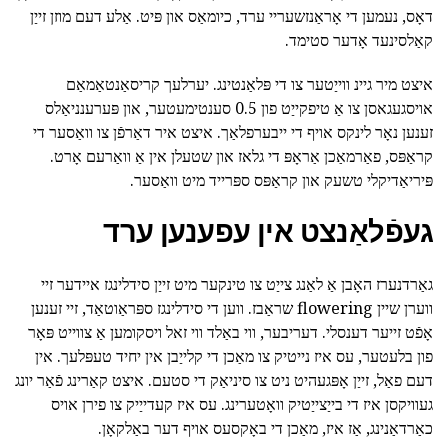
דאָס, נעמען די אָראַנזשעריי ערד, כיומאַס און פּיט. אַלע דעם מוזן זייַן
קאַלסינעד אָדער סטימד.
איצט מיר גיינ ווייַטער צו די פּלאַנטינג. יערלעך קריסאַנטאַמאַם
אויסגעגאסן צו אַ טיפקייַט פון 0.5 סענטימעטער, און פּערענניאַלס
זענען נאָר לינקס אויף די ייבערפלאַך. איצט איר דאַרפֿן צו וואַסער די
קראַפּס, פאַרמאַכן אַראָפּ די גלאז און שטעלן אין אַ וואַרעם אָרט.
פּיריאַדיקלי טשעק און קראַפּס ספּרייד מיט וואַסער.
געפֿלאַנצט אין עפענען ערד
גאַרדנערז האָבן אַ לאַנג צייַט צו טינקער מיט זייַן סידלינגז איידער זיי
ווערן שיין flowering שראַבז. ווען די סידלינגז ספּראַוטאַד, זיי זענען
אָפֿט זייער דענסלי. דעריבער, ווי באַלד ווי זאל ויסקומען אַ צווייט פּאָר
פון בלעטער, עס איז נייטיק צו מאַכן די קלייַבן אין יחיד טעפּלעך. אין
דעם פאַל, זייַן אָפּגעהיט ניט צו סיניאַק די סטעם. איצט קאַרינג פֿאַר יונג
געוויקסן איז די בייַצייַטיק וואָטערינג. עס איז קעדייַיק צו פירן אויס
כאַרדאַנינג, אַז איז, מאַכן די באָקסעס אויף דער באַלקאָן.