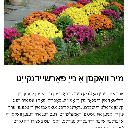
מיר וואַקסן אַ נייַ פאַרשיידנקייַט
אויב איר זענען מאַזלדיק גענוג צו באַקומען גוט זאמען קענען זיין
דיילוטאַד אין די פּלאַץ פון די אַמייזינג פאַבריק, פֿאַר וואָס איר וועט
קומען צו אַלע די שכנים. גראָוינג קריסאַנטאַמאַמז אין די עפענען ערד
פון די זאמען איז נישט צו קאָמפּליצירט. דעם וועג איר קענען וואַקסן ווי
אַ יערלעך אָדער דוירעסדיק געוויקס, וואָס וועט באַצירן דיין גאָרטן
פֿאַר אַ לאַנג צייַט.