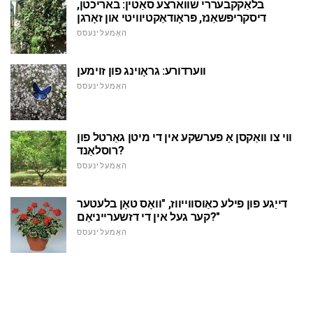
בלאַקקבעררי שווארצע סאַטין: באריכטן,
דיסקריפּשאַנז, פּראָודאַקטיוויטי און זאָרגן
האָמעלינעסס
ווערדורע: גראָוינג פון זוימען
האָמעלינעסס
ווי צו וואַקסן אַ פערשקע אין די מיטן גאַרטל פון
רוסלאַנד?
האָמעלינעסס
דייַגע פון פילע כאַוסווייווז, "וואָס טאָן בלעטער
קער געל אין די דזשערייניאַם?"
האָמעלינעסס