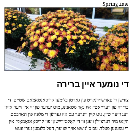
Springtime.
די נומער איין ברירה
צווישן די פאַרשיידנקייַט פון גאָרטן בלומען קריסאַנטאַמאַם שטייט. די
ברירה פון ווערייאַטיז איז נאָר סטאַנינג, מיט יעדער פון זיי אין זייער אייגן
וועג זייער שיין. ניט קיין ווונדער עס איז גערופֿן די מלכּה פון האַרבסט.
הייַנט מיר דערציילן וועגן ווי די קאַלטיוויישאַן פון קריסאַנטאַמאַמז אין
די עפענען פעלד. עס ס 'נישט אויך שווער, העל בלומען גערן וועט