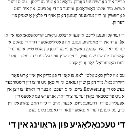
פרייד איר פאַרשידענע פֿאַרבן. גראָוינג פאָטער געוויקסן - עס ס זייער
פּשוט. מיר איצט באַטראַכטן איינער פון די אָפּציעס, און איר וועט
פֿאַרשטיין אַז קיין גערטנער קענען האָבן אויף די פּלאַץ אַ שטיק פון
דער זון.
די געוויקסן זענען לייכט איינגעווארצלט. גראָוינג קריסאַנטאַמאַמז אין אַן
אָפֿן ערד אין די מאָסקווע געגנט איז פאַסיליטאַטעד דורך די פאַקט אַז
יעדער יאָר, איר קענען באַקומען נייַ געוויקסן פון אַלט טייל אָדער גרין
קאַטינגז. יונג שורש גראָוט, די זייַט שוץ אויף עלטערע סטעמס - אַלע
דעם מאַטעריאַל פֿאַר אַ נייַ קוסט.
עס איז קליין סאַטאַלטי. לאנג צו לאָזן די פאַבריק אין איין אָרט פֿאַר
דיזייראַבאַל. מיר האָבן שוין געזאגט אַז זיי טאָן ניט ווי צו זייַן דיסטורבעד
בעשאַס די flowering צייַט. אַז ס רעכט. אבער זיי דאַרפֿן צו זיצן אין
אַ גוט פרוכטבאַר באָדן יעדער צוויי יאר. אַנדערש עס לאָסעס זייַן
אַפּעלירן, צווייגן דרעוועסנייוט. אָבער, אויב די כייוו האט פאַרפאַלן זייַן
כיין, עס קענען ווערן אַ פאָטער פֿאַר די גאנצע בלום בעט.
די טעכנאָלאָגיע פון גראָוינג אין די