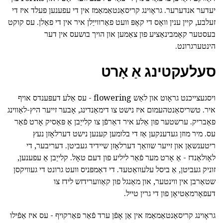
יעדער אנדערער. גראָוינג קריסאַנטאַמאַמז אין די עפענען פעלד איז די
זעלבע, קיין ענין וואָס די קאָפּ וועט פאַרווייַלן איר אין די פאַלן. עס קוקט
בעסטער קאָמבינאַציע פון צאַמען און הויך בושעס אין דער
הינטערגרונט.
סעלעקטינג אַ אָרט
ויסגעצייכנט גראָוט און לאַש flowering - עס אַלע דעפּענדס אויף
איר. טשריסאַנטהעמום איז נישט צו דימאַנדינג, אָבער זייער היץ-לאַווינג
פאַבריק. ערשטער פון אַלע איר דאַרפֿן צו קלייַבן אַ פּאַסיק אָרט פֿאַר
עס. מיר מוזן געדענקען אַז די בלומען קענען נישט דערלאָזן נעץ
ריטענשאַן און זייער שוואַך דערלאָזן שיידיד געביטן. דעריבער, די
לאָולאַנדז - אַ אָרט מער פֿאַר ליליע פון דעם טאָל. קלייַבן אַ עפענען,
זוניק געביטן, אַ ביסל עלעוואַטעד. די דאַמפּניס וועט גרונט די געוויקסן
שטאַרבן אין ווינטער, און מאַנגל פון קאַווערידזש לידז צו
דעפאָרמאַטיאָן פון די גרין טייל.
גראָוינג קריסאַנטאַמאַמז אין אַן אָפֿן ערד פֿאַר פאַרקויף - עס איז אַפֿילו