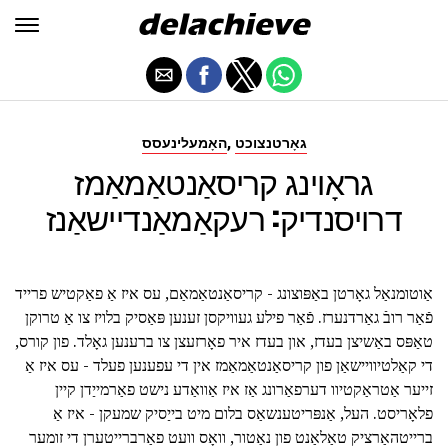
,
גאָרטנצוכט
האָמעלינעסס
גראָוינג קריסאַנטאַמאַמז
דרויסנדיק: רעקאַמאַנדיישאַנז
אַוטומנאַל גאָרטן באַפּוצונג - קריסאַנטאַמאַם, עס איז אַ פאַקטיש פרייד
פֿאַר רובֿ גאַרדנערז. פֿאַר פילע געוויקסן זענען פּאַסיק בלויז צו אַ טרוקן
טאַפּס באַשיצן בעדז, און בעדז איר פאָרזעצן צו ברענען גאָלד. פון קורס,
די קאַלטיוויישאַן פון קריסאַנטאַמאַמז אין די עפענען פעלד - עס איז אַ
זייער אַטראַקטיוו דערפאַרונג אַז איז אַוואַדע נישט פאַרמייַדן קיין
פלאָריסט. העל, אַנפּריטענשאַס בלום מיט בייַסיק שמעקן - איז אַ
ברייטהאַרציק טאַלאַנט פון נאַטור, וואָס וועט פאַרברייטערן די זומער