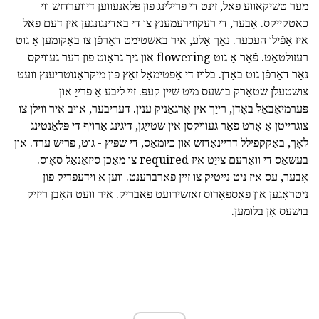
מער טשיקאַווע פאַל, זינט די פרילינג פון פּלאַנעווען דיווערדזש ווי
כאַטקייקס. אָבער, די רעקווירעמענץ צו די באדינגונגען אין דעם פאַל
איז אַפֿילו העכער. נאָך אַלע, איר באשטימט דאַרפֿן צו באַקומען אַ גוט
רעזולטאַט. פֿאַר אַ גוט flowering און גיך גראָוט פון דער געוויקס
נאָר דאַרפֿן גוט באָדן. בלויז די אָפּטימאַל זאַץ פון מיקראָנוטריענץ וועט
צושטעלן שטאַרק בושעס מיט שיין קעפּ. זיי ליבע אַ פרייַ און
פּערמיאַבאַל באָדן, רייַך אין אָרגאַניק ענין. דעריבער, אויב איר ווילן צו
צוגרייטן אַ אָרט פֿאַר געוויקסן אין שטייַגן, דיגינג אַרויף די פּלאַנטינג
לאָך, באַקקפילל דריינאַדזש און כיומאַס, די שפּיץ - גוט, פריש ערד. און
בעשאַס די וואַרעם צייַט איז required צו מאַכן סיזאַנאַל סאָוס.
אָבער, עס איז ניט נייטיק צו זייַן פאַרברענט. ווען אַ וידעפדיק פון
ניטראָגען און פאָספאָרוס זאַזשירועט פאַבריק. איר וועט האָבן ריזיק
בושעס אָן בלומען.