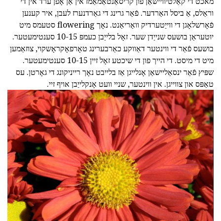
מאכט די קאַלטיוויישאַן פון קריסאַנטאַמאַמז אין אַן אָפֿן ערד אין די
וראַלס, אַ ביסל האַרדער. פֿאַר גרינג די גאַרדנערז לעבן, איר קענען
פֿאָרשלאָגן די ווייַטערדיק וואַריאַנט. נאָך flowering סטעמס מיט
יוטעראַן בושעס שנייַדן שער. זאָל בלייַבן כעמפּ 10-15 סענטימעטער.
בושעס פֿאַר די ווינטער דאַווקע כאַרבערינג טאָרפאָקראָשקוי, צוזאַמען
מיט די מיסט. די הייך פון די שיכטע זאָל זיין 10-15 סענטימעטער.
שפּיץ פֿאַר ינסאַליישאַן אָנלייגן אַז בלייבט נאָך רייניקונג די גאָרטן. עס
טאַפּס און צווייגן. אין ווינטער, שניי וועט אָנקלייַבן אויף זיי.