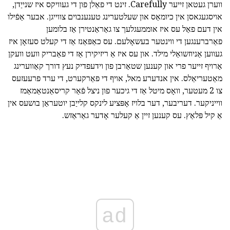
ווערן געטאן זייער Carefully. זינט די פאַלן פון די געוויקס איז שנייַדן,
אויסגעגאסן אין כיומאַס און שעלטערינג טענענבוים צווייגן. אבער אַפֿילו
אין דעם פאַל עס איז אוממעגלעך צו גאַראַנטירן אַז בלומען
פאַרברענגען די ווינטער בעשאָלעם. עס כאַפּאַנז אַז די קעלט סעזאָן איז
געווען אַניוזשואַלי מילד. און עס איז אַ ריזיקירן אַז די פאַבריק וועט וועקן
אַרויף זייער פרי און קענען שטאַרבן פון וידעפדיק נעץ דורך קאַווערינג
מאַטעריאַלס. אין אנדערע מאל, אויף די פאַרקערט, די ערד פרעעזעס
צו 2 מעטער, וואָס מיטל אַז די גיכער פון ניצל פֿאַר קריסאַנטאַמאַמז
ווייניקער. דעריבער, דער בלויז אָפּציע לינקס קלייַבן יוטעראַן בושעס אין
אַ קיל פּלאַץ. עס קענען זיין אַ קעלער אָדער גאַראַזש.
ad