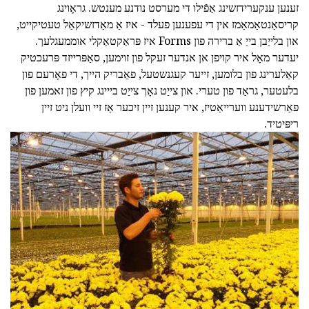
זענען ענקערידזשינג אַפֿילו די מערסט נודנע מענטש. גראָוינג
קריסאַנטאַמאַמז אין די עפענען פעלד - איז אַ מאַדזשיקאַל טעטיקייט,
און בלייַבן בייַ אַ ברירה פון Forms איז פּראַקטאַקלי אוממעגלעך.
יעדער מאָל איר קויפן אן אנדער זעקל פון זוימען, סאַפּרייזד פּרעכטיק
קאַלערינג פון בלומען, זייער קעגנשטעל, פאַבריק הייך, די פאָרעם פון
בלעטער, גראַד פון טערי. און צייַט נאָך צייַט בייינג קיץ פון זאמען פון
פאַרשידענע ווערייאַטיז, איר קענען זיין זיכער אַז זיי וועלן ניט זיין
ריפּיטיד.