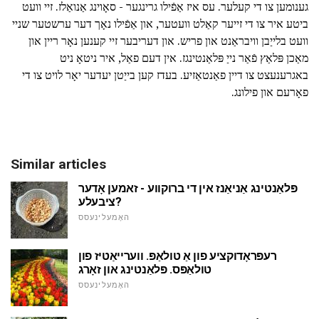
גענומען צו די קעלער. עס איז אַפֿילו גרינגער - סאָוינג אַנואַלז. זיי וועט
ביטע איר צו די זייער קאַלט וועטער, און אַפֿילו נאָך דער ערשטער שניי
וועט בלייַבן וויבראַנט און פריש. און דעריבער זיי קענען נאָר ריין און
מאַכן פּלאַץ פֿאַר נייַ פּלאַנטינגז. אין דעם פאַל, איר ניטאָ ניט
באגרענעצט צו דיין פאַנטאַזיע. בעדז קען בייַטן יעדער יאָר לויט צו די
פאָרעם און פילונג.
Similar articles
פּלאַנטינג אַניאַנז אין די ברוקווע - זאמען אָדער
ציבעלע?
האָמעלינעסס
רעפּראָדוקציע פון אַ טולאַפּ. ווערייאַטיז פון
טולאַפּס. פּלאַנטינג און זאָרג
האָמעלינעסס