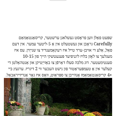
שפּעט פאַלן ווען פראָסט געשלאגן ערשטער, קריסאַנטאַמאַם
Carefully גראָבן און געשטעלט אין אַ 5-ליטער עמער. אין דעם
פאַל, אַלע די אויבן-ערד טייל איז רעקאַמענדיד צו שנייַדן. עס איז
מעגלעך צו לאָזן בלויז ליגניפיעד פּענעטשקי הייך פון 10-15
סענטימעטער. דוג מלכּה סעלז דאַרפֿן צו באַזייַטיקן און אַנטהאַלטן די
קעלער אין אַ טעמפּעראַטור פון נישט העכער ווי 2 דיגריז. ערגעץ ביי
+4 קריסאַנטאַמאַמז אָנהייבן צו ספּראַוט, וואָס איז גאָר אַנדיזייראַבאַל.