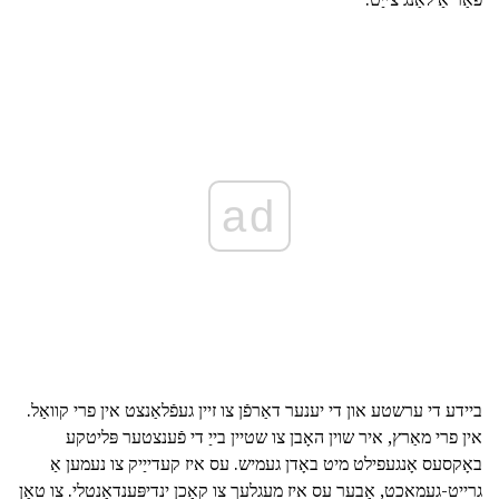
ad
ביידע די ערשטע און די יענער דאַרפֿן צו זיין געפֿלאַנצט אין פרי קוואַל.
אין פרי מאַרץ, איר שוין האָבן צו שטיין בייַ די פֿענצטער פּליטקע
באָקסעס אָנגעפילט מיט באָדן געמיש. עס איז קעדייַיק צו נעמען אַ
גרייט-געמאכט, אָבער עס איז מעגלעך צו קאָכן ינדיפּענדאַנטלי. צו טאָן