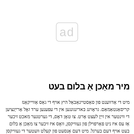
ad
מיר מאַכן אַ בלום בעט
מיט די אַדווענט פון סאַסטיינאַבאַל היץ אויף די גאַס אַווייקאַנז
קריסאַנטאַמאַם. גראָוינג באדינגונגען אין די עפענען ערד זאָל אַרייַנציען
די ווינטער אין זייַן לעצט אָרט. צו טאָן דאָס, די גערטנער מאכט זיכער
אַז עס איז ניט פאַרפוילן פון געוויקסן, וואָס איז זיכער צו מאַכן אַ בלום
בעט אויף דעם בערגל. מיט דעם אַנסעט פון קעלט וועטער די געוויקסן