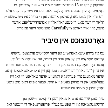
געוויקסן אַרויף צו 15 סענטימעטער קומט די שווער אַרבעטן. צו
באַקומען אַ הויך סטעם מיט אַ לאַש בלום, עס איז נייטיק צו קניפּ אַלע
זייַט שוץ און בלום באַדז, געלאזן איינער. און די ברירה איז ניט שטענדיק
קלאָר ווי דער טאָג, די סענטראַל זאל זיין אַנדערדיוועלאַפּט אָדער
מיעס, אַזוי איר דאַרפֿן צו Carefully מאָניטאָר זייער פאַבריק.
גאָרטנצוכט אין סיביר
עס איז ביידע טשאַלאַנדזשינג און זייער יקסייטינג פּראָצעס. גראָוינג
קריסאַנטאַמאַמז אין אַן אָפֿן ערד אין סיביר, עס איז גאַנץ מעגלעך,
אָבער נאָך טאַסקס דערטראגן דורך די גראָווער. דער ערשטער שריט
איז צו קלייַבן כאַרדי ווערייאַטיז. דעם קען זיין אַ קריסאַנטאַמאַם קרעם
אָדער מאַלענע פרי, פּערלינקאַ ראָזעווע אָדער טאַלאַנט. זיי זאָל זיין
געפֿלאַנצט אין די טרוקן בעט פון אַ הויך, אָבער אַפֿילו דאָס טוט נישט
גאַראַנטירן אַ מצליח ווינטערינג.
מיר האָבן שוין גערעדט אַ פּלאַץ וועגן די קאַלטיוויישאַן פון
קריסאַנטאַמאַמז אין די עפענען פעלד. פּריפּערינג פֿאַר די ווינטער זאָל