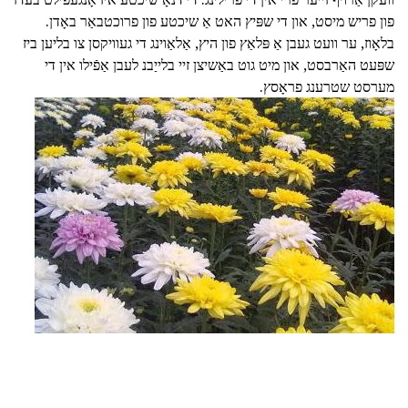
פון פריש מיסט, און די שפּיץ האט אַ שיכטע פון פרוכטבאַר באָדן.
בלאָוז, ער וועט געבן אַ פּלאַץ פון היץ, אַלאַוינג די געוויקסן צו בליען ביז
שפּעט האַרבסט, און מיט גוט באַשיצן זיי בלייַבנ לעבן אַפֿילו אין די
מערסט שטרענג פראָסץ.