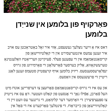
פאַרקויף פון בלומען אין שנייַדן
בלומען
דאס איז אַ זייער נוצלעך געשעפט, אַזוי איר זאָל באַטראַכטן עס אויב
איר זענען עמעס אינטערעסירט אין די קאַלטיוויישאַן פון
קריסאַנטאַמאַמז אין די עפענען פעלד. פֿעיִקייטן ווערייאַטיז וואַלענטינאַ
טערעשקאָוואַ, אַליק בעדסער פֿאָרשלאָגן די פאָרמירונג פון גרויס
ינפלאָרעססענסעס. ריזיק בלומען אויף קרעפטיק סטעמס זענען לאַנג
ריטיין די פרעשנעסס אין וואַסעס.
און עס איז די גרויס-קריסאַנטאַמאַם פאָרזעצן צו דערפרייען אונדז מיט
העל פֿאַרבן, אַפֿילו נאָך די אָנסעט פון קאַלט וועטער. דאָ עס איז נייטיק
צו ספּעציפיצירן: די וואָרמער דער קלימאַט, די גרינגער עס וועט זיין די
קאַלטיוויישאַן פון כייבראַדז. די פּינטלעך פאַרקערט איז די פאַל אין