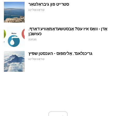
סטרייט פון גיבראַלטאַר
טראַוואַלינג
אָדן - וואָס איז עס? אָבסטשעדאָמאָוויע דאַרף.
כעזשבן
געזעץ
גריכנלאנד. אָלימפּוס - העכסטן שפּיץ
טראַוואַלינג