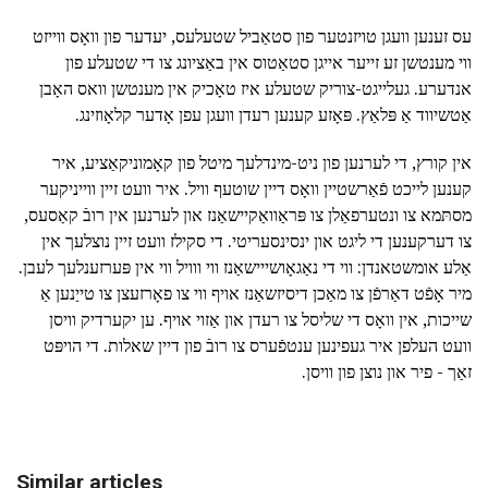
עס זענען וועגן טויזנטער פון סטאַביל שטעלעס, יעדער פון וואָס ווייזט
ווי מענטשן זע זייער אייגן סטאַטוס אין באַציונג צו די שטעלע פון
אנדערע. געלייגט-צוריק שטעלע איז טאָכיק אין מענטשן וואס האָבן
אַטשיווד אַ פּלאַץ. פּאָזע קענען רעדן וועגן עפן אָדער קלאָוזינג.
אין קורץ, די לערנען פון ניט-מינדלעך מיטל פון קאָמוניקאַציע, איר
קענען לייכט פֿאַרשטיין וואָס דיין שוטעף וויל. איר וועט זיין ווייניקער
מסתּמא צו ונטערפאַלן צו פּראַוואַקיישאַנז און לערנען אין רובֿ קאַסעס,
צו דערקענען די ליגט און ינסינסעריטי. די סקילז וועט זיין נוצלעך אין
אַלע אומשטאנדן: ווי די נאַגאָושייישאַנז ווי ווויל ווי אין פּערזענלעך לעבן.
מיר אָפֿט דאַרפֿן צו מאַכן דיסיזשאַנז אויף ווי צו פאָרזעצן צו טייַנען אַ
שייכות, אין וואָס די שליסל צו רעדן און אַזוי אויף. ען יקערדיק וויסן
וועט העלפן איר געפינען ענטפֿערס צו רובֿ פון דיין שאלות. די הויפּט
זאַך - פיר און נוצן פון וויסן.
Similar articles