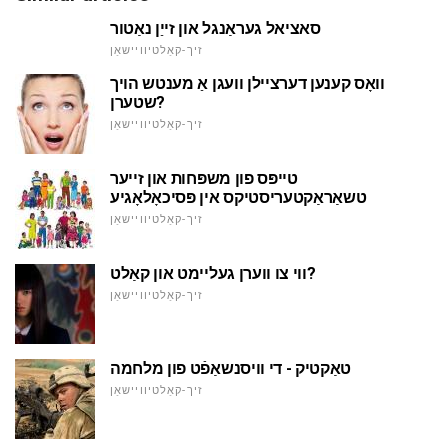
סאציאל געראַנגל און זייַן נאַטור
זיך-קאַלטיוויישאַן
וואָס קענען דערציילן וועגן אַ מענטש הויך
שטערן?
זיך-קאַלטיוויישאַן
טייפּס פון משפּחות און זייער
טשאַראַקטעריסטיקס אין פּסיכאָלאָגיע
זיך-קאַלטיוויישאַן
ווי צו ווערן געליימט און קאַלט?
זיך-קאַלטיוויישאַן
טאַקטיק - די וויסנשאַפֿט פון מלחמה
זיך-קאַלטיוויישאַן