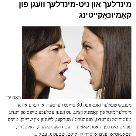
מינדלעך און ניט-מינדלעך וועגן פון
קאַמיונאַקייטינג
מאָדערן
מענטש טעגלעך זאגט וועגן 30 טויזנט ווערטער. אַז רעדע איז אַ
מינדלעך מיטל פון קאָמוניקאַציע. עס זענען עטלעכע טייפּס פון רעדע
טעטיקייט: גערעדט, צוגעהערט / מערקונג, לייענען און שרייבן. טייפּס
פון ניט-מינדלעך קאָמוניקאַציע - דעם דזשעסטשערז, האַלטנ זיך,
ינטאָנאַטיאָן, פּנים אויסדרוקן, קוקט, שטעלונג, עטק ...