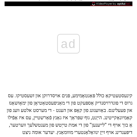
ad
קינעסטעטיקאַ כולל פּאַנטאָמימע, פּנים אויסדרוקן און זשעסטיקו. עס
גרוס די פונדרויסנדיק אַספּעקט פון די מאַניפעסטאַטיאָן פון ימאָושאַנז
און פעעלינגס. באַוועגונג פון קאָפּ און הענט - די מערסט אלטע וועג פון
קאַמיונאַקייטינג. הייַנט, גוף שפּראַך איז גאַנץ פֿאַרשטיין, עס איז אַפֿילו
אַ בוך אויף די "לייענען" פון די אמת טייַטש פון מענטשלעך ווערטער,
דיפּענדינג אויף זייַן ינוואַלאַנטערי מווומאַנץ. יעדער אומה ניצט