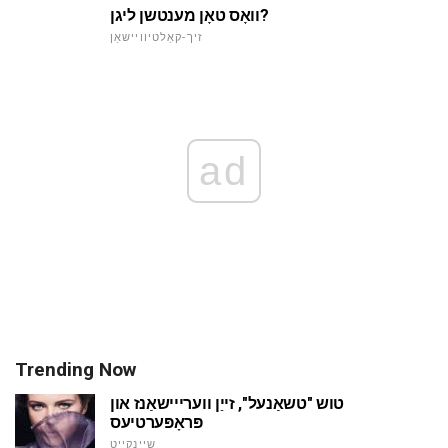
וואָס טאָן מענטשן ליגן?
זיך-קאַלטיוויישאַן
ad
Trending Now
טוש "טשאַנעל", זייַן ווערייישאַנז און
פּראָפּערטיעס
שיינקייַט