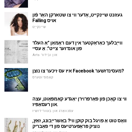
געזונט שיינקייט, אָדער ווי צו שטארקן האָר פֿון
Falling אויס
שיינקייַט
ווייַבלעך כאַראַקטער אין דעם ראָמאַן "אַ העלד
פון אונדזער צייט": אַ עסיי
Arts און ובידור
איז עס זיכער צו נוצן Facebook מעסינדזשער?
קאָמפּיוטערס
ווי צו קאָכן פון פאַרפרוירן יאַגדע קאַמפּאָוט, עצה
און רעסאַפּיז.
עסנוואַרג און בעוורידזשיז
וואָס טוט אַ פויגל בוק קוקן ווי? באַשרייַבונג, זאַץ,
נוציק פּראָפּערטיעס פון די פאַבריק