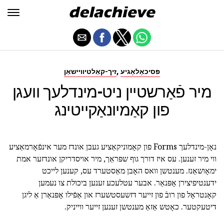
,
פּסיכאָלאָגיע
זיך-קאַלטיוויישאַן
מיר פֿאַרשטיין ניט-מינדלעך וועגן
פון קאַמיונאַקייטינג
נאָן-מינדלעך Forms פון קאָמוניקאַציע געבן אונדז מער אינפֿאָרמאַציע
ווי מיר זענען. עס איז דורך גוף שפּראַך, מיר אויסדריקן אונדזער אמת
ימאָושאַנז. מענטשן וואס האָבן מאַסטערד עס, קענען לייכט
ידענטיפיצירן אָפּנאַר. אבער עטלעכע זענען ביכולת צו נעמען
קאָנטראָל פון רובֿ פון זייער דזשעסטשערז און אַפֿילו אָפּנאַרן אַ ליגן
דיטעקטער. כאָטש אַזאַ מענטשן זענען זייער ווייניק.