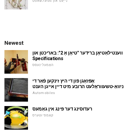
נייַעס און געזעלשאפט
Newest
ווענטילאַטיאָן ברידער "טיאָן אָ 2": באריכטן און
Specifications
האָמעלינעסס
אָפּזאָגן פון די היץ זינקען פֿאַר די
ניוואַ-טשעווראָלעט הרובע מיט דיין אייגן הענט
Automobiles
רעדוסינג דער פּינג אין גאַמעס
קאָמפּיוטערס