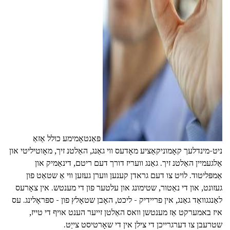
ad
פּאַנטאָמימע כולל אַזאַ
ניט-מינדלעך קאָמוניקאַציע מאָדעס ווי גאַנג, האַלטנ זיך, מאָוטיליטי און
אַלגעמיין האַלטנ זיך. גאַנג וועריז דורך דעם ריטם, דינאַמיק און
אַמפּליטוד. לויט צו דעם גראדן קענען ווערן געזען ווי אַ שטאַט פון
געזונט, און די נאַטור, שטימונג און עלטער פון די מענטש. אין צאָרעס
לאַנגגוואַד גאַנג, אין פריידיק - ליכט, האָבן שטאָלץ פון - ספּראָלינג. עס
איז באמערקט אַז מענטשן וואס האַלטן זייער הענט אויף די טייז,
שטרעבן צו דערגרייכן די צילן אין די שאָרטיסט צייַט.