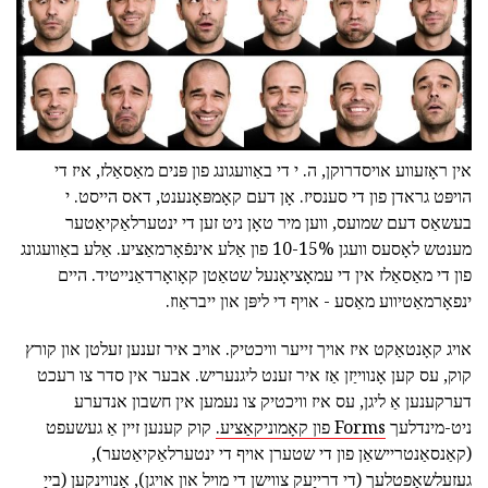
אין ראָזעווע אויסדרוקן, ה. י די באַוועגונג פון פּנים מאַסאַלז, איז די
הויפּט גראדן פון די סענסיז. אָן דעם קאָמפּאָנענט, דאס הייסט. י
בעשאַס דעם שמועס, ווען מיר טאָן ניט זען די ינטערלאַקיאַטער
מענטש לאָסעס וועגן 10-15% פון אַלע אינפֿאָרמאַציע. אַלע באַוועגונג
פון די מאַסאַלז אין די עמאָציאָנעל שטאַטן קאָואָרדאַנייטיד. היים
ינפאָרמאַטיווע מאַסע - אויף די ליפּן און ייבראַוז.
אויג קאָנטאַקט איז אויך זייער וויכטיק. אויב איר זענען זעלטן און קורץ
קוק, עס קען אָנווייַזן אַז איר זענט ליגנעריש. אבער אין סדר צו רעכט
דערקענען אַ ליגן, עס איז וויכטיק צו נעמען אין חשבון אנדערע
ניט-מינדלעך
Forms פון קאָמוניקאַציע.
קוק קענען זיין אַ געשעפט
(קאַנסאַנטריישאַן פון די שטערן אויף די ינטערלאַקיאַטער),
געזעלשאַפטלעך (די דרייַעק צווישן די מויל און אויגן), אָנווינקען (בייַ