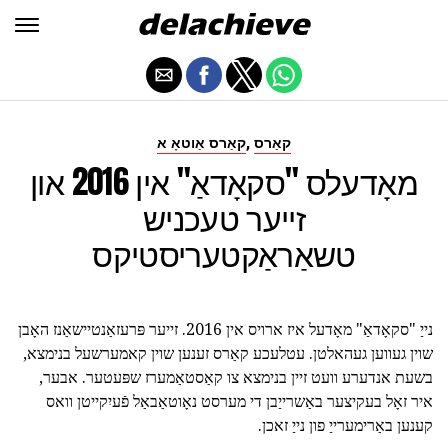
,
קאַרס
קאַרס אַוטאָ א
מאָדעלס "סקאָדאַ" אין 2016 און
זייער טעכניש
טשאַראַקטעריסטיקס
נייַ "סקאָדאַ" מאָדעל איז ארויס אין 2016. זייער פּרעזאַנטיישאַנז האָבן
שוין געווען געהאלטן. עטלעכע קאַרס זענען שוין קאמערשעל בנימצא,
בשעת אנדערע וועט זיין בנימצא צו קאַסטאַמערז שפּעטער. אבער,
איר זאָל בעקיצער באַשרייַבן די מערסט נאָוטאַבאַל פֿעיִקייטן וואס
קענען באַרימערייַ פון נייַ זאכן.