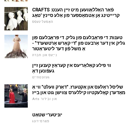
CRAFTS פֿאַר האַללאָוועען מיט זיין הענט:
קריייטינג אַן אַטמאָספער פון אַלע סיינץ 'טאָג
האָמעלינעסס
טענות: די פּראָבלעם פון גליק. די פּראָבלעם פון
גליק אין דער אַרבעט פון "די קאַרש אָרטשערד" -
אַ משל פֿון דער ליטעראַטור
נייַעס און חברה
ווי פילע קאַלאָריעס אין קעראַץ קענען זיין
געפֿונען דאָ
געזונטהייַט
שליסל ראָלעס און אַקטערז. "דאַרק וועלט" ווי אַ
מאָדערן קאָלעקטיוו קיללערס צווישן גוט און בייז
Arts און ובידור
יוניטערי שטאַט
פאָרמירונג