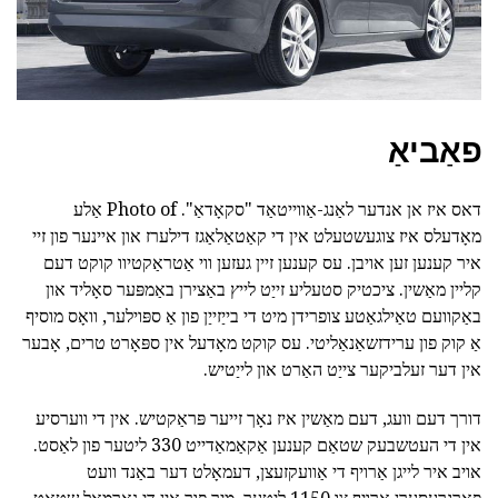
פאַביאַ
דאס איז אן אנדער לאַנג-אַווייטאַד "סקאָדאַ". Photo of אַלע
מאָדעלס איז צוגעשטעלט אין די קאַטאַלאַגז דילערז און איינער פון זיי
איר קענען זען אויבן. עס קענען זיין געזען ווי אַטראַקטיוו קוקט דעם
קליין מאַשין. ציכטיק סטעליע זייַט לייץ באַצירן באַמפּער סאָליד און
באַקוועם טאַילגאַטע צופרידן מיט די בייַזייַן פון אַ ספּוילער, וואָס מוסיף
אַ קוק פון ערידזשאַנאַליטי. עס קוקט מאָדעל אין ספּאָרט טרים, אָבער
אין דער זעלביקער צייַט האַרט און לייַטיש.
דורך דעם וועג, דעם מאַשין איז נאָך זייער פּראַקטיש. אין די ווערסיע
אין די העטשבעק שטאַם קענען אַקאַמאַדייט 330 ליטער פון לאַסט.
אויב איר לייגן אַרויף די אַוועקזעצן, דעמאָלט דער באַנד וועט