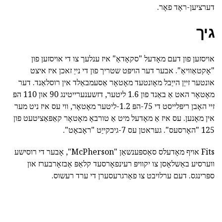
דערציען-ראָד פאָר.
גיך
אויסזען פון דעם מאָדעל "סקאָדאַ" איז ענלעך צו די אויסזען פון
"אָקטאַוויאַ". אבער דער הויפּט שטריך פון די נייַ זאכן איז איצט
אונטער זייַן הייַבל מאָונטעד מאָטאָר אַסעמבאַלד אין רוסלאַנד. דער
מאָטאָר האט אַ באַנד פון 1.6 ליטער, דזשענערייטינג 90 און 110 הפּ
זיי האָבן ריפּלייסט די 75-הפּ 1.2-ליטער מאָטאָר, ווי עס איז ניט מער
אין מאָנען. עס איז אַ מאָדעל מיט אַ טורבאָ מאָטאָר קאַפּאַציטעט פון
125 "האָרסעס". געראטן עס 7-גיכקייַט "ראָבאָט".
Fits אויף מאָדעלס סאַספּענשאַן "McPherson", אָבער די רוסישע
ווערסיע באַשלאָסן צו יקוויפּ רעינפאָרסעד קלאַפּ אַבזאָרבערז און
ספּרינגס. דעם ערלויבט צו פאַרגרעסערן די ערד רעשוס.