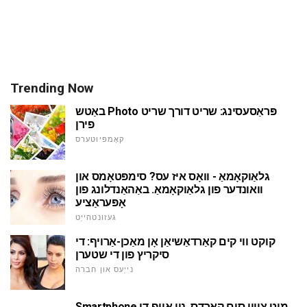
Trending Now
באַטש Photo פּראַסעסינג: שריט דורך שריט
פירן
קאָמפּיוטערס
גלאַוקאָמאַ - וואָס איז עס? סימפּטאָמס און
וואונדער פון גלאַוקאָמאַ. באַהאַנדלונג פון
אָפּעראַציע
געזונטהייַט
קוקט ווי קים קאַרדאַשיאַן אָן מאַכן-אַרויף: די
סיקריץ פון די שטערן
נייַעס און חברה
Smartphone מיט צוויי סים קאַרדס. ניו אויף די