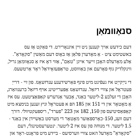
סנאָוומאַן
דעם כידעש אויך קענען ניט זיין איגנאָרירט. די פאַקט אַז עס
באשטימט ציט - אַ מאָדערן פּלאַן אַז באָוס דעם מאַשין "סקאָדאַ".
אַלע מאָדעלס האָבן זייער אייגן "טאַם", אַזוי דאָ איז אַ סנאָוומאַן גריל,
ווינקלדיק גוף פאָרעם און באַוווסט, טראַפּעזאָידאַל ראָד אַרטשעס.
די נייַקייַט איז געפֿינט מיט פינף פאַרשידענע ענדזשאַנז. פון זיי - דרייַ
פּעטראָל און צוויי דיזאַל. ענדזשאַנז אַפּערייטינג אויף דיזאַל ברענוואַרג,
האָבן די זעלבע 2-ליטער באַנד, אָבער אַנדערש קאַפּאַציטעט. עס איז
אַ מאָטאָר אין די 151 און 185 הפּ א פּעטראָל וניץ זענען בנימצא מיט
קאַפּאַסיטיעס פון 150, 182 און 223 "פערד", ריספּעקטיוולי. דורך
דעם וועג, 150-כאָרספּאַוער מאָטאָר די מערסט באַשיידן אין באַנד -
1.5 ליטער. די מנוחה פון עס איז 2 ליטער. ינטערעסטינגלי, דעם
"סקאָדאַ" מאָדעל האט צוויי ווערסיעס - ביידע מיט פראָנט-ראָד און