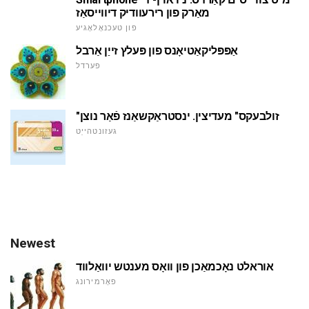
מאַרק פון רירעוודיק דיווייסאַז
פון טעכנאָלאָגיע
אַפּפּליקאַטיאָנס פון פּעלץ זייַן אַרבל
פערדל
"זולבעקס" מעדיצין. ינסטראַקשאַנז פֿאַר נוצן
געזונטהייַט
Newest
אוראלט נאָכמאַכן פון וואָס מענטש יוואַלווד
פאָרמירונג