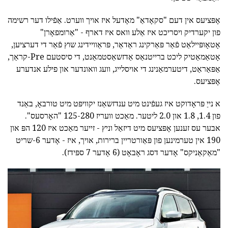
אָפּציעס אין דעם "סקאָדאַ" מאָדעל איז אויך ווערט. אַפֿילו דער רשימה
פון יקערדיק ויסריכט איז אַלע וואס איז דארף - "אַרומפאָרן"
אָטאָופּיילאַט פֿאַר פּאַרקינג ראַדאַר, פּראַוויידינג שוץ פֿאַר די דערציען,
אָטאַמאַטיק ליכט ברייטנאַס אַדזשאַסטמאַנט, די סיסטעם Pre-קראַך,
אַפּאַראַט, דיטערמאַנינג די אויסלייג, וועג וואונדער און פילע אנדערע
אָפּציעס.
א נייַ פּראָדוקט איז געפֿינט מיט ענדזשאַנז יקוויפּט מיט טורבאָ, באַנד
פון 1.4, 1.8 און 2.0 ליטער. מאַכט וועריז 125-280 "האָרסעס".
אבער עס זענען אָפּציעס מיט דיזאַל וניץ - זייער מאַכט איז 120 הפּ און
190 אין טערמינען פון פּאַורטריין ברירות, אויך, איז - אָדער 6-שריט
"מאַקאַניקס" אָדער דסג ראָבאָט (6 אָדער 7 ספּידז).