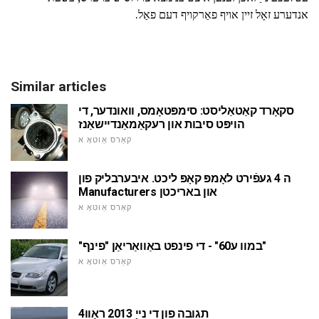
אנדערע זאָל זיין אויף פאַרקויף דעם פאַל.
Similar articles
סקאָרד קאַטאַליסט: סימפּטאָמס, וואונדער, די
הויפּט סיבות און רעקאַמאַנדיישאַנז
קאַרס אַוטאָ א
ה 4 געפֿירט לאָמפּ קאָפּ ליכט. איבערבליק פון
Manufacturers און באריכטן
קאַרס אַוטאָ א
"במוו ע60" - די פינפט באַוואַריאַן "פינף"
קאַרס אַוטאָ א
תגובה פון די נייַ 2013 ראַוו4