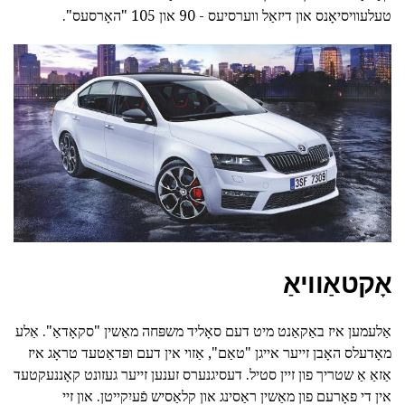
טעלעוויסיאָנס און דיזאַל ווערסיעס - 90 און 105 "האָרסעס".
אָקטאַוויאַ
אַלעמען איז באַקאַנט מיט דעם סאָליד משפּחה מאַשין "סקאָדאַ". אַלע
מאָדעלס האָבן זייער אייגן "טאַם", אַזוי אין דעם ופּדאַטעד טראָג איז
אַזאַ אַ שטריך פון זיין סטיל. דעסיגנערס זענען זייער געזונט קאָננעקטעד
אין די פאָרעם פון מאַשין ראַסינג און קלאַסיש פֿעיִקייטן. און זיי