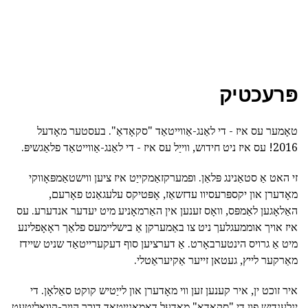
פּרעכטיק
טאָמער עס איז - די לאַנג-אַווייטאַד "סקאָדאַ". בעסטער מאָדעל
2016! עס איז ניט חידוש, ווייַל עס איז - די לאַנג-אַווייטאַד פלאַגשיפּ.
זי האט אַ סטאַנינג פּלאַן. ופמערקזאַמקייַט איז ציען ווישטאַמפּאָווקי
מאָדערן און יקספּרעסיוו עדזשאַז, אָפּטיקס עלעגאַנט פאָרעם,
האַלאָגען לאַמפּס, וואָס זענען אין האַרמאָניע מיט יעדער אנדערע. עס
איז אויך אוממעגלעך ניט צו באַמערקן אַ בישליימעס פלאַך ראָאָפלינע
מיט אַ גרויס הינטערבאָרט. אַ דערציען סוף דעקערייטאַד שניט שיידז
מאַרקער לייץ, געטאן זייער אַקיעראַטלי.
איר זוכט ין, איר קענען זען ווי מאָדערן און לייַטיש קוקט סאַלאָן. די
ינלענדיש פון די "סקאָדאַ" מאָדעל דאַמאַנייטאַד דורך הויך-קוואַליטעט