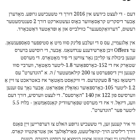
דעם - די לעצט כידעש אין 2016 דורך די טשעכישע גרופּע. מאָדערן
אָבער דיסקריט קראָסאָוווער באָוס געשטארקט דורך 2 סענטימעטער
רעשוס, "דערוואַקסענער" כווילבייס און אַ ופּדאַטעד דאַשבאָרד.
אין אַלגעמיין, עס ס די זעלבע פלינק סווו מיט אַ סטיפפער סאַספּענשאַן.
ער Offers זיבן פאַרשידענע ענדזשאַנז. אָבער, די רוסישע בויערס
זענען ביכולת צו קלייַבן נאָר צווישן די פיר מאָטאָרס. די מערסט
שטאַרק איז די 152-כאָרספּאַוער 1.8-ליטער מאָטאָר, ווערביי סווו
קענען זיין דיספּערסט צו 200 קילאמעטער / ה. א "הונדערט" עס
ריטשאַז נאָר 8 סעקונדעס. די וויקאַסט מאָטאָר איז באטראכט צו זיין אַ
1.2-ליטער 105-כאָרספּאַוער גאַזאָלין אַפּאַראַט. אָבער נאָך עס זענען
ווערסיעס פון 122 און 140 "האָרסעס". די לעצט ווערסיע, דורך דעם
וועג, דיזאַל. זי איז די מערסט שפּאָרעוודיק קאַנסאַמשאַן - בלויז 5.5
ליטער פּער "הונדערט".
ווי איר קענען זען, די טשעכיש גרופּע האלט צו דערפרייען זייַן פאַנס
דורך ריליסינג הויך-קוואַליטעט, פאַרלאָזלעך און אַטראַקטיוו קאַרס.
עטלעכע נייַ זאכן זענען איצט בנימצא צו רוסיש בויערס, בשעת