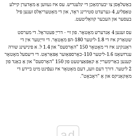
באַשלאָסן צו יבערמאַכן די ינלענדיש. עס איז געווען אַ מאָדערן קיילע
טאַפליע, 4-גערעדט סטירינג ראָד, און די מאַטעריאַלס זענען פיל
בעסער און העכער קוואַליטעט.
עס זענען 4 אַנדערש מאָטאָר. פון זיי - דרייַ פּעטראָל. די מערסט
שטאַרק איז די 1.8-ליטער 180-הפּ מאָטאָר. די ווייַטער אין די
ראַנגקינג איז די מאָטאָר 150 "האָרסעס" און 1.4 ל. א פינישינג שורה
ענדזשאַנז 1.6-ליטער 110-כאָרספּאַוער אַפּאַראַט. די דיעסעל מאָטאָר
קענען באַרימערייַ אַ קאַפּאַציטעט פון 150 "האָרסעס" און אַ באַנד פון
2 ליטער. דורך דעם וועג, דעם מאָטאָר איז געפֿינט מיט ביידע די
מאַקאַניקס און אַ "ראָבאָט".
ad