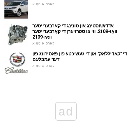
קאַרס אַוטאָ א
אַדדזשוסטינג און טונינג די קאַרבערייטער
וואַז-2109. ווי צו סטרויערן די קאַרבערייטער
וואַז-2109
קאַרס אַוטאָ א
די "קאַדיללאַק" און די געשיכטע פון פּאַסירונג פון
דער עמבלעם
קאַרס אַוטאָ א
ad