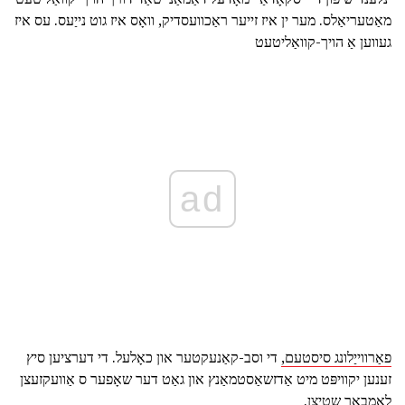
מאַטעריאַלס. מער ין איז זייער ראַכוועסדיק, וואָס איז גוט נייַעס. עס איז
געווען אַ הויך-קוואַליטעט
ad
פאַרווייַלונג סיסטעם,
די וסב-קאַנעקטער און כאָלעל. די דערציען סיץ
זענען יקוויפּט מיט אַדזשאַסטמאַנץ און גאַט דער שאָפער ס אַוועקזעצן
לאַמבאַר שטיצן.