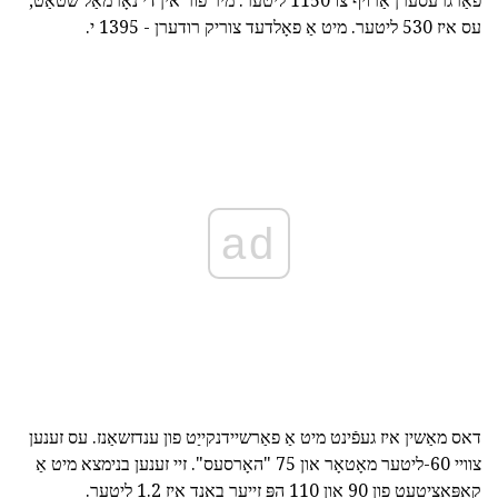
פאַרגרעסערן אַרויף צו 1150 ליטער. מיר פור אין די נאָרמאַל שטאַט,
עס איז 530 ליטער. מיט אַ פאָלדעד צוריק רודערן - 1395 י.
ad
דאס מאַשין איז געפֿינט מיט אַ פאַרשיידנקייַט פון ענדזשאַנז. עס זענען
צוויי 60-ליטער מאָטאָר און 75 "האָרסעס". זיי זענען בנימצא מיט אַ
קאַפּאַציטעט פון 90 און 110 הפּ זייער באַנד איז 1.2 ליטער.