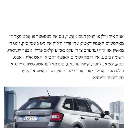
אויב איר ווילן צו קויפן דעם מאַשין, עס איז בעסטער צו אַפּט פֿאַר די
מאַקסימום קאָנפיגוראַטיאָן. די פּרייַז חילוק איז ניט באַטייַטיק, זינט די
מאַשין און אַזוי געהערט צו די עקאנאמיע קלאַס פּרייַז. אבער ייַזנוואַרג
רשימה ביטע. אין די מאַקסימום קאָנפיגוראַטיאָן האט אַלץ - אַבס,
עסק, יממאָביליזער, קייפל ערבאַגז, טערמאַל פּראַטעקטיוו גלייזינג און
פילע מער. אַפֿילו מאַכן-אַרויף שפּיגל אין דער כאַטע און אַ ייַז
סקרייפּער בנימצא.