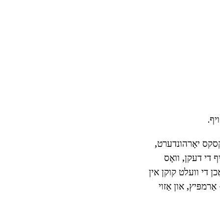
יף.
י קסקס יאָרהונדערט,
ויף די דעקן, וואָס
ן די וועלט קוקן אין
ַרמפּיץ, און אַזוי