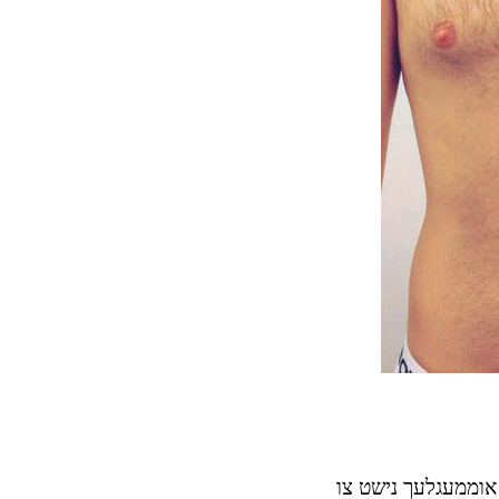
ז אוממעגלעך נישט צו