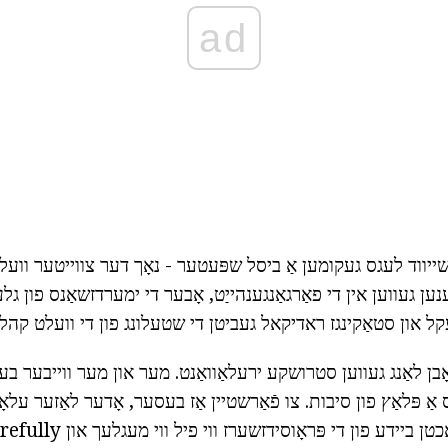
ad
 שייווד לעגס געקומען אַ ביסל שפּעטער - נאָך דער צווייטער ו
ען געווען אין די פאַרגאַנגענהייַט, אָבער די ימערדזשאַנס פון ג
עקל און סטאַקינגז ראדיקאל געביטן די שטעלונג פון די וועלט קהל 
ָבן לאַנג געווען סטרושקע ירעלאַוואַנט. מער און מער ווייבער בע
ס אַ פּלאַץ פון סיבות. צו פֿאַרשטיין אַז בעסער, אָדער לאַזער עלאָס
דע פון די פּראָוסידזשערז ווי פיל ווי מעגלעך און Carefully פֿון אַלע זייטן.