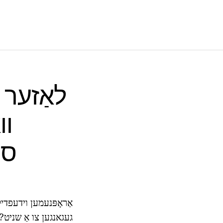
לאַזער ה
וו
סי
אַראָפּנעמען וידעפדיק 
געגאנגען צו אַ שניט? 