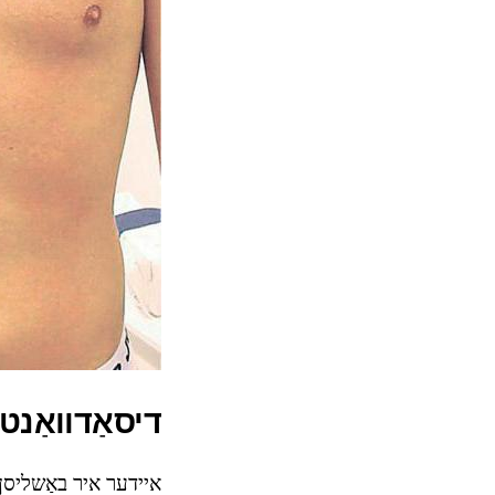
דיסאַדוואַנט
איידער איר באַשליסן 