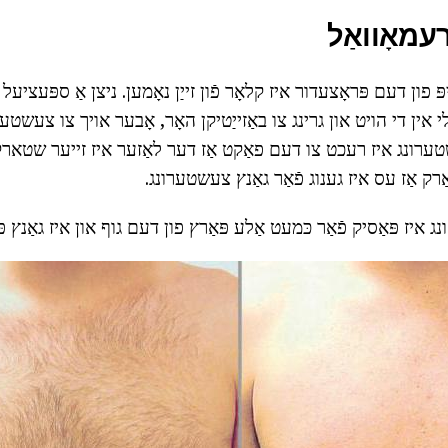
עמאָוואַל
יפּ פון דעם פּראָצעדור איז קלאָר פֿון זייַן נאָמען. ניצן אַ ספּעציע
י אין די הויט און גרינג צו באַזייַטיקן האָר, אָבער אויך צו צעשטע
טערונג איז רעכט צו דעם פאַקט אַז דער לאַזער איז זייער שטארק
רק אַז עס איז גענוג פֿאַר גאַנץ צעשטערונג.
ונג איז פּאַסיק פֿאַר כּמעט אַלע פּאַרץ פון דעם גוף און איז גאַנץ פ