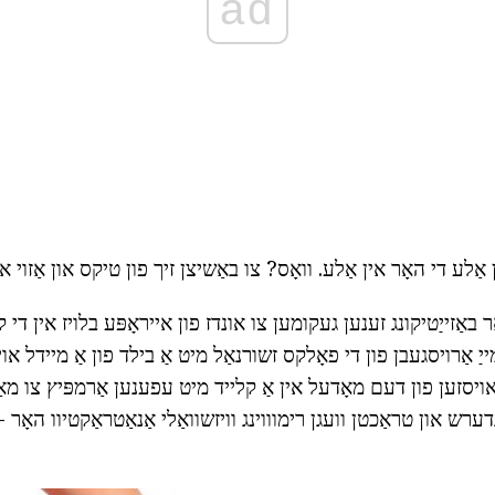
ad
ַלע די האָר אין אַלע. וואָס? צו באַשיצן זיך פון טיקס און אַזוי או
ר באַזייַטיקונג זענען געקומען צו אונדז פון אייראָפּע בלויז אין ד
 דער מייַ אַרויסגעבן פון די פאָלקס זשורנאַל מיט אַ בילד פון אַ מיידל א
יסזען פון דעם מאָדעל אין אַ קלייד מיט עפענען אַרמפּיץ צו מאַכ
ערש און טראַכטן וועגן רימוווינג וויזשוואַלי אַנאַטראַקטיוו האָר - א