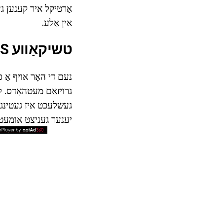
אין אַלע.
טשיקאַווע FACTS
נעם די האָר אויף אַ 
געשלעכט איז געטינג באַ
יענער געניצט אומעטום