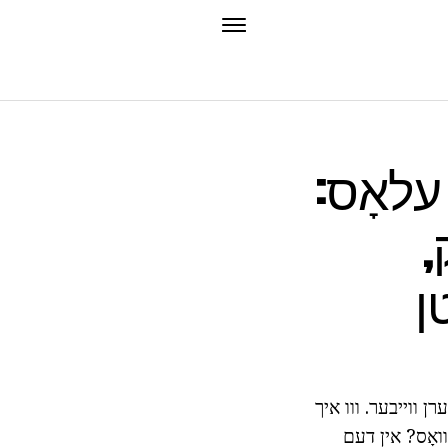
 עלאָס:
,
ן
רן ווייבער. ווו איך
וואָס? אין דעם