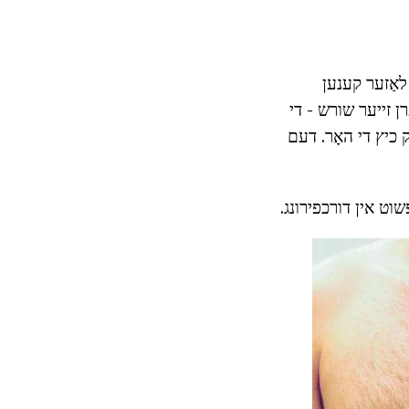
ל לאַזער קענען
רן זייער שורש - די
 כיץ די האָר. דעם
ּשוט אין דורכפירונג.