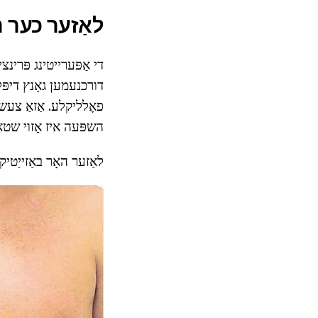
לאַזער כער ר
די אַפּערייטינג פּרינצ
דורכנעמען גאַנץ דיפּל
פאָלליקלע. אַזאַ צעש
השפּעה איז אַזוי שטאַ
לאַזער האָר באַזייַטיק