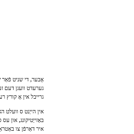
אָבער, די שניט פֿאַר
גערעדט וועגן דעם זענ
גרייבל אין אַ קורץ ר
אין הייַנט ס וועלט הא
באַזייַטיקונג, און עס 
איר דאַרפֿן צו באַטראַכטן ביי