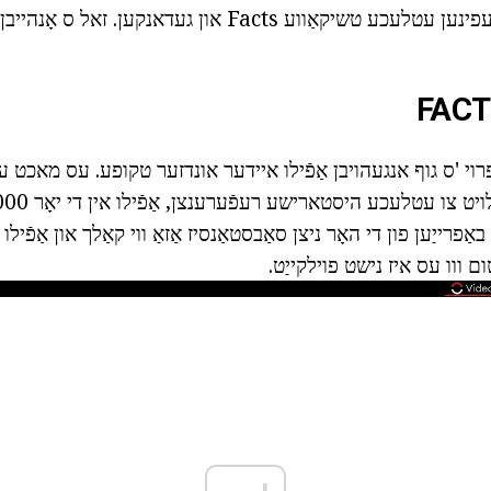
אַרטיקל איר קענען געפינען עטלעכע טשיקאַווע Facts און געדאנ
פרוי 'ס גוף אנגעהויבן אַפֿילו איידער אונדזער טקופע. עס מאכט ע
פרייַען פון די האָר ניצן סאַבסטאַנסיז אַזאַ ווי קאַלך און אַפֿילו
 ווו עס איז נישט פוילקייַט.