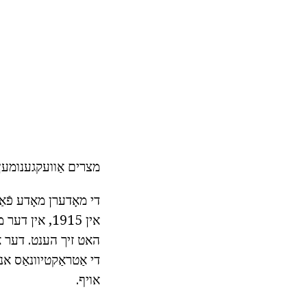
מצרים אַוועקגענומען א
די מאָדערן מאָדע פֿאַ
אין 1915, אין
האט זיך הענט. דער או
די אַטראַקטיוונאַס אנד
אויף.