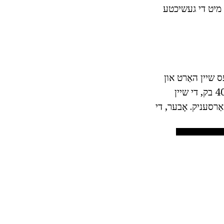
קען. זאל ס אָנהייבן מיט די געשיכטע
ס שיין האַרט און
גרויזאַם מעטהאָדס. לויט צו עטלעכע היסטארישע רעפֿערענצן, אַפֿילו אין די יאָר 4000 בק, די שיין
 אַרסעניק. אָבער, די