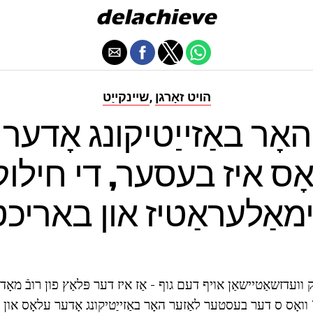
הויט זאָרגן
שיינקייַט
,
אָר באַזייַטיקונג אָדער
אָס איז בעסער, די חילוק
מאַלעראַטיז און באריכט
וועדזשאַטיישאַן אויף דעם גוף - אַז איז דער פּלאַץ פון רובֿ מאָדע
וואָס ס דער בעסטער לאַזער האָר באַזייַטיקונג אָדער עלאָס און 