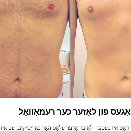
אַגעס פון לאַזער כער רעמאָוואַל
וואָס איז בעסער: לאַזער אָדער עלאָס האָר באַזייַטיקונג, עס אי