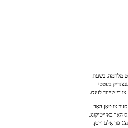
ועלט מלחמה. בשעת
לענצנדיק בעטטי
צו די שייווד לעגס.
סער צו טאָן האָר
 האָר באַזייַטיקונג,