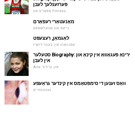
פּערזענלעך לעבן
ספּאָרט און Fitness
מאָנעטאַרי רעפאָרם
נייַעס און געזעלשאפט
לאַגמאַן, רעצעפּט
עסנוואַרג און בעוורידזשיז
סטעלער Biography: ירינאַ פּעגאָוואַ אין קינאָ און
אין לעבן
Arts און ובידור
וואָס זענען די סימפּטאָמס אין קינדער גראַעפע
געזונטהייַט