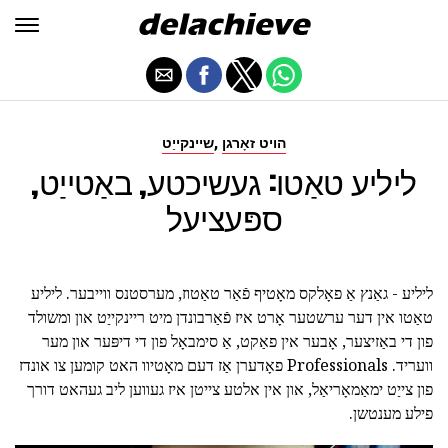
,
הויט זאָרגן
שיינקייַט
ליליע טאַטו: געשיכטע, באַטייַט,
ספּעציעל
ליליע - גאַנץ אַ פאָלקס מאָטיף פֿאַר טאַטוז, מערסטנס ווייבער. ליליע
טאַטו אין דער ערשטער אָרט איז פֿאַרבונדן מיט ריינקייַט און ומשולד
פון די באַזיצער, אָבער אין פאַקט, אַ סימבאָל פון די דיפּער און מער
וועריד. Professionals פאָדערן אַז דעם מאָטיוו האט קומען צו אונדז
פון צייַט ימאַמאָריאַל, און אין אלטע צייטן איז געווען ליב געהאט דורך
פילע מענטשן.