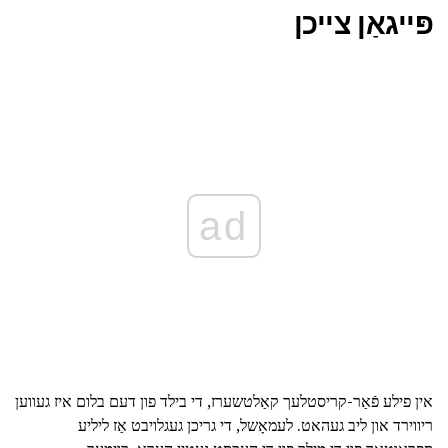
פּייגאַן צייכן
ad
אין פילע פֿאַר-קריסטלעך קאַלטשערז, די בילד פון דעם בלום איז געווען
ריווירד און ליב געהאט. לעמאָשל, די גריכן געגלויבט אַז ליליע