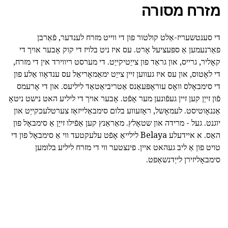
מזרח מסורה
די סענטשעריז-אַלט קולטור פון די ווייט מזרח לענדער, פֿאַרבן
פאַרנעמען אַ ספּעציעל אָרט. עס איז ניט בלויז די קוק אָבער אויך די
קאָליר, גרייס, און גראַד פון צייַטיקייַט. די מערסט ריווירד אין די מזרח,
די לאָטוס, און עס איז געווען זיין צייַט ימאַמאָריאַל עס ענדאָוו אַלע פון
די סימבאָלס וואָס עוראָפּעאַנס אַטריביאַטאַד ליליעס. און די אָרעמס
פֿון זייַן קען זיין געפֿונען מער אָפֿט. אָבער אויך די ליליע האט נישט ניטאָ
אַננאָוטיסט. לעמאָשל, ראָזעווע בלום סימבאַלייזאַז צערטלעכקייַט און
יוגנט. געל - מרידה און שטאָלץ. מאַראַנץ קען אַפֿילו זייַן אַ סימבאָל פון
האַס. א איידעלע Belaya לילייאַ אָפֿט עלעקטעד ווי אַ סימבאָל פון די
טויט פון אַ ליב געהאט איין. פינצטער ווי די מזרח ליליע בלומען
סימבאָליזירן לייַדנשאַפט.