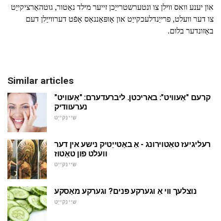
און יענע וואס ווילן צו ונטערשטרייַכן זייער מילד נאַטור, גוטהאַרציקייַט
צו דער וועלט, פרייַנדלעכקייַט און אָופּאַננאַס אָפֿט דערווייַלן דעם
באַזונדער בלום.
Similar articles
קרעם "אַעוויט": באריכטן. ליברעדערם: "אַעוויט"
נערעוודיק
שיינקייַט
רעליגיעז טאַטוירונג - אַ באַטייַטיק נישע אין דער
וועלט פון טאַטוז
שיינקייַט
נוצלעך ווי אַ וגערקע פּנים? וגערקע מאַסקע
שיינקייַט