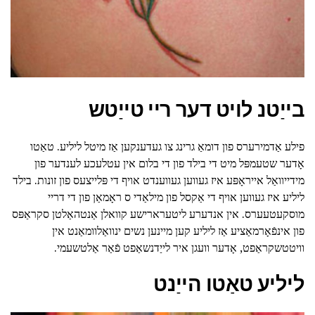
בייַטנ לויט דער ריי טייַטש
פילע אַדמירערס פון דומאַ גרינג צו געדענקען אַז מיטל ליליע. טאַטו
אָדער שטעמפּל מיט די בילד פון די בלום אין עטלעכע לענדער פון
מידייוואַל אייראָפּע איז געווען געווענדט אויף די פּלייצעס פון זונות. בילד
ליליע איז געווען אויף די אַקסל פון מילאַדי ס ראָמאַן פון די דריי
מוסקעטעערס. אין אנדערע ליטערארישע קוואלן אַנטהאַלטן סקראַפּס
פון אינפֿאָרמאַציע אַז ליליע קען מיינען נשים ינוואַלוומאַנט אין
וויטטשקראַפט, אָדער וועגן איר לייַדנשאַפט פֿאַר אַלטשעמי.
ליליע טאַטו הייַנט