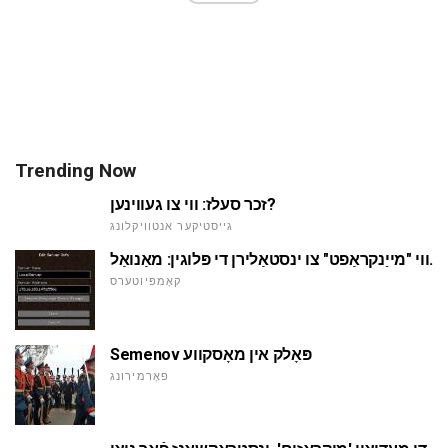
Trending Now
זכר סעלז: ווי צו געווינען?
גייסטיקער אנטוויקלונג
ווי "מייַנקראַפט" צו ינסטאַלירן די פּלוגין: מאַנואַל.
קאָמפּיוטערס
Semenov פּאָלק אין מאָסקווע
פאָרמירונג