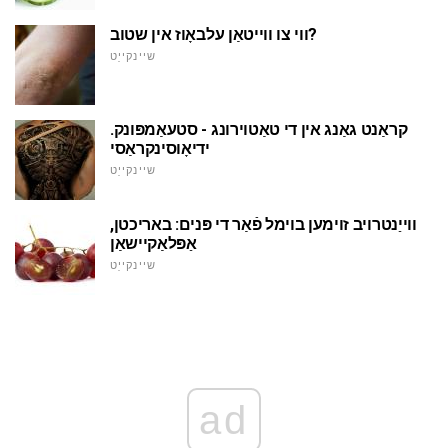
ווי צו ווייטאַן עלבאָוז אין שטוב?
שיינקייַט
קראַנט גאַנג אין די טאַטוירונג - סטעאַמפּונק.
ידיאָוסינקראַסי
שיינקייַט
ווייַנטרויב זוימען בוימל פֿאַר די פּנים: באריכטן,
אַפּלאַקיישאַן
שיינקייַט
ad