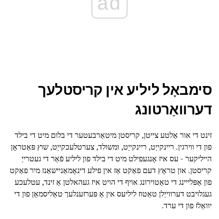
ad
סימבאָל ליליע אין קריסטלעך
דערוואַרטונג
זינט די אור אַלטע צייטן, קריסטן מיטאַרבעטער די בלום מיט די בילד
פון די ווירגין. ריינקייַט, ריינקייַט, ומשולד, צערטלעכקייַט, שוץ פּאַטראָן
הייליקער - עס איז אָנגעפילט מיט די בילד פון ליליע פֿאַר די געטרייַ
קריסטן. און טראָץ דעם פאַקט אַז אין פילע דינאָמאַניישאַנז מיר פאַקט
פון אַפּלייינג די טאַטוירונג אויף די הויט איז געהאלטן אַ זינד, עטלעכע
געגלויבט דערווייַלן טאַטוז ליליעס אין אַ פּערזענלעך טאַליסמאַן פון די
יוואַלז פון די ערד.