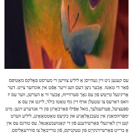
עס קענען ניט זיין געהייסן אַ ליליע צווישן די מערסט פאָלקס מאָטיפס
פֿאַר די טאַטו. אָבער ניצן דעם וועג זייער אָפֿט אין אונדזער צייַט. דער
אָריגינעל טייַטש פון עס נאָך סערווייווז, אָבער ווי אַ הערשן, ווער עס יז
וואס דאַרעס צו שטעלן אויף זיין גוף טאַטו בילד, לייגט אין עס אַ
ספּעציעל, פּערזענלעך, מאל אַפֿילו פאַרבאָרגן פון די אנדערע זינען. מיט
ימפּרווומאַנץ אין טעכנאָלאָגיע און בקיעס טאַטטאָאָינג, ליליע ווערט
קען זייַן לאַרגעלי פאַרשידענע פֿון די קאַנווענשאַנאַל. עס טורנס עס אין
אַ ברייט פאַרשיידנקייַט פון טעקניקס, פֿון טרייבאַל צו סוררעאַליסם.