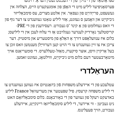
ספּראַוטאַד פון די מילך פון די העכסט געטין העראַ. רוימער
פּערסאָניפיעד ליליע מיט די האָפֿן פון אומגעקערט היים, הצלחה אין
געשעפט, פרייַהייַט פון געפאַר. אין אלטע מצרים, עס סימבאַלייזד
גיביקייַט און וואָמען ס געזונט, אַזוי ליליע טאַטו געווענדט צו דער גוף פון
די וואס געחלומט פון אַ קינד 'ס געבורט. רעסידענץ פון די PRE-
קריסטלעך נאָרדיק לענדער געגלויבט אַז די עלווז לעבן אין די ליליעס;
בלום איז ענוועלאַפּט דורך אַ האַלאָ פון מיסטעריע און מיסטיק. דער
צייכן איז צו זיין געווענדט צו די הויט קען דערווייַלן מענטשן וואס זוכן צו
בעל אַרקיין וויסן, אוצר סיקערז, מאַזל-טעללערס. די סומעריאַנס אויך
מיטאַרבעטער דעם בלום מיט גיביקייַט, וווילטאָג, געזונט זאמען.
העראַלדרי
עטלעכע פון די איידעלע משפּחות פֿון ביזאַנטיום איז געווען געווענדט צו
די ליליע משפּחה קרעסץ. פיל שפּעטער אין מעדיעוואַל France ליליע
באדעקט רעקל פון געווער פון די באָורבאָנס. בלום סימבאַליזאַם האט
ניט געביטן - ווי איידער, די ליליע סימבאַלייזאַז ריינקייַט, איידעלע
געבורט, הויך פעעלינגס.