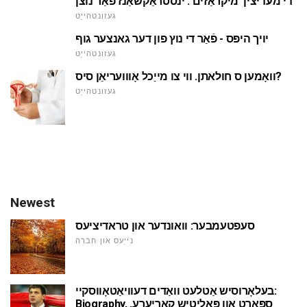
די מעדיצין 'מיקראַזים'. ינסטראַקשאַנז פֿאַר נוצן
געזונטהייַט
יויך היפּס - פֿאַר די נוץ פון דער גאנצער גוף
געזונטהייַט
וואָמען ס חולאתן. ווי צו מייַכל אָווועריאַן סיס?
געזונטהייַט
Newest
סעפטעמבער: וואונדער און טראדיציעס
נייַעס און חברה
בעלאָרוסיש אַטלעט וואַדים דעוויאַטאָווסקיי:
Biography, ספּאָרט און פּאָליטיש קאַריערע,