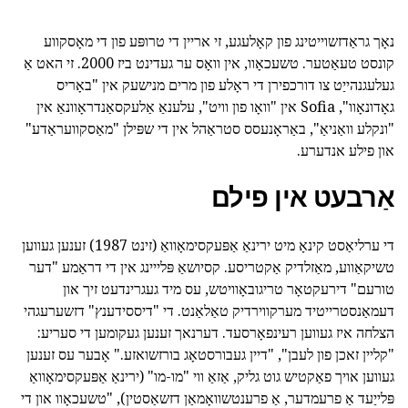
נאָך גראַדזשוייטינג פון קאָלעגע, זי אריין די טרופּע פון די מאָסקווע
קונסט טעאַטער. טשעכאָוו, אין וואָס ער געדינט ביז 2000. זי האט אַ
געלעגנהייַט צו דורכפירן די ראָלע פון מרים מנישעק אין "באָריס
גאָדונאָוו", Sofia אין "וואָו פון וויט", עלענאַ אַלעקסאַנדראָוונאַ אין
"ונקלע וואַניאַ", באַראָנעסס סטראַהל אין די שפּילן "מאַסקוועראַדע"
און פילע אנדערע.
אַרבעט אין פילם
די ערליאַסט קינאָ מיט ירינאַ אַפּעקסימאָוואַ (זינט 1987) זענען געווען
טשיקאַווע, מאַזלדיק אַקטריסע. קסיושאַ פּלייינג אין די דראַמע "דער
טורעם" דירעקטאָר טריגובאָוויטש, עס מיד געגרינדעט זיך און
דעמאַנסטרייטיד מערקווירדיק טאַלאַנט. די "דיססידענץ" דזשערעגהי
הצלחה איז געווען רעינפאָרסעד. דערנאך זענען געקומען די סעריע:
"קליין זאכן פון לעבן", "דיין געבורסטאָג בורזשואזע." אָבער עס זענען
געווען אויך פאַקטיש גוט גליק, אַזאַ ווי "מו-מו" (ירינאַ אַפּעקסימאָוואַ
פּלייַעד אַ פרעמדער, אַ פרענטשוואָמאַן דזשאַסטין), "טשעכאָוו און די