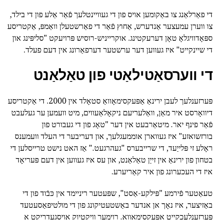
די פאַרלאַנג צו באַקומען אויס פון די געוויינטלעך פֿאַר אַלע פון די בילד,
צו ווערן עמעצער אַנדערש, אַחוץ פֿאַר די פאַרשטעלן וואַמפּ, אַקטריסע
ספּאָדוויגלאָ טאָן דערעקטינג. אוקרייניש-רוסיש פּרויעקט "סליפּינג און
די שיינקייט" איז געווען דער ערשטער דערפאַרונג אין דעם פעלד.
די ווערסאַטילאַטי פון טאַלאַנט
פּערזענלעך לעבן ירינאַ אַפּעקסימאָוואַ סטאָלד אין 2000. די אַקטריסע
דיוואָרסט איר מאַן, וואַלעריעם ניקאָלאַעווים, מיט וועמען ער געלעבט
פֿאַר פינף יאר. מיטאַרבעט אין דער "טאָג פון די געבורט פון
בורזשואזע" איז געווארן אוממעגלעך, און דעריבער די העלד וועמענס
ראָלע זי פּלייַעד, די שרייבערס "געהרגעט." אַז האט נישט טרייסלען די
בטחון פון ירינאַ אין זייַן טאַלאַנט, און עס איז געווען אין דעם פּעריאָד
איז די העכערונג פון איר קאַריערע.
טעאַטער פֿירמע "פּילקע-אַסט", שפּעטער ריניימד אין כּבֿוד פון די
באַזיצער, איז נאָך אן אנדער באַשטעטיקונג פון די מולטיפאַסעטעד
פּערזענלעכקייט אַפּעקסימאָוואַ. רוימער וויקטיוק אויסגעדריקט אַ