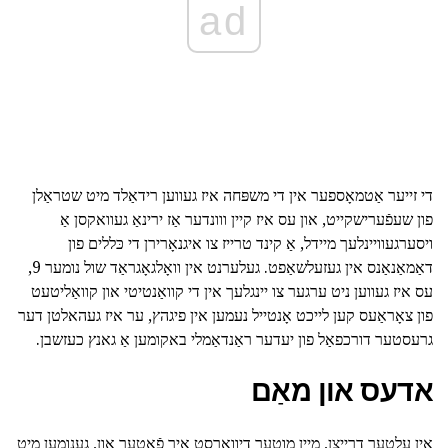
ad
די זייער אַטמאָספער אין די משפּחה איז געווען רידאַלד מיט שטראַלן
פון שעפֿערישקייט, און עס איז קיין ווונדער אַז ירינאַ געוואקסן אַ
ויסערגעוויינלעך מיידל, אַ קינד טרייז צו איגנאָרירן די כּללים פון
דאַמאַנאַנס אין געזעלשאַפט. געלערנט אין וואָלגאָגראַד שול נומער 9,
עס איז געווען ניט ערגער צו יינגלעך אין די קוואַנטיטי און קוואַליטעט
פון צאָראַעס קען לייכט אָנטייל נעמען אין פיגהץ, ער איז געהאלטן דער
גרעסטער דורכפאַל פון יעדער ראַנדאַמלי באקומען אַ גאנץ כעזשבן.
אדעס און מאַם
אין עלטער דרייַצן, מיין מוטער דיוואָרסט איר פֿאָטער און, גענומען מיט