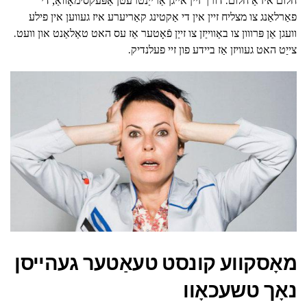
פאַרלאַנג צו מצליח זיין אין די אַקטינג קאַריערע איז געווען אין פילע
וועגן אַן פּרווון צו באַווייַזן צו זייַן פֿאָטער אַז עס האט טאַלאַנט און וועט.
צייַט האט געוויזן אַז ביידע פון זיי פעלנדיק.
מאָסקווע קונסט טעאַטער געהייסן
נאָך טשעכאָוו