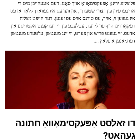
פּלוצלינג ירינאַ אַפּעקסימאָוואַ אויך סאַנג. דעם אנגעהויבן מיט די
אַריבערפירן פון "צוויי שטערן", און ווען עס איז געווארן קלאָר אַז עס
איז געווען זי, אויך, עס טורנס אויס עס זענען. דער הויפּט מצליח
רעקאָרדינג הויף פון לידער, עטלעכע פון זיי דערקענט אַקטריסע אין
אדעס. זיי געזונט פריש און פּערט, ווי יונג מענטשן, עלטערע מענטשן
דערמאָנען אַ פּלאַץ ....
דו זאלסט אַפּעקסימאָוואַ חתונה
געהאט?