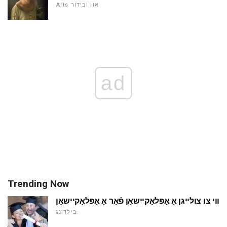
Arts און ובידור
ad
Trending Now
ווי צו צולייגן אַ אַפּלאַקיישאַן פֿאַר אַ אַפּלאַקיישאַן
בילדונג: