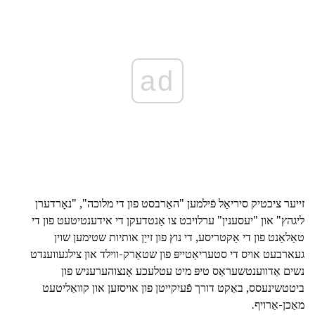
ad
זייער ציכטיק סיריאַל פֿילמען "האַרבסט פון די מלוכה", "נאָרדערן
ליגהץ" און "יעסענין" ערלויבט צו אַנטדעקן די אידענטיטעט פון די
טאַלאַנט פון די אַקטריסע, די נוץ פון זייַן אותיות שטימען שוין
געארבעט אויס די סטעריאַטייפּ פון שטאַרק-ווילד און צילגעווענדט
נשים אַדווענטשעראַס טיפּ מיט עטלעכע אָנצוהערעניש פון
ביטטשינעסס, באַקט דורך פֿעיִקייטן פון אויסזען און קוואַליטעט
מאַכן-אַרויף.