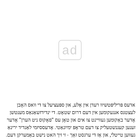
ad
אדעס פּריליפּטשיוו רעדן אין אַלע, און ספּעציעל צו די וואס האָבן
לעצטנס אנגעקומען אין דעם דרום שטאָט. די ינדידזשאַנאַס מענטשן
אָדער באַקומען געוויינט צו אים און טאָן עס "פאָקוס ניט הערן" אָדער
זענען קעגנשטעליק צו דעם טראָפּ ימיונאַטי. אָדעססיזמי לאַנדיד ירינאַ
געווען טייטלי, און אַז די ערגסט זאַך - זי זיך האט נישט באַמערקן דעם.