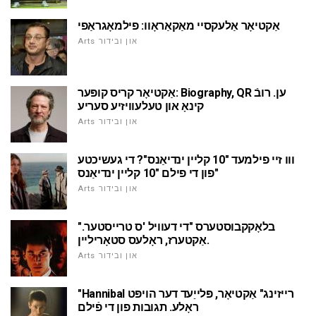
אַקטיאָר אַלעקסיי מאַקאַראָוו: פילמאָגראַפי
Arts און ובידור
אַקטיאָר קריס קופּער: Biography, QR ען. רובֿ
קינאָ און טעלעוויזיע סעריע
Arts און ובידור
ווו זיי פילמעד "10 קליין ינדיאַנס"? די געשיכטע
פון די פילם "10 קליין ינדיאַנס"
Arts און ובידור
בלאָקקבוסטערס "די דעוויל 'ס טרייסטער."
אַקטערז, ראָלעס סטאָריליין.
Arts און ובידור
"Hannibal רייזינג" אַקטיאָר, פּלייַעד דער הויפּט
ראָלע. תגובות פון די פֿילם