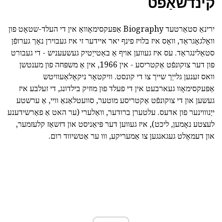
קינדשאַפט
ירינאַ סטאַרטעד Biography אַפּעקסימאָוואַ אין די העלד-שטאָט פון
וואָלגאָגראַד, וואָס איז בלויז פינף יאר איידער זי איז געבוירן נאָך גערופֿן
סטאַלינגראַד. עס איז געווען אויף אַ באַטייַטיק געשעעניש - די געבורט
פון דער צוקונפֿט אַקטריסע - אין 1966, אין אַ משפּחה פון מענטשן
וואס זענען גלייַך שייך צו די קונסט. וויקטאָר ניקאָלאַעוויטש
אַפּעקסימאָוו געארבעט אין די פעלד פון מוזיק בילדונג, די זעלבע איז
געשען און די צוקונפֿט אַקטריסע מוטער, סוועטלאַנאַ וויי, אַ ערשטע
ייַנוווינער פון אדעס. עלטערן ברודער, וואַלערי (ער האט אַ פאַרשידענע
לעצטע נאָמען, ליכט), איז געווען דער פּיאַניסט און דזשאַז קלעזמער,
און דעמאָלט געגאנגען צו אַמעריקע, ווו ער אַטשיווד רום.