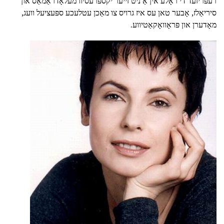
רעפּריזעד די ראָלע אין אַ ניט זייער יקספּרעסיוו מעלאָדראַמאַס און
סיריאַלז, אָבער טאן עס איז גרויס צו מאַכן עטלעכע ספּעציעל וועג,
מאָדערן און פּראָוואָקאַטיווע.