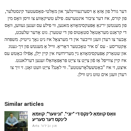
דער גורל פון אַזאַ אַ ויסערגעוויינלעך און מאַלטי-פאַסעטעד קינסטלער,
פון קורס, איז דער ציבור אינטערעס. פילע טשיקאַווע צו וויסן וואָס מין
פון מענטשן ירינאַ אַפּעקסימאָוואַ מאנען, ווי פילע עס זענען געווען, וואָס
די קראַנט מעראַטאַל סטאַטוס פון די שטערן. גוט אָדער שלעכט,
אָבער צו רעדן וועגן ווייבער אין די מערצאָל איז ניט נאָך נייטיק. משפּחה
אַקטריסע - עס 'ס איר טאָכטער דאַריאַ. ווייל אַ מענטש פון זיך-גענוג
און שטאַרק אַפּעקסימאָוואַ נייַ מערידזשיז אין קיין ייַלן, אַפֿילו כאָטש עס
איז קיין צווייפל אַז פֿון צייַט צו צייַט פּראַפּאָוזאַלז זענען דערלאנגט.
איצט, זי איז "באַטשעלאָרעטטע". ווי לאַנג? צייַט וועט זאָגן. זי זיך צו
רעדן וועגן אים טוט ניט ווילן.
Similar articles
וואָס קוזמאַ לינקס די "יוני". "וניווער": קוזמאַ
לינקס דער סעריע
Arts און ובידור