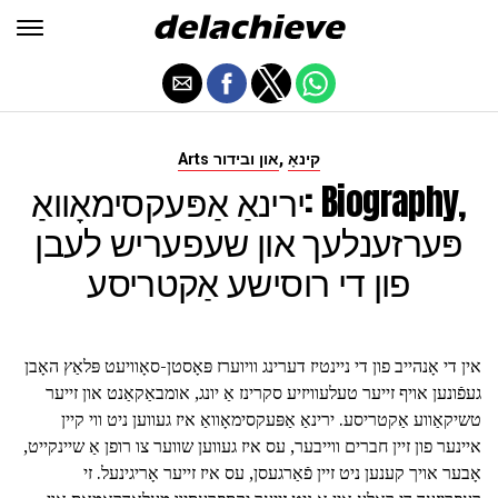
,
קינאָ
Arts און ובידור
ירינאַ אַפּעקסימאָוואַ: Biography,
פּערזענלעך און שעפעריש לעבן
פון די רוסישע אַקטריסע
אין די אָנהייב פון די ניינטיז דערינג וויוערז פּאָסטן-סאָוויעט פּלאַץ האָבן
געפֿונען אויף זייער טעלעוויזיע סקרינז אַ יונג, אומבאַקאַנט און זייער
טשיקאַווע אַקטריסע. ירינאַ אַפּעקסימאָוואַ איז געווען ניט ווי קיין
איינער פון זיין חברים ווייבער, עס איז געווען שווער צו רופן אַ שיינקייט,
אָבער אויך קענען ניט זיין פֿאַרגעסן, עס איז זייער אָריגינעל. זי