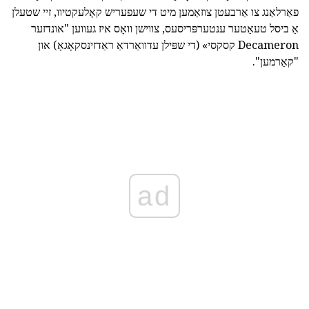
פאַרלאַנג צו אַרבעטן צוזאַמען מיט די שעפעריש קאָלעקטיוו, זיי שטעלן
אַ ביסל טעאַטער ענטערפּריסעס, צווישן וואָס איז געווען "אונדזער
Decameron קסקסי» (די שפּילן עדוואַרדאַ ראַדזינסקאָגאָ) און
"קאַרמען".
ad