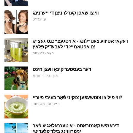
ווי צו שאַפֿן קערלז ניצן די ייערנינג
שיינקייַט
דעקאָראַטיווע צעטיילונג - אַ ויסגעצייכנט געצייַג
צו אַפּטאַמייז די לעבעדיק פּלאַץ
האָמעלינעסס
דער בעסטער קינאָ וועגן הינט
Arts און ובידור
ווי פיל צו צוטשעפּען צוקיני פֿאַר בעיבי פּיוריי?
היים און משפּחה
דינאַמיש קאַנטראַסט - אַ טעכנאָלאָגיע פֿאַר
ימפּרוווינג בילד קלעריטי