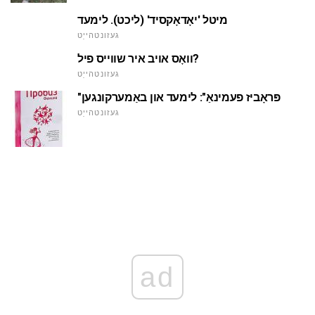
מיטל 'יאָדאָקסיד' (ליכט). לימעד
געזונטהייַט
וואָס אויב איר שווייס פיל?
געזונטהייַט
"פּראָביז פעמינאַ": לימעד און באַמערקונגען
געזונטהייַט
ad