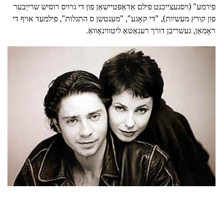
פירמע" (ויסגעצייכנט פילם אַדאַפּטיישאַן פון די גרויס רוסיש שרייַבער
פון קורץ מעשיות), "די קאַגע", "מענטשן ס התגלות", פילמעד אויף די
ראָמאַן, געשריבן דורך רענאַטאַ ליטווינאָוואַ.