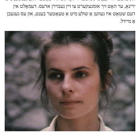
ירינאַ, ער האָט זיך אומגעקערט צו זיין געבוירן אדעס. דעמאָלט אין
דעם שטאָט איז געווען אַ שולע מיט אַ טעאַטער בענט, און עס געגעבן
אַ מיידל.