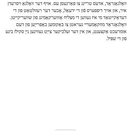
וואָלגאָגראַד, אדעס טריינג צו פאַרגעסן עס. אויף דער וואָלגאַ ויסרעדן
איר, און אויך דיפפערס פֿון די ידעאַל, אָבער דער רעזולטאַט פון די
דעדאַקייטאַד מי איז געווען די מצליח אָוווערקאַמינג פון שוועריקייטן.
וואָלגאָגראַד מוזקאָמעדיי געראטן צו באַקומען באַפרייַען פון דעם
אומרעכט אַקצענט, און אין דער זעלביקער צייַט געווינען נייַ סקילז בינע
פון די שפּיל.