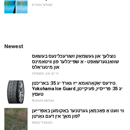
קאָמפּיוטערס
Newest
נוצלעך און געשמאַק זשורעכלינעס בעשאַס
שוואַנגערשאַפט - אַ שפּייַכלער פון וויטאַמינס
און מינעראַלס
היים און משפּחה
טירעס יאָקאָהאַמאַ ייַז גאַרד יג 35: באריכטן.
Yokohama Ice Guard יג 35: פּרייסיז, פֿעיִקייטן,
טעסץ
Automobiles
ווי וועט אַ פאַכמאַן גערטנער באַקומען באַפרייַען
פון מאָך אין דעם גאָרטן?
האָמעלינעסס