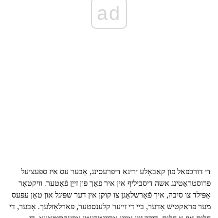
ad
די דורכפאַל פון קאַבאָלע ירינאַ דיפּרעסינג, אָבער עס איז ספּעציעל
פרוסטראַטינג אשה דיסביליף אין איר פאַך פון זייַן פֿאָטער. וויקטאָר
אַפּילד צו סיבה, איך פֿאָרשלאָגן צו קוקן אין דער שפּיגל און טאָן עפּעס
מער פּראַקטיש אָדער, בייַ די זייער קלענסטער, פאַרלאָזלעך. אָבער, די
חלום איז אַ חלום. דורך זיין אייגן אַרייַנטרעטן אַפּעקסימאָוואַ, די