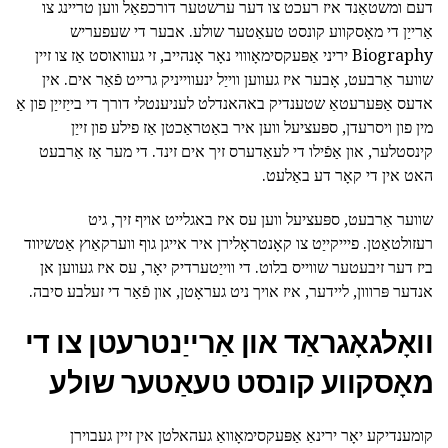
דעם ומשטאַנד איז רעכט צו דער ערשטער דורכפאַל ווען טריינג צו
אַרייַן די מאָסקווע קונסט טעאַטער שולע. אבער די שעפעריש
Biography יריני אַפּעקסימאָוווי נאָר אָנהייב, זי געוואוסט אַז צו זיין
שווער אַרבעט, אָבער איז געווען ווייַל ינעווייניק גרייט פֿאַר אים. אין
אדעס אַפּערעטאַ שטענדיק באהאנדלט לעניענטלי דורך די בייַזייַן פון אַ
מין פון ויסרעדן, ספּעציעל ווען איר באַטראַכטן אַז פילע פון זייַן
קינסטלער, און אַפֿילו די לעאַדערס זיך אים זינד. די מער אַז אַרבעט
האט אין די קאָר דע באַלעט.
שווער אַרבעט, ספּעציעל ווען עס איז באגלייט אויף זיך, גיט
רעזולטאַטן. פיייקייַט צו קאָנטראָלירן איר אייגן גוף ווערקאַוץ אַטשיווד
ביז דער זיבעטער שווייס בלוט. די ווייַטערדיק יאָר, עס איז געווען אן
אנדער פּרווון, ליידער, איז אויך ניט געראָטן, און פֿאַר די זעלבע סיבה.
וואָלגאָגראַד און אַרייַנטרעטן צו די
מאָסקווע קונסט טעאַטער שולע
קומענדיקע יאָר ירינאַ אַפּעקסימאָוואַ געהאלטן אין זיין געבוירן