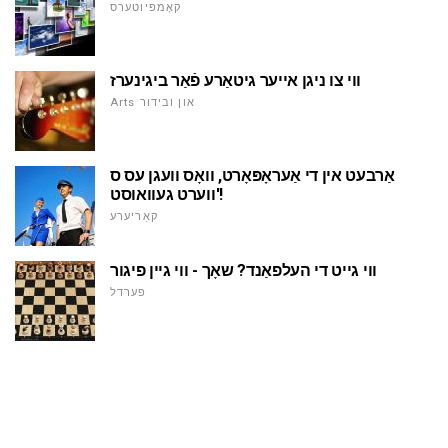
קאָמפּיוטערס
ווי צו ניגן אייער גיטאַרע פֿאַר ביגינערז
Arts און ובידור
אַרבעט אין די אַעראָפּאָרט, וואָס וועגן עס ס
'ווערט געוואוסט!
קאַריערע
ווי גייט די העלפאַנד? שאָך - ווי גיין פיגור
פערדל