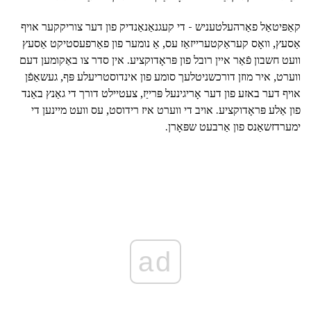
קאַפּיטאַל פאַרהעלטעניש - די קעגנאַנאַנדיק פון דער צוריקקער אויף
אַסעץ, וואָס קעראַקטערייזאַז עס, אַ נומער פון פאַרפעסטיקט אַסעץ
וועט חשבון פֿאַר איין רובל פון פּראָדוקציע. אין סדר צו באַקומען דעם
ווערט, איר מוזן דורכשניטלעך סומע פון אינדוסטריעלע פּף, געשאַפֿן
אויף דער באזע פון דער אָריגינעל פּרייַז, צעטיילט דורך די גאַנץ באַנד
פון אַלע פּראָדוקציע. אויב די ווערט איז רידוסט, עס וועט מיינען די
ימערדזשאַנס פון אַרבעט שפּאָרן.
ad