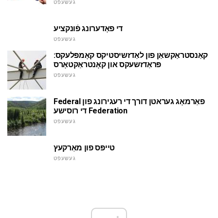
געשעפט
די פאָדערונג פֿונקציע
געשעפט
קאַנסטראַקשאַן פון לאַדזשיסטיקס קאָמפּלעקס:
פּראַדזשעקס און קאָנטראַקטאָרס
געשעפט
Federal פאַרמאָג געראטן דורך די רעגירונג פון
די רוסישע Federation
געשעפט
טייפּס פון מאַרקעץ
געשעפט