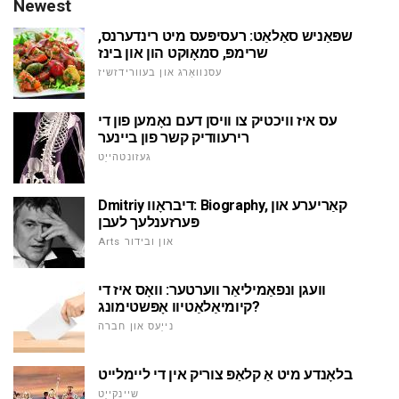
Newest
שפּאַניש סאַלאַט: רעסיפּעס מיט רינדערנס,
שרימפּ, סמאָוקט הון און בינז
עסנוואַרג און בעוורידזשיז
עס איז וויכטיק צו וויסן דעם נאָמען פון די
רירעוודיק קשר פון ביינער
געזונטהייַט
Dmitriy דיבראָוו: Biography, קאַריערע און
פּערזענלעך לעבן
Arts און ובידור
וועגן ונפאַמיליאַר ווערטער: וואָס איז די
קיומיאַלאַטיוו אָפּשטימונג?
נייַעס און חברה
בלאָנדע מיט אַ קלאַפּ צוריק אין די ליימלייט
שיינקייַט