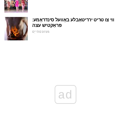
ווי צו טריט ירריטאַבלע באָוועל סינדראָמע:
פּראַקטיש עצה
געזונטהייַט
ad