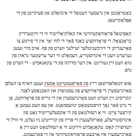
באַטראַכטן אין גרעסער דעטאַל די אינהאַלט און פֿעיִקייטן פון די
אַפּלאַקיישאַן.
קאַפּיטאַל פּראָודאַקטיוויטי איז קאַלקיאַלייטיד ווי די ווייַטערדיק
בראָכצאָל: די פּראָדוקציע באַנד פֿאַר די לוח יאָר אין די פירמע צו
פאַרענדיקן די דורכשניטלעך יערלעך ווערט פון פּף. אויב מיר זענען
גערעדט וועגן די אינדוסטריע, דעמאָלט ווי דער ערשטער גראדן פון
גוואַ וועט זיין געוויינט. אין דער מדרגה פון די עקאנאמיע - די ווערט פון
גדפּ.
אַזאַ יוטאַלאַזיישאַן רייץ
פון פאַרפעסטיקט אַסעץ
זענען דארף צו העלפן
פאַרגרעסערן די פּראָדוקציע פון עסנוואַרג און האַכנאָסע לאַנד.
ינקריסינג זייַן ווערט וועט פאַרגרעסערן אין די גרייס פון פּראָדוקטן, אָן
די נויט פֿאַר נאָך הויפּטשטאָט ינוועסמאַנט. און עס וועט נעמען אַ
קירצער צייַט. ווי אַ רעזולטאַט פון די אַקסעלערייטיד גאַנג פון
אינדוסטריעלע, פאַרקלענערן די פּרייַז פון קריייטינג ניו געלט, ווי ווויל ווי
רעדוצירן קאָס. עקאָנאָמיש ווירקונג ווי אַ רעזולטאַט וועט זיין אַ
פאַרגרעסערן אין אַרבעט פּראָודאַקטיוויטי אין די פאַרנעמונג.