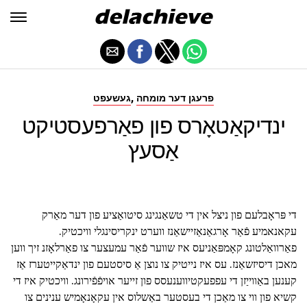
,
פרעגן דער מומחה
געשעפט
ינדיקאַטאָרס פון פאַרפעסטיקט
אַסעץ
די פּראָבלעם פון ניצל אין די טשאַנגינג סיטואַציע פון דער מאַרק
עקאנאמיע פֿאַר אָרגאַנאַזיישאַנז ווערט ינקריסינגלי וויכטיק.
פאַרוואַלטונג קאָמפּאַניעס איז שווער פֿאַר עמעצער צו פאַרלאָזנ זיך ווען
מאכן דיסיזשאַנז. עס איז נייטיק צו נוצן אַ סיסטעם פון ינדאַקייטערז אַז
קענען באַווייַזן די עפפעקטיווענעסס פון זייער אויפֿפֿירונג. וויכטיק איז די
קשיא פון ווי צו מאַכן די בעסטער באַשלוס אין עקאָנאָמיש ענינים צו