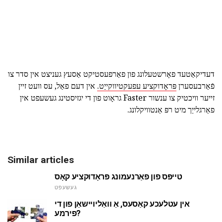
דעדיקאַטעד פאָרשטעלונג פון פאַרפעסטיקט אַסעץ געניצט אין סדר צו
פֿאַרבעסערן
פּראָדוקציע עפעקטיווקייַט.
אין דעם פאַל, עס וועט זיין
זייער וויכטיק צו ענשור Faster גראָוט פון די יגזיסטינג געשעפט אין
פאַרגלייַך מיט רפּ אַנטוויקלונג.
Similar articles
טייפּס פון פאַרנעמונג פּראָדוקציע קאָס
געשעפט
אין עטלעכע קאַסעס, אַ וואַליויישאַן פון די
פירמע?