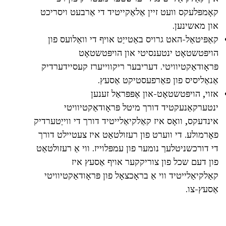
קאָמפּלעקס וועט זיין אַלאַקייטיד די אַרבעט ויסריכט
און מאשינען.
קאַפּיטאַל-האט גרויס באַטייַט אויף די וואַלועס פון
הויפּטשטאָט ינטענסיטי און הויפּטשטאָט
פּראָודאַקטיוויטי. דעריבער ריקווייערז קעסיידערדיק
אַנאַליסיס פון פאַרפעסטיקט אַסעץ.
אזוי, הויפּטשטאָט-און אָפּפּראַל זענען
ינטערקאַנעקטיד דורך מיטל פּראָודאַקטיוויטי
אינדעקס, וואָס איז קאַלקיאַלייטיד דורך די ווייַטערדיק
פאָרמולע. די ווערט פון רעזולטאַט איז צעטיילט דורך
די דורכשניטלעך נומער פון עמפּלוייז. ווי אַ רעזולטאַט
פון דעם שכל פון צוריקקער אויף אַסעץ איז
קאַלקיאַלייטיד ווי אַ בראָכצאָל פון פּראָודאַקטיוויטי
אַסעץ-צו.