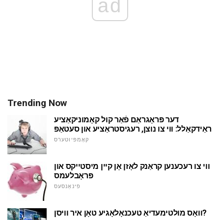
ad
Trending Now
דער פּראָגראַם פֿאַר קול קאָמוניקאַציע
ראַידקאַלל: ווי צו נוצן, רעגיסטראַציע און סעטאַפּ
קאָמפּיוטערס
ווי צו רעכענען קראַנק לאָזן אָן קיין מיסטייקס און
פּראָבלעמס
פינאַנסעס
וואָס מולטימעדיאַ טעכנאָלאָגיע טאָן איר וויסן?