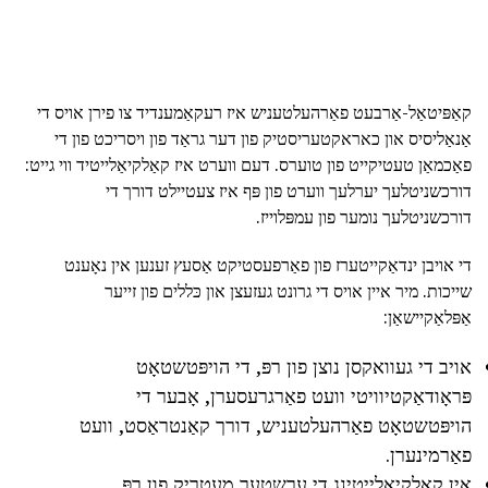
קאַפּיטאַל-אַרבעט פאַרהעלטעניש איז רעקאַמענדיד צו פירן אויס די
אַנאַליסיס און כאראקטעריסטיק פון דער גראַד פון ויסריכט פון די
פאַכמאַן טעטיקייט פון טוערס. דעם ווערט איז קאַלקיאַלייטיד ווי גייט:
דורכשניטלעך יערלעך ווערט פון פּף איז צעטיילט דורך די
דורכשניטלעך נומער פון עמפּלוייז.
די אויבן ינדאַקייטערז פון פאַרפעסטיקט אַסעץ זענען אין נאָענט
שייכות. מיר איין אויס די גרונט געזעצן און כּללים פון זייער
אַפּלאַקיישאַן:
אויב די געוואקסן נוצן פון רפּ, די הויפּטשטאָט
פּראָודאַקטיוויטי וועט פאַרגרעסערן, אָבער די
הויפּטשטאָט פאַרהעלטעניש, דורך קאַנטראַסט, וועט
פאַרמינערן.
אין קאַלקיאַלייטינג די ערשטער מעטריק פון רפּ