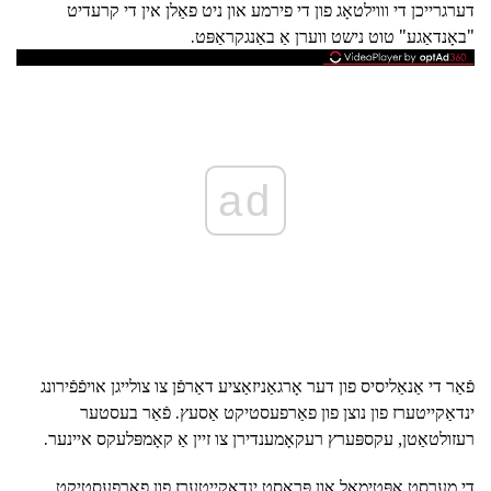
דערגרייכן די וווילטאָג פון די פירמע און ניט פאַלן אין די קרעדיט
"באָנדאַגע" טוט נישט ווערן אַ באַנגקראַפּט.
ad
פֿאַר די אַנאַליסיס פון דער אָרגאַניזאַציע דאַרפֿן צו צולייגן אויפֿפֿירונג
ינדאַקייטערז פון נוצן פון פאַרפעסטיקט אַסעץ. פֿאַר בעסטער
רעזולטאַטן, עקספּערץ רעקאָמענדירן צו זיין אַ קאָמפּלעקס איינער.
די מערסט אָפּטימאַל און פּראָסט ינדאַקייטערז פון פאַרפעסטיקט