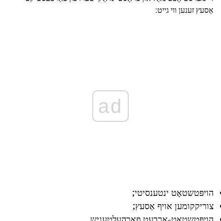
אַסעץ זענען ווי גייט:
ad
הויפּטשטאָט ינטענסיטי;
צוריקקומען אויף אַסעץ;
הויפּטשטאָט-אַרבעט פאַרהעלטעניש.