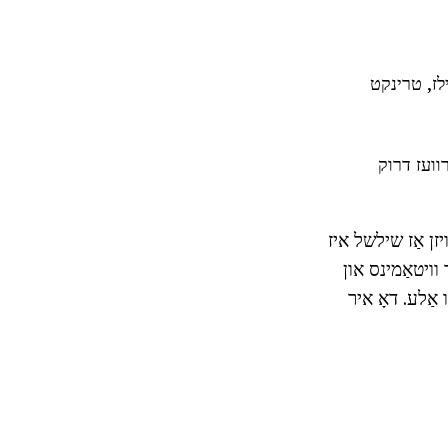
ילז, טרינקט
וועז דרוק
זן אַז שילשל איז
וויטאַמינס און
אַלע. דאָ איר