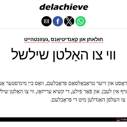
חולאתן און קאָנדיטיאָנס
געזונטהייַט
,
ווי צו האַלטן שילשל
ּראָסט און זייער טראַבאַלסאַם פּראָבלעם, וואָס בייַ מינדסטער 
ף אין לעבן. און פֿאַר פילע, די קשיא ערייזאַז, ווי צו האַלטן שי
צו העלפן האַנדלען מיט די פּראָבלעם.