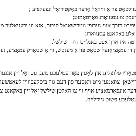
ולטאַט פון אַ וויראַל אָדער באַקטיריאַל ינפעקציע ;
עכט צו עסנוואַרג פאַרסאַמונג;
ירט דורך אַזוי-גערופֿן נוטרישאַנאַל סיבות, אַזאַ ווי ירעגיאַלער מ
 אַלע באַקאַנט עסנוואַרג;
ווטה איז אויך אָפֿט באגלייט דורך שילשל;
רן די עמאָציאָנעל שטאַט פון אַ מענטש, ווי אַ שטאַרק עמאָציע, נער
אַרץ פּלוצלינג און לאַסץ פֿאַר עטלעכע טעג. עס זאָל זיין אנגעווי
ישאַן. צוזאַמען מיט וואַסער פון דעם גוף ביסלעכווייַז לעאַטשעד 
ער אינפֿאָרמאַציע אויף ווי צו האַלטן שילשל זאָל זיין באקאנט צו 
עטלעכע פּשוט גיידליינז.