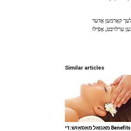
טלעך קאָרמען אָדער
ען ערלויבט, אַפֿילו
Similar articles
מאַנואַל מאַסאַזש: די Benefits און