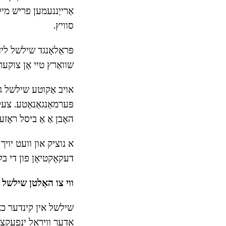
אַרייַננעמען פריש מילך
סוויץ.
פּראַלאָנגד שילשל ליד
שוואַרץ טיי אָן צוקער
פּערמאַנגאַנאַטע. צעלא
האָבן אַ אַ ביסל ראָזע
א נוציק און וועט יויך
דעקאָקטיאָן פון די בל
ווי צו האַלטן שילשל א
שילשל אין קינדער כאַפ
אָדער וויראַל ינפעקצ