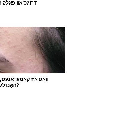
דרוגס און פאָלק ר
וואָס איז קאָמעדאָנעס, או
האַנדלען מיט זיי?