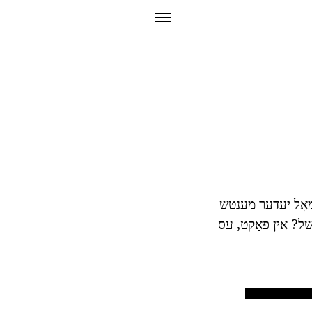
אַמאָל יעדער מענטש
לשל? אין פאַקט, עס