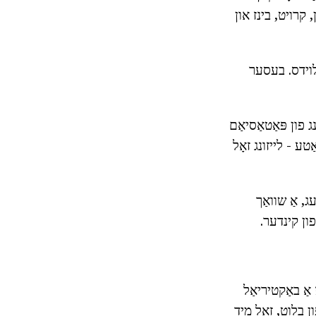
 קרויט, בינז און
פלוידס. בעסער
ען 100 ג פון די שוואַך לייזונג פון פּאַטאַסיאַם
טע - לייזונג זאָל
ג, אַ שוואַך
פון קינדער.
אַ באַקטיריאַל
 בלוט, זאָל מיד