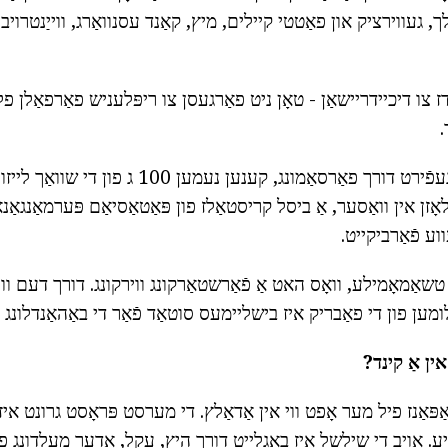
, געווירציק און פאַטטי קיילים, מיץ, קאַנד עסנוואַרג, ווייַנטרויבן,
ז צו דיכיידריישאַן - טאָן ניט פאַרגעסן צו ריפּלעניש פאַרפאַלן 
.
אויב אַקוטע שילשל געפֿירט דורך פאַרסאַמונג, קענען נעמ
ָזן אין וואַסער, אַ ביסל קריסטאַלז פון פּאַטאַסיאַם פּערמאַנגאַנאַ
ווע פֿאַרביקייט.
 טשאַמאָמילע, וואָס האט אַ פֿאַרשטאַרקונג ווירקונג. דורך דעם ווע
ומען פון די פאַבריק איז בישליימעס סוטאַד פֿאַר די באַהאַנדלונג 
ין אַ קינד?
ּאַנז פיל מער אָפט ווי אין אַדאַלץ. די מערסט פּראָסט גרונט איז 
יע. אויב די שילשל איז באגלייט דורך היץ, עקל, אָדער מעלדונג פון