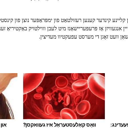
ן קליינע קינדער קענען רעזולטאַט פון ימפּראַפּער נוצן פון קינס
ין אנגעוויזן אַז פּרעפּעריישאַנז מיט לעבן וווילטויק באַקטיריאַ זענ
רישאַן וועט זאָגן די מערסט עפעקטיוו מעדיצין.
עדינג:
וואָס קאַלעסטעראַל איז געוואקסן?