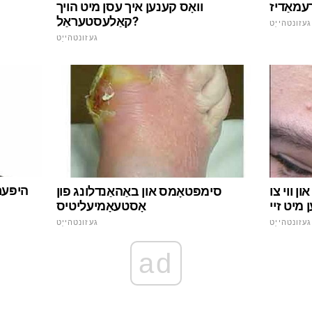
עמאַדיז
וואָס קענען איך עסן מיט הויך
קאַלעסטעראַל?
געזונטהייַט
געזונטהייַט
היפּער
ן ווי צו
סימפּטאָמס און באַהאַנדלונג פון
אָסטעאָמיעליטיס
געזונטהייַט
געזונטהייַט
ad