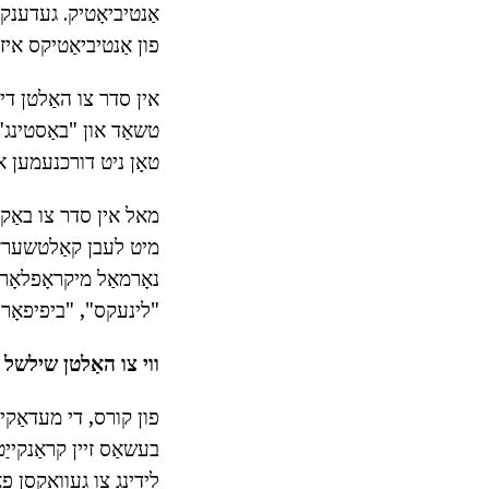
אַנטיביאָטיק. געדענקע
פון אַנטיביאַטיקס איז
אין סדר צו האַלטן די 
טשאַד און "באַסטינג" ו
טאָן ניט דורכנעמען א
מאל אין סדר צו באַקומ
מיט לעבן קאַלטשערז פ
נאָרמאַל מיקראָפלאָר
"לינעקס", "ביפיפאָר
ווי צו האַלטן שילשל 
פון קורס, די מעדאַקיי
בעשאַס זיין קראַנקייַ
לידינג צו געוואקסן פאָ