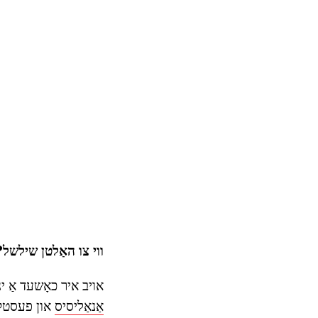
ווי צו האַלטן שילשל?
אויב איר כאָשעד אַ י
אַנאַליסיס
און פעסטקיי