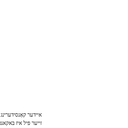
איידער קאַנסידערינג ו
זייער פיל איז באקאנט