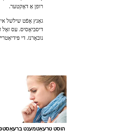
רופן אַ דאָקטער.
גאַנץ אָפֿט שילשל אי
דיסביאָסיס. עס זאָל זי
נובאָרנז. די פּידיאַט
הוסט טרעאַטמענט ברעאַסטפע