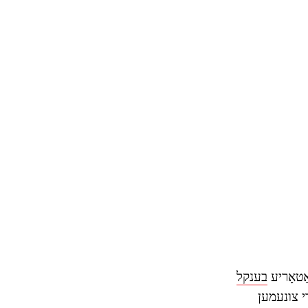
ַטאָריע
בענקל
די צונעמען