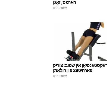
האַרמס, זאָגן
געזונטהייַט
עקסטענסיאָן אין שטוב: צוריק
פאַרהיטונג פון חולאתן
געזונטהייַט