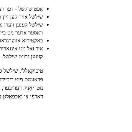
אָפֿט שילשל - דער רעז
שילשל אויך קען זיין ר
שילשל קענען ווערן געפֿ
וואַסער אָדער ניט בייַ
באַקטיריאַ אָווערגראָ
איר זאָל ניט איגנאָרי
קענען גרונט שילשל.
טיפּיקאַללי, שילשל סט
פראַוגהט מיט דיכיידרי
נוטריאַנץ. דעריבער, ד
דאַרפֿן צו נאָכפאָלגן 