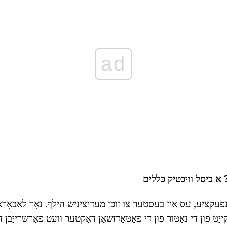
ad
א ביסל וויכטיק כּללים
נפעקציע, עס איז בעסטער צו זוכן מעדיציניש הילף. נאָך לאַבאָרא
ַט פון די נאַטור פון די פּאַטאַדזשאַן דאָקטער וועט פאָרשרייַבן 