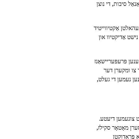
נאַל סיבות, די נוצן
געהאלטן אַקטיווייטיד
 נישט אַדיקטיוו און
ענען פּרעפּעריישאַנז
ך צו ומקערן דער
נען נעמען די געלט,
האט צונעמען דיעטע.
סערן מאָטאָר סקילז,
ַ פּראָדוקטן