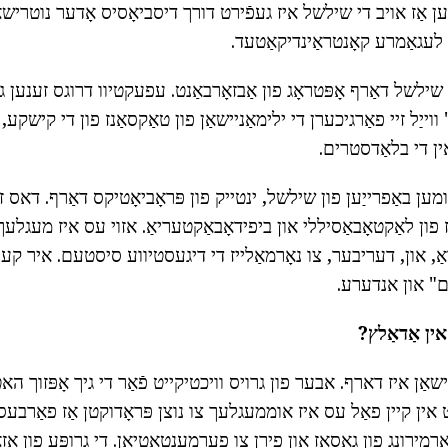
ן אַז אויב די שילשל איז געפֿירט דורך דיסביאָסיס אָדער נוטרישאַ
 לעגאַמרע קאָנטראַינדיקאַטעד.
שילשל דאַרף אָפּטראָג פון אַבזאָרבאַנט. עפעקטיוו דרוגס זענען 
וייַל זיי פאַרגיכערן די ילימאַניישאַן פון טאַקסאַנז פון די קישקע,
ין די בלאַדסטרים.
ען באַפרייַען פון שילשל, ינטייק פון פּראָביאָטיקס דאַרף. דאס ז
ון לאַקטאָבאַסיללי און ביפידאָבאַקטעריאַ. אזוי עס איז מעגלע
אַ, און, דעריבער, צו נאָרמאַלייז די דיגעסטיווע סיסטעם. איר קע
ם" און אנדערע.
אין אַדאַלץ?
שאַן איז דארף. אבער פון גרויס וויכטיקייט פֿאַר די גיך אָפּזוך 
ט אין קיין פאַל עס איז אוממעגלעך צו נוצן פּראָדוקטן אַז פאַרבע
רמירונג פון גאַסאַז און פירן צו פערמענטאַטיאָן. די גרופּע פון אַזא