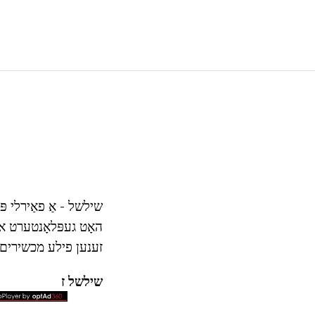
שילשל - אַ פאַירלי פ
האָט געפּלאָנטערט אוי
זענען פילע מכשירים 
שילשל ז