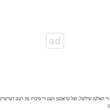
ad
וי האַלטן שילשל, זאָל טראַכטן וועגן די סיבות פון דעם דערשיינונג
: