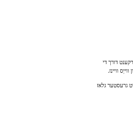
רקענט דורך די
ייַס וויינז.
ייט גרעסטער גלאז