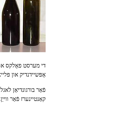
די מערסט פאָלקס און
אָפּשיידנדיק און פּלייצ
פֿאַר בורגונדיאַן לאג
קאַנטיינערז פֿאַר ווייַן.