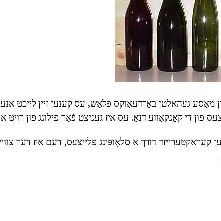
 מאַסע געהאלטן באָרדעאַוקס פלאַש, עס קענען זיין לייכט אנע
עס פון די קאָנקאַווע דנאָ. עס איז געניצט פֿאַר פילונג פון רויט און וו
לען קעראַקטערייזד דורך אַ סלאָופּינג פּלייצעס, דעם איז דער צוו