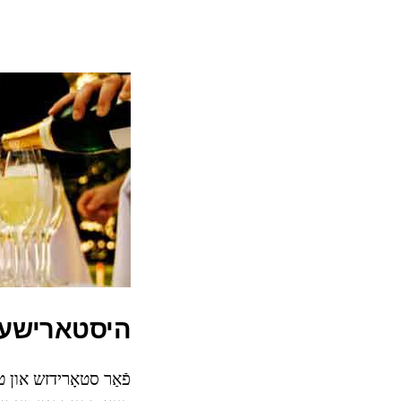
היסטארישע 
פֿאַר סטאָרידזש און טר