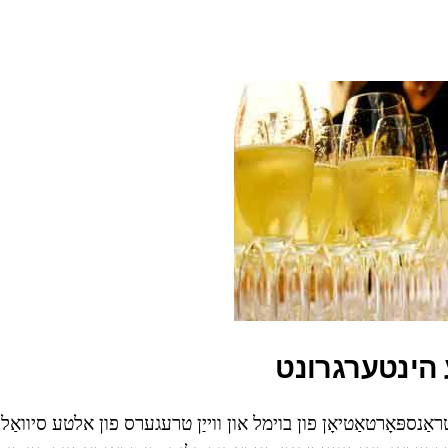
הינטערגרונט
אַנספּאָרטאַטיאָן פון בוימל און ווייַן טרעגערס פון אלטע סיוואַליז