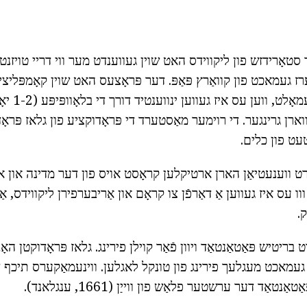
ערז געמאכט פון קוואַרץ פּאַפּ. דער פּראָצעס האט שוין קאָמפּליציר
און לאַנג. און
ארן גרינגער. די רוימער מאַסטערד די פּראָדוקציע פון גלאז פּראָדוק
טעט פון כלים.
אָרהונדערט ווענעטיאַן הארן ארטיקלען קראָסט אויס פון דער מדינה און 
 עס איז געווען אַ דאַרפֿן צו קראָם און אַריבערפירן ליקווידס, אַפ
.
רהונדערט בריטיש פּאַטאַנטאַד ויוון פֿאַר קוילן פירינג. גלאז פּראָדוקטן
וען געמאכט מעגלעך פירינג פון טונקל לאגלען. ווינעמאַקערס תיכף
ַנטאַד דער ערשטער פלאַש פון ווייַן (1661, ענגלאנד).