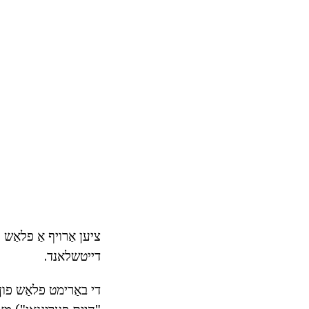
דייטשלאנד.
די באַרימט פלאַש פון ג