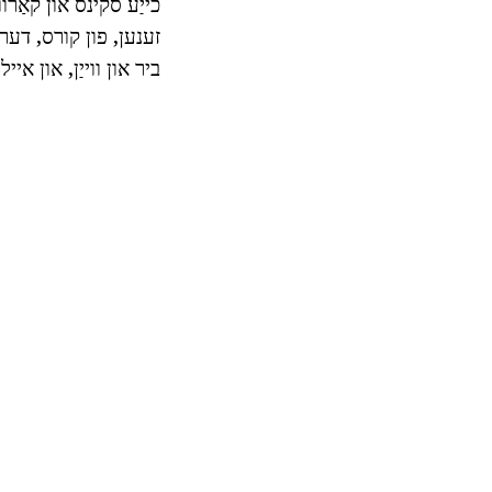
כייַע סקינס און קאַרוו
ביר און ווייַן, און אייל.