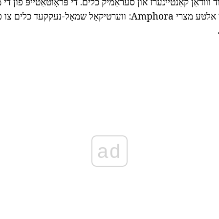
ד ווודאַן קאַנטיינערז און סעראַמיק כלים. די פּראָוטאַטייפּ פון די
זענען, פון קורס, דער אלטע מצרי Amphora: ווערטיקאַל שמאָל-נעקק
ad