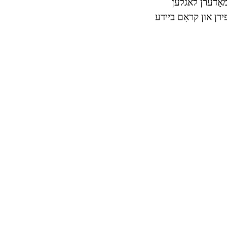
 מאָדערן לאגלען
עד כלים צו פירן און קראָם ביידע