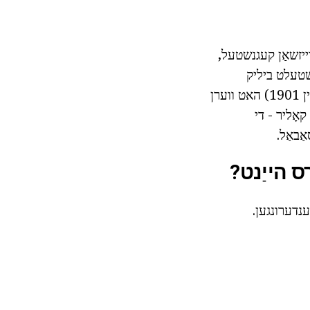
רייזשאַן קעגנשטעל,
עשטעלט ביליק
פּראָדוקציע פּראָצעס (מאַשין פֿאַר דער פּראָדוקציע פון גלאז איז געווען פּאַטאַנטאַד אין 1901) האט ווערן
קאָליר - די
ַבאַל.
ס הייַנט?