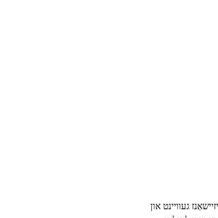
יישאַנז געוויינט און