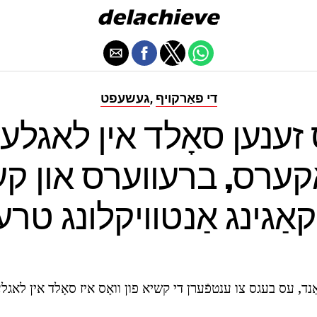
די פאַרקויף
געשעפט
,
 זענען סאָלד אין לאגלען
ַקערס, ברעווערס און ק
קאַגינג אַנטוויקלונג טר
, עס בעגס צו ענטפֿערן די קשיא פון וואָס איז סאָלד אין לאגלע