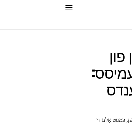
 פון
עמיסס:
ענדס
ן, כּמעט אַלע די