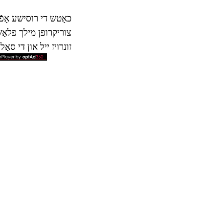
כאָטש די רוסישע אָפֿ
צוריקרופן מילך פלאַש,
זונרויז ייל און די סאַלו