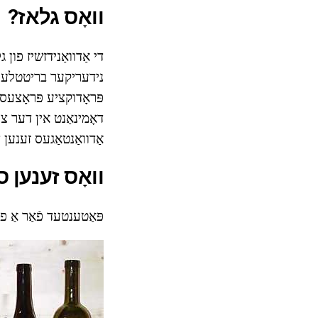
וואָס גלאז?
די אַדוואַנידזשיז פון
נידעריקער בריטטלענעס
דאָמינאַנט אין דער צעש
אַדוואַנטאַגעס זענען צ
וואָס זענען 
פּאַטענטעד פֿאַר אַ פלאַש פון ווייַן זינט די 17 י