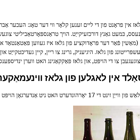
 גלאז אין פראָנט פון די ליים זענען קלאָר ווי דער טאָג: העכער אַב
ס, כּמעט גאַנץ דורכזעיקייַט. הויך טראַנספּאָרטאַביליטי צוג
פּרייטונג פון גלאז. היגיעניק, גרינג צו ריין, קיין געדיכטקייַט און 
וגעגעבן צו די הויפּט, און גלאז פּאַקקאַגינג האט ווערן ינדיספּענסא
סאָלד אין לאגלען פון גלאז ווינעמאַקער
אָרהונדערט האט ניט אַנדערגאָן הויפּט ענדערונגען.