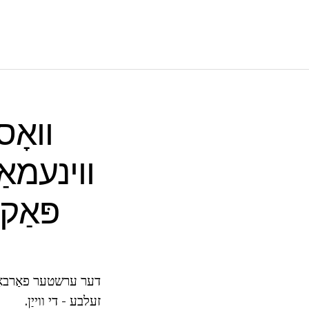
וואָס
ווינעמא
פּאַק
דער ערשטער פאַרבאַנד
זעלבע - די ווייַן.