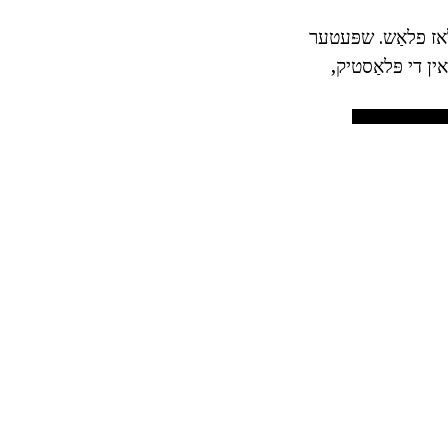
לאז פלאַש. שפּעטער
ין די פּלאַסטיק,