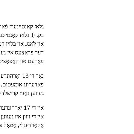
בק. י). גלאז קאַנטיינ
דער פּראָצעס איז געוו
פאָרעם און קאַפּאַצי
נאָך די 13 י
פאָדערונג אומעטום, ווו
געווען גאַנץ קרישלדיק
אין די 17 יאָ
אין די ויוון איז געו
אַקאָרדינגלי, אַמאָל פּאַטא