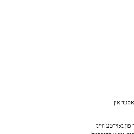
 רעלעאַסעד אין
ון גאַזירטע וויינז