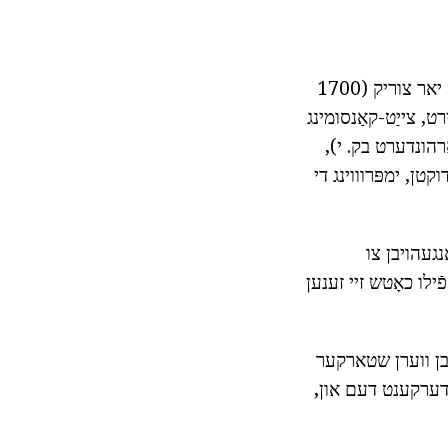
גלאז קאַנטיינערז פֿאַר סטאָרידזש פון ליקווידס האט שוין געווענדט מער ווי דריי טויזנט יאר צוריק (1700
ט, צייַט-קאַנסומינג
 בלויז דעמאָלט, ווען עס איז געווען ינווענטיד דורך די בלאָוופּיפּע (1-2 יאָרהונדערט בק. י),
טן, ימפּרוווינג די
אנגעהויבן צו
ֿילו כאָטש זיי זענען
 האָבן ווערן שטארקער
 דערקענט דעם און,