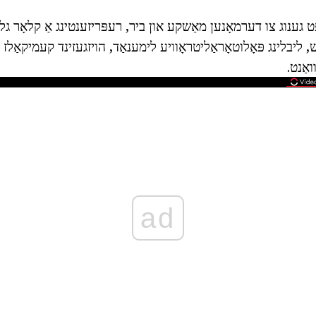
ט גענוג צו דערמאָנען מאַשקע און ביר, רעפּריזענטינג אַ קלאָר ג
 ליבלינג פּאָלוטאָראַליטראָוויע לימענאַד, הויזגעזינד קעמיקאַלז א
ואַנט.
ad