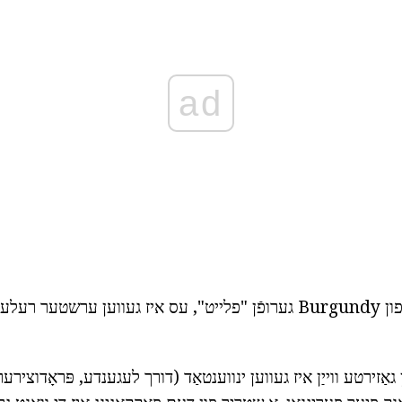
ad
ציען אַרויף אַ פלאַש פון Burgundy גערופֿן "פלייט", עס איז געווען ערשטער
אַזירטע ווייַן איז געווען ינווענטאַד (דורך לעגענדע, פּראָדוצירער פ