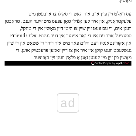
מאַשין.
עס וואָלט זיין פייַן אויב איר האט די סקילז צו אַרבעטן מיט
עלעקטראָניק, און איר קען אַפֿילו טאָן עפּעס מיט זייער הענט. טראַכטן
וועגן אים, ווי עס וועט זיין שיין צו היטן דיין מאַשין אין די טונקל,
ספּעציעל אויב עס איז די נאָר איינער אין דער געגנט. אַלע Friends
און אַקוויינטאַנסיז וועט חלום פאָר מיט איר דורך די שטאָט און די שיין
געשלעכט וועט קוקן אין איר און צו דיין זאמען פּרעכטיק אויגן. די
מאַשין פון זייַן מין קענען זאָגן אַ פּלאַץ וועגן זייַן באַזיצער.
ad