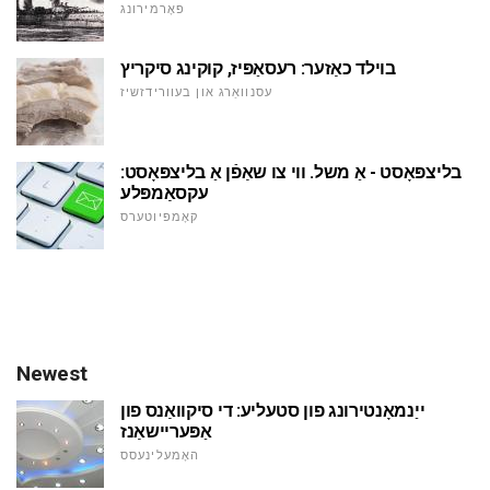
פאָרמירונג
בוילד כאַזער: רעסאַפּיז, קוקינג סיקריץ
עסנוואַרג און בעוורידזשיז
בליצפּאָסט - אַ משל. ווי צו שאַפֿן אַ בליצפּאָסט:
עקסאַמפּלע
קאָמפּיוטערס
Newest
ייַנמאָנטירונג פון סטעליע: די סיקוואַנס פון
אַפּעריישאַנז
האָמעלינעסס