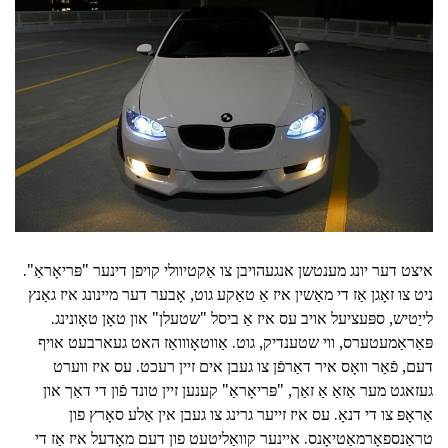
איצט דער יונג מענטשן אנגעהויבן צו אַקטיוולי קויפן דינער "פּריאָראַ".
ניט צו זאָגן אַז די מאַשין איז אַ טאַקע גוט, אָבער דער מיינונג איז גאַנץ
לייַטיש, ספּעציעל אויב עס איז אַ ביסל "שטעלן" און טאָן טאָונינג.
פּאַראַמעטערס, ווי שטענדיק, גוט. אַווטאָווואַז האט געארבעט אויף
דעם, פֿאַר וואָס איר דאַרפֿן צו געבן אים זיין רעכט. עס איז ווערט
געזאגט מער אַזאַ אַ זאַך, "פּריאָראַ" קענען זיין טונד פֿון די דאַך און
אַראָפּ צו די דנאָ. עס איז זייער גרינג צו געבן אין אַלע סאָרץ פון
טראַנספאָרמאַטיאָנס. איינער קוואַליטעט פון דעם מאָדעל איז אַז די