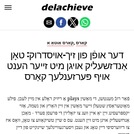
,
קאַרס
קאַרס אַוטאָ א
דער אופֿן פון זיך-אויסדרוק: טאָן
אַנדזשעליק אויגן מיט זייער הענט
אויף פּערזענלעך קאַרס
פֿאַר רובֿ מענטשן, די מאַשין plays אַ ריזיק ראָלע אין מיין לעבן. פילע
מאָוטעראַסץ שטעלן זייער מאַשין אין זיין האַרץ און נשמה, אַזוי
יקספּרעסינג זייַן יאַ איין וועג צו יזאָלירן די פּרעסן פערד - מאַכן
אַנדזשעליק אויגן מיט זייַן הענט. עס ס שיין טשיקאַווע צו טאָן, וואָס איז
צו דיווערסיפי דיין טאָג און געבן ויסערגעוויינלעך שיינקייט פון דיין