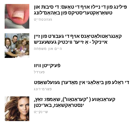
פּילינג פון די ניילז אויף די טאָעס: די סיבות און
טשאַראַקטעריסטיקס פון באַהאַנדלונג
געזונטהייַט
קאָנגראַטולאַטיאָנס אויף די געבורט פון זיין
אייניקל - אַ זייער וויכטיק געשעעניש
היים און משפּחה
פֿעיִקייטן וויוו
פערדל
די ראָלע פון ביאָלאָגי אין מאָדערן געזעלשאַפט
פאָרמירונג
קעראַנאָווע ( "קעראַנאָוו"), שאַמפּו: זאַץ,
ינסטראַקשאַנז, באריכטן
שיינקייַט