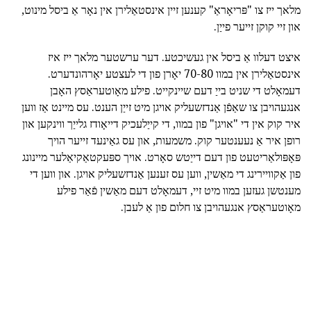
מלאך ייז צו "פּריאָראַ" קענען זיין אינסטאַלירן אין נאָר אַ ביסל מינוט,
און זיי קוקן זייער פייַן.
איצט דעלוו אַ ביסל אין געשיכטע. דער ערשטער מלאך ייז איז
אינסטאַלירן אין במוו 70-80 יאָרן פון די לעצטע יאָרהונדערט.
דעמאָלט די שניט בייַ דעם שיינקייט. פילע מאָוטעראַסץ האָבן
אנגעהויבן צו שאַפֿן אַנדזשעליק אויגן מיט זייַן הענט. עס מיינט אַז ווען
איר קוק אין די "אויגן" פון במוו, די קייַלעכיק דייאָודז גלייַך ווינקען און
רופן איר אַ נעענטער קוק. משמעות, און עס גאַינעד זייער הויך
פּאָפּולאַריטעט פון דעם דייַטש סאָרט. אויך ספּעקטאַקיאַלער מיינונג
פון אַקוויירינג די מאַשין, ווען עס זענען אַנדזשעליק אויגן. און ווען די
מענטשן געזען במוו מיט זיי, דעמאָלט דעם מאַשין פֿאַר פילע
מאָוטעראַסץ אנגעהויבן צו חלום פון אַ לעבן.