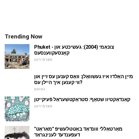
Trending Now
Phuket - צונאַמי (2004): געשיכטע און
קאָנסעקווענסעס
פאָרמירונג
מייַן האַלדז איז געשוואָלן: וואָס קענען עס זיין און
ווי קענען איך היילן עס?
געזונט
קאַנדאַקטיוו שטאָף: סטראַקטשעראַל פֿעיִקייטן
פאָרמירונג
מאָרטאַללי ווונדאַד באַטטלעשיפּ "מאַראַט"
דעפענדעד לענינגראַד