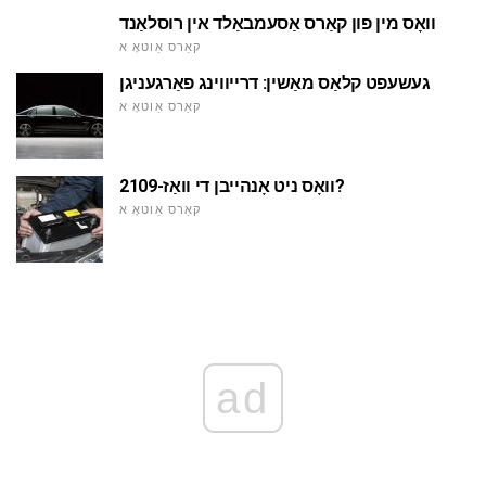
וואָס מין פון קאַרס אַסעמבאַלד אין רוסלאַנד
קאַרס אַוטאָ א
געשעפט קלאַס מאַשין: דרייווינג פאַרגעניגן
קאַרס אַוטאָ א
וואָס ניט אָנהייבן די וואַז-2109?
קאַרס אַוטאָ א
ad