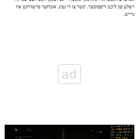
ראָלע פון ליכט דיפפוסער. קשר צו די נעץ. אונדזער פּראָדוקט איז
גרייט.
ad