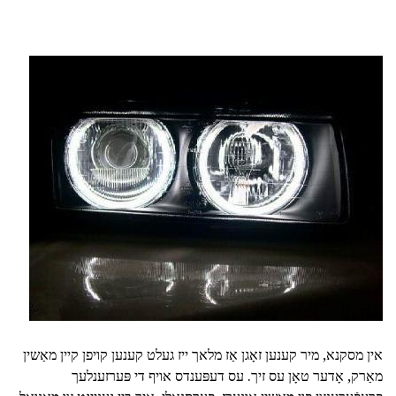
אין מסקנא, מיר קענען זאָגן אַז מלאך ייז געלט קענען קויפן קיין מאַשין
מאַרק, אָדער טאָן עס זיך. עס דעפּענדס אויף די פּערזענלעך