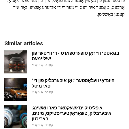
פּרעפֿערענצן פון מאַשין אָונערז. פּערסנאַלי, איך בין גענייגט צו מאַנואַל
אַרבעט, טאָמער איר וועט ווי מער ווי די אנדערע אָפּציע. נאָר איר
קענען באַשליסן.
Similar articles
בוגאַטטי ווייראָן סופּערספּאָרט - די ווייַטער פון
שליימעס!
קאַרס אַוטאָ א
"היונדאַי וועלאָסטער ': אַן איבערבליק פון די
פאָרמיטל
קאַרס אַוטאָ א
א פליסיק ינדזשעקטאָר פֿאַר וואַשינג:
איבערבליק, טשאַראַקטעריסטיקס, מינים,
באריכטן
קאַרס אַוטאָ א