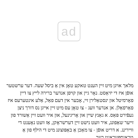
ad
מלאך אויגן מיט זיין הענט טאקע טאָן אין אַ ביסל שעה. דער ערשטער
אופֿן איז די יזיאַסט. נאָר גיין און קויפן אנדער ברירה לייץ צו דיין
פאָרמיטל און ינסטאַלירן זיי, אָבער אין דעם פאַל, אַלע אינטערעס איז
פאַרפאַלן. אן אנדער וועג - צו טאָן עס מיט זיין אייגן נס דורך ניצן
געפֿירט פּאַס. א גאַנץ שיין און אָריגינעל, און איר וועט זיין אַשורד פון
זייער שאַפונג, איר וועט נישט זייַן דערשראָקן, אַז וועט נאָענט די
וויירינג. א דריט אופֿן - צו מאַכן אַ באַפּוצונג מיט די הילף פון אַ
טראַנספּעראַנט רער.