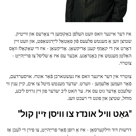
איז דער איינער וואס וועט העלפן באַקומען די צאָרעס און ווייטיק.
שטיצן ווען אַ מענטש פלעעס פֿון פאַטאַל לייַדנשאַפט, און וועט זיין
דאָרט אין די קאַמף קעגן אַדיקשאַן. אַדיקשאַן - איז די שאַקאַלז וואָס
האַלטן מענטש אין באָנדאַגע. אבער עס איז אַ שליסל צו פרייַהייַט -
צוטרוי.
צוטרוי אין דער איינער וואס איז געשטארבן פֿאַר אונדז. אויסערדעם,
פֿאַר וועמען אַלעמען - ווערט. יעדער מענטש מיטל צו אים, קיין ענין ווי
שלעכט אָדער גוט עס איז. ער האט ליב יעדער פון זיין גרויס ליבע,
מוחל, שטיצן און פונט די רעכט וועג.
"גאָט וויל אונדז צו וויסן זיין קול"
דרשות דוד ווילקערסאָן - איז אַ רופן פֿאַר פרייַהייַט, צו פירן די לעבן אַז