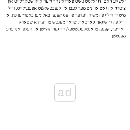
יאָשקע האט. דו זאלסט נישט פאַרלאָזנ זיך זייער אייגן שטאַרקייַט און
צוטרוי אין גאָט און ניט מער לעבן אין קנעכטשאַפֿט אָפענגיקייַט, ווייַל
מיט די הילף פון משיח, יעדער פון עס קענען באַקומען באַפרייַען פון. און
ווייַל פון די שוואַך-כאַרטאַד, שוואַך מענטש צו ווערן אַ שטאַרק
וואָריער, קענען צו אַנטקעגנשטעלנ זיך געוווינהייטן און העלפן אנדערע
מענטשן.
ad