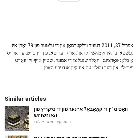
אפריל 27, 2011 דעוויד ווילקערסאָן אין די עלטער פון 79 יאָרן איז
געשטארבן אין אַ מאַשין קראַך. אויף דער טאָג פון זיין טויט, ער ארויס
אַ בלאָג פּאָזיציע: "האָלד שנעל צו די אמונה. שטיין אויף זיין וואָרט
פירמלי. אין דער וועלט עס איז קיין אנדערע האָפֿן. "
Similar articles
וואָס ס 'ין די קאַאַבאַ? איינער פון די סיקריץ פון
האַדזשדזש
גייסטיקער אנטוויקלונג