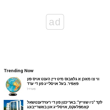
ad
Trending Now
ווי צו מאַכן אַ גלאָבוס מיט זיין הענט אויס פון
פּאַפּיר. בעל אויסלייג פון די ערד
פערדל
לקד "ניו שווייץ": באריכטן פון די רעזידענטשאַל
קאָמפּלעקס, אויסלייג און באַשרייַבונג