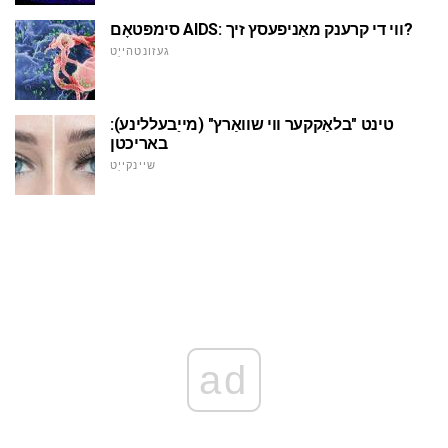
סימפּטאָם AIDS: ווי די קרענק מאַניפעסץ זיך?
געזונטהייַט
טינט "בלאַקקער ווי שוואַרץ" (מייַבעללינע):
באריכטן
שיינקייַט
ad