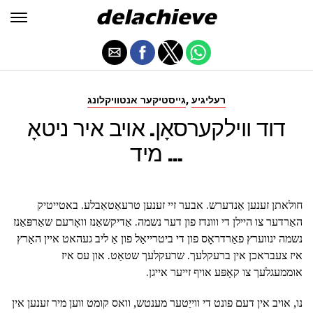
,
רעליגיע
גייסטיקער אנטוויקלונג
דוד ווילקערסאָן. אויב איר ניטאָ
מיד ...
חולאתן זענען אַנדערש. אבער זיי זענען טרעאַטאַבלע. באטייטיק
האַרדער צו היילן די ווונדז פון דער נשמה. אַדיקשאַנז וואָרעם שאַרפּאַנז
נשמה ינווערץ פאַרדראָס פון די ביטרייאַל פון אַ ליב געהאט איין האַרץ
איז צעבראכן אין ברעקלעך. שרעקלעך שטאַט. און עס איז
אוממעגלעך צו קאָפּע אויף זייער אייגן.
נו, אויב אין דעם פונט די ווייַטער מענטש, וואס קומט ווען מיר זענען אין