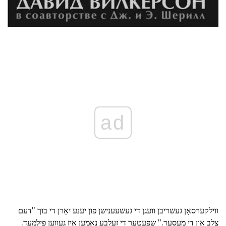
ad
ווילקערסאָן געשריבן וועגן די געשעענישן פון יענע יאָרן די בוך "דעם
צלב און די מעסער." שפּעטער די זעלבע נאָמען איז געווען פילמעד.