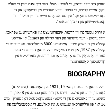
געוויזן דוד ווילקערסאָן, די לעצטע מאל. דער בוך זאגט וועגן די וועלט
עקאָנאָמיש קריזיס, די הויפּט ערדציטערניש אין דזשאַפּאַן און די
פאַרייניקטע שטאַטן. "איך געהאט אַ טרומייט צו דיין מויל!" - די
קאַנטיניויישאַן פון די בוך "זעאונג".
א גרויס נומער פון זייַן דרשות איבערגעזעצט אין פאַרשידענע שפּראַכן.
ווילקערסאָן - דער גרינדער פון דער קהילה פון Times קוואדראט
קהילה אין ניו יארק סיטי, נאַמבערינג 8000 מיטגלידער. געגרינדעט די
קהילה אין 1987, און זינט דעמאָלט ווילקערסאָן געדינט די האר
געטריי, אַ פּלאַץ פון טראַוואַלינג אַרום די וועלט, באטייליקט אין
קריסטלעך קאָנפֿערענצן.
BIOGRAPHY
ווילקערסאָן איז געבוירן מאי 19, 1931 אין האַממאָנד (אינדיאנא).
פֿאָטער, זיידע און עלטער-זיידע פון דוד זענען כהנים. אין 8 יאר, דוד
באקומען די באַפּטיזאַם פון די גייסט (פּענטעקאָסטאַל דאָקטערין). מיט
14 יאר פון ווילקערסאָן אנגעזאגט. אין קאָלעגע, די אַססעמבליעס פון