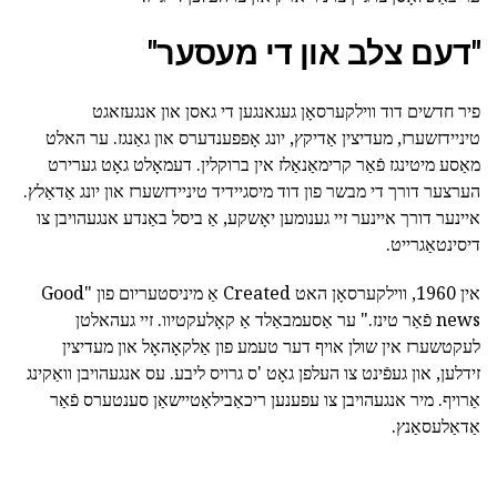
"דעם צלב און די מעסער"
פיר חדשים דוד ווילקערסאָן געגאנגען די גאסן און אנגעזאגט
טיניידזשערז, מעדיצין אַדיקץ, יונג אָפפענדערס און גאַנגז. ער האלט
מאַסע מיטינגז פֿאַר קרימאַנאַלז אין ברוקלין. דעמאָלט גאָט גערירט
הערצער דורך די מבשר פון דוד מיסגיידיד טיניידזשערז און יונג אַדאַלץ.
איינער דורך איינער זיי גענומען יאָשקע, אַ ביסל באַנדע אנגעהויבן צו
דיסינטאַגרייט.
אין 1960, ווילקערסאָן האט Created אַ מיניסטעריום פון "Good
news פֿאַר טינז." ער אַסעמבאַלד אַ קאָלעקטיוו. זיי געהאלטן
לעקטשערז אין שולן אויף דער טעמע פון אַלקאָהאָל און מעדיצין
זידלען, און געפֿינט צו העלפן גאָט 'ס גרויס ליבע. עס אנגעהויבן וואַקינג
אַרויף. מיר אנגעהויבן צו עפענען ריכאַבילאַטיישאַן סענטערס פֿאַר
אַדאַלעסאַנץ.