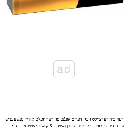
ad
דער בוך דערציילט וועגן דער צוקונפֿט פון דער וועלט און די געשעענישן
פּריסידינג די צווייטע קומענדיק פון משיח - 5 קאַלאַמאַטיז אַז די האר