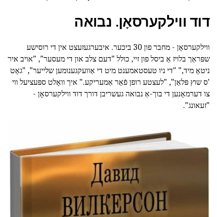
דוד ווילקערסאָן. נבואה
ווילקערסאָן - מחבר פון 30 ביכער. איבערגעזעצט אין די רוסישע
שפּראַך בלויז אַ ביסל פון זיי, כולל "דעם צלב און די מעסער", "אויב איר
ניטאָ מיד," "די ניו טעסטאמענט מיט די אַוועקגענומען שלייער", "גאָט
'ס שוץ פּלאַן", "לעצטע רופן פֿאַר אַמעריקע." איך וואָלט ספּעציעל ווי
צו דערמאָנען די בוך-אַ נבואה געשריבן דורך דוד ווילקערסאָן -
"זעאונג".