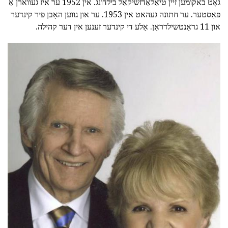
גאָט באקומען זיין טיאַלאַדזשיקאַל בילדונג. אין 1952 ער איז געווארן אַ
פּאַסטער. ער חתונה געהאט אין 1953. ער און גווען האָבן פיר קינדער
און 11 גראַנטשילדראַן. אַלע די קינדער זענען אין דער קהילה.