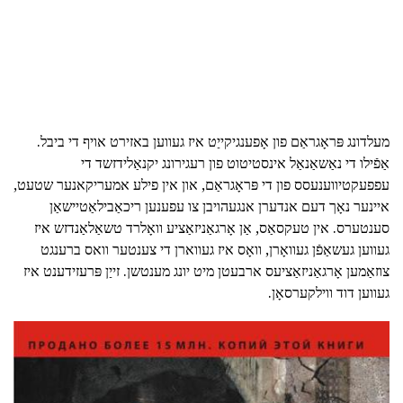
מעלדונג פּראָגראַם פון אָפענגיקייַט איז געווען באזירט אויף די ביבל.
אַפֿילו די נאַשאַנאַל אינסטיטוט פון רעגירונג יקנאַלידזשד די
עפפעקטיווענעסס פון די פּראָגראַם, און אין פילע אמעריקאנער שטעט,
איינער נאָך דעם אנדערן אנגעהויבן צו עפענען ריכאַבילאַטיישאַן
סענטערס. אין טעקסאַס, אַן אָרגאַניזאַציע וואָלרד טשאַלאַנדזש איז
געווען געשאַפֿן געוואָרן, וואָס איז געווארן די צענטער וואס ברענגט
צוזאַמען אָרגאַניזאַציעס ארבעטן מיט יונג מענטשן. זייַן פּרעזידענט איז
געווען דוד ווילקערסאָן.