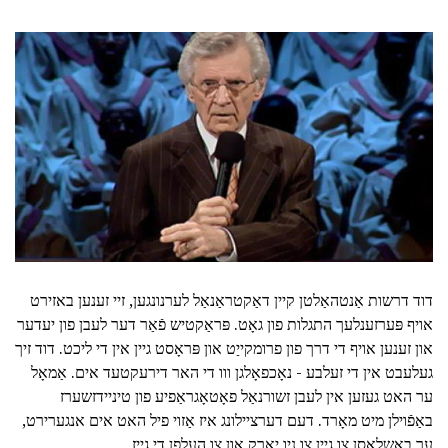
דוד דרשות אַנטהאַלטן קיין דאַקטראַנאַל לערנונגען, זיי זענען באזירט
אויף פּערזענלעך התגלות פון גאָט. פּראַקטיש פֿאַר דער לעבן פון יעדער
און זענען אויף די דרך פון פרומקייַט און פּראָסט גיין אין די ליכט. דוד זיך
געלעבט אין די זעלבע - נאָכפאָלגן ווו די האר דירעקטעד אים. אַמאָל
ער האט געזען אין לעבן זשורנאַל פאָטאָגראַפיע פון טיניידזשערז
באַפֿוילן מיט מאָרד. דעם דערציילונג איז אַזוי פיל האט אים אנגערירט,
ער באַשלאָסן צו גיין צו ניו יארק און צו העלפן די גייז.