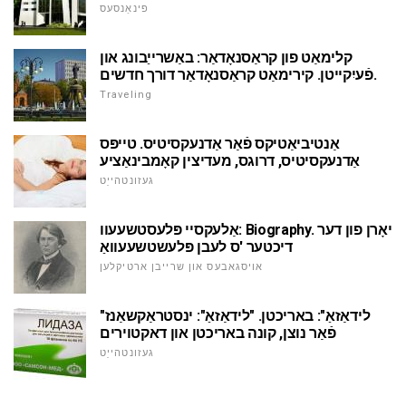
פינאַנסעס
קלימאַט פון קראַסנאָדאַר: באַשרייַבונג און
פֿעיִקייטן. קירימאַט קראַסנאָדאַר דורך חדשים.
Traveling
אַנטיביאַטיקס פֿאַר אַדנעקסיטיס. טייפּס
אַדנעקסיטיס, דרוגס, מעדיצין קאָמבינאַציע
געזונטהייַט
אַלעקסיי פּלעסטשעעוו: Biography. יאָרן פון דער
דיכטער 'ס לעבן פּלעשטשעעוואַ
אויסגאבעס און שרייבן ארטיקלען
"לידאַזאַ": באריכטן. "לידאַזאַ": ינסטראַקשאַנז
פֿאַר נוצן, קונה באריכטן און דאקטוירים
געזונטהייַט