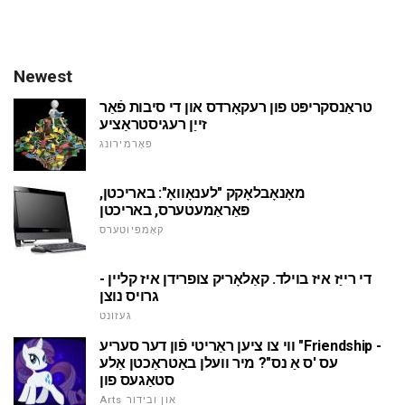
Newest
טראַנסקריפּט פון רעקאָרדס און די סיבות פֿאַר
זייַן רעגיסטראַציע
פאָרמירונג
מאָנאָבלאָקק "לענאָוואָ": באריכטן,
פּאַראַמעטערס, באריכטן
קאָמפּיוטערס
די רייַז איז בוילד. קאַלאָריק צופרידן איז קליין -
גרויס נוצן
געזונט
ווי צו ציען ראַריטי פֿון דער סעריע "Friendship -
עס 'ס אַ נס"? מיר וועלן באַטראַכטן אַלע
סטאַגעס פון
Arts און ובידור