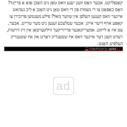
קאָנפליקט. אבער וואָס וועגן יענע וואס טאָן ניט האָבן אַזאַ אַ פרייַנד?
וואָס כאַפּאַנז צו די נשמות פון די וואס טאָן ניט האָבן אַ ליב געהאט
איינער וואס קענען העלפן אין שווער מאל? פילע מענטשן פּרובירן צו
קאָפּע אויף זייער אייגן. אבער עטלעכע זענען ניט מער טריינג. אבער,
עס איז אַ לייזונג. אמעריקאנער פּריידיקער ווילקערסאָן אין זיין דרשות,
רעדט וועגן דער איינער וואס איז שטענדיק דאָרט און איז שטענדיק
העלפּינג האַנט.
ad