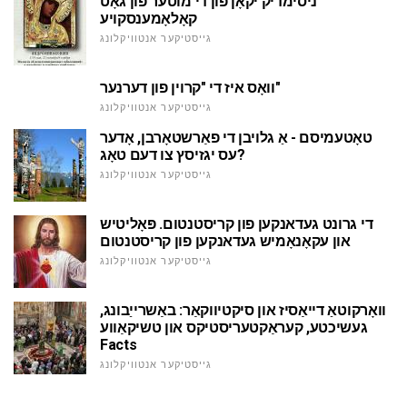
ניסימדיק יקאָן פון די מוטער פון גאָט
קאָלאָמענסקויע
גייסטיקער אנטוויקלונג
וואָס איז די "קרוין פון דערנער"
גייסטיקער אנטוויקלונג
טאָטעמיסם - אַ גלויבן די פאַרשטאָרבן, אָדער
עס יגזיסץ צו דעם טאָג?
גייסטיקער אנטוויקלונג
די גרונט געדאנקען פון קריסטנטום. פּאָליטיש
און עקאָנאָמיש געדאנקען פון קריסטנטום
גייסטיקער אנטוויקלונג
וואָרקוטאַ דייאַסיז און סיקטיווקאַר: באַשרייַבונג,
געשיכטע, קעראַקטעריסטיקס און טשיקאַווע
Facts
גייסטיקער אנטוויקלונג