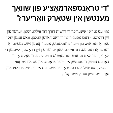
"די טראַנספאָרמאַציע פון שוואַך
מענטשן אין שטאַרק וואָריערז"
אַזוי עס גערופֿן איינער פון די דרשות דורך דוד ווילקערסאָן. יעדער פון
זייַן דראָשע - דעם אַפּעלירן צו די וואס דאַרפֿן העלפן, וואס זענען קוקן
פֿאַר אַ וועג אויס פון זייער פּראָבלעמס, אָבער קענען נישט געפינען אַ
וועג צו אַדרעס עס. דוד ווילקערסאָן יעדער פון זייַן דראָשע, "לייענען די
האַרץ," ער האט געזאגט וועגן גאָט 'ס גרויס ליבע. די פאַקט אַז די
צאָרעס צווישן די מענטשן איז זייער פּראָסט. און עס איז ניט אַזוי
וויכטיק, מענטשלעכע רעכט אָדער נישט. עס איז וויכטיק צו בלויז איין
זאַך - מענטשן זענען נישט אַליין.