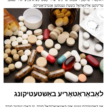
טרינקען אַלקאָהאָל בשעת גענומען אַנטיביאַטיקס.
לאַבאָראַטאָריע באַשטעטיקונג
און דאקטוירים זענען אַזוי קאַטאַגאָריקאַל סיבה. זיי האָבן יעדער סיבה