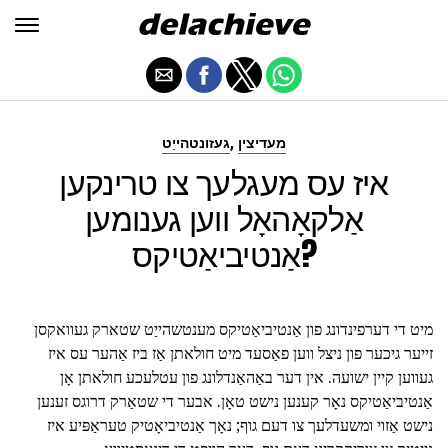
,
מעדיצין
געזונטהייַט
איז עס מעגלעך צו טרינקען
אַלקאָהאָל ווען גענומען
אַנטיביאַטיקס?
מיט די דערפינדונג פון אַנטיביאַטיקס מענטשהייַט שטארק געוואקסן
זייער גיכער פון ניצל ווען פאַסעד מיט חולאתן אַז ביז אַהער עס איז
געווען קיין ישועה. אין דער באַהאַנדלונג פון עטלעכע חולאתן אָן
אַנטיביאַטיקס נאָר קענען נישט טאָן. אבער די שטאַרק דרוגס זענען
נישט אַזוי ומשעדלעך צו דעם גוף; נאָך אַנטיביאָטיק טעראַפּיע איז