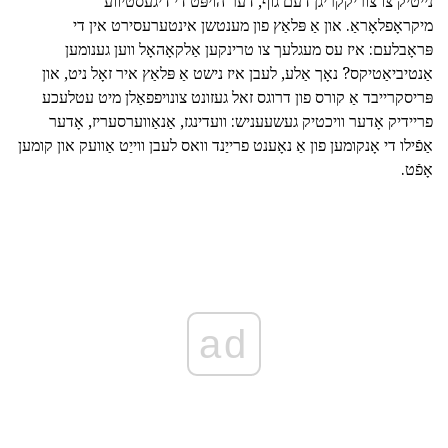
נייטיק צו צוריקקריגן דעם גוף, דער הויפּט די דיגעסטיווע
מיקראָפלאָראַ. און אַ פּלאַץ פון מענטשן אינטערעסירט אין די
פּראָבלעם: איז עס מעגלעך צו טרינקען אַלקאָהאָל ווען גענומען
אַנטיביאַטיקס? נאָך אַלע, לעבן איז נישט אַ פּלאַץ איר זאָל ניט, און
פּריסקרייבד אַ קורס פון דרוגס זאל געזונט צונויפפאַלן מיט עטלעכע
פריידיק אָדער וויכטיק געשעעניש: וועדינגז, אַנאַווערסעריז, אָדער
אַפֿילו די אָנקומען פון אַ נאָענט פרייַנד וואס לעבן ווייַט אַוועק און קומען
אָפֿט.
ad