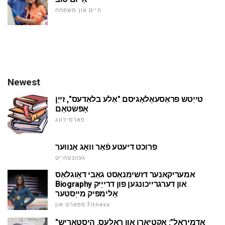
היים און משפּחה
Newest
טייַטש פראַסעאָלאָגיסם "אַלע בלאַדעס", זייַן
אָפּשטאַם
פאָרמירונג
פרוכט דיעטע פֿאַר וואָג אָנווער
געזונטהייַט
אמעריקאנער דזשימנאַסט גאַבי דאָוגלאַס
Biography און דערגרייכונגען פון דרייַיק
אָלימפּיק מייַסטער
ספּאָרט און Fitness
"אַדמיראַל": אַקטיאָרן און ראָלעס. היסטאָריש