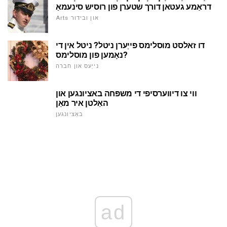
דראַמע געטאן דורך שטערן פון רוסיש סינעמאַ
Arts און ובידור
דו זאלסט מוסלימס פייַערן ניטל? ניטל אין די
נאָמען פון מוסלימס?
נייַעס און חברה
ווי צו דיווערסיפי די משפּחה באציונגען און
האַלטן איר מאַן
באַציונגען
ad