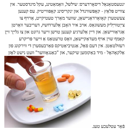
ינטעסטאַנאַל דיסאָרדערס: שילשל, וואַמאַטינג, עקל מינדסטער. אין
צווייט פּלאַץ - קאָפּשווינדל און ינקריסינג קאָפּווייטיק. עס קענען
צעשטערן קאָואָרדאַניישאַן, שווער מאַרך טעטיקייט, אַרויף צו
צייַטווייַליק מעשוגאַס. אויב איר האָבן אַלערדזשיז, דעריבער וואַרטן
אַגראַוויישאַן. און דיין אַלערגיע קענען טוישן זייער גרונט און צו גלייַך זייַן
קאַמף שוין אויף מעדאַקיישאַן, וואָס טרעטאַנז אַ זייער פּריקרע
רעזולטאַטן. אין דעם פאַל, אַנטיביאַטיקס פאַרבעסערן די ווירקונג פון
אַלקאָהאָל - מיד באַקומען שיקער, און "כאַנגאָוווער" וועט נישט לאָזן
פֿאַר עטלעכע טעג.