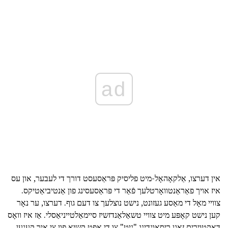
ad
אין דערצו, אַלקאָהאָל-מיט פליסיק פּראַסעסט דורך די לעבער, און עס
איז אויך פאַראַנטוואָרטלעך פֿאַר די פּראַסעסינג פון אַנטיביאַטיקס.
צוויי מאָל די מאַסע געזונט, נישט נוצלעך צו דעם גוף. דערצו, ער נאָר
קען נישט קאָפּע מיט צוויי טשאַלאַנדזשיז סיימאַלטייניאַסלי. אַז איז וואָס
דאקטוירים זאָגן ריסאַונדינג "ניט" צו די אָפט קשיא פון צי איר קענען