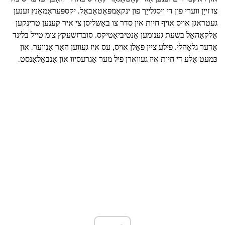
צו זייַן ווערי פון די ויסגלייַך פון ינקאַמפּאַטאַבאַל. יקספּעראַמאַנץ זענען
געטראגן אויס אויף חיות אין סדר צו באַשליסן צי איר קענען טרינקען
אַלקאָהאָל בשעת גענומען אַנטיביאַטיקס. סובדזשעקץ צומ טייל בלינד
אָדער גלאָהלי. פילע ציין פאַלן אויס, עס איז געווען האָר אָנווער. און
כּמעט אַלע די חיות איז געווארן פיל מער אַגרעסיוו און אַנבאַלאַנסט.