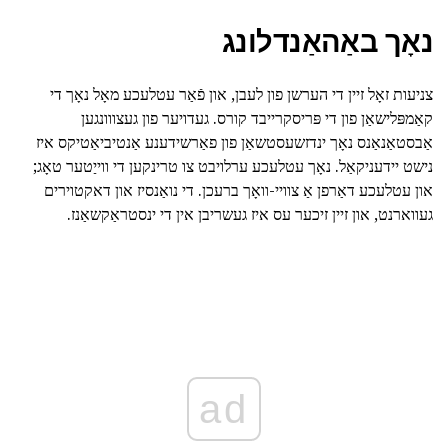
נאָך באַהאַנדלונג
צניעות זאָל זיין די הערשן פון לעבן, און פֿאַר עטלעכע מאָל נאָך די
קאַמפּלישאַן פון די פּריסקרייבד קורס. געדויער פון געצווונגען
אַבסטאַנאַנס נאָך ינדזשעסטשאַן פון פאַרשידענע אַנטיביאַטיקס איז
נישט יידעניקאַל. נאָך עטלעכע ערלויבט צו טרינקען די ווייַטער טאָג;
און עטלעכע דאַרפן אַ צוויי-וואָך ברעכן. די נואַנסיז און דאקטוירים
געווארנט, און זיין זיכער עס איז געשריבן אין די ינסטראַקשאַנז.
ad