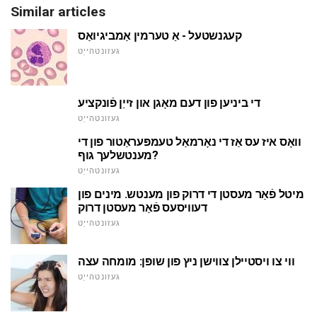
Similar articles
קעגנשטעל - אַ טערמין אַמביגיואַס
געזונטהייַט
די ביניען פון דעם מאָגן און זייַן פֿונקציע
געזונטהייַט
וואָס איז עס אַז די נאָרמאַל טעמפּעראַטור פון די
מענטשלעך גוף?
געזונטהייַט
מיטל פֿאַר מעסטן די דרוק פון מענטש. מינים פון
דעוויסעס פֿאַר מעסטן דרוק
געזונטהייַט
ווי צו ויסטיילן צווישן ניץ פון שופּן: מומחה עצה
געזונטהייַט