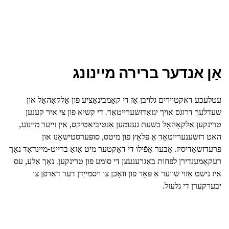
אַן אנדער ברירה מיינונג
עטלעכע דאקטוירים גלויבן אַז די קאָמבינאַציע פון אַלקאָהאָל און
שעדלעך דרוגס אויך יגזאַדזשערייטאַד. די קשיא פון צי איר קענען
טרינקען אַלקאָהאָל בשעת גענומען אַנטיביאַטיקס, אין זייער מיינונג,
האט דזשענערייטאַד אַ פּלאַץ פון מיטס, סופּערסטישאַנז און
פּרעדזשאַדיסיז. אָבער אַפֿילו די דאָקטער מיט אַזאַ ברייט-מיינדאַד נאָך
רעקאָמענדירן לפּחות באַגרענעצן די סומע פון טרינקען. נאָך אַלע, עס
איז נישט אַזוי שווער אַ פּאָר פון וואָכן צו ויסמייַדן דער דאַרפֿן צו
יבערקערן די גלעזל.