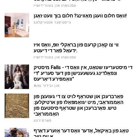
עסנוואַרג און בעוורידזשיז
וואָס חלום וועגן מאָווינג? חלום בוך וועט זאָגן!
גייסטיקער אנטוויקלונג
ווי צו קאָכן קרעם פון בראַקלי זופּ, וואָס איז
ידעאַל פֿאַר די דיעטע.
עסנוואַרג און בעוורידזשיז
מיסטיק Falls - די מיסטעריעז שטאָט, אין וואָס די
ונפאָלדינג געשעענישן פון דער סעריע "די
וואַמפּירע דיאַריעס"
Arts און ובידור
פאַרברעכן און שטראָף לויט צו די געזעצן פון
האַממוראַבי, מיט יגזאַמפּאַלז פון ארטיקלען:
טיש. פאַרברעכן און שטראָף סיסטעם פון
האַממוראַבי
פאָרמירונג
טאָג פון באַיקאַל, אָדער וואָס דער אָזערע דאַרף
אַ יום טוּב