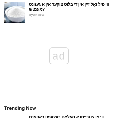
ווי פיל זאָל זיין אין די בלוט צוקער אין אַ געזונט
מענטש?
געזונטהייַט
ad
Trending Now
ווי צו צוגרייטן אַ סאַלאַט רעצעפּט באקאנט