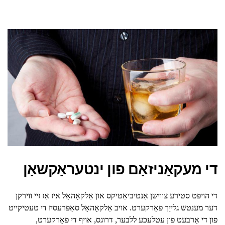
די מעקאַניזאַם פון ינטעראַקשאַן
די הויפּט סטירע צווישן אַנטיביאַטיקס און אַלקאָהאָל איז אַז זיי ווירקן
דער מענטש גלייַך פאַרקערט. אויב אַלקאָהאָל סאַפּרעסיז די טעטיקייט
פון די אַרבעט פון עטלעכע ללבער, דרוגס, אויף די פאַרקערט,