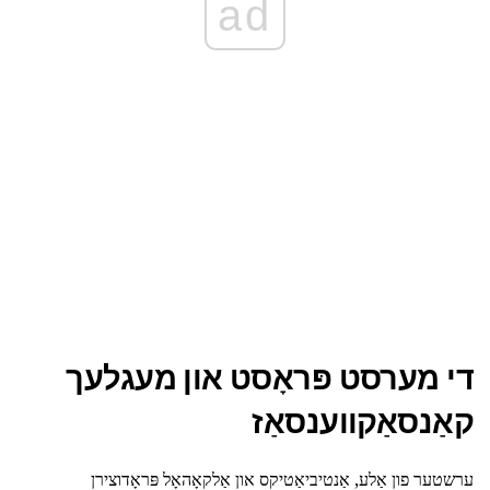
ad
די מערסט פּראָסט און מעגלעך
קאַנסאַקווענסאַז
ערשטער פון אַלע, אַנטיביאַטיקס און אַלקאָהאָל פּראָדוצירן