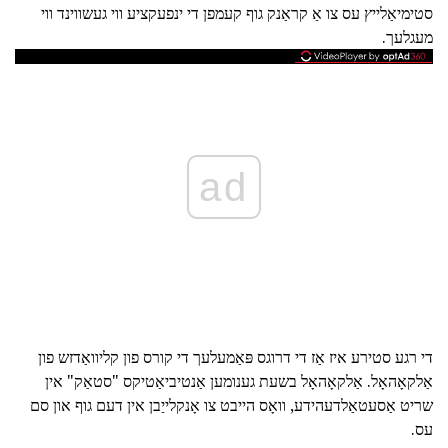
סטימיאַלייץ עס צו אַ קראַנק גוף קעמפן די ינפעקציע ווי געשווינד ווי
מעגלעך.
ad
די רגע סטירע איז אַז די דרוגס פּאַמעלעך די קורס פון קליוואַדזש פון
אַלקאָהאָל. אַלקאָהאָל בשעת גענומען אַנטיביאַטיקס "סטאַק" אין
שריט אַסעטאַלדעהידע, וואָס הייבט צו אָנקלייַבן אין דעם גוף און סם
עס.