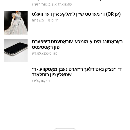
עסנוואַרג און בעוורידזשיז
די מערסט שיין ליאַלקע אין דער וועלט (QR ען)
היים און משפּחה
באַראַטונג מיט אַ מומכע: עוראָטעסט דיפפערס
פֿון ראָסטעסט
פון טעכנאָלאָגיע
די יינציק נאַטירלעך ריזאָרט נעבן מאָסקווע - די
שטאָלץ פון רוסלאַנד
טראַוואַלינג