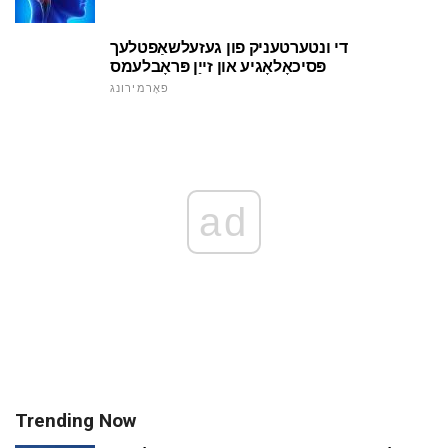
די ונטערטעניק פון געזעלשאַפטלעך
פּסיכאָלאָגיע און זייַן פּראָבלעמס
פאָרמירונג
ad
Trending Now