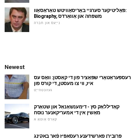
פּאָליטיקער סערגיי באָריסאָוויטש טאַראַסאָוו:
Biography, משפּחה און אַוואַרדס
נייַעס און חברה
Newest
רעספּעראַטאָרי שפּאַציר פון די קאַסטן: וואָס עס
איז, ווי צו מעסטן, די קורס פון
געזונטהייַט
קאַדיללאַק סץ - דימענשאַנאַל און שטאַרק
מאַשין אין די אמעריקאנער נוסח
קאַרס אַוטאָ א
פּרובירן פאַרשידענע רעסאַפּיז פֿאַר באַקינג