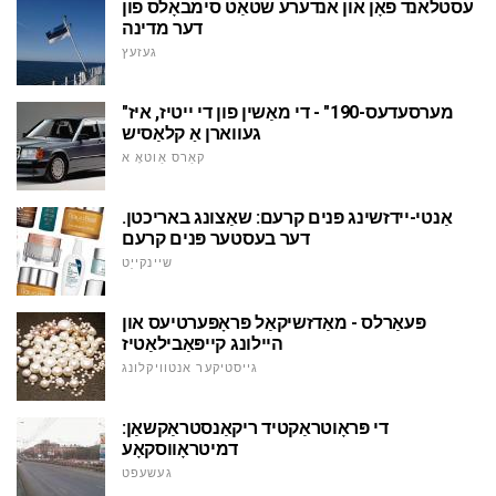
עסטלאנד פאָן און אנדערע שטאַט סימבאָלס פון
דער מדינה
געזעץ
"מערסעדעס-190" - די מאַשין פון די ייטיז, איז
געווארן אַ קלאַסיש
קאַרס אַוטאָ א
אַנטי-יידזשינג פּנים קרעם: שאַצונג באריכטן.
דער בעסטער פּנים קרעם
שיינקייַט
פּעאַרלס - מאַדזשיקאַל פּראָפּערטיעס און
היילונג קייפּאַבילאַטיז
גייסטיקער אנטוויקלונג
די פּראָוטראַקטיד ריקאַנסטראַקשאַן:
דמיטראָווסקאָע
געשעפט