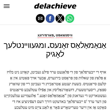
,
וויסנשאַפט
פאָרמירונג
אַנאַמאַלאַס זאָנעס. ומגעוויינטלעך
לאָגיק
אויף די ייבערפלאַך פון די פּלאַנעט ערד פילע געביטן, קאָזינג ניט בלויז
אַ פּלאַץ פון שאלות פון פּראָסט בירגערס, אָבער אויך פּאַטינג אין אַ
קלעם סייאַנטיס. בשעת יענטע אַטראַביוץ די געביטן ריי פון שוואַרץ
ספּאַץ, ריסערטשערז, דזשאָורנאַליסץ און אַפֿילו עטלעכע סייאַנטיס
געשטארקט די געדאנק פון "אַנאַמאַלאַס זאָנע." אַלגעמיינע ענלעכקייַט
פון דער ערד 'ס ייבערפלאַך באדעקט דורך דעם דעפֿיניציע איז די
פאַקט אַז אין זייער טעריטאָריע פֿאַר אַ לאַנג צייַט מיט עטלעכע