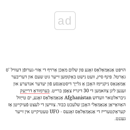
ad
הויפּט אַנאַמאַלאַס זאָנע פון שלום מאַכן אַרויף די אַזוי-גערופֿן דעוויל 'ס
גאַרטל. פינף סיץ, וועט נישט באַקומען זייער גוט שעם און דעריבער
אַמאַנאַס ניקניימז האָבן אַ גלייַך דיסטאַנסע פֿון יעדער אנדערע און
זענען ליגן צוזאמען די 30 דיגריז צאָפן ברייט.
בערמודאַ דרייַעק
גיבראלטאר וועדזש Afghanistan אַנאַמאַלאַס זאָנע, ים טייַוול
האַוואַייאַן אַנאַמאַלי האָבן שלעכט כבוד. צווישן די לעצט פֿעיִקייטן אַז
קעראַקטערייז די אַנאַמאַלאַס זאָנעס - UFO טעטיקייט אין זייער
געגנט.