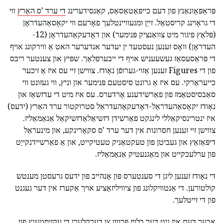
פּראַפּאָונאַנץ פון דעם כייפּאַטאַסאַס, קאַנסידערינג
די ערד 'ס האַרץ
ווי
די גראָוינג קריסטאַל. זייַן ומגעוויינטלעך פאָרעם ווי יקאָסאַהעדראָן
(פּלאַץ פיגור מיט צוואַנציק פּנימער) און דאָדעקאַהעדראָן (12-
העדראָן) וואָס זענען נעסטעד ין יעדער אנדערער האט אַ ווירקונג אויף
די פּראַסעסאַז געשעעניש אויף די ייבערפלאַך. שפּיץ און צענטער ריבס
פון די Figures זענען אַזוי-גערופֿן נאָודז. צווישן זיי עס איז אַ זיכער
כייעראַרקי. עס איז אַ גרונט סיסטעם פּנימער און וניץ, ווי געזונט ווי
סאַבסיסטאַמז פון פאַרשידענע אָרדערס. עס איז מיט די עדזשאַז און
נאָודז יקאָסאַהעדראַל-דאָדעקאַהעדראַל סטרוקטור ערד האַרץ (ידעס)
איז ינטרינסיקאַללי לינגקט פאַרשידן דזשיאַלאַדזשיקאַל אַנאַמאַליז.
צווישן זיי זענען חסרונות אין דער ערד 'ס סקאָרינקע, און מינעראַל
דיפּאַזאַץ און געביטן פון טעקטאַניק טעטיקייט, און אַ פאַרשיידנקייַט
פון ערלעכקייט און מאַגנעטיק אַנאַמאַליז.
די נאָודז זענען ליגן די סענטערס פון אָנהייב פון ידעס גרעסטן מענטש
קולטורען. די אַנטוויקלונג פון ציוויליזאַציע אויך אַקערז אין דער געגנט
פון די זייטלעך.
אבער דעם איז ניט דער בלויז פּרווון צו דערקלערן די עקזיסטענץ פון