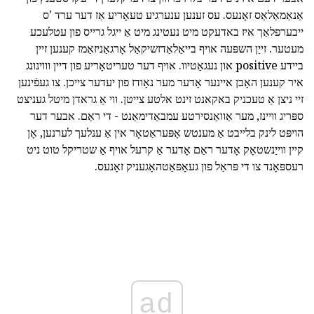
אַנאַמאַלאַס זאָנעס. עס זענען ענערגיע טעאָריע אַז דער ערד 'ס
ייבערפלאַך איז באדעקט מיט נעטינג מיט אַ ייגל גרייס פון עטלעכע
מעטער. זייַן השפּעה אויף בייאַלאַדזשיקאַל אָרגאַניזאַמז קענען זיין
ביידע positive און נעגאַטיוו. אויף דער טעריטאָריע פון דיין וווינונג
איר קענען האָבן איינער אָדער מער נאָודז פון יעדער צייכן. צו געפֿינען
זיי ניצן אַ טעכניק באקאנט זינט אלטע צייטן. ווי אַ גראדן מיטל געניצט
ספּריג וויינז, מער אַוואַנסירטע עמבאַדימאַנט - די ראַם. אבער דער
הויפּט לינק בלייבט אַ מענטש אָפּעראַטאָר אין אַ ענלעך לערנען, אָן
קיין ווייַנשטאָק אָדער ראַם אָדער אַ קרעל אויף אַ שטריקל טוט ניט
רעספּאָנד צו די פּראַל פון געאָפּאַטהאָגעניק זאָנעס.
ad