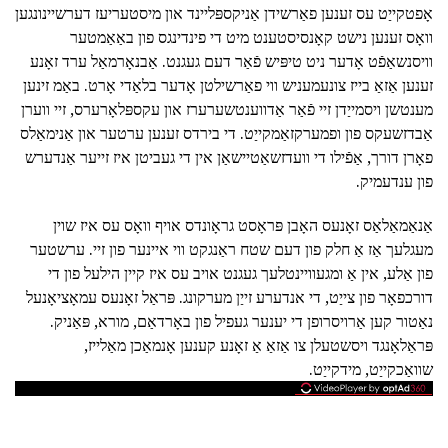
אָפטקייַט עס זענען פאַרשידן אַניקספּליינד און מיסטעריעז דערשיינונגען
וואָס זענען נישט קאָנסיסטענט מיט די פינדינגס פון באַאַמטער
וויסנשאַפֿט אָדער ניט טיפּיש פֿאַר דעם געגנט. אַבנאָרמאַל ערד זאָנע
זענען אַזאַ בייז צונעמעניש ווי פאַרשילטן אָדער בלאַדי אָרט. באַמ זינען
מענטשן ויסמייַדן זיי פֿאַר אַדווענטשערערז און עקספּלאָרערס, זיי ווערן
אַבדזשעקס פון ופמערקזאַמקייַט. די בירדס זענען ערטער און אַנימאַלס
פאָרן דורך, אַפֿילו די וועדזשאַטיישאַן אין די געביטן איז זייער אַנדערש
פון ענדעמיק.
אַנאַמאַלאַס זאָנעס האָבן פּראָסט גראָונדס אויף וואָס עס איז שוין
מעגלעך אַז אַ חלק פון דעם שטח ראַנגקט ווי איינער פון זיי. ערשטער
פון אַלע, אין אַ ומגעוויינטלעך געגנט אויב עס איז קיין הילעל פון די
דורכפאָר פון צייַט, די אנדערע זייַן מערקונג. פּראַל זאָנעס עמאָציאָנעל
נאַטור קען אַרויסרופן די יענער געפיל פון באָרדאַם, מורא, פּאַניק.
פּראַלאָנגד ויסשטעלן צו אַזאַ אַ זאָנע קענען אָנמאַכן מאַלייז,
שוואַכקייַט, מידקייַט.