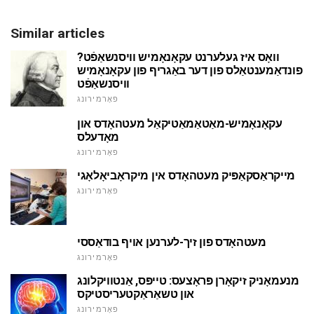
Similar articles
וואָס איז געלערנט עקאָנאָמיש וויסנשאַפֿט?
פונדאַמענטאַלס פון דער באַגריף פון עקאָנאָמיש
וויסנשאַפֿט
פאָרמירונג
עקאָנאָמיש-מאַטאַמאַטיקאַל מעטהאָדס און
מאָדעלס
פאָרמירונג
מייקראַסקאַפּיק מעטהאָדס אין מיקראָביאָלאָגי
פאָרמירונג
מעטהאָדס פון זיך-לערנען אויף בודאַססי
פאָרמירונג
מנעמאָניק זיקאָרן פּראָצעס: טייפּס, אַנטוויקלונג
און טשאַראַקטעריסטיקס
פאָרמירונג