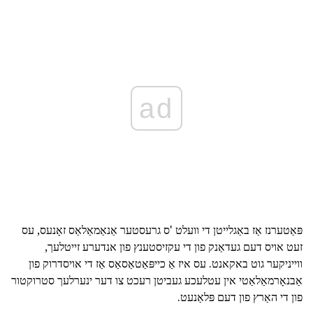
ad
פּאַטערנז אַז באַגלייטן די וועלט 'ס גרעסטער אַנאַמאַלאַס זאָנעס, עס
זעט אויס דעם געדאַנק פון די עקזיסטענץ פון אנדערע זייטלעך,
ווייניקער גוט באקאנט. עס איז אַ כייפּאַטאַסאַס אַז די אויסדרוק פון
אַבנאָרמאַלאַטי אין עטלעכע געביטן רעכט צו דער ינערלעך סטרוקטור
פון די האַרץ פון דעם פּלאַנעט.