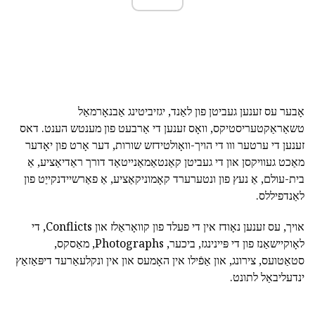
אָבער עס זענען געביטן פון לאַנד, יגזיביטינג אַבנאָרמאַל
טשאַראַקטעריסטיקס, וואָס זענען די אַרבעט פון מענטש הענט. דאס
זענען די ערטער ווו די הויך-וואָולטידזש שורות, דער אָרט פון יאָדער
מאַכט געוויקסן און די געביטן קאַנטאַמאַנייטאַד דורך ראַדיאַציע, אַ
בית-עולם, אַ נעץ פון ונטערערד קאָמוניקאַציע, אַ פאַרשיידנקייַט פון
לאַנדפיללס.
אויך, עס זענען נאָודז אין די פעלד פון קוואָראַלז און Conflicts, די
לאָוקיישאַנז פון די פּיינינגז, ביכער, Photographs, מאַסקס,
סטאַטועס, צירונג, און אַפֿילו אין האָמעס און אין ונקלעאַרעד דיפּאַזאַץ
ינדעליבאַל לתונט.