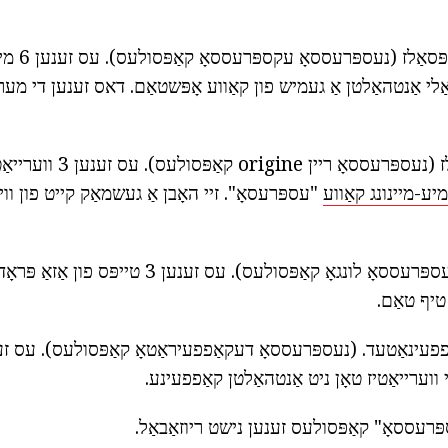
1. "עקספּרעסס" ק
וואַלי אַנטהאַלטן אַ געמיש פון קאַווע אָפּשטאַם. דאס זענען די מ
2. נאַטוראַל קאַפּסאַלז (נעספּרעססאָ ריין 
יע-מיינונג קאַווע
"עספּרעסאָ". זיי האָבן אַ געשמאַק קייט פון וויי
3. לאנג קאַפּסאַלז (נעספּרעססאָ לונגאָ קאַפּסולעס). עס זענען
טיף טאַם.
די ווערייאַטיז טאָן ניט אַנטהאַלטן קאַפפעינע.
ּרעססאָ" קאַפּסולעס זענען נישט ריוזאַבאַל.