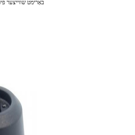
באַרימט שווייצער פיר