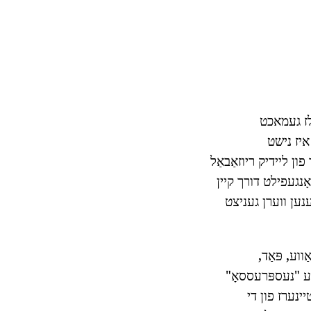
ַלז געמאכט
ינקען איז נישט
ר פון ליידיק ריוזאַבאַל
אָנגעפילט דורך קיין
ענען ווערן געניצט
וע, פּאַד,
נדערע פּאַרטנערס-Manufacturers פֿאַר קאַווע "נעספּרעססאָ"
קאַנטיינערז פון די