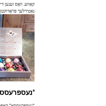
קאַווע. וואָס זענען די 
נאַטירלעך פּראָדוקט
"נעספּרעססא
"נעספּרעססאָ" קאַפּסו