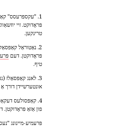
פּראָדוקט. זיי יוזשאַ
טרינקען.
פּראָדוקטן. דעם
פּרעמ
טיף.
אונטערשיידן דורך אַ 
פון אַזאַ פּראָדוקטן. 
פּרעמיע-מיינונג "נעספ