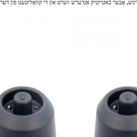
מע, אָבער באטייטיק אַנדערש ווערט און די קוואַליטעט פון דער א