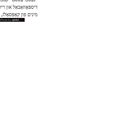
מינים פון קאַפּסאַלז, וואָ