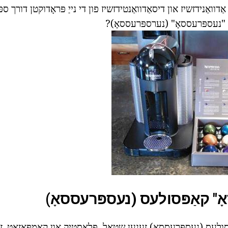
אַדוואַנידזשיז און דיסאַדוואַנטידזשיז פון די נייַ פּראָדוקטן דורך ספּ
ן "נעספּרעססאָ" (נערספּרעססאָ)?
ָ" קאַפּסולעס (נעספּרעססאָ)
לעס (נעספּרעססאָ) זענען שטאָל, פּלאַסטיק און קאַמפּאַזאַט. זי