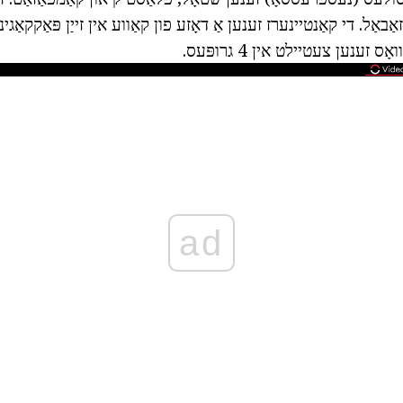
ס זענען צעטיילט אין 4 גרופּעס.
ad