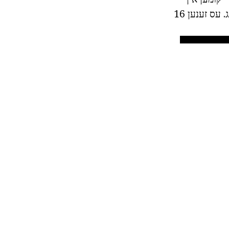
דיספּאָוזאַבאַל און ריוזאַבאַל. די קאַנטיינערז זענען אַ דאָזע פון קאַווע אין זייַן פּאַקקאַגינג. עס זענען 16