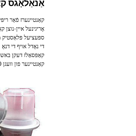
אַנאַלאָגס קא
קאַנטיינערז פֿאַר ריפּ
אָריגינעל איין-נוצן ק
ספּעציעל פּלאַסטיק מ
די נאָדל אויף די דנאָ 
קאַפּסאַלז דעקן באשטיי
קאַנטיינער פון וועגן 50 מאל אָן לוזינג די גוסטאַטאָרי מידות פון די געטראַנק.