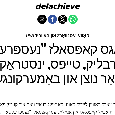
קאַווע
עסנוואַרג און בעוורידזשיז
,
ָגס קאַפּסאַלז "נעספּרע
ליק, טייפּס, ינסטראַק
אַר נוצן און באַמערקונגע
מאַרק באוויזן ליידיק קאַווע קאַנטיינערז אין וואָס איר קענען פאַ
וזאַבאַל קאַפּסאַלז און אַנאַלאָגועס קאַפּסאַלז "נעספּרעססאָ". זי