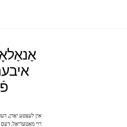
אַנאַלא
איבערב
פֿ
אין לעצטע יאָרן, דער 
רוי מאַטעריאַל. דעם רי