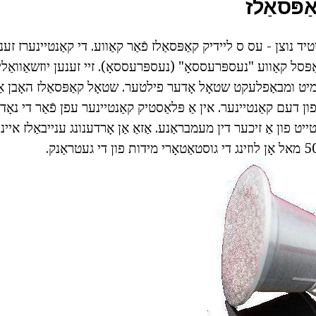
ַפּסאַלז
יטיד נוצן - עס ס ליידיק קאַפּסאַלז פֿאַר קאַווע. די קאַנטיינערז זענ
אַפּסל קאַווע "נעספּרעססאָ" (נעספּרעססאָ). זיי זענען יוזשאַוואַ
יט ומבאַפלעקט שטאָל אָדער פילטער. שטאָל קאַפּסאַלז האָבן אַ 
פון דעם קאַנטיינער. אין אַ פּלאַסטיק קאַנטיינער עפן פֿאַר די נאָד
ט פון אַ זיכער דין מעמבראַנע. אַזאַ אַן אָרדענונג ענייבאַלז איינע