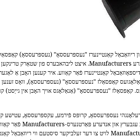
ון ריוזאַבאַל קאַנטיינערז "נעספּרעססאָ" (נעספּרעססאָ) קאַפּסא
אַנאַלאָגועס פון אנדערע Manufacturers. איצט ליבהאבערס פון שטאַרק טר
 קויפן דיספּאָוזאַבאַל קאַנטיינערז פֿאַר קאַווע. איר קענען האָבן אַ לאַגע
אַלאָגועס קאַפּסאַלז "נעספּרעססאָ" (נעספּרעססאָ), וואָס זענען 
ס. קאַפּסאַלז "נעספּרעססאָ" (אַנאַלאָגס אויך האָבן אין גייַסט) ק
 דעלאָנגהי נעספּרעססאָ, קרופּס פֿירמע, עקספּרעססאָ, עטישע קאַו
קיטטשענאַיד, דאָוווע עגבערץ און א
(נעספּרעססאָ) Manufactured לויט צו דער זעלביקער סיסטעם ווי ריוזאַבאַל 