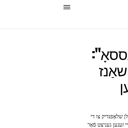
ססאָ":
שאַנז
ן
לן שלאָפנדיק צו די
י זענען געניצט פֿאַר