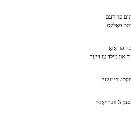
אַפּסאַלז (נעספּרעססאָ עקספּרעססאָ קאַפּסולעס). עס זענען 6 מינים פון דעם
ערסט פאָלקס
origine קאַפּסולעס). עס זענען 3 ווערייאַטיז פון אַזאַ
ך און מילד צו זייער
 3 טייפּס פון אַזאַ פּראָדוקטן. זיי זענען
4. קאַפּסולעס דעקאַפפעינאַטעד. (נעספּרעססאָ דעקאַפפעיראַטאָ קאַפּסולעס). עס זענען 3 ווערייאַטיז