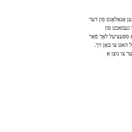
ען אַנאַלאָגס פון דער
לי געמאכט פון
ספּעציעל לאָך פֿאַר
ל האט צו טאָן זיך.
ר צו נוצן אַ