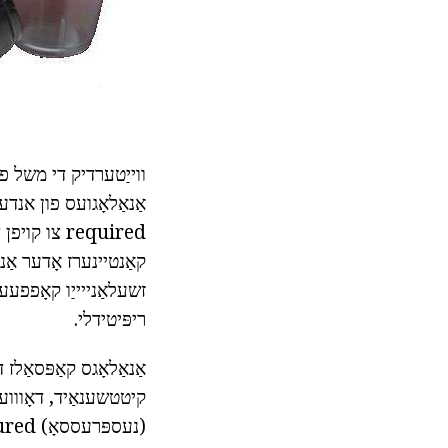
ווייַטערדיק די משל פ
required צו
קאַנטיינערז אָדער אַנ
זשעלאַנייייַו קאָפפעע
ריפּיטידלי.
אַנאַלאָגס קאַפּסאַלז