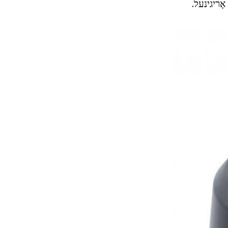
ָריגינעל.