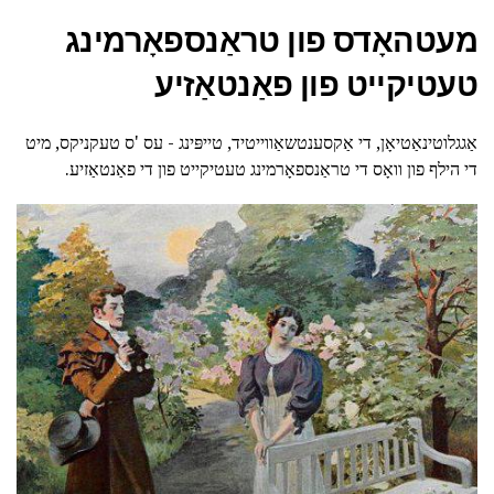
מעטהאָדס פון טראַנספאָרמינג
טעטיקייט פון פאַנטאַזיע
אַגגלוטינאַטיאָן, די אַקסענטשאַווייטיד, טייפּינג - עס 'ס טעקניקס, מיט
די הילף פון וואָס די טראַנספאָרמינג טעטיקייט פון די פאַנטאַזיע.