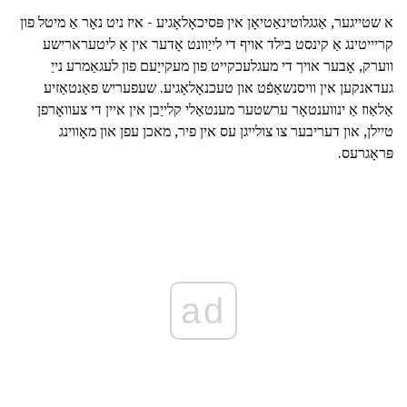
א שטייגער, אַגגלוטינאַטיאָן אין פּסיכאָלאָגיע - איז ניט נאָר אַ מיטל פון
קריייטינג אַ קינסט בילד אויף די לייַוונט אָדער אין אַ ליטערארישע
ווערק, אָבער אויך די מעגלעכקייט פון מעקייַעם פון לעגאַמרע נייַ
געדאנקען אין וויסנשאַפֿט און טעכנאָלאָגיע. שעפעריש פאַנטאַזיע
אַלאַוז אַ ינווענטאָר ערשטער מענטאַלי קלייַבן אין איין די צעוואָרפן
טיילן, און דעריבער צו צולייגן עס אין פיר, מאכן עפן און מאָווינג
פּראָגרעס.
ad