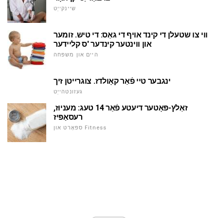
שיינקייַט
ווי צו שטעלן די קינד אויף די גאַס: די טיש. זומער
און ווינטער קינדער 'ס קליידער
היים און משפּחה
ינגבער טיי פֿאַר קאָולדז. צוגרייטן זיך
געזונטהייַט
זאַלץ-פּאָטער דיעטע פֿאַר 14 טעג: מעניוז,
רעסאַפּיז
ספּאָרט און Fitness