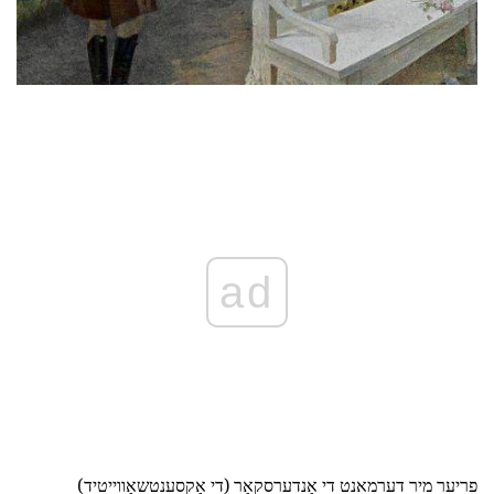
ad
פריער מיר דערמאנט די אַנדערסקאָר (די אַקסענטשאַווייטיד)