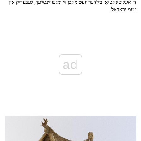
די אַגגלוטינאַטיאָן בילדער וועט מאַכן זיי ומגעוויינטלעך, לעבעדיק און
מעמעראַבאַל.
ad