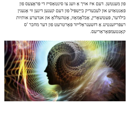
פון מענטשן. דעם איז אויך אַ וועג צו סינטאַסייז די פּראָצעס פון
פאַנטאַזיע און לעבעדיק בייַשפּיל פון דעם קענען דינען ווי אָנעגין
בילדער, פּעטשאָרין, אָבלאָמאָוו, אָטהעללאָ און אנדערע אותיות
רעפּריזענטינג אַ דזשענראַלייזד פּאָרטרעט פון דער מחבר 'ס
קאָנטעמפּאָראַריעס.