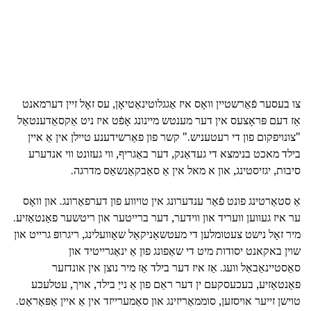
צו בעסער פֿאַרשטיין וואָס איז אַגגלוטינאַטיאָן, עס זאָל זיין דערמאנט
אַז דעם פּראָצעס אין דער מענטש מיינונג אָפֿט איז ניט אַקסאַדענטאַל
"צונויפקום פון די רעטעניש." קשר פון פאַרשידענע טיילן אין אַ איין
בילד מאכט בנימצא די געדאַנק, דער באַגריף, ווי געזונט ווי אנדערע
סיבות, יגזיסטינג, און א מאל אין אַ סאַבקאַנשאַס מדרגה.
אַ סטאַרטינג פונט פֿאַר ענדערונג אין טויווע פון דערפאַרונג. און וואָס
ער איז געווען וועריד און ווידער, דער ברייטער און ריטשער פאַנטאַזיע.
מיר זאָל נישט צעטומלען די מעטשאַניקאַל שאָוועלינג, ריגרופּ גרייט און
שוין באקאנט יסודות מיט די שאַפונג פון אַ ינאַגרייטיד און
סאַסטיינאַבאַל וועג. אַז איז דער בילד אַז מיר נוצן אין אונדזער
פאַנטאַזיע, בעכעסקעם ין דער ראַם פון אַ נייַ בילד, אויך, עטלעכע
טוישן זייער אויסזען, סוממאַריזינג און סאַמערייזד אין אַ איין אַפּאַראַט.