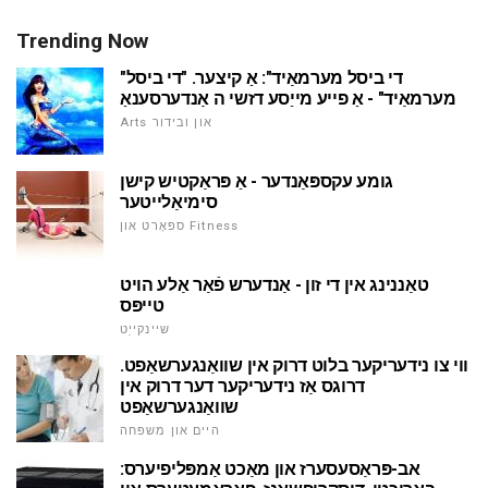
Trending Now
"די ביסל מערמאַיד": אַ קיצער. "די ביסל
מערמאַיד" - אַ פייע מייַסע דזשי ה אַנדערסענאַ
Arts און ובידור
גומע עקספּאַנדער - אַ פּראַקטיש קישן
סימיאַלייטער
ספּאָרט און Fitness
טאַננינג אין די זון - אַנדערש פֿאַר אַלע הויט
טייפּס
שיינקייַט
ווי צו נידעריקער בלוט דרוק אין שוואַנגערשאַפט.
דרוגס אַז נידעריקער דער דרוק אין
שוואַנגערשאַפט
היים און משפּחה
אב-פּראַסעסערז און מאַכט אַמפּליפיערס: