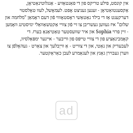
אין קונסט, פילע טריקס פון די פאַנטאַזיע - אַגגלוטינאַטיאָן,
אַקסענטואַטיאָן - זענען געניצט אָפט. לעמאָשל, לעוו טאָלסטוי
דערקענט אַז די בילד נאַטאַשי ראָסטאָוווי פֿון דעם ראָמאַן "מלחמה און
שלום" איז געווען געשריבן צו זיי פֿון צוויי אַקטשאַוואַלי יגזיסטינג וואָמען
- זיין פרוי Sophia און איר שוועסטער טאַטיאַנאַ בערז. די
קאָמבינאַציע פון די צוויי טייפּס פון ווייבער - איינער ימפּאַלסיוו,
לעבעדיק און נאַטי, און די צווייט - אַ ווייַבלעך און צאַרט - געהאָלפֿן צו
ווערן געבוירן גאַנץ און לעגאַמרע לעבן כאַראַקטער.
ad