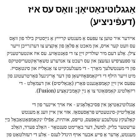
אַגגלוטינאַטיאָן: וואָס עס איז
(דעפֿיניציע)
איידער איר טוען צו עפּעס אַ מענטש קריייץ אַ גייַסטיק בילד פון וואָס
עס וועט קער אויס, און מאכט אַ פּלאַן פון אַקציע צו דערגרייכן זייער
צילן. אַלע דעם מיר שולדיק זייַן צו די פאַנטאַזיע. עס איז אונטערטעניק
צו ספּעציפיש געזעצן און עס רעכט צו אנדערע טשאַראַקטעריסטיקס
פון די מענטשלעך מאַרך - די מעגלעכקייט צו אַנאַלייז און סינטאַסייז.
מיט זייער הילף די דיקאַמפּאָוזישאַן פון דער אָריגינעל פאַרטרעטונג פון
עפּעס אין זייַן קאָמפּאָנענט פּאַרץ (אַנאַליסיס) און דעמאָלט - די
ריזאַלטינג קאַמפּאַונד צו אַ נייַ קאָמבינאַציע (Fusion).
אַגגלוטינאַטיאָן אין פּסיכאָלאָגיע - איז אויך איינער פון די
אַנאַליטיק-סינטעטיש פּראַסעסאַז. אזוי אין איין וועג אַ מענטש
קאַלעקץ עטלעכע שאַפּעס, טייפּס, אותיות, אַפֿילו ינקאַמפּאַטאַבאַל בייַ
ערשטער בליק. למשל, דער באַרימט סענטאָר - האַלב פערד, האַלב
מענטש, אָדער אַ פייע אבער אויף הינדל לעגס - אַלע די רעזולטאַט פון