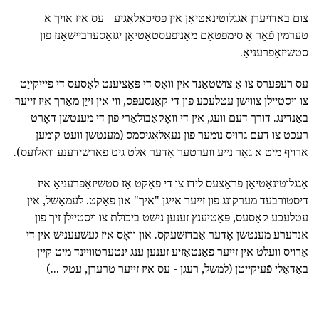
צום באַדויערן אַגגלוטינאַטיאָן אין פּסיכאָלאָגיע - עס איז אויך אַ
טערמין פֿאַר אַ סימפּטאָם מאַניפעסטאַטיאָן יגזאַסערביישאַנז פון
סטשיזאָפרעניאַ.
עס רעפערס צו אַ צושטאַנד אין וואָס די פּאַציענט לאָסעס די פיייקייַט
צו ויסטיילן צווישן עטלעכע פון די קאַנסעפּס, ווי אין זייַן מאַרך איז זייער
באַנדינג. דורך דעם וועג, אין די וואָקאַבולאַרי פון די מענטשן דאָרט
רעכט צו דעם גרויס נומער פון נעאָלאָגיסמס (מענטשן וועט קומען
אַרויף מיט אַ גאָר נייע ווערטער אָדער אַלט גיט פאַרשידענע וואַלועס).
אַגגלוטינאַטיאָן פּראָצעס לידז צו די פאַקט אַז סטשיזאָפרעניאַ איז
דיסטורבעד מערקונג פון זייער אייגן "איך" און פאַקט. לעמאָשל, אין
עטלעכע קאַסעס, פּאַטיענץ זענען נישט ביכולת צו ויסטיילן זיך פון
אנדערע מענטשן אָדער אַבדזשעקס. און וואָס איז געשעעניש אין די
אַרויס וועלט אין זייער פאַנטאַזיע זענען ענג ינטערטוויינד מיט קיין
באַדאַלי פֿעיִקייטן (למשל, רעגן - עס איז זייער טרערן, עטק ...)