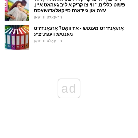
פּשוט כּללים. " ווי צו קריק אַ ליב געהאט איין:
עצה און גיידאַנס סייקאַלאַדזשאַסס
זיך-קאַלטיוויישאַן
אָרגאַניזירט מענטש - איז וואָס? אָרגאַניזירט
מענטש: דעפֿיניציע
זיך-קאַלטיוויישאַן
ad