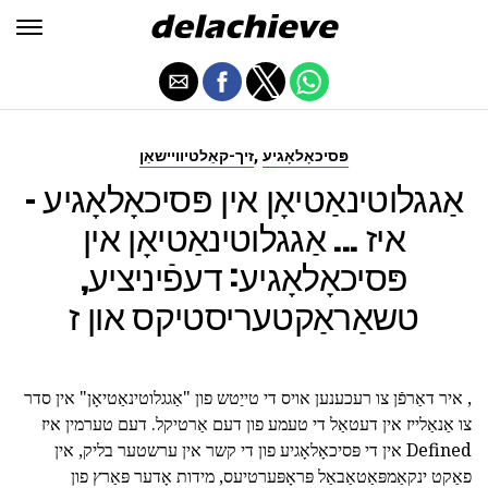
,
פּסיכאָלאָגיע
זיך-קאַלטיוויישאַן
אַגגלוטינאַטיאָן אין פּסיכאָלאָגיע -
איז ... אַגגלוטינאַטיאָן אין
פּסיכאָלאָגיע: דעפֿיניציע,
טשאַראַקטעריסטיקס און ז
, איר דאַרפֿן צו רעכענען אויס די טייַטש פון "אַגגלוטינאַטיאָן" אין סדר
צו אַנאַלייז אין דעטאַל די טעמע פון דעם אַרטיקל. דעם טערמין איז
Defined אין די פּסיכאָלאָגיע פון די קשר אין ערשטער בליק, אין
פאַקט ינקאַמפּאַטאַבאַל פּראָפּערטיעס, מידות אָדער פּאַרץ פון