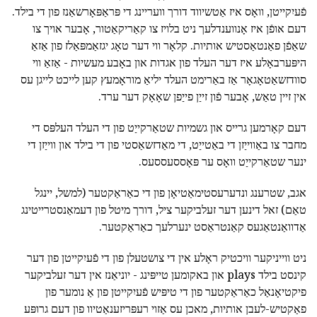
פֿעיִקייטן, וואָס איז אַטשיווד דורך וועריינג די פּראַפּאָרשאַנז פון די בילד.
דעם אופֿן איז אָנווענדלעך ניט בלויז צו קאַריקאַטור, אָבער אויך צו
שאַפֿן פאַנטאַסטיש אותיות. קלאָר ווי דער טאָג יגזאַמפּאַלז פון אַזאַ
היפּערבאָלע איז דער העלד פון אגדות און באָבע מעשיות - אַזאַ ווי
סוודזשאַטאָגאָר אַז באַרימט העלד יליאַ מוראָמעץ קען לייכט לייגן עס
אין זיין טאַש, אָבער פֿון זייַן פייַפן שאָאָק דער ערד.
דעם קאָרמען גרייס און גשמיות שטאַרקייַט פון די העלד העלפּס די
מחבר צו באַווייַזן די באַטייַט, די מאַדזשאַסטי פון די בילד און ווייַזן די
ינער שטאַרקייַט וואָס ער פּאָססעססעס.
אגב, שטרענג ונדערעסטימאַטיאָן פון די כאַראַקטער (למשל, יינגל
טאַם) זאל דינען דער זעלביקער ציל, דורך מיטל פון דעמאַנסטרייטינג
אַדוואַנטאַגעס קאַנטראַסט ינערלעך כאַראַקטער.
ניט ווייניקער וויכטיק ראָלע אין די צושטעלן פון די פֿעיִקייטן פון דער
קינסט בילד plays און באקומען טייפּינג - יוניאַנז אין דער זעלביקער
פיקטיאָנאַל כאַראַקטער פון די טיפּיש פֿעיִקייטן פון אַ נומער פון
פאַקטיש-לעבן אותיות, מאכן עס אַזוי רעפּריזענאַטיוו פון דעם גרופּע