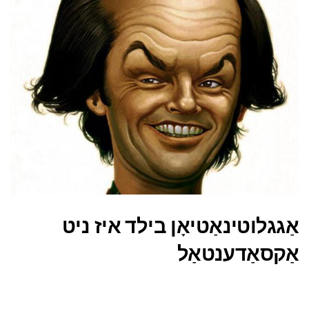
אַגגלוטינאַטיאָן בילד איז ניט
אַקסאַדענטאַל