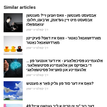
Similar articles
אַבסעסט מענטשן - וואס זענען זיי? מענטשן
אַבסעסט מיט זייַן געדאַנק, אַרבעט, חלום:
יגזאַמפּאַלז
זיך-קאַלטיוויישאַן
מאַרדזשאַנאַל נאַטור - וואָס איז דאָס? פֿעיִקייטן
מאַרדזשאַנאַל נאַטור
זיך-קאַלטיוויישאַן
אַלגעמיינע פּסיכאָלאָגיע - איז דער אונטער פון ...
די באַסיקס און אַלגעמיינע פּסיטשאָלאָגי.
אַלגעמיינע און סאציאל פּסיטשאָלאָגי
זיך-קאַלטיוויישאַן
וואָס איז דער סוד פון גליק פֿאַר אַ מענטש?
זיך-קאַלטיוויישאַן
דער בוך "ווי צו קריק אַ ליב געהאט איין? 49