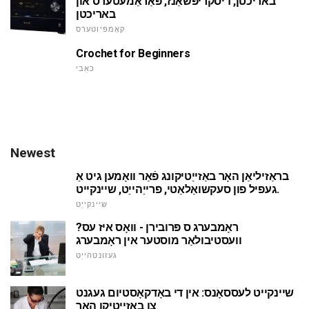
באריכטן, דיסקריפּשאַנז, פּאַראַמעטערס און
באריכטן
קאָמפּיוטערס
Crochet for Beginners
כאַבי
Newest
בראַזיליאַן האָר באַזייַטיקונג פֿאַר וואָמען גיט אַ
געפיל פון סעקשואַלאַטי, פרייַהייַט, שיינקייט.
שיינקייַט
ראָמבערג ס פּרובירן - וואָס איז עס?
וועסטיבולאַר מוסטער אין ראָמבערג
געזונטהייַט
שיינקייט לעססאָנס: אין די באָדקאָסטיום געגנט
צו באַזייַטיקן האָר