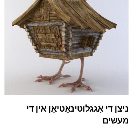
ניצן די אַגגלוטינאַטיאָן אין די
מעשים