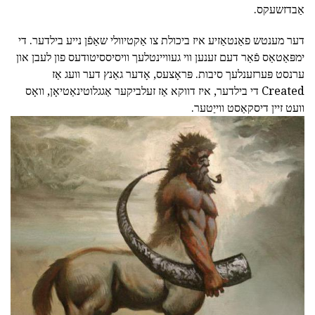
אַבדזשעקס.
דער מענטש פאַנטאַזיע איז ביכולת צו אַקטיוולי שאַפֿן נייע בילדער. די
ימפּאַטאַס פֿאַר דעם זענען ווי געוויינטלעך וויסיססיטודעס פון לעבן און
ערנסט פּערזענלעך סיבות. פּראָצעס, אָדער גאַנץ דער וועג אַז
Created די בילדער, איז דווקא אַז זעלביקער אַגגלוטינאַטיאָן, וואָס
וועט זיין דיסקאַסט ווייַטער.