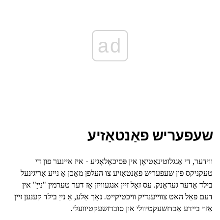
ad
שעפעריש פאַנטאַזיע
ווידער, די אַגגלוטינאַטיאָן אין פּסיכאָלאָגיע - איז איינער פון די
טעקניקס פון שעפעריש פאַנטאַזיע צו העלפן מאַכן אַ נייע אָריגינעל
בילד אָדער געדאַנק. עס זאָל זיין אנגעוויזן אַז דער טערמין "נייַ" אין
דעם פאַל האט צווייענדיק וויכטיקייט. נאָך אַלע, אַ נייַ בילד קענען זיין
אַזוי ביידע אַבדזשעקטיוולי און סובדזשעקטיוועלי.