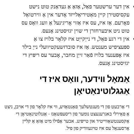
אין דער ערשטער פאַל, אַזאַ אַ געדאַנק טוט נישט
עקסיסטירן קיין מאַטיריאַלייזד אָדער אין אַ ווירטואַל
פאָרעם. אַז איז, עס איז אַזוי אָריגינעל אַ וועג וואָס עס
טוט ניט איבערחזרן די שוין יגזיסטינג אָנעס.
אין די רגע פאַל, די נייַקייַט איז קלאָר בלויז צו אַ
ספּעציפיש מענטש. אַז איז סובדזשעקטיוועלי נייַ בילד
איז אָפּענעד בלויז פֿאַר זייַן מחבר, אָבער עס ריפּיץ די
יגזיסטינג אָנעס.
אַמאָל ווידער, וואָס איז די
אַגגלוטינאַטיאָן
די אַרבעט פון די מענטשלעך פאַנטאַזיע, ווי איז קלאָר פון די אויבן, ניצט
אַ פאַירלי באגרענעצט נומער פון ריסעפּשאַנז - אַגגלוטינאַטיאָן די
אַקסענטשאַווייטיד און טייפּינג. אבער אַפֿילו מיט אַזאַ אַ קליין
אַרסענאַל עס איז טויגעוודיק פון פיל.