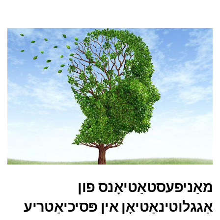
מאַניפעסטאַטיאָנס פון
אַגגלוטינאַטיאָן אין פּסיכיאַטריע