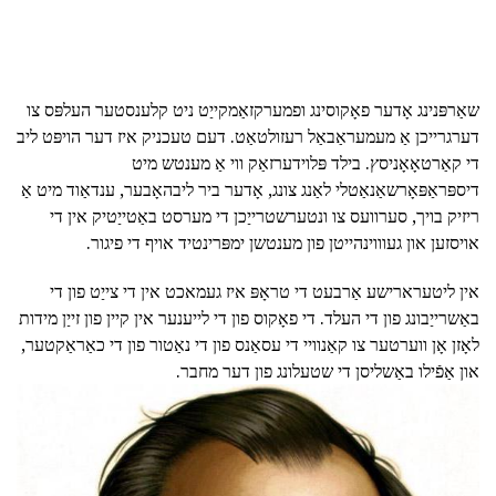
שאַרפּנינג אָדער פאָקוסינג ופמערקזאַמקייַט ניט קלענסטער העלפּס צו
דערגרייכן אַ מעמעראַבאַל רעזולטאַט. דעם טעכניק איז דער הויפּט ליב
די קאַרטאָאָניסץ. בילד פּלוידערזאַק ווי אַ מענטש מיט
דיספּראַפּאָרשאַנאַטלי לאַנג צונג, אָדער ביר ליבהאָבער, ענדאַוד מיט אַ
ריזיק בויך, סערוועס צו ונטערשטרייַכן די מערסט באַטייַטיק אין די
אויסזען און געוווינהייטן פון מענטשן ימפּרינטיד אויף די פיגור.
אין ליטערארישע אַרבעט די טראָפּ איז געמאכט אין די צייַט פון די
באַשרייַבונג פון די העלד. די פאָקוס פון די לייענער אין קיין פון זייַן מידות
לאָזן אָן ווערטער צו קאַנוויי די עסאַנס פון די נאַטור פון די כאַראַקטער,
און אַפֿילו באַשליסן די שטעלונג פון דער מחבר.