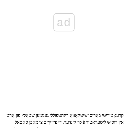
ad
קרעאַטיוויטי באָריס זשיטקאָוואַ ריגהטפוללי גענומען שטאָלץ פון אָרט
אין רוסיש ליטעראַטור פֿאַר קינדער. די פיייקייַט צו מאַכן סאַטאַל