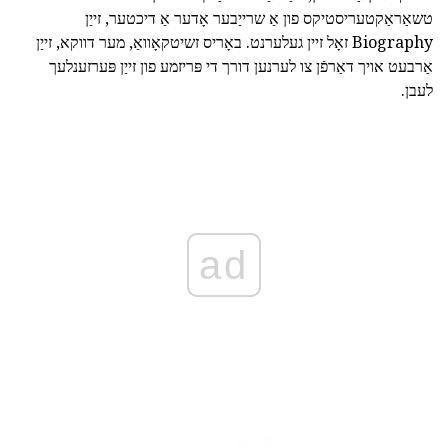
טשאַראַקטעריסטיקס פון אַ שרייַבער אָדער אַ דיכטער, זייַן
Biography זאָל זיין געלערנט. באָריס זשיטקאָוואַ, מער דווקא, זייַן
אַרבעט אויך דאַרפֿן צו לערנען דורך די פּריזמע פון זייַן פּערזענלעך
לעבן.
ad