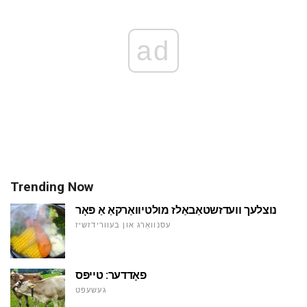
ad
Trending Now
נוצלעך וועדזשטאַבאַלז מולטיוואַרקאַ אַ פּאָר
עסנוואַרג און בעוורידזשיז
פאָדדער: טייפּס
געשעפט