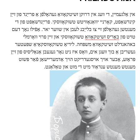
אין אַלגעמיין, די וועג אין דרוקן זשיטקאָוואַ געהאָלפֿן אַ פרייַנד פון זייַן
קינדשאַפט, קאָרניי יוואַנאָוויטש טשוקאָווסקי. פרייַנדשאַפט פון די
מענטשן געהאָלפֿן זיי צו בלייַבנ לעבן אין שווער יאר. אַפֿילו נאָך דעם
טויט פון
באָריס זשיטקאָוואַ
טשוקאָווסקי און זיין פרוי וואָרמלי
באהאנדלט זשיטקאָוואַ משפּחה. לידיאַ טשוקאָווסקאַיאַ שפּעטער
געשריבן אַ בוך וועגן אים, וואָס איז ניט נאָר געגעבן אַנאַליסיס פון זייַן
פּראָזע, אָבער אויך אויסגעדריקט הויך אַדמעריישאַן פֿאַר פּשוט
מענטש מענטש ענדאַוד מיט די מוט און טאַלאַנט.