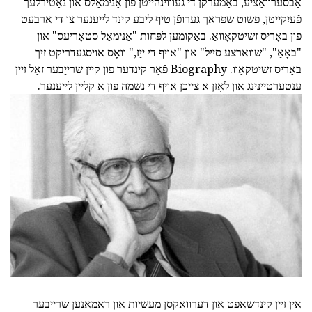
אָבסערוואַציע, באַמערקן די געוווינהייטן פון אַנימאַלס און נאַטירלעך
פֿעיִקייטן, פּשוט שפּראַך גערופֿן טיף ליבע קינד לייענער צו די אַרבעט
פון באָריס זשיטקאָוואַ. באַקומען לפּחות "אַנימאַל סטאָריעס" און
"באָאַ", "שווארצע סייל" און "אויף די ייַז," וואָס אויסגעדריקט זיך
באָריס זשיטקאָוו. Biography פֿאַר קינדער פון קיין שרייַבער זאָל זיין
ענטערטיינינג און לאָזן אַ צייכן אויף די נשמה פון אַ קליין לייענער.
אין זיין קינדשאַפט און דערוואַקסן מעשיות און ראמאנען שרייַבער