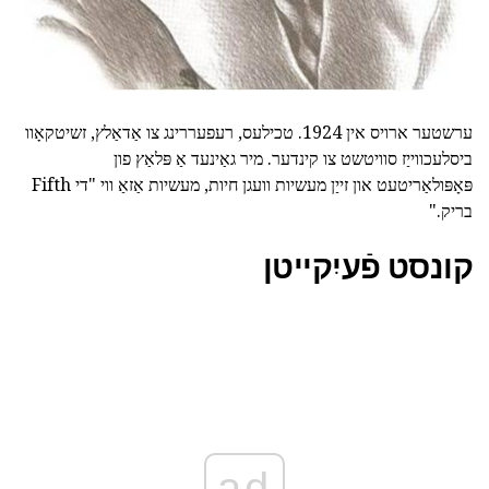
ערשטער ארויס אין 1924. טכילעס, רעפעררינג צו אַדאַלץ, זשיטקאָוו
ביסלעכווייַז סוויטשט צו קינדער. מיר גאַינעד אַ פּלאַץ פון
פּאָפּולאַריטעט און זייַן מעשיות וועגן חיות, מעשיות אַזאַ ווי "די Fifth
בריק."
קונסט פֿעיִקייטן
ad