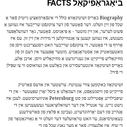
ביאָגראַפיקאַל FACTS
Biography באָריס זשיטקאָוואַ כּולל די אינפֿאָרמאַציע נייטיק פֿאַר אַ
שכל פון זייַן וועלט. דער פֿאָטער פֿון דער צוקונפֿט שרייַבער איז געווען אַ
פּשוט לערער, און זיין מוטער - אַ פּיאַניסט. פֿאָטער, גאָר דעוועלאָפּעד
מענטש, איז געווען קענען צו אַנטוויקלען די מידות אין זיין זון. עס איז
אַרויף צו די פאָטער, די צוקונפֿט שרייַבער האט ויסגעצייכנט וויסן פון
מאטעמאטיק און אַסטראָנאָמיע. מוטער אָפּענעד אין דעם זון פֿון
מוזיקאַליש פיייקייַט און געגרינדעט אַ מוזיקאַליש וויסן. אויבן אַלע,
באָריס זשיטקאָוו אינטערעסירט אין באַלעט און געוואוסט ווי צו שפּילן
די פֿידל.
זשיטקאָוו באקומען צוויי ענטיטיז. ערשטער אין אדעס פאַרטיק
פיייקייַט פון וויסנשאַפֿט, און דעמאָלט אַ ביסל יאָרן שפּעטער - אין די
שיפּבילדינג אָפּטיילונג פון סט Petersburg אוניווערסיטעט. לעבן איז
נישט גרינג. ער אנטייל אין דער רעוואלוציאנער געשעענישן אין די
אָנהייב פון דעם יאָרהונדערט, געביטן אַ פּלאַץ פון פאַרשידענע
בעאַוטיסיאַנס, ער האט טראַוועלעד דער וועלט ווי אַ נאַוויגאַטאָר פון
די שיף. אין אַלגעמיין, פֿאַר אַ מער גאַנץ שכל פון די