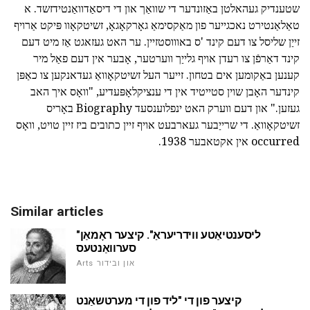
שטענדיק געהאלטן באַזונדער די שוואַך און די דיסאַדוואַנטידזשד. א
טאַלאַנטירט נאכגייער פון מאַקסימאַ גאָרקאָגאָ, זשיטקאָוו פּיקט אַרויף
זייַן שליסל צו דעם קינד 'ס באוווסטזיין. ער האט געזאגט אַז מיט דעם
קינד דאַרפֿן צו רעדן אויף גלייַך ווערטער, אָבער אין דעם פאַל מיר
קענען באַקומען אים בטחון. זייער העל זשיטקאָוואַ געדאנקען צו כאַפּן
קינדער האָבן שוין סטייטיד אין די ענציקלאָפּעדיע, "וואָס איך האב
געזען." און דעם ווערק האט ינפלוענסעד Biography באָריס
זשיטקאָוואַ. די שרייַבער געארבעט אויף זיין כתובים ביז זיין טויט, וואָס
occurred אין אקטאבער 1938.
Similar articles
"ליסענטיאַטע ווידריעראַ". קיצער ראָמאַן
סערוואַנטעס
Arts און ובידור
קיצער פון די "ליד פון די מערטשאַנט