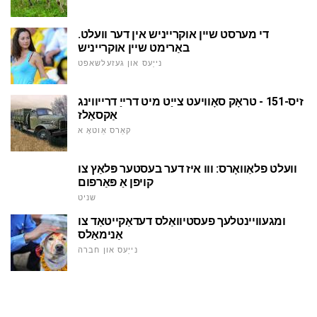
די מערסט שיין אוקרייניש אין דער וועלט.
באַרימט שיין אוקרייניש
נייַעס און געזעלשאפט
זיס-151 - טראָק סאָוויעט צייַט מיט דרייַ דרייווינג
אַקסאַלז
קאַרס אַוטאָ א
וועלט פלאַוואָרס: ווו איז דער בעסטער פּלאַץ צו
קויפן אַ פּאַרפום
שניט
ומגעוויינטלעך פעסטיוואַלס דעדאַקייטאַד צו
אַנימאַלס
נייַעס און חברה