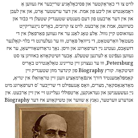
לויט צו די כאַראַקטער און פּסיכאָלאָגיע שרייַבער איז געווען אַ
ראָמאַנטיש און ליבע פון אמת. אין דער ערשטער אָרט, און אין לעבן
און אין דער אַרבעט פון דעם מענטש שטענדיק שטעלן די כּבֿוד און
כשיוועס, אמת און אַרבעט. לויט צו קרובים, באָריס נייַגעריקייַט
געוואוסט קיין גווול. אַלע טאָג לאַנג ער איז געווען פאַרפאַלן אין די
מעטאַל וואַרשטאַט, די נייוואַל פּאָרט, ווו ער געלערנט די בלוי-קאָלנער
דזשאָבס, געטינג נייַ דערפאַרונג און וויסן. נאָך גראַדזשאַוויישאַן, ער איז
געווען געפֿינט אַ לערנען שטעלע. אָבער זשיטקאָוואַ באווויגן צו סט
Petersburg, ווו ער געצויגן זיין טריינינג טאַלאַנטירט באָריס
זשיטקאָוו. קורץ Biography פון קינדער מוזן שטענדיק זיין
קאַמפּלאַמענטיד דורך אינפֿאָרמאַציע וועגן זיין טראַוואַלז אין ינדיאַ,
מאַדאַגאַסקאַר, מצרים, וואָס אָנגעפילט די שרייַבער 'ס דערפאַרונג מיט
נייַ געשעענישן און געדאנקען, אַרטפוללי געלייגט זיי אין זיין אַרבעט. אין
אנדערע ווערטער, גאַנץ אַ שווער און טשיקאַווע איז דער Biography