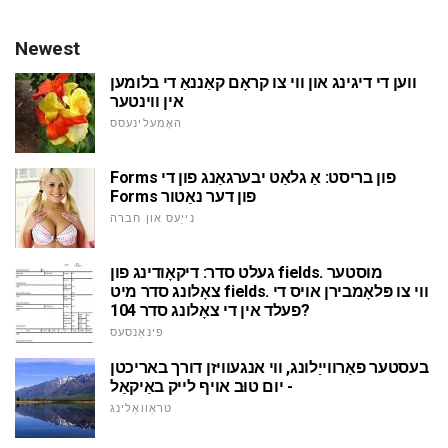
Newest
ווען די דיגינג און ווי צו קראָם קאַננאַ די בלומען
אין ווינטער
האָמעלינעסס
Forms פון בריסט: אַ גלאַט יבערגאַנג פון די
Forms פון דער נאַטור
נייַעס און חברה
געלט סדר: דיקאָודינג פון fields. מוסטער
צאָלונג סדר מיט fields. ווי צו פּלאָמבירן אויס די
פעלד אין די צאָלונג סדר 104?
פינאַנסעס
בעסטער פאַרווייַלונג, ווי אנגעוויזן דורך באריכטן
- יום טוּב אויף לייק באַיקאַל
טראַוואַלינג