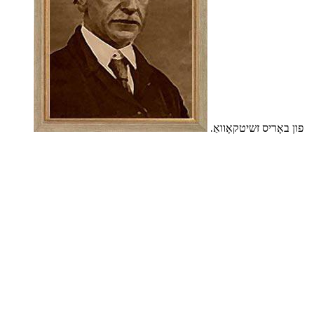
פון באָריס זשיטקאָוואַ.