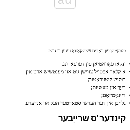
פֿעיִקייטן פון באָריס זשיטקאָוואַ זענען ווי גייט:
ינקאָרפּאָראַטיאָן פון דערפאַרונג;
אַ קלאָר אָפּטייל צווישן גוט און מענטשיש אָרט אין
רוסיש ליטעראַטור;
רייַך אין מעשיות;
דיינאַמיזאַם;
גלויבן אין דער הערשן סטאַרטעד העל און אנדערע.
קינדער 'ס שרייַבער