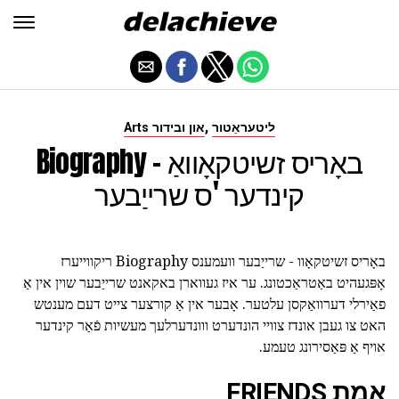
,
ליטעראַטור
Arts און ובידור
Biography באָריס זשיטקאָוואַ -
קינדער 'ס שרייַבער
באָריס זשיטקאָוו - שרייַבער וועמענס Biography ריקווייערז
אָפּגעהיט באַטראַכטונג. ער איז געווארן באקאנט שרייַבער שוין אין אַ
פאַירלי דערוואַקסן עלטער. אָבער אין אַ קורצער צייט דעם מענטש
האט צו געבן אונדז צוויי הונדערט ווונדערלעך מעשיות פֿאַר קינדער
אויף אַ פּאַסירונג טעמע.
אמת FRIENDS