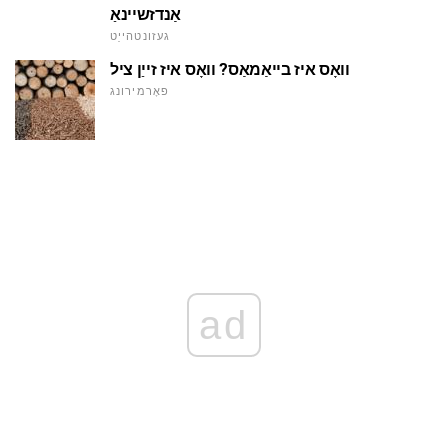
אַנדזשיינאַ
געזונטהייַט
וואָס איז בייאַמאַס? וואָס איז זייַן ציל
פאָרמירונג
ad