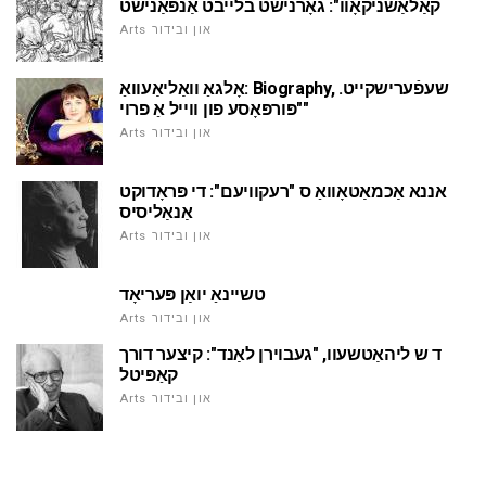
קאַלאַשניקאָוו": גאָרנישט בלייבט אַנפּאַנישט
Arts און ובידור
אָלגאַ וואַליאַעוואַ: Biography, שעפֿערישקייט.
"פּורפּאָסע פון ווייל אַ פרוי"
Arts און ובידור
אננא אַכמאַטאָוואַ ס "רעקוויעם": די פּראָדוקט
אַנאַליסיס
Arts און ובידור
טשיינאַ יואַן פּעריאָד
Arts און ובידור
ד ש ליהאַטשעוו, "געבוירן לאַנד": קיצער דורך
קאַפּיטל
Arts און ובידור