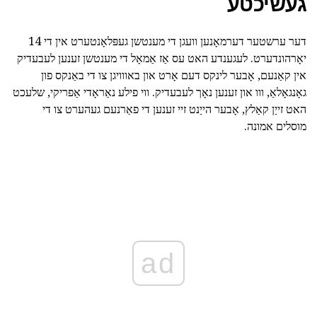
געשיכטע
דער ערשטער דערמאָנען וועגן די מענטשן געפּלאָנטערט אין די 14
יאָרהונדערט. לעגענדע האט עס אַז אַמאָל די מענטשן זענען לעבעדיק
אין קאַנעם, אָבער לינקס דעם אָרט און באווויגן צו די באַנקס פון
גאָנגאָלאַ, ווו און זענען נאָך לעבעדיק. ווי פילע נאַראָדי אַפריקי, שלעכט
האט זייַן קאַלץ, אָבער הייַנט זיי זענען די פאַרנעם געהערט צו די
מוסלים אמונה.
ad