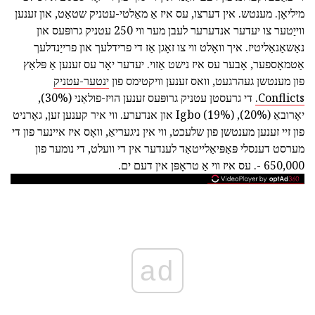
מיליאָן. מענטש. אין דערצו, עס איז אַ מאַלטי-עטניק שטאַט, און זענען
ווייַטער צו יעדער אנדערער לעבן מער ווי 250 עטניק גרופּעס און
נאַשאַנאַליטיז. איך וואָלט ווי צו זאָגן אַז די פרידלעך און פרייַנדלעך
אַטמאָספער, אָבער עס איז נישט אַזוי. יעדער יאָר עס זענען אַ פּלאַץ
פון מענטשן געהרגעט, וואס זענען וויקטימס פון
ינטער-עטניק
Conflicts.
די גרעסטן עטניק גרופּעס זענען הויז-פולאַני (30%),
יאָרובאַ (20%), Igbo (19%) און אנדערע. ווי איר קענען זען, גאָרניט
פון זיי זענען מענטשן פון שלעכט, ווי אין ניגעריאַ, וואָס איז איינער פון די
מערסט דענסלי פּאַפּיאַלייטאַד לענדער אין די וועלט, די נומער פון
650,000 -. עס איז ווי אַ טראָפּן אין דעם ים.
ad