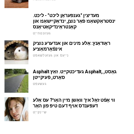
מעדיצין "גענפעראָן ליכט" - ליכט.
ינסטראַקשאַנז פֿאַר נוצן, ינדאַקיישאַנז און
קאָנטראַינדיקאַטיאָנס
געזונטהייַט
ראָודאַנץ: אַלע מינים און אנדערע נוציק
אינפֿאָרמאַציע
נייַעס און געזעלשאפט
Asphalt געדיכטקייַט. זאַץ Asphalt, גאָסט,
סאָרט, פֿעיִקייטן
געשעפט
ווי אָפֿט זאָל איך וואַשן מיין האָר? עס אַלע
דעפּענדס אויף דעם טיפּ פון האָר
שיינקייַט