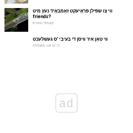
ווי צו שפּילן פּראָיעקט זאָמבאָיד נעץ מיט
friends?
קאָמפּיוטערס
ווי טאָן איר וויסן די בעיבי 'ס געשלעכט
היים און משפּחה
ad