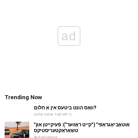
ad
Trending Now
וואָס הונט ביטעס אין אַ חלום?
גייסטיקער אנטוויקלונג
"אַוטאָביאָגראַפי" ("קייט ראָווער"): פֿעיִקייטן און
טשאַראַקטעריסטיקס
Automobiles