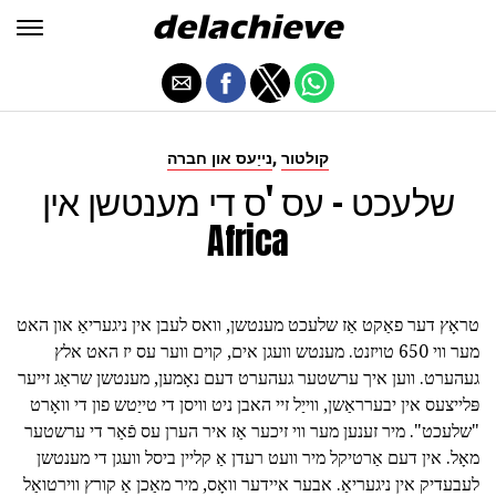
,
קולטור
נייַעס און חברה
שלעכט - עס 'ס די מענטשן אין
Africa
טראָץ דער פאַקט אַז שלעכט מענטשן, וואס לעבן אין ניגעריאַ און האט
מער ווי 650 טויזנט. מענטש וועגן אים, קוים ווער עס יז האט אלץ
געהערט. ווען איך ערשטער געהערט דעם נאָמען, מענטשן שראַג זייער
פּלייצעס אין יבערראַשן, ווייַל זיי האבן ניט וויסן די טייַטש פון די וואָרט
"שלעכט". מיר זענען מער ווי זיכער אַז איר הערן עס פֿאַר די ערשטער
מאָל. אין דעם אַרטיקל מיר וועט רעדן אַ קליין ביסל וועגן די מענטשן
לעבעדיק אין ניגעריאַ. אבער איידער וואָס, מיר מאַכן אַ קורץ ווירטואַל