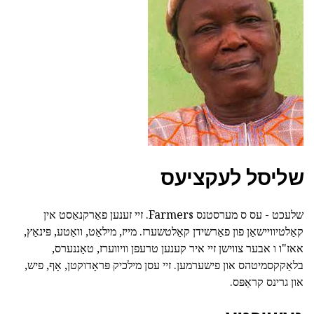
שליסל לעקציעס
שלעכט - עס ס מערסטנס Farmers. זיי זענען פאַרקנאַסט אין
קאַלטיוויישאַן פון פאַרשידן קאַלטשערז. מייז, מילאַט, וואַטע, פּינאַץ,
אאז"ו ו אבער צווישן זיי איר קענען טרעפן וויווערז, טאַננערס,
בלאַקקסמיטהס און פישערמען. זיי עסן מילכיק פּראָדוקטן, אָף, פיש,
און גרינס קראַפּס.