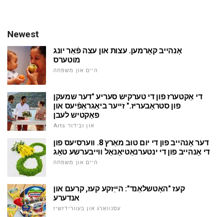
Newest
אָנהייב קאָרמען. עצות און עצה פֿאַר יונג
מוטערס
היים און משפּחה
די אַקטערז פון די טערקיש סעריע "דער שמעקן
פון סטראָבעריז." זייער ביאָגראַפֿיעס און
פאַקטיש לעבן
Arts און ובידור
דער אָנהייב פון די יום טוּב מאַרץ 8. ווערסיעס פון
די אָנהייב פון די ינטערנאַטיאָנאַל ווייבערשע טאָג
היים און משפּחה
קעז "האָטשלאַנד": הייַזקע קעז, קרעם און
אנדערע
עסנוואַרג און בעוורידזשיז