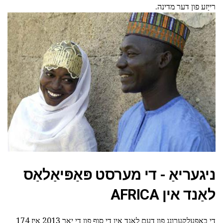
רייַזע פון דער מדינה.
ניגעריאַ - די מערסט פּאַפּיאַלאַס
לאַנד אין AFRICA
די באַפעלקערונג פון דעם לאַנד אין די סוף פון די יאָר 2013 איז 174