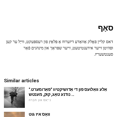
סאָף
דאס קליין פאָלק אַוואַדע דיזערווז אַ פּלאַץ פון רעספּעקט, ווייַל ער קען
ופהיטן זייער אידענטיטעט, זייער שפּראַך און מינהגים פֿאַר
סענטשעריז.
Similar articles
אַלע וואַלועס פון די אַדזשיקטיוו "פאַרומערט."
נודנע טאָג, קוק, מענטש ...
נייַעס און חברה
וואָס איז גוט