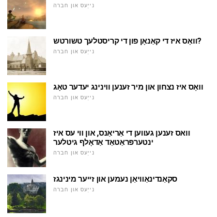
נייַעס און חברה
וואָס איז די קאַנאָן פון די קריסטלעך טשורטש?
נייַעס און חברה
וואָס איז נצחון און מיר זענען ווינינג יעדער טאָג
נייַעס און חברה
וואס זענען געווען די אַריאַנס, און ווי עס איז
ינטערפּראַטאַד אַדאָלף גיטלער
נייַעס און חברה
סקאַנדינאַוויאַן נעמען און זייער מינינגז
נייַעס און חברה