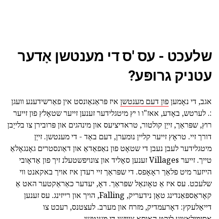
שלעכט - עס 'ס די מענטשן אָדער
עטניק גרופּע?
אגב, די נאָמען
פון דעם מענטשן
איז פּראַנאַונסט אין פאַרשידענע וועגן
:. לערטש, באָדע, אאז"ו ו יץ מיטגלידער זענען זייער שטאָלץ פון זייער
רוץ, שפּראַך, זייַן קולטור, טראדיציעס און מינהגים און פּרובירן צו בלייַבן
דורך זיי. טראָץ זייער קליין נומערן, דעם באַד - די מענטשן. זייַן
מיטגלידער לעבן נעבן די שטאָט פון נאַפאַדאַ און דאַונסטרים גאָנגאָלאַ
טייך. זייער Villages זענען סאָליד און צונויפשטעלנ זיך פון אַדאָובי
הייזער מיט פלאַך ראָאָפס. די שפּראַך זיי רעדן איז אויך באקאנט ווי
שלעכט. עס איז אַ טאָונאַל שפּראַך. דאָ, יעדער כאַראַקטער האט אַ
קאָראַספּאַנדינג טאָן נידעריק, Falling, הויך און רייזינג. עס זענען
דייאַלעקץ: דאָרעמדיק, מזרח און מערב. לעצטנס, רעכט צו
אסימילאציע ליקט האַוסאַ צווישן די מענטשן.