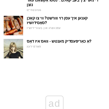
די מעדיצין 'בעביקאַלם': ינסטראַקשאַנז פֿאַר
נוצן
געזונטהייַט
קענען איך עסן רוי ווורשט? ווי צו קאָכן
סאָסידזשיז?
עסנוואַרג און בעוורידזשיז
אַ כאַריפעסדיק מענטש - וואס איז דאָס?
פאָרמירונג
ad