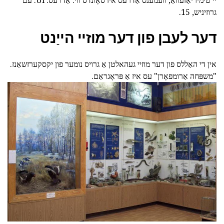
יי טימיריאַזעוואַ, וועמענס אַדרעס איז סאָונדס ווי: אַדרעס: Ul. עם
גרוזיניש, 15.
דער לעבן פון דער מוזיי הייַנט
אין די האַללס פון דער מוזיי געהאלטן אַ גרויס נומער פון יקסקערזשאַנז.
"משפּחה אַרומפאָרן" עס איז אַ פּראָגראַם.