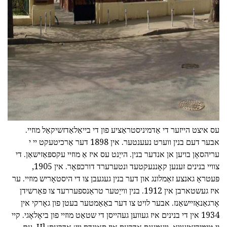
ad
עס איצט הייזער די אַדמיניסטראַציע פון די בייאַלאַדזשיקאַל מוזיי.
אבער דעם בנין ווערט נעענטער. אין 1898 דער אַרכיטעקט יי י
עריהסאָן בויען אן אנדער בנין. הייַנט עס איז אַ מוזיי עקספּאַזישאַן. די
צוויי בנינים זענען קאָננעקטעד ונטערערד דורכפאָר. אין 1905,
פּעטראָ גאנצע זאַמלונג און דער בנין געגעבן צו די היסטאָריש מוזיי. ער
איז געשטארבן אין 1912. בנין ווייַטער טראַנספעררעד צו פאַרשידן
אָרגאַנאַזיישאַנז. אבער לויט צו דער באַאַמטער בעטן פון גאָרקי אין
1934 אין די בנינים איז געווען געהייסן די שטאַט מוזיי פון ביאָלאָגי. קיי