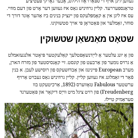
געווען ליגן אויף די ספּאַרראָוו היללס, אָבער גאָרקי פּעטיציע
טראַנספעררעד. קליין גרוזיניש גאַס איז געווען דער אָרט פון דעם מוזיי.
עס איז ליגן אין אַ קאָמפּלעקס פון יינציק בנינים ביז אַהער אָונד דורך די
סוחר, זאַמלער און פּאַטראָן פּי אויך סטשוקינו.
שטאָט מאַנשאַן שטשוקין
פון אַ יונג עלטער אַ לייַדנשאַפטלעך קאַלעקטער פּיאָטר אלנגעזאמלט
אַ גרויס נומער פון אַרבעט פון קונסט. זיי קאָנסיסטעד פון מזרח הארן,
מערב European פּיינינגז און אַבדזשעקס פון רוסישע לעבן. א בנין
פֿאַר די זאַמלונג איז געווען קליין. קליין גרוזיניש גאַס געבויט אַרויף
ערשטער Fabulous טאָווערס (1892, אַרכיטעקט בוו
Freudenberg) פון רויט ציגל מיט ווייַס דיקאָר און פּאַטערנד
סעראַמיק טיילז.