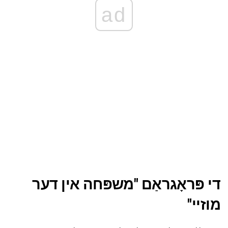
ad
די פּראָגראַם "משפּחה אין דער
מוזיי"