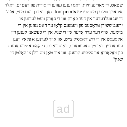
שטאָט, די מאַרינע חיות. דאס זענען געווען די סודות פון דעם ים. וואַלד
איז אויך פול פון מיסטעריעז footprints. נאָך באזוכן דעם מוזיי, אַפֿילו
די יונג וועלדערער אין דער פּאַרק און די פּאַרק וועט לערנען צו
ידענטיפיצירן טראַסעס פון וועמענס קלאָז ער האט געזען אין די
ביימער, אויף דער ערד אָדער אין די שניי. אין די סעשאַנז קענען זיין
אַקסעסט אין די דזשוראַססיק צייַט, און אויך לערנען אַ פּלאַץ וועגן
פּעראַסייץ: באָווויין טאַפּעוואָרם, ראָונדוואָרם, די קאַוסאַטיווע אַגענט
פון מאַלאַריאַ און סליפּינג קרענק. און איר טאָן ניט ווילן צו האַלטן די
שפּין?
ad