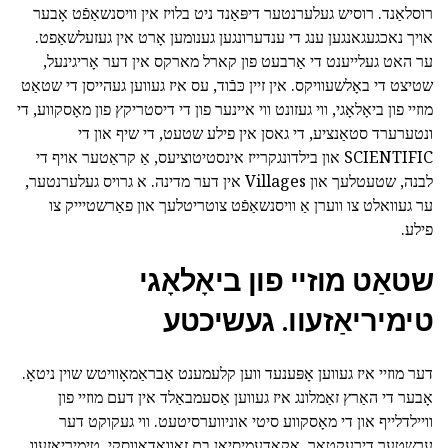
רוסלאַנד. רוסיש געלערנטער דיפּאַנד ניט בלויז אין וויסנשאַפֿט אָבער
אויך נאכגעגאנגען ענג די ענדערונגען גענומען אָרט אין געזעלשאַפט.
ער האט געלייענט די אַרבעט פון קארל מארקס אין דער אָריגינעל,
שטיצט די באָלשעוויקס. אין זיין כּבֿוד, עס איז געווען געהייסן די שטאַט
מוזיי פון ביאָלאָגי, ווי געזונט ווי איינער פון די דיסטריקץ פון מאָסקווע, די
ונטערערד סטאַנציע, די גאסן אין פילע שטעט, די שיף און די
SCIENTIFIC און בילדונגקרייז אינסטיטוציעס, אַ קראַטער אויף די
לבנה, שטעטלעך און Villages אין דער מדינה. א גרויס געלערנטער,
ער געוואלט צו ווערן אַ וויסנשאַפֿט צוטריטלעך און פאַרשטיייק צו
פילע.
שטאַט מוזיי פון ביאָלאָגי
טימיריאַזעוו. געשיכטע
דער מוזיי איז געווען אָפּענעד ווען קלעמענט אַבראַמאָוויטש שוין ניטאָ.
אָבער די האַרץ זאַמלונג איז געווען אַסעמבאַלד אין דעם מוזיי פון
וויילדלייף און די מאָסקווע סיטי אוניווערסיטעט. ווי געקוקט דער
ערשטער דירעקטאָר, אַקאַדעמיסיאַן בם זאַוואַדאָווסקי, טימיריאַזעוו