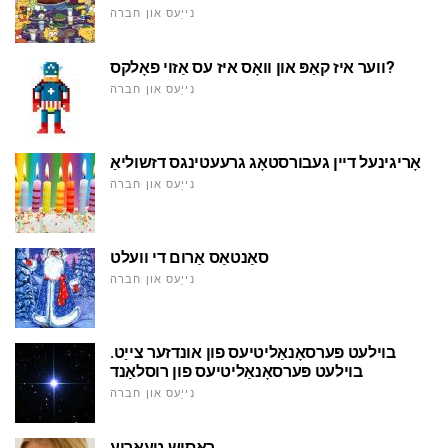
נייַעס און חברה
ווער איז קאַפּ און וואָס איז עס אַזוי פאָלקס?
נייַעס און חברה
אָריגינעל דיין געבורסטאָג גרעעטינגס דזשוליאַ
נייַעס און חברה
סאַנטאַס אַרום די וועלט
נייַעס און חברה
בוילעט פּערסאָנאַליטיעס פון אונדזער צייַט.
בוילעט פּערסאָנאַליטיעס פון רוסלאַנד
נייַעס און חברה
ראַסיש טעאָריע