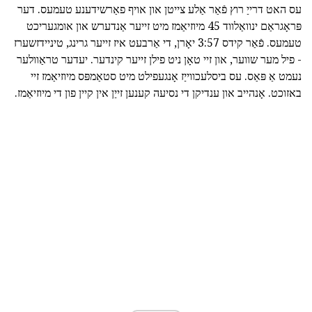
עס האט דרייַ רוץ פֿאַר אַלע צייטן און אויף פאַרשידענע טעמעס. דער
פּראָגראַם ינוואַלווד 45 מיוזיאַמז מיט זייער אַנדערש און אומגעריכט
טעמעס. פֿאַר קידס 3:57 יאָרן, די אַרבעט איז זייער גרינג, טיניידזשערז
- פיל מער שווער, און זיי טאָן ניט פילן זייער קינדער. יעדער טראַוולער
נעמט אַ פּאַס. עס ביסלעכווייַז אָנגעפילט מיט סטאַמפּס מיוזיאַמז זיי
באזוכט. אָנהייב און ענדיקן די נסיעה קענען זייַן אין קיין פון די מיוזיאַמז.