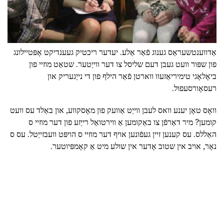
אַדווענטשעראַס גענוג פֿאַר אַלע. יעדער ריכטיק געענדיקט אָפּטיילונג
פון שפּור וועט געבן דעם שליסל צו דער ווייַטער. שטאַט מוזיי פון
ביאָלאָגי טימיריאַזעוו ווארטן פֿאַר הילף פון די נייַגעריק און
רעסאָורסעפול.
וואָס טאָן יענע וואס לעבן ווייַט אַוועק פון מאָסקווע, און באַלד עס וועט
קומען? מיר דאַרפֿן צו באַקומען אַ ווירטואַל רייַזע פון דער מוזיי ס
האַללס. עס קענען זיין געפֿונען אויף דער מוזיי ס הויפּט וועבזייַטל. עס ס
נאָר, אויב אין שטוב אָדער אין שולע מיט אַ קאָמפּיוטער.