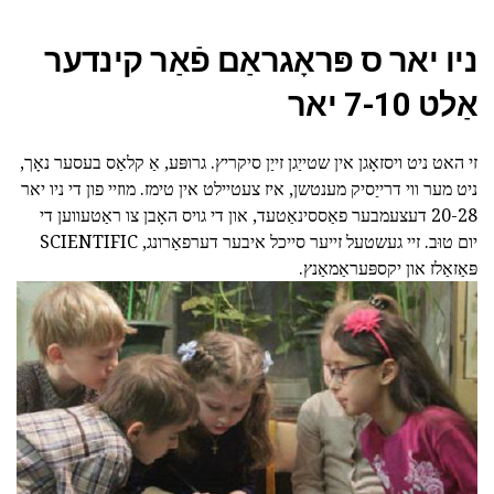
ניו יאר ס פּראָגראַם פֿאַר קינדער
אַלט 7-10 יאר
זי האט ניט ויסזאָגן אין שטייַגן זייַן סיקריץ. גרופּע, אַ קלאַס בעסער נאָך,
ניט מער ווי דרייַסיק מענטשן, איז צעטיילט אין טימז. מוזיי פון די ניו יאר
20-28 דעצעמבער פאַססינאַטעד, און די גויס האָבן צו ראַטעווען די
יום טוּב. זיי געשטעל זייער סייכל איבער דערפאַרונג, SCIENTIFIC
פּאַזאַלז און יקספּעראַמאַנץ.