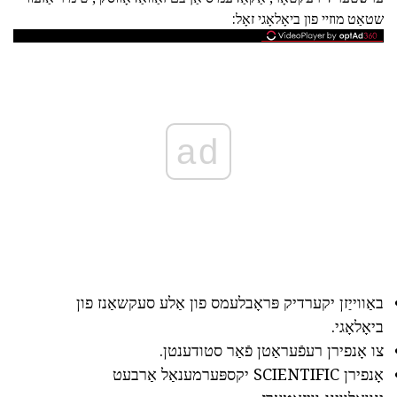
שטאַט מוזיי פון ביאָלאָגי זאָל:
ad
באַווייַזן יקערדיק פּראָבלעמס פון אַלע סעקשאַנז פון
ביאָלאָגי.
צו אָנפירן רעפֿעראַטן פֿאַר סטודענטן.
אָנפירן SCIENTIFIC יקספּערמענאַל אַרבעט