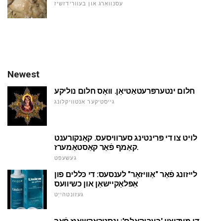
עסנוואַרג און בעוורידזשיז
Newest
חלום ינטערפּרעטאַטיאָן. וואָס חלום נוליקע
גייסטיקער אנטוויקלונג
לויט צו די פּרינטינג סערוויסעס. קאָנקורענט
קאַמף פֿאַר קאַסטאַמערז.
געשעפט
לייזונג פֿאַר "אַוויזאָר" לענסעס: די כּללים פון
אַפּלאַקיישאַן און כשיוועס
געזונטהייַט