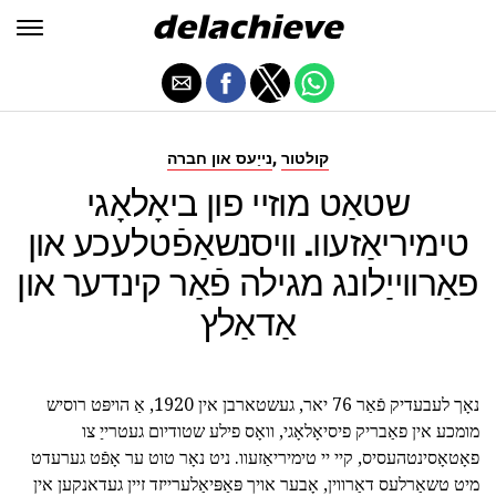
,
קולטור
נייַעס און חברה
שטאַט מוזיי פון ביאָלאָגי
טימיריאַזעוו. וויסנשאַפֿטלעכע און
פאַרווייַלונג מגילה פֿאַר קינדער און
אַדאַלץ
נאָך לעבעדיק פֿאַר 76 יאר, געשטארבן אין 1920, אַ הויפּט רוסיש
מומכע אין פאַבריק פיסיאָלאָגי, וואָס פילע שטודיום געטרייַ צו
פאָטאָסינטהעסיס, קיי יי טימיריאַזעוו. ניט נאָר טוט ער אָפֿט גערעדט
מיט טשאַרלעס דאַרווין, אָבער אויך פּאַפּיאַלערייזד זיין געדאנקען אין