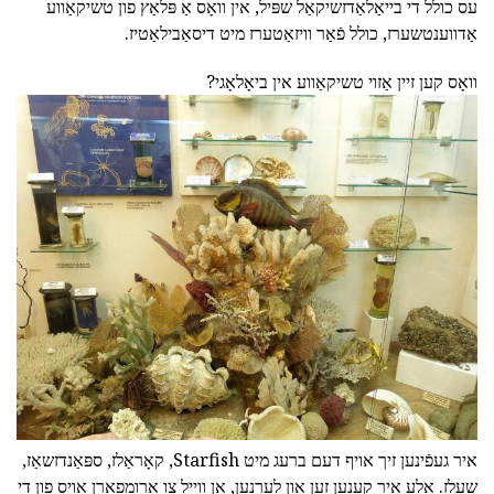
עס כולל די בייאַלאַדזשיקאַל שפּיל, אין וואָס אַ פּלאַץ פון טשיקאַווע
אַדווענטשערז, כולל פֿאַר וויזאַטערז מיט דיסאַבילאַטיז.
וואָס קען זיין אַזוי טשיקאַווע אין ביאָלאָגי?
איר געפֿינען זיך אויף דעם ברעג מיט Starfish, קאָראַלז, ספּאַנדזשאַז,
שעלז. אַלע איר קענען זען און לערנען, אָן ווייל צו אַרומפאָרן אויס פון די