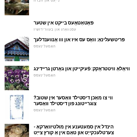
נייַעס און חברה
פּאָטאַטאָעס בייקט אין שטער
עסנוואַרג און בעוורידזשיז
פּריטשעלינאַ: וואָס עס איז און ווו אָנווענדלעך
האָמעלינעסס
וויאָלאַ וויטטראָקק: פֿעיִקייטן און גאָרטן גריידינג
האָמעלינעסס
ווי צו מאַכן דיסטילד וואַסער אין שטוב?
צוגרייטונג פון דיסטילד וואַסער
האָמעלינעסס
הינדל אין סמעטענע אין מולטיוואַרקאַ -
צערטלעכקייַט און טאַם אין אַ קורץ צייַט