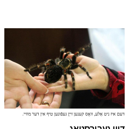
דעם איז ניט אַלע, וואָס קענען זייַן געפֿונען טיף אין דער מוזיי.
דיין געבורסטאָג