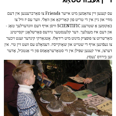
עס קענען זיין צוזאַמען מיט אייער Friends צו פאַרברענגען אין דעם
מוזיי און גיין אין די טריט פון קאַריקאַ און וואַלי. ווער עס יז וויל צו
באַקומען אַ שטרענג SCIENTIFIC וויסן אויף דעם ווונדערלעך טאָג -
און דעם איז מעגלעך. דער קלענסטער גוידעס פאָרשלאָגן יקסייטינג
מאַרשרוט צו פופציק מינוט מיט רידאַלז. אָטגאַדקי קינדער זענט זיכער
צו געפֿינען אויף די שטייט און שאָוקייסיז. דעמאָלט עס וועט זיין טיי. אין
דערצו, איר קענען שפּילן אין די סטאָרעראָאָמס פון די אַנטכיל, אָדער
זען בירדס 'נעסץ.