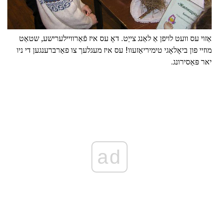
אַזוי עס וועט לויפן אַ לאַנג צייַט. דאָ עס איז פֿאַרוויילערישע, שטאַט
מוזיי פון ביאָלאָגי טימיריאַזעוו! עס איז מעגלעך צו פאַרברענגען די ניו
יאר פּאַסירונג.
ad