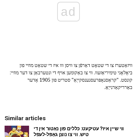
ad
וויזאַטערז צו די שטאָט דאַרפֿן צו וויסן ווו איז די שטאַט מוזיי פון
ביאָלאָגי טימיריאַזעוו. ווי צו באַקומען אויף די ונטערבאַן צו דער מוזיי:
קונסט. "קראַסנאָפּרעסנענסקייַאַ" סטריט פון 1905 אָדער
באַרריקאַדנייַאַ.
Similar articles
ווי שיין איז? עטיקעט: כּללים פון נאַטור אין די
טיש. ווי צו נוצן גאָפּל-לעפל