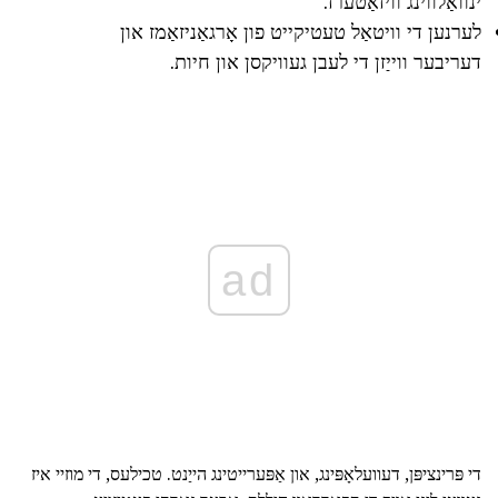
ינוואַלווינג וויזאַטערז.
לערנען די וויטאַל טעטיקייט פון אָרגאַניזאַמז און
דעריבער ווייַזן די לעבן געוויקסן און חיות.
ad
די פּרינציפּן, דעוועלאָפּינג, און אַפּערייטינג הייַנט. טכילעס, די מוזיי איז