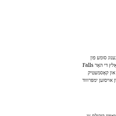
ענוג סומע פון
וויטאַמין א אין די דיעטע לידז צו רידוסט ימיונאַטי. קינדער וואַקסן סלאָולי, און אין אַדאַלץ די האָר Falls
 און קאָסמעטיק
ן אויסזען ימפּרוווד
טאַמין ביכולת צו