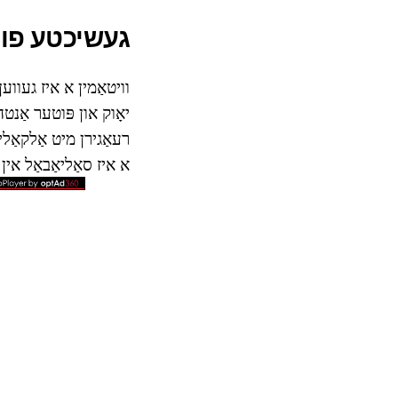
געשיכטע פון
יאָוק און פּוטער אַנט
רעאַגירן מיט אַלקאַליס
א איז סאַליאַבאַל אין פאַץ." שוין אין 1916 עס איז געו