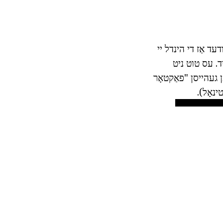
ַנטיס קאָנקלודעד אַז די הינדל יי
יד. עס טוט ניט
ען געהייסן "פאַקטאָר