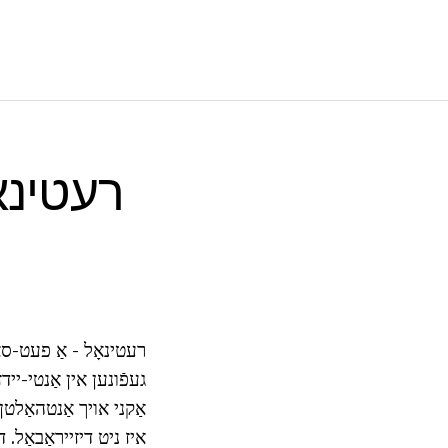
רעטינאָל - אַ פעט-סאַל
געפֿונען אין אַנטי-ייד
אַקני אויך אַנטהאַלטן 
איז ניט דיזייראַבאַל. 