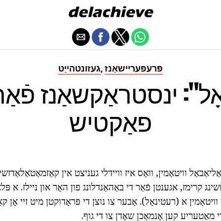
פּרעפּעריישאַנז
געזונטהייַט
,
פאַקטיש
יאַבאַל וויטאַמין, וואָס איז וויידלי געניצט אין קאַזמאַטאַלאַדזשי
זשינג קרימז, אגענטן פֿאַר די באַהאַנדלונג פון האָר און ניילז. א פּלא
וויטאַמין א (רעטינאָל). אָבער צו נוצן די פּראָדוקטן מיט זיי אָן ק
די מאַטעריע קען אָנמאַכן שאָדן צו די גוף.