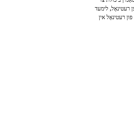
צן רעטינאָל, לימעד
 פון רעטינאָל אין