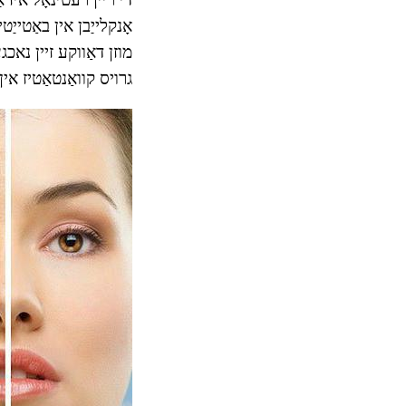
אָנקלייַבן אין באַטיי
מוזן דאַווקע זיין נאכג
גרויס קוואַנטאַטיז אין סדר צו ד