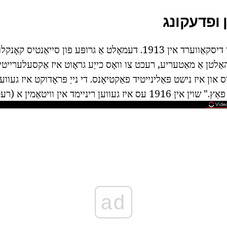
 ופדעקונג
וויטאַמין א איז געווען דיסקאַווערד אין 1913. דעמאָלט אַ גרופּע פון סייא
האַלטן אַ מאַטעריע, רעכט צו וואָס כייַע גראָוט איז אַקסעלערייט
 און איז נישט פּאַלינייטיד פאַקטיאָנס. די נייַ פּראָדוקט איז געוו
וען ריניימד אין וויטאַמין א (רעטינאָל).
ad