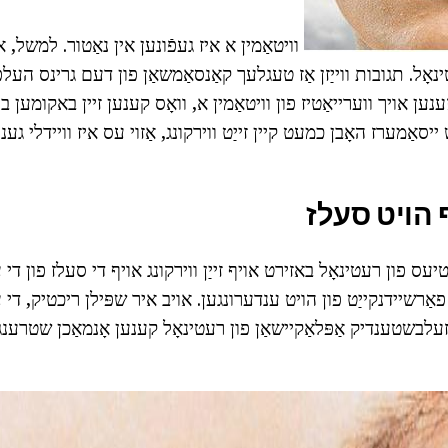
וויטאַמין א איז געפֿונען אין נאַטור. למשל, אי
נאָל. תגובות ווייַזן אַז טעגלעך קאַנסאַמשאַן פון דעם גרינס העל
ענען אויך ווערייאַטיז פון וויטאַמין א, וואָס קענען זיין באקומען 
יסאַמערז האָבן כמעט קיין זייַט ווירקונג, אַזוי עס איז וויידלי גענ
ף הויט סעלז
עס פון רעטינאָל באזירט אויף זייַן ווירקונג אויף די סעלז פון די 
 פאַרשיידנקייַט פון הויט ענדערונגען. אויב איר שפּילן ריכטיק, די 
ער די זעלבשטענדיק אַפּלאַקיישאַן פון רעטינאָל קענען אָנמאַכן שטרענג