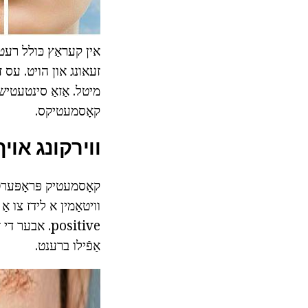
אין קעראַץ כּולל רעטי
זעאונג און הויט. עס ז
מיטל. אַזאַ סינטעטיש י
קאָסמעטיקס.
ווירקונג אוי
קאָסמעטיק פּראָפּערטי
וויטאַמין א לידז צו אַ
positive. אב
אַפֿילו ברענט.