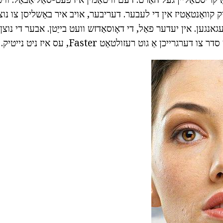
ַטיק קוואַנטאַטיז אין די לעבער. דעריבער, אויב איר באַשליסן צו נו
עגאנגען. אין יעדער פאַל, די דאָוסאַדזש וועט בייַטן. אבער די נוצן
ערגרייכן אַ גוט רעזולטאַט Faster, עס איז ניט נייטיק.