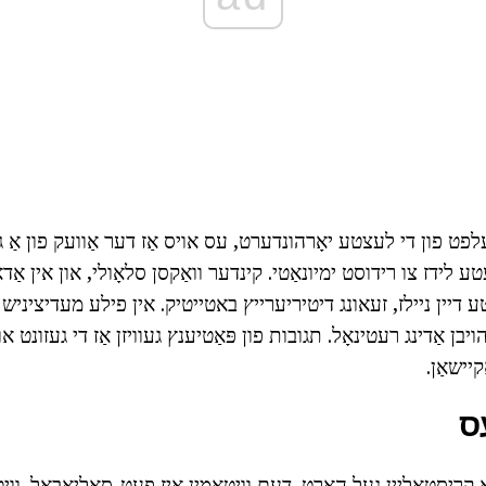
 פון די לעצטע יאָרהונדערט, עס אויס אַז דער אַוועק פון אַ ג
ע דיין ניילז, זעאונג דיטיריערייץ באטייטיק. אין פילע מעדיציניש
יבן אַדינג רעטינאָל. תגובות פון פּאַטיענץ געוויזן אַז די געזונט או
ַקיישאַן.
ס
אַ קריסטאַליין געל האַרט. דעם וויטאַמין איז פעט-סאַליאַבאַל. ווי