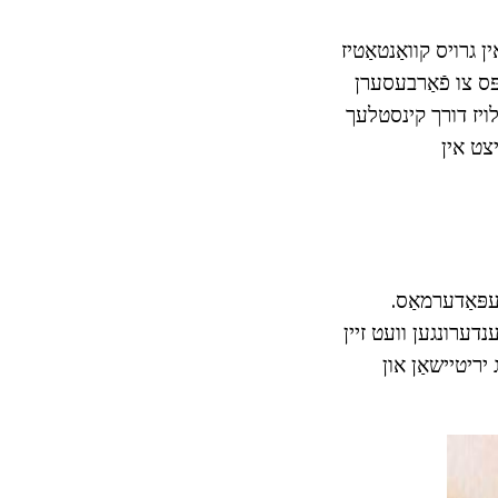
ן גרויס קוואַנטאַטיז
פּס צו פֿאַרבעסערן
בלויז דורך קינסטלעך
יצט אין
עפּאַדערמאַס.
ענדערונגען וועט זיין
 יריטיישאַן און