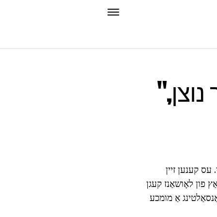
"רעטינאָל": ינסטראַקשאַנז פֿאַר נוצן,
. עס קענען זיין
ַץ פון לאָושאַנז קעגן
אַנסאַלטינג אַ מומכע