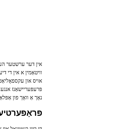
אין דער ערשטער העלפט
אויס און עקספאָליאַט
פּרעפּעריישאַנז אנגעהו
נאָך אַ וואָך פון אַפּלא
פּראָפּערטיע
די ריין רעטינאָל איז 