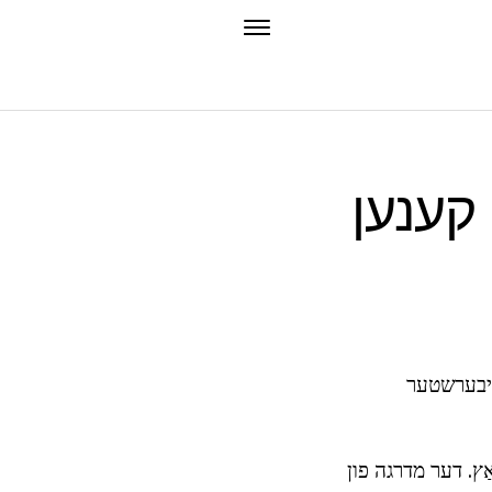
 קענען
אויבערשטער
ַץ. דער מדרגה פון