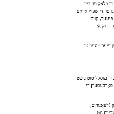
י בלאָק פון דיין
 פון די שפּיץ אַראָפּ
 פינגער, קוים
 איז נייטיק אויף יעדער זייַט 10 מאל, דער דרוק איז
 זייער מעניוז צו
ג די מוסקל טוט נישט
 פֿאַרבעסערן די
ן (לעאָנורוס,
גרייכן גוט