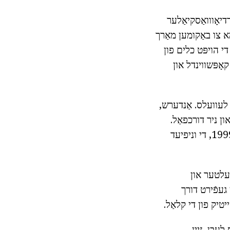
דיאָווואַסקיאַלער
 צו באַקומען מאַרך
די הויפּט כלים פון
אָפּשווינדל און
ראָל פון בלוט דרוק לעוועלס. אַנדערש,
ן ניר דורכפאַל.
איינער פון די הויפּט פּאַראַמעטערס פון די מענטשלעך אָרגאַניזם איז בלוט דרוק. אין 1999, די וניפיעד
 עלטער און
געפֿירט דורך
יטיק פון די קלאַל.
עבן, זייַן