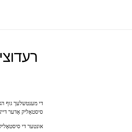
רעדוציר
די מענטשלעך גוף האט
סיסטאָליק אָדער דייא
אונטער די סיסטאָליק 