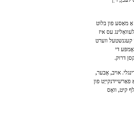
יגן צו 5 ליטער פון בלוט, מיט אַ מאַסע פון בלוט
וואַלינג עס איז
די קעגנשטעל ווערט
ָמפּע די
נגלי. אויב, אָבער,
פאַרשיידנקייַט פון
ף קיט, וואָס