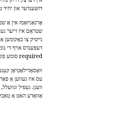
דזשענדער און יחיד 
שטראָם איז זייער געו
נייטיק צו באַקומען א
דעפּענדס אויף די נומע
required סומע פון בלוט דאַרפֿן צו פאַרגרעסערן בלוט שטראָם, וואָס לידז צו געוואקסן דרוק.
וואַסאָדילאַטיאָן קענ
עס איז געווען אַ פאַר
וועגן. געפיל ונוועלל
אַוואַדע האט אַ טאַבל