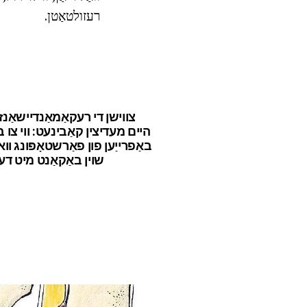
רעזולטאַטן.
צווישן די רעקאַמאַנדיישאַנז
היים מעדיצין קאַבינעט: ווי צו 
באַפרייַען פון פאַרשטאָפּונג וו
שוין באַקאַנט מיט דעם