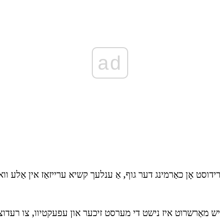
ad
ידוסט אָן כאַרמינג דער גוף, אַ ענלעך קשיא ערייזאַז אין אַלע וו
יש מאַרשרוט איז נישט די מערסט זיכער און עפעקטיוו, צו רעדוצי