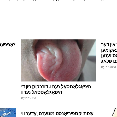
 אין דער
אַפּפּענדיסיטיס אָדער אָנווער פון לעבן?
באַקומען
אס זענען
 פּלאָג
געזונטהייַט
היפּאָגלאָססאַל נערוו. דורכקוק פון די
היפּאָגלאָססאַל נערוו
געזונטהייַט
עצות יקספּיריאַנסט מוטערס, אָדער ווי