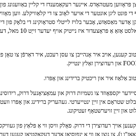
 פּראָווען מעטהאָדס. איינער רעקאַמענדז די קליין באַוועגונג פון ד
 פונט ליגן אונטער די אויער לאָוב צו די קלאַוויקלע. ווען מאָווינג
קן אָדער מאַסאַזש, אָבער בלויז לייטלי סטראָוקינג די בלאָק פון די
רירנדיק די הויט. דו זאלסט אַזאַ אַ פּראָצעדור
ב קענען, אויב איר אָנהייבן צו עסן רעכט, איר דאַרפֿן צו טאָן פון
 אַלאַוז איר און ריכטיק ברידינג און אָפּרו.
יידער יקספּאָוזד צו גשמיות דרוק און עמאָציאָנעל דרוק, רידוסינ
 בלוט שטראָם אין זייַן ינטייערטי. געהעריק ברידינג און אָפּרו וועט
ט און זייַן זויערשטאָף זעטיקונג.
נען אויך רעדוצירן די דרוק. פאָלק וויסן ווי אַ פּלאַץ פון געוויקס
, אאז"ו ו), צו נוצן אַז ווי אַ ינפוסיאָן אָדער דעקאָקטיאָן קענען דער