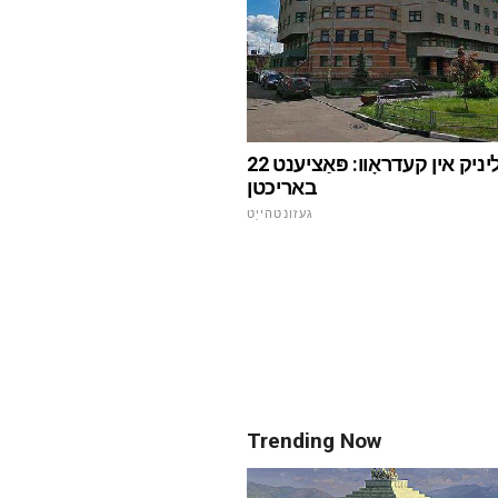
22 קליניק אין קעדראָוו: פּאַציענט
באריכטן
געזונטהייַט
Trending Now