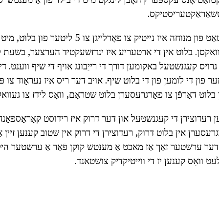
טשאַראַקטעריסטיקס.
אָרגאַניזאַמז אין אַ שטאַט פון מנוחה איז נייטיק צו פאָרלי
ואקסן. בלוט אין די אַרטעריע איז ינדזשעקטיד הערצער, בשעת לע
ַ גרויס קעגנשטעל באקומען דורך די רייַבונג אויף די שיף ווענט. 
ר פון די לומען פון די בלוט שיף. אויב דער ריס איז נעראָוד צו פּא
ען רעדוצירן די קעגנשטעל און דער דרוק איז רידוסט קאָראַספּאַנדי
גרעסערן אין בלוט דרוק, רעדוצירן די דרוק אין שטוב קענען זיין אַ 
, דער ערשטער זאַך אַז מאכט אַ מענטש קוקן פֿאַר אַ ערשטער היל
עט וואָס קענען יז די ווייטיקדיק צושטאַנד.