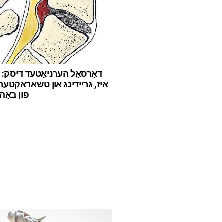
דאָרסאַל הערניאַטעד דיסק: ו
איז, גריידינג און טשאַראַקטע
פון באַה