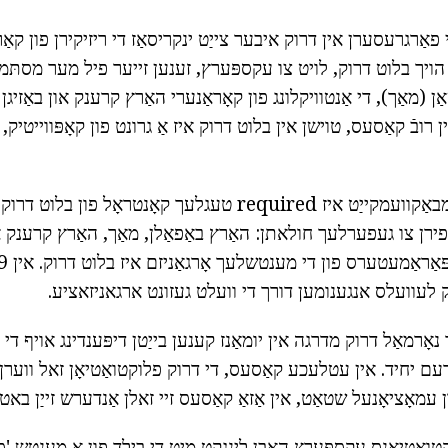
י פאַרגרעסערן אין דרוק איבער צייַט ינקריסאַז די ריזיקירן פון קאַר
ויך בלוט דרוק, לויט צו עקספּערץ, זענען זייער פיל מער מסתּמא
 (מאַך), די אַנטוויקלונג פון קאָראַנערי האַרץ קרענק און באַזיגן 
רובֿ קאַסעס, טוישן אין בלוט דרוק איז אַ גרונט פון קאָפּווייטיק, ק
אין די פאַל פון אַזאַ ומבאַקוועמקייַט איז required טעגלעך קאָנט
 פירן צו געפערלעך חולאתן: האַרץ באַפאַלן, מאַך, האַרץ קרענק או
וק לעוועלס אנגענומען דורך די וועלט געזונט ארגאניזאציע.
אָרמאַל דרוק מדרגה אין יומאַנז קענען בייַטן דיפּענדינג אויף די
עם יחיד. אין עטלעכע קאַסעס, די דרוק פלוקטואַטיאָן זאל ווערן 
מאָציאָנעל שטאַט, אין אַזאַ קאַסעס זיי זאלן אַנדערש זייַן באטי
ואַטיאָנס עקספּערץ האָבן לינגקט מיט די בילד פון אַ מענטש 'ס ל