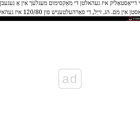
ייאַסטאַליק איז געהאלטן די מאַקסימום מעגלעך אין אַ געגעבן ציי
ם. הג. זייַל, די פאַרהעלטעניש פון 120/80 איז געהאלטן נאָרמאַל.
ad