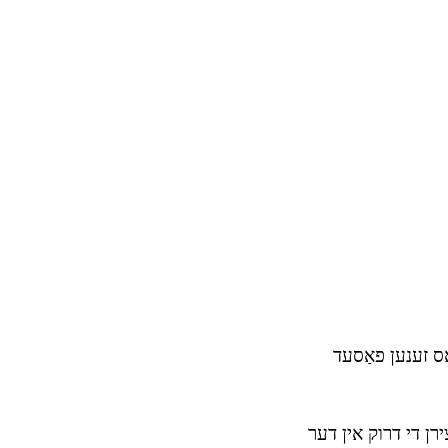
אס זענען פאַסעד
רן די דרוק אין דער