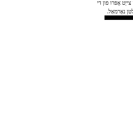
ַט אָפּרו פון די