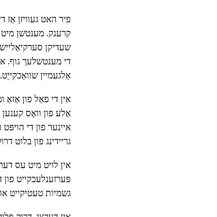
פיר האט געוויזן אַז ד
קרענק. מענטשן מיט ה
שעדיקן סערקיאַליישאַן
די מענטשלעך גוף. אין 
אַלגעמיין שוואַכקייַט.
אַלע פון וואָס קענען
גריידינג פון בלוט דר
אין לויט מיט עס דער נ
פּערזענלעכקייט פון ד
גשמיות טעטיקייט און ע
אין דערצו, דרוק פלוקט