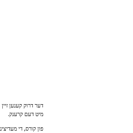
דער דרוק קענען זיין ר
מיט דעם קרענק.
פון קורס, די מעדיצינ