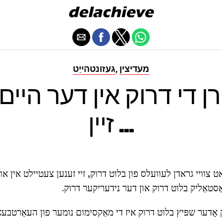
מעדיצין
געזונטהייַט
,
ן די דרוק אין דער היים
זיין ...
 צוויי גראדן לעוועלס פון בלוט דרוק, זיי זענען צעטיילט אין 
ַסטאַליק בלוט דרוק און דער נידעריקער דרוק.
אָדער שפּיץ בלוט דרוק איז די מאַקסימום נומער פון העאַרטבעא