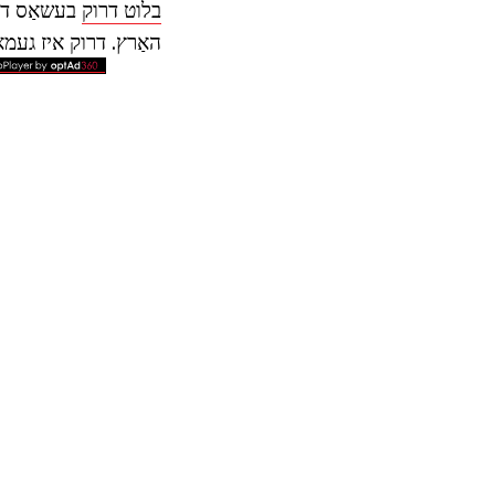
בלוט דרוק
בעשאַס די ד
האַרץ. דרוק איז געמאסטן אין מ