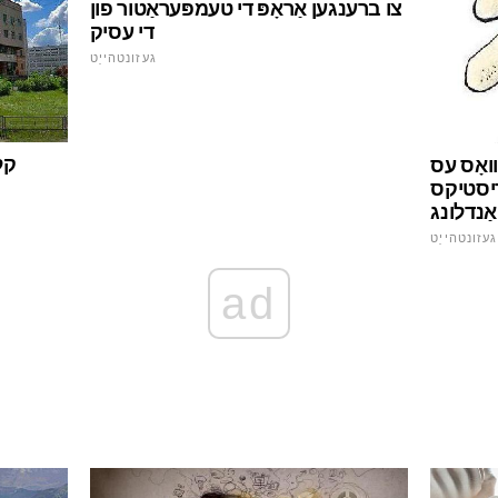
צו ברענגען אַראָפּ די טעמפּעראַטור פון
די עסיק
געזונטהייַט
ואָס עס
ריסטיקס
אַנדלונג
געזונטהייַט
ad