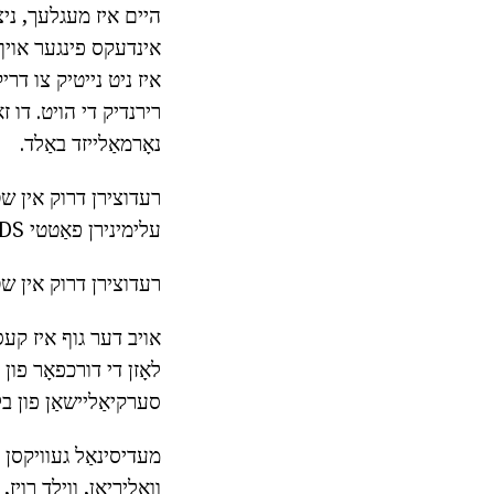
היים איז מעגלעך, ניצן
אינדעקס פינגער אויף די
איז ניט נייטיק צו דרי
נאָרמאַלייזד באַלד.
רעדוצירן דרוק אין שטו
עלימינירן פאַטטי FOODS און רעדוצירן זאַלץ ינטייק.
רעדוצירן דרוק אין שטוב
אויב דער גוף איז קעס
לאָזן די דורכפאָר פון
סערקיאַליישאַן פון בלו
מעדיסינאַל געוויקסן קע
וואַליריאַן, ווילד רויז