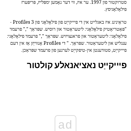
סטרוקטור פון 1997. ער איז, ווי דער נאָמען ימפּלייז, פּריפּערז
פילאָלאָגיסץ.
טראַינינג איז באגלייט אין די פיייקייַט פון פילאָלאָגי פון 3 Profiles -
"פּאַטריאָטיק פילאָלאָגי: ליטעראַטור און רוסיש. שפּראַך "," פרעמד
פילאָלאָגי: ליטעראַטור און פראנצויזיש. שפּראַך "," פרעמד פילאָלאָגי:
ענגליש און ליטעראַטור. שפּראַך. " די Profiles אָנווייַזן אַז אין דעם
פיייקייַט, סטודענטן אין-טיפקייַט לערנען פון פרעמד שפּראַכן.
פיייקייַט נאציאנאלע קולטור
ad