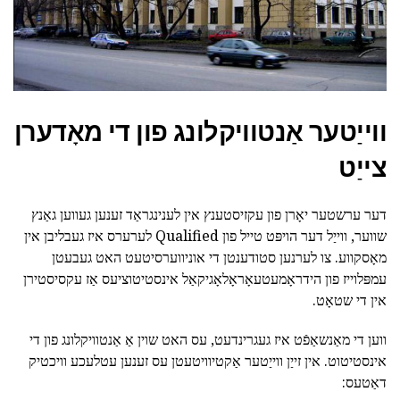
ווייַטער אַנטוויקלונג פון די מאָדערן
צייַט
דער ערשטער יאָרן פון עקזיסטענץ אין לענינגראַד זענען געווען גאַנץ
שווער, ווייַל דער הויפּט טייל פון Qualified לערערס איז געבליבן אין
מאָסקווע. צו לערנען סטודענטן די אוניווערסיטעט האט געבעטן
עמפּלוייז פון הידראָמעטעאָראָלאָגיקאַל אינסטיטוציעס אַז עקסיסטירן
אין די שטאָט.
ווען די מאַנשאַפֿט איז געגרינדעט, עס האט שוין אַ אַנטוויקלונג פון די
אינסטיטוט. אין זייַן ווייַטער אַקטיוויטעטן עס זענען עטלעכע וויכטיק
דאַטעס: