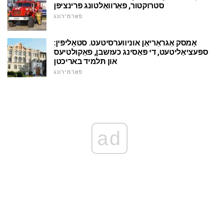
סטרוקטור, פאַרוואַלטונג פּרינציפּן
פאָרמירונג
אָמסק אַגראַריאַן אוניווערסיטעט. סטאָליפּין:
ספּעציאַליטעט, די פּאַסינג כעזשבן, פאַקולטיעס
און תּלמיד באריכטן
פאָרמירונג
ad