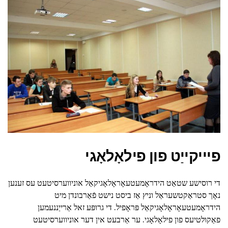
פיייקייַט פון פילאָלאָגי
די רוסישע שטאַט הידראָמעטעאָראָלאָגיקאַל אוניווערסיטעט עס זענען
נאָך סטראַקטשעראַל וניץ אַז ביסט נישט פֿאַרבונדן מיט
הידראָמעטעאָראָלאָגיקאַל פּראָפיל. די גרופּע זאל אַרייַננעמען
פאַקולטיעס פון פילאָלאָגי. ער אַרבעט אין דער אוניווערסיטעט