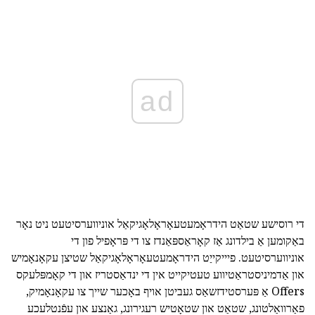
ad
די רוסישע שטאַט הידראָמעטעאָראָלאָגיקאַל אוניווערסיטעט ניט נאָר
באַקומען אַ בילדונג אַז קאָראַספּאַנדז צו די פּראָפיל פון די
אוניווערסיטעט. פיייקייַט הידראָמעטעאָראָלאָגיקאַל שטיצן עקאָנאָמיש
און אַדמיניסטראַטיווע טעטיקייט אין די ינדאַסטריז און די קאָמפּלעקס
Offers אַ פּערסטידזשאַס געביטן אויף באָכער שייך צו עקאָנאָמיק,
פאַרוואַלטונג, שטאַט און שטאָטיש רעגירונג, גאַנצע און עפֿנטלעכע