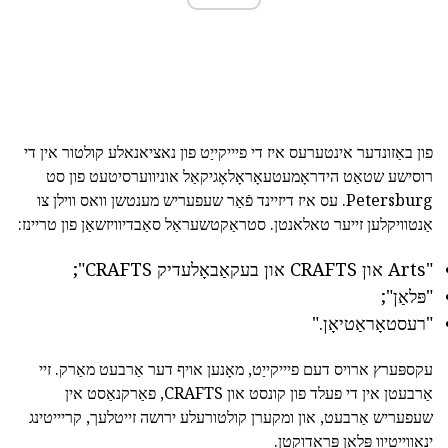
פון באַזונדער אינטערעס איז די פיייקייַט פון נאציאנאלע קולטור אין די
רוסישע שטאַט הידראָמעטעאָראָלאָגיקאַל אוניווערסיטעט פון סט
Petersburg. עס איז דיזיינד פֿאַר שעפעריש מענטשן וואס ווילן צו
אַנטוויקלען זייער טאלאנטן. סטראַקטשעראַל סאַבדיוויזשאַן פון טריינז:
"Arts און CRAFTS און בעקאַבאָלעדיק CRAFTS";
"פּלאַן";
"רעסטאָראַטיאָן."
עקספּערץ ארויס דעם פיייקייַט, מאָנען אויף דער אַרבעט מאַרק. זיי
אַרבעטן אין די פעלד פון קונסט און CRAFTS, פאַרקנאַסט אין
שעפעריש אַרבעט, און ומקערן קולטורעלע ירושה זייטלעך, קריייטינג
ינאַווייטיוו פּלאַן פּראָדוקטן.