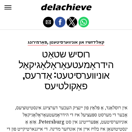
,
קאַלידזשיז און אוניווערסיטעטן
פאָרמירונג
רוסיש שטאַט
הידראָמעטעאָראָלאָגיקאַל
אוניווערסיטעט: אַדרעס,
פאַקולטיעס
אין רוסלאַנד, אַ פּלאַץ פון יינציק העכער דערציונג אינסטיטוציעס,
אָבער די מערסט ספּעציעל איז די הידראָמעטעאָראָלאָגיקאַל
אוניווערסיטעט, אַפּערייטינג אין סט Petersburg. אַזאַ אַ
ינסטיטושאַן איז בלויז איין אין אונדזער מדינה. די אייגנארטיקייט פון די