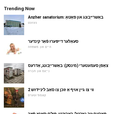
Trending Now
Anzher sanatorium: באַשרייַבונג און פאָטאָ
געזונט
סעאַלער דייפּערז פֿאַר קינדער
היים און משפּחה
צאָפן סעמעטערי (מינסק): באַשרייַבונג, אַדרעס
נייַעס און חברה
ווי צו גיין אויף אַ זוכן צו סאַב ליניידזש 2
קאָמפּיוטערס
פאָרעם זיך גאַרטל: באריכטן. פילם-סאָנאַ פֿאַר