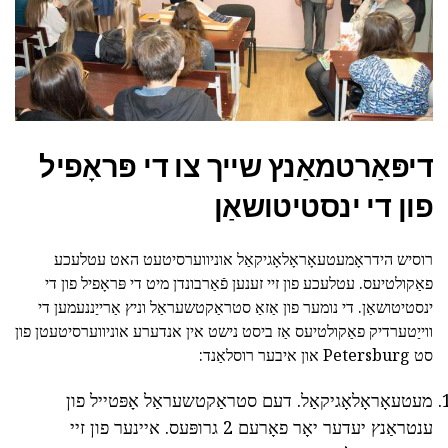
דיפּאַרטמאַנץ שייך צו די פּראָפיל
פון די ינסטיטושאַן
רוסיש הידראָמעטעאָראָלאָגיקאַל אוניווערסיטעט האט עטלעכע
פאַקולטיעס. עטלעכע פון זיי זענען פֿאַרבונדן מיט די פּראָפיל פון די
ינסטיטושאַן. די נומער פון אַזאַ סטראַקטשעראַל וניץ אַרייַננעמען די
ווייַטערדיק פאַקולטיעס אַז ביסט נישט אין אנדערע אוניווערסיטעטן פון
סט Petersburg און איבער רוסלאַנד:
מעטעאָראָלאָגיקאַל. דעם סטראַקטשעראַל אָפּטייל פון
ענטראַנץ יעדער יאָר פאָרעם 2 גרופּעס. איינער פון זיי