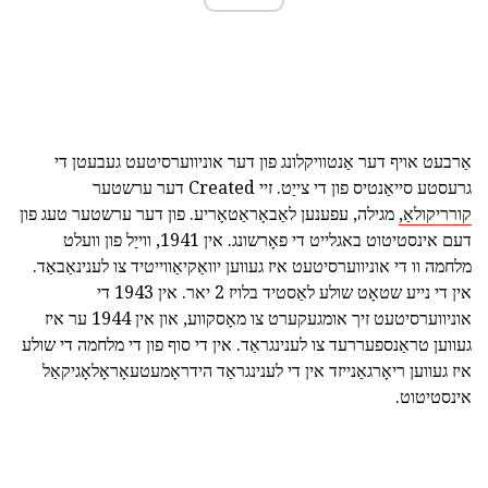
אַרבעט אויף דער אַנטוויקלונג פון דער אוניווערסיטעט געבעטן די
גרעסטע סייאַנטיס פון די צייַט. זיי Created דער ערשטער
קורריקולאַ,
מגילה, עפענען לאַבאָראַטאָריע. פון דער ערשטער טעג פון
דעם אינסטיטוט באגלייט די פאָרשונג. אין 1941, ווייַל פון וועלט
מלחמה וו די אוניווערסיטעט איז געווען יוואַקיאַווייטיד צו לענינאַבאַד.
אין די נייע שטאָט שולע לאַסטיד בלויז 2 יאר. אין 1943 די
אוניווערסיטעט זיך אומגעקערט צו מאָסקווע, און אין 1944 ער איז
געווען טראַנספעררעד צו לענינגראַד. אין די סוף פון די מלחמה די שולע
איז געווען ריאָרגאַנייזד אין די לענינגראַד הידראָמעטעאָראָלאָגיקאַל
אינסטיטוט.