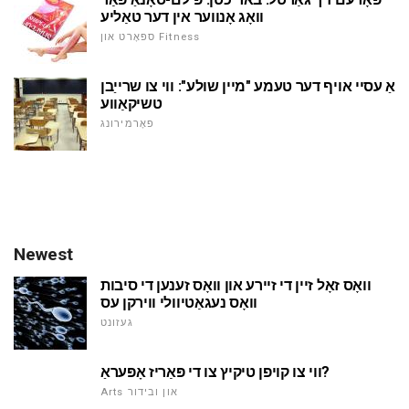
וואָג אָנווער אין דער טאַליע
ספּאָרט און Fitness
אַ עסיי אויף דער טעמע "מיין שולע": ווי צו שרייַבן
טשיקאַווע
פאָרמירונג
Newest
וואָס זאָל זיין די זיירע און וואָס זענען די סיבות
וואָס נעגאַטיוולי ווירקן עס
געזונט
ווי צו קויפן טיקיץ צו די פּאַריז אָפּעראַ?
Arts און ובידור