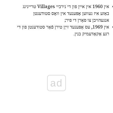
אין 1960 אין איין פון די נירביי Villages טריינינג
באַזע איז געווען אָפּענעד אין וואָס סטודענטן
אנגעהויבן צו פאָרן די פיר;
אין 1969, עס אָפּענעד זייַן טירן פֿאַר סטודענטן פון די
רגע אַקאַדעמיק בנין.
ad