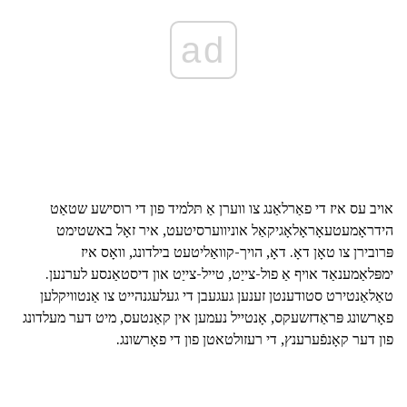
ad
אויב עס איז די פאַרלאַנג צו ווערן אַ תּלמיד פון די רוסישע שטאַט
הידראָמעטעאָראָלאָגיקאַל אוניווערסיטעט, איר זאָל באשטימט
פּרובירן צו טאָן דאָ. דאָ, הויך-קוואַליטעט בילדונג, וואָס איז
ימפּלאַמענאַד אויף אַ פול-צייַט, טייל-צייַט און דיסטאַנסע לערנען.
טאַלאַנטירט סטודענטן זענען געגעבן די געלעגנהייט צו אַנטוויקלען
פאָרשונג פּראַדזשעקס, אָנטייל נעמען אין קאַנטעס, מיט דער מעלדונג
פון דער קאָנפֿערענץ, די רעזולטאטן פון די פאָרשונג.