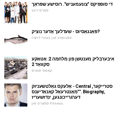
די סופפיקס "צונעמעניש". רוסישע שפּראַך
פאָרמירונג
פּאַנגאַסיוס - שעדלעך אָדער נוציק?
עסנוואַרג און בעוורידזשיז
איבערבליק מענטשן פון מלחמה 2: אַטאַקע
סקוואַד 2
קאָמפּיוטערס
אַלעקס גאַלטשעניוק - Central סטרייקער,
"מאָנטרעאַל קאַנאַדיענס". Biography,
דערגרייכונגען, ינדזשעריז
ספּאָרט און Fitness