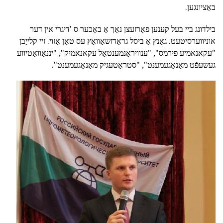
באַציונגען.
בילדונג ביי בעל קענען פאָרזעצן נאָך אַ באָכער ס 'דיגרי אין דער
אוניווערסיטעט. גאַנץ אַ ביסל גראַדזשאַוואַץ עס טאָן אַזוי. זיי קלייַבן
"עקאנאמיע פירמס", "ענוויראָנמענטאַל עקאנאמיק", "יננאָוואַטיווע
געשעפֿט מאַנאַגעמענט", "סטראַטעגיק מאַנאַגעמענט".