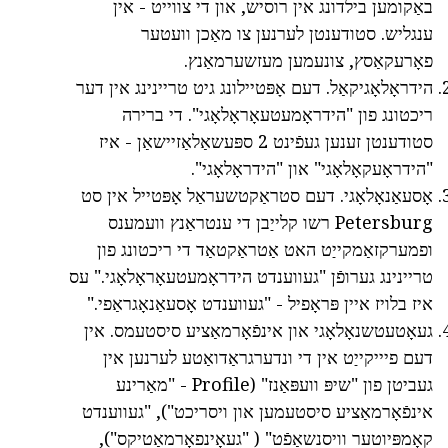
באַקומען בילדונג אין רוסיש, און די צווייט - אין
ענגליש. סטודענטן לערנען צו מאַכן וועטער
פאָרעקאַסץ, צונעמען מעזשערמאַנץ.
הידראָלאָגיקאַל. דעם אָפּטיילונג גיט טריינינג אין דער
ריכטונג פון "הידראָמעטעאָראָלאָגי". די ברירה
סטודענטן זענען געפֿינט 2 ספּעשאַלאַזיישאַן - איז
"הידראָעקאָלאָגי" און "הידראָלאָגי".
אָסעאַנאָלאָגי. דעם סטראַקטשעראַל אָפּטייל אין סט
Petersburg רשו קלייַבן די ענטראַנץ וועמענס
ופמערקזאַמקייַט האט אַטראַקטאַד די ריכטונג פון
טריינינג גערופֿן "געווענדט הידראָמעטעאָראָלאָגי." עס
איז בלויז איין פּראָפיל - "געווענדט אָסעאַנאָגראַפי."
געאָטעטשנאָלאָגי און אינפֿאָרמאַציע סיסטעמס. אין
דעם פיייקייַט אין די ונדערגראַדואַטע לערנען אין
געביטן פון "שיפּ וועפּאַנז" (Profile - "מאַרינע
אינפֿאָרמאַציע סיסטעמען און ויסריכט"), "געווענדט
קאָמפּיוטער וויסנשאַפֿט" ( "געאָינפאָרמאַטיקס"),