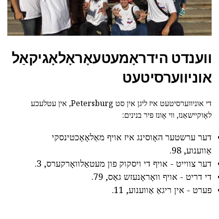
ווענדט הידראָמעטעאָראָלאָגיקאַל
אוניווערסיטעט
די אוניווערסיטעט איז ליגן אין סט Petersburg, אין עטלעכע
לאָוקיישאַנז, ווי אָונז פיר בנינים:
דער ערשטער האָוסינג איז אויף מאַלאָאָכטינסקי
אַווענוע, 98.
דער צווייט - אויף די ויסקוק פון מעטאַלוואָרקערס, 3.
די דריט - אויף וואָראָנעזש גאַס, 79.
פערט - אין ריגאַ אַווענוע, 11.