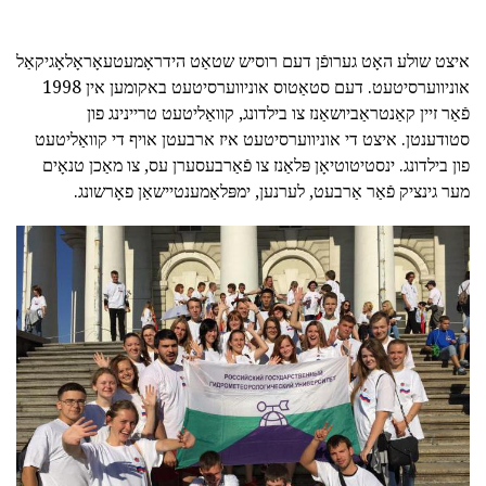
איצט שולע האָט גערופֿן דעם רוסיש שטאַט הידראָמעטעאָראָלאָגיקאַל
אוניווערסיטעט. דעם סטאַטוס אוניווערסיטעט באקומען אין 1998
פֿאַר זיין קאַנטראַביושאַנז צו בילדונג, קוואַליטעט טריינינג פון
סטודענטן. איצט די אוניווערסיטעט איז ארבעטן אויף די קוואַליטעט
פון בילדונג. ינסטיטוטיאָן פּלאַנז צו פֿאַרבעסערן עס, צו מאַכן טנאָים
מער גינציק פֿאַר אַרבעט, לערנען, ימפּלאַמענטיישאַן פאָרשונג.