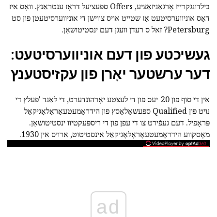
בילדונגקרייז אָרגאַניזאַציע, Offers ספּעציעל דראָז ענטראַנץ. וואָס איז
דאָס אוניווערסיטעט אַז שטייט אויס צווישן די אוניווערסיטעטן פון סט
Petersburg? זאל ס רעדן וועגן דעם ינסטיטושאַן.
געשיכטע פון דעם אוניווערסיטעט:
דער ערשטער יאָרן פון עקזיסטענץ
אין די סוף פון 20-יעס פון די לעצטע יאָרהונדערט, די לאַנד 'פּעלץ די
נויט פון Qualified ספּעשאַלאַסץ פון הידראָמעטעאָראָלאָגיקאַל
פּראָפיל. דעם געפֿירט צו די עפן פון די ריספּעקטיוו ינסטיטושאַן.
מאָסקווע הידראָמעטעאָראָלאָגיקאַל אינסטיטוט, ארויס אין 1930.
ad