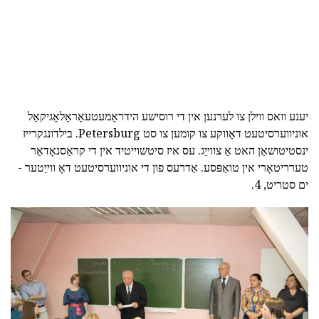
יענע וואס ווילן צו לערנען אין די רוסישע הידראָמעטעאָראָלאָגיקאַל
אוניווערסיטעט דאַווקע צו קומען צו סט Petersburg. בילדונגקרייז
ינסטיטושאַן האט אַ צווייַג. עס איז סיטשוייטיד אין די קראַסנאָדאַר
טערריטאָרי אין טואַפּסע. אַדרעס פון די אוניווערסיטעט דאָ ווייַטער -
ים סטריט, 4.