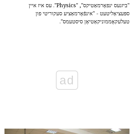
"ביזנעס ינפאָרמאַטיקס", "Physics". עס איז איין
ספּעציאַליטעט - "אינפֿאָרמאַציע סעקוריטי פון
טעלעקאָממוניקאַטיאָן סיסטעמס".
ad