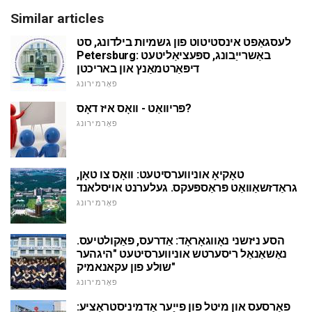
Similar articles
לעסגאַפט אינסטיטוט פון גשמיות בילדונג, סט
Petersburg: באַשרייַבונג, ספּעציאַליטעט
דיפּאַרטמאַנץ און באריכטן
פאָרמירונג
פּריוואַט - וואָס איז דאָס?
פאָרמירונג
טאָקיאָ אוניווערסיטעט: וואָס צו טאָן,
גראַדזשאַוואַט פּראַספּעקס. געלערנט אויסלאנד
פאָרמירונג
הסע ניזשני נאָווגאָראָד: אַדרעס, פאַקולטיעס.
נאַשאַנאַל ריסערטש אוניווערסיטעט "היגהער
שולע פון עקאנאמיק"
פאָרמירונג
פאָרסעס און מיטל פון פייַער אַדמיניסטראַציע: