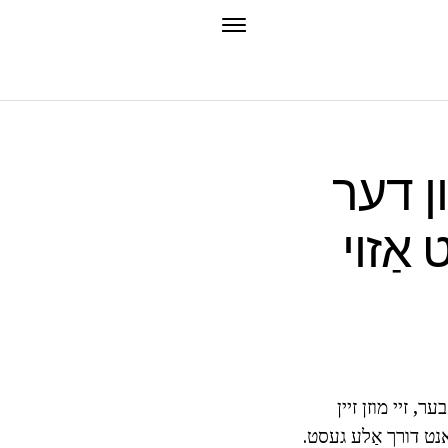
ן דער
אַזוי
ר, זיי מוזן זיין
אנט דורך אַלע געסט.