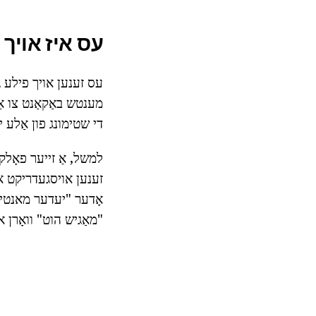
עס איז אויך 
עס זענען אויך פילע ג
מענטש באַקאַנט צו אַלע
די שטימונג פון אַלע י
זענען אויסגעדריקט אין
אָדער "יעדער מאנטיק א
"מאַגיש הוט" וואָרן או