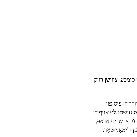
ט סימכע. צווישן רויק
רך די פֿיס פון
לס געשטעלט אויף די
ן צו שריט אַראָפּ,
 ילימאַנייטאַד.