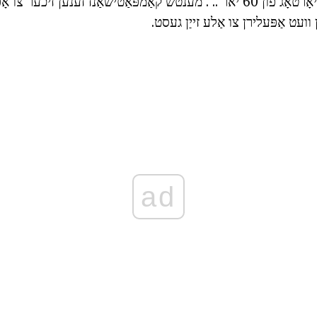
פֿאַר משל אויף דעם יאָרטאָג פון 60 יאר .. . מענטש קאַמפּאַטישאַנז זענען זיכע
עט אַפּעלירן צו אַלע זייַן געסט.
ad