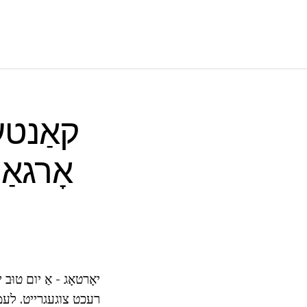
קאַנטע
אָרגאַ
יאָרטאָג - אַ יום טוּב
רעכט צוגעגרייט. לעמא