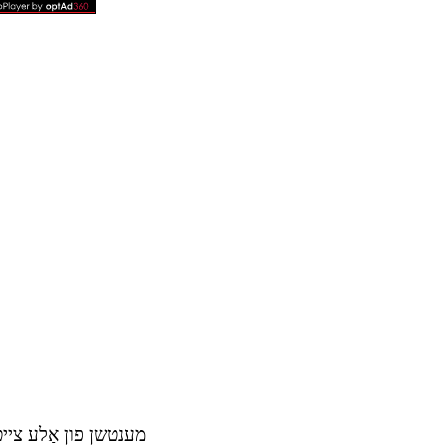
מענטשן פון אַלע צייטן