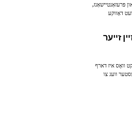
ן פּרעזאַנטיישאַנז,
רז וועט דאַווקע
ן זייער
קט וואָס איז דארף
סטער וועג צו