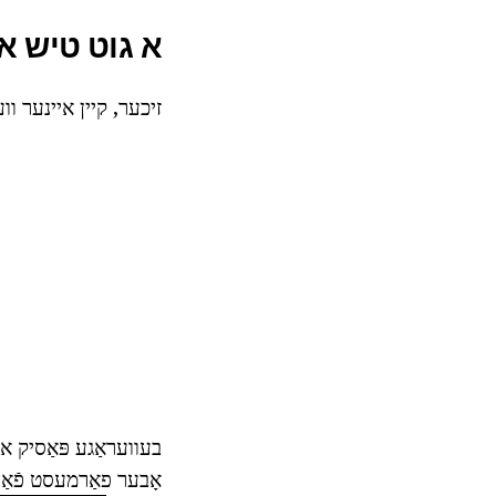
א גוט טיש אי
זיכער, קיין איינער וו
בעוועראַגע פּאַסיק או
אָבער פאַרמעסט פֿאַר