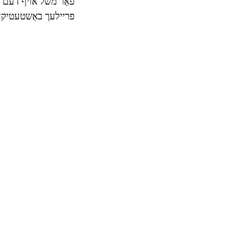
פריילעך באַשטעטיקן וו