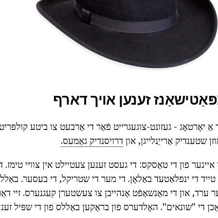
ּאַטישאַנז זענען אויך דארף
ר אַ יאָרטאָג - געזונט-צוגעגרייט פֿאַר די אַרבעט צו ביטע קולפּרי
ן שטענדיק אַרייַנלייגן, און
דרויסנדיק גאַמעס.
ון איינער פון די טאַסקס: די געסט זענען צעטיילט אין צוויי טימז. דו
ייד די ינפלאַטעד באַלאָן. די מער די שטריקל, די בעסער. באַל
ערד, און די מאַנשאַפֿט אָנהייבן צו צעשטערן קעגנערס. זיי דאַרפֿ
אַכן די "שונאים". האָלדערס פון בראָקען באַללס פון די שפּיל זענען