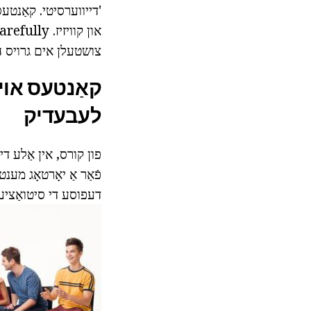
'דייווערסיטי. קאַנטעס 
צושטעלן אים גרויס 
קאַנטעס אויף
לעבעדיק
פון קורס, אין אַלע די
פֿאַר אַ יאָרטאָג מע
דעפוסע די סיטואַציע,