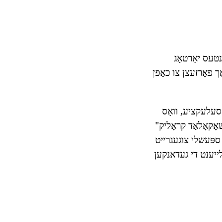
טעס יאָרטאָג
ך פאָרזעצן צו כאַפּן
ריפּערינג אַ מוזיקאַליש סעלעקציע, וואָס
שאָקאָלאַד קראָליק"
 ספּעשלי צוגעגרייט
י לייענט די געדאנקען