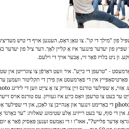
שפּיל פון "מילך די קו". צו טאָן דאָס, הענגען אויף די טיש מעדיצינ
שפּיץ פון יעדער פינגער איז אַ קליין לאָך. דער ציל פון יעדער בא
ון ניט בלויז פֿאַר זיי, אָבער אויך די וילעם.
ַרמעסט - "טרעפן די כייַע". איר וועט דאַרפֿן צו צוגרייטן אין שטיי
 פּאַרטיסאַפּייץ אין די פאַרמעסט און פירן די תקליטור וועמען ער
ט ער בעט צו טרעפן וואָס כייַע איז געוויזן. עס טורנס אויס זייער
קענען זען אין די photo of די באַרימט זינגער און אָנהייבן צו לאַכן, און די שפּיל
 אין די סוף, ער בעט רייזינג אַלע שטימונג שאלות: "ער כאָרנד א
ָז אָדער פלייש?", אאז"ו ו די גאַמעס זענען פּאַסיק פֿאַר אַ יום ט