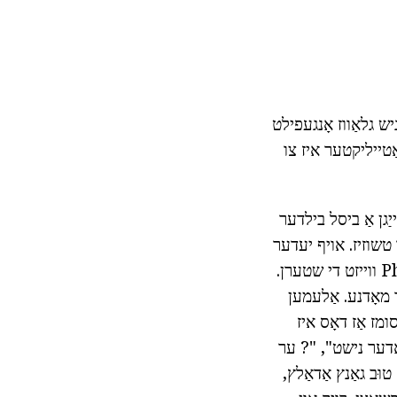
יש גלאַווז אָנגעפילט
ַטייליקטער איז צו
ַגן אַ ביסל בילדער
 טשוזיז. אויף יעדער
Photo - איין מענטש. אַזוי, אַ שפּילער טורנס זייַן צוריק צו אַ צייַט ווען די לידינג Photo ווייזט די שטערן.
 מאָדנע. אַלעמען
ער אַסומז אַז דאָס איז
ָדער נישט", "? ער
וּב גאַנץ אַדאַלץ,