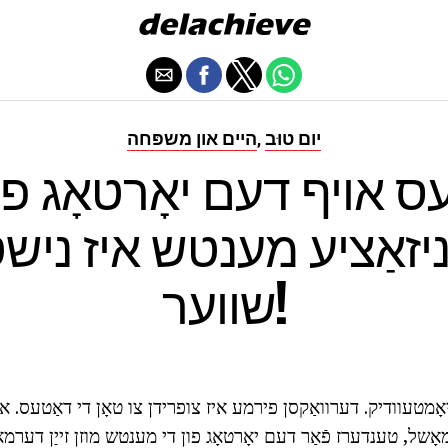
יום טוּב
היים און משפּחה
,
ס אויף דעם יאָרטאָג פו
ניזאַציע מענטש איז נישט 
שווער!
 יאָמטעוודיק. דערוואַקסן פירמע איז צופרידן צו טאָן די דאַטעס. אבע
ָשל, טענדערז פֿאַר דעם יאָרטאָג פון די מענטש מוזן זייַן דערמ