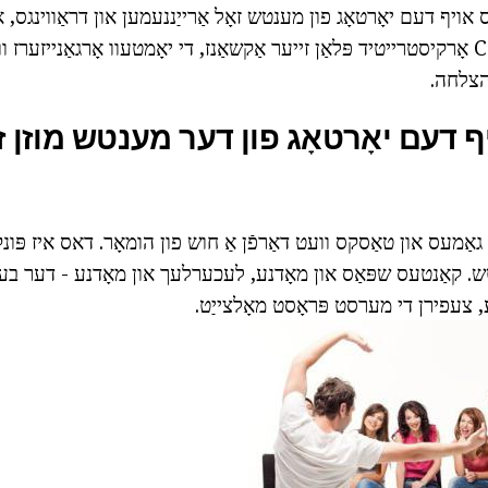
אויף דעם יאָרטאָג פון מענטש זאָל אַרייַננעמען און דראַווינגס, או
און קוויזיז. Carefully אָרקיסטרייטיד פּלאַן זייער אַקשאַנז, די יאָמטעוו אָרגאַנייזע
הצלחה.
 דעם יאָרטאָג פון דער מענטש מוזן זיי
 גאַמעס און טאַסקס וועט דאַרפֿן אַ חוש פון הומאָר. דאס איז פּונ
נטש. קאַנטעס שפּאַס און מאָדנע, לעכערלעך און מאָדנע - דער בע
 צעפירן די מערסט פּראָסט מאָלצייַט.