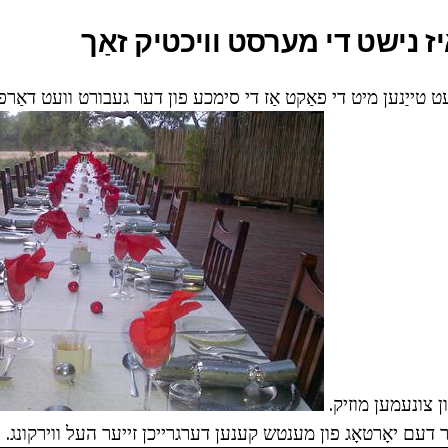
ז נישט די מערסט וויכטיק זאַך
עט טייַנען מיט די פאַקט אַז די סימכע פון דער געבורט וועט דאַרפן
ן צונעמען מוזיק.
 דעם יאָרטאָג פון מענטש קענען דערגרייכן זייער העל ווירקונג.