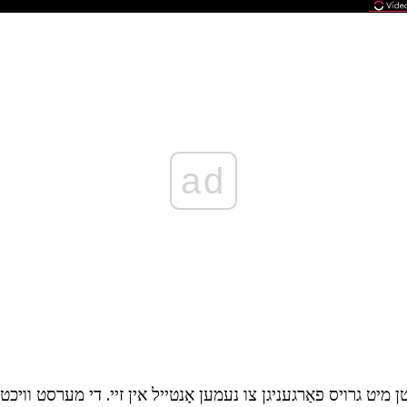
ad
 מיט גרויס פאַרגעניגן צו נעמען אָנטייל אין זיי. די מערסט וויכטי