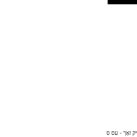
ק זאַך - עס ס