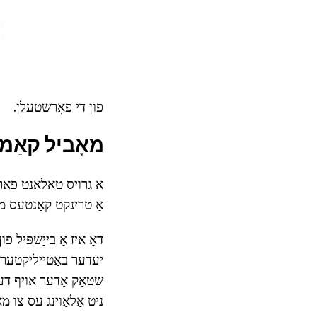
פון די פאָרשטעלן.
מאָביל קאַמפ
א גרויס טאַלאַנט פֿאַ
אַ טרינקט קאַנטעס מוז
דאָ איז אַ בייַשפּיל פ
יעדער באַטייליקטער ט
שטאָק אָדער אויף דער 
ניט אַלאַוינג עס צו מ