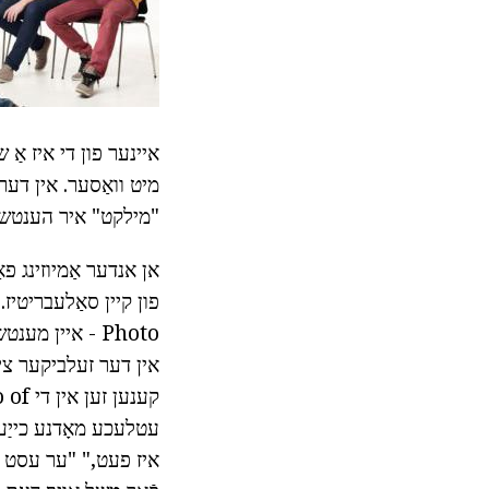
איינער פון די איז אַ 
מיט וואַסער. אין דער 
"מילקט" איר הענטשקע. 
אן אנדער אַמיוזינג פא
פון קיין סאַלעבריטיז.
אין דער זעלביקער צייַ
עטלעכע מאָדנע כייַע.
איז פעט," "ער עסט גרא