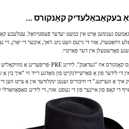
אַ בעקאַבאָלעדיק קאָנקורס ...
אַמעס גענומען אָרט אין כּמעט יעדער פֿעסטיוואַל. עטלעכע קאַנ
 וויזאַטערז, אַזוי די נייַעס וועט ניט. דאך, איבער די יאָרן, זיי נאָ
ענע פאָרשטעלן אין דער פּאַרטיי.
למשל, אַ זייער פאָלקס קאָנקורס איז "געדאַנק". לידינג PRE-פּ
 די לידער פון אַ פאַרשיידנקייַט פון מאָדנע רייד ווי "איך בין אַ 
יך אַ וגערקע." די חיבורים זענען ינקלודעד אין אַ צייַט ווען די
יף די קאָפּ פון איינער פון די געסט. אזוי, די לידינג סאַפּאָוזאַדל