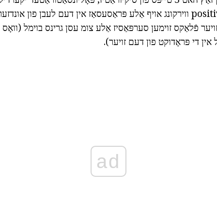
תוו 3, 6 און 9, אַ positive ווירקונג אויף אַלע פּראַסעסאַז אין דעם לעבן פון או
נהאלט פון תוו -3 זויער פֿלאַקס זוימען סערפּאַסיז אַלע צומ עסן גרינס בוימל (ו
 אין די פּראָדוקט פון דעם זויער).
ad