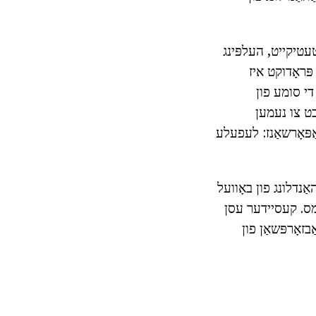
טעטיקייט, העלפּינג
פּראָדוקט איז
די סומע פון
ַכט צו נעמען
ּראַפּאָרשאַנז: לעפעלע
ַג פֿאַר די באַהאַנדלונג פון באָוועל
מס. קעסיידער עסן
זאָרפּשאַן פון