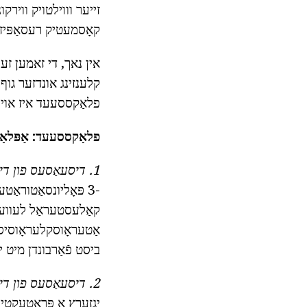
זייער וווילטויק ווירקו
קאָסמעטיק רעסאַפּיז.
אין נאך, די זאמען זענע
קלענזינג אונדזער גוף
פלאַקססעעד איז אויך 
פלאַקססעעד: אַפּלאַק
1. דיסעאַסעס פון די בלוט כלים און האַרץ.
-3 פּאָליונסאַטוראַט
קאַלעסטעראַל לעוועלס
אַטעראָוסקלעראָוסיס,
ביסט פֿאַרבונדן מיט י
2. דיסעאַסעס פון די דיגעסטיווע סיסטעם.
יגזערץ אַ פּראַטעקטיוו