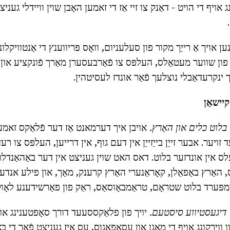
נג אויף די הויט - דאַנק צו זיי אַז די זאמען האָבן שוין וויידלי געני
ן אויך אַ רייַך מקור פון סעלעניום, וואָס פּריווענץ די אַנטוויקלונ
 פון שווער מעטאַלס, העלפּס צו פֿאַרבעסערן מאַרך פֿונקציע און 
ינקרעדאַבלי נוצלעך פֿאַר אונדז לעסיטהין.
יישאַן
אויבן איך דערמאנט אַז דער פֿלאַקס זאמען 
עד זויער. אבער זייַן בייַזייַן אין דעם גוף, אין דרייען, העלפּס צו ר
 אין אונדזער בלוט. דאס האט שוין געניצט אין דער באַהאַנדלונג
 האַרץ באַפאַלן, קאָראַנערי האַרץ קרענק, מאַך, און פילע אנדע
מפּערד בלוט שטראָם, טראַמבאָוסאַס, ראַק פון פאַרשידענע לאָוקא
יויך פון פלאַקססעעד דורך סאָפטענינג און
 ווירקונג אויף די מאָגן און עסאָפאַגוס, עס איז געניצט פֿאַר די בא