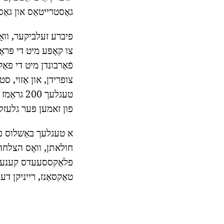
גאַסטרייטאַס און גאַס
פיברע זעלביקער, וואָ
צו קאָפּע מיט די פּרא
פֿאַרבונדן מיט די פא
צופרידן, און אַזוי, סט
טעגלעך 00
פון זאמען פּער גלעזל פ
חולאתן, וואָס הצלחה
פלאַקססעעדס קענען זיי
טאַקסאַנז, רייניקן דעם