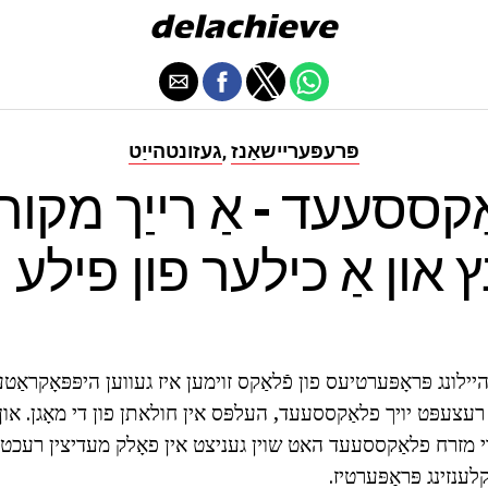
פּרעפּעריישאַנז
געזונטהייַט
,
קססעעד - אַ רייַך מקור 
ץ און אַ כילער פון פילע
יילונג פּראָפּערטיעס פון פֿלאַקס זוימען איז געווען היפּפּאָקראַט
רעצעפּט יויך פלאַקססעעד, העלפּס אין חולאתן פון די מאָגן. או
 די מזרח פלאַקססעעד האט שוין געניצט אין פאָלק מעדיצין רעכט צו
לענזינג פּראַפּערטיז.