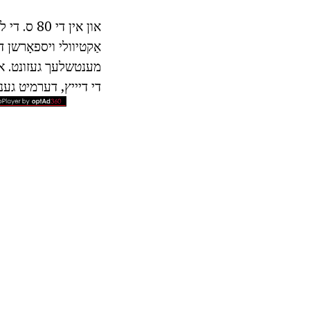
און אין ד
אַקטיוולי ויספאָרשן די
די דיייץ, דערמיט גענו