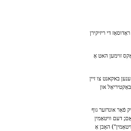
אַדוסאַז די ריזיקירן
אַקס זוימען האט אַ
ענען באקאנט צו זיין
באַקטיריאַל און
כטיק פֿאַר אונדזער גוף
אַם; דעם וויטאַמין
 גערופֿן דעם "יוגנט וויטאַמין") האָבן אַ