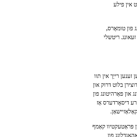
צט אין פילע
ג פון טומאָרס,
זעאונג. ריטשלי
זענען רייַך אין תוו
עדוצירן בלוט דרוק און
 און פאַרהיטונג פון
רע דיסאָרדערס אַז
ַלאַזיישאַן.
 פּראַטעקטיוו קאַמף
ַהאַנדלונג פון