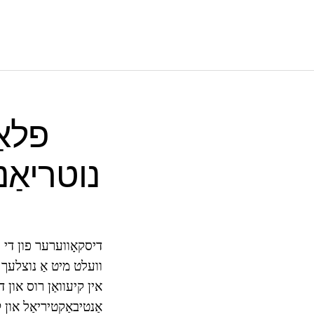
פלאַ
נוטריאַנ
דיסקאָווערער פון די ה
וועלט מיט אַ נוצלעך 
אין קיעוואַן רוס און
אַנטיבאַקטיריאַל און ק