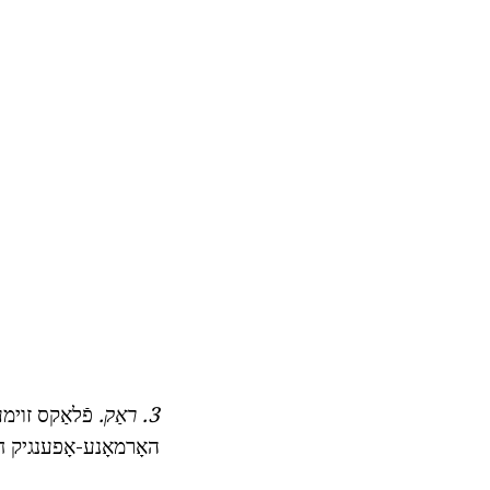
3. ראַק.
פֿלאַקס זוימע
האָרמאָנע-אָפענגיק חולאת