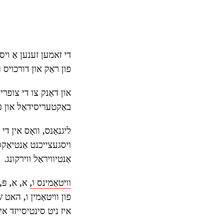
די זאמען זענען אַ ויס
פון ראַק און דורכויס 
און דאַנק צו די צופריד
באַקטעריסידאַל און פּ
ליגנאַנס, וואָס אין ד
ויסגעצייכנט אַנטיאַקסא
אַנטיוויראַל ווירקונג.
וויטאַמינס ו,
פון וויטאַמין ו, האט ש