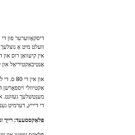
דיסקאָווערער פון די ה
וועלט מיט אַ נוצלעך 
אין קיעוואַן רוס און
אַנטיבאַקטיריאַל און ק
און אין ד
אַקטיוולי ויספאָרשן די
די דיייץ, דערמיט גענו
פלאַקססעעד: רייַך זאַ