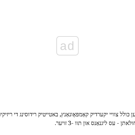
ad
ן כּולל צוויי יקערדיק קאַמפּאָונאַנץ, באטייטיק רידוסינג די ריזיקי
ן - עס ליגנאַנס און תוו -3 זויער.