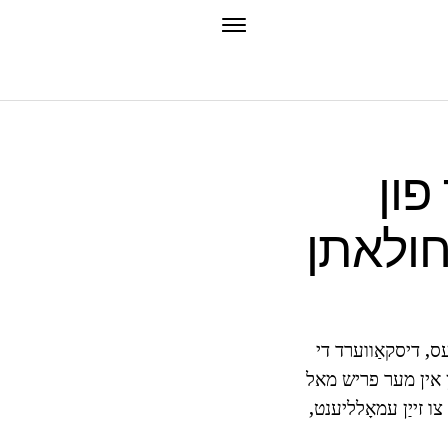
פון
 חולאתן
עס, דיסקאַווערד די
ן אין מער פריש מאל
 זייַן עמאָלליענט,