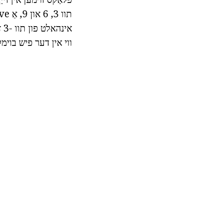
אי
ווי אין דער פיש בוימל