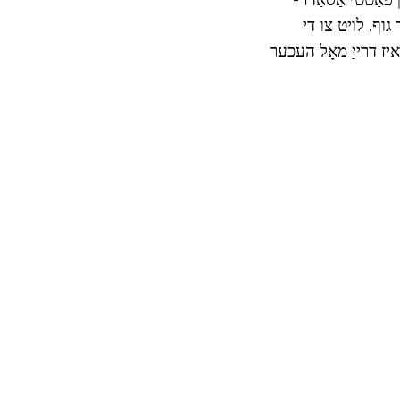
נדזער גוף. לויט צו די
ואָס איז דרייַ מאָל העכער