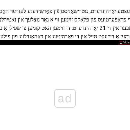
י 80 ס. די לעצטע יאָרהונדערט, נוטרישאַניסס פֿון פאַרשידענע לענדער האָב
 פּראָפּערטיעס פון פֿלאַקס זוימען ווי אַ גאָר נוצלעך און נאַטירלע
מענטשלעך געזונט. אבער אין די 21 יאָרהונדערט. די זוימען האט קומען צו שפּי
מען אַ דירעקט טייל אין די פאַרהיטונג און באַהאַנדלונג פון פילע
ad