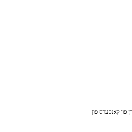
רן פון קאַנסערס פון