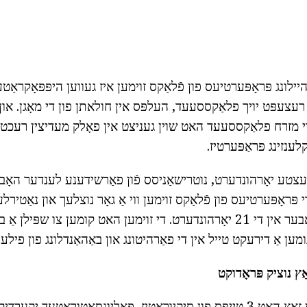
יילונג פּראָפּערטיעס פון פֿלאַקס זוימען איז געווען היפּפּאָקראַט
רעצעפּט יויך פלאַקססעעד, העלפּס אין חולאתן פון די מאָגן. או
 די מזרח פלאַקססעעד האט שוין געניצט אין פאָלק מעדיצין רעכט צו
לענזינג פּראַפּערטיז.
י 80 ס. די לעצטע יאָרהונדערט, נוטרישאַניסס פֿון פאַרשידענע לענדער האָב
 פּראָפּערטיעס פון פֿלאַקס זוימען ווי אַ גאָר נוצלעך און נאַטירלע
מענטשלעך געזונט. אבער אין די 21 יאָרהונדערט. די זוימען האט קומען צו שפּי
מען אַ דירעקט טייל אין די פאַרהיטונג און באַהאַנדלונג פון פילע
ץ נוציק פּראָדוקט
פֿלאַקס זוימען אין זייַן זאַץ האט 3 טייפּס פון סיקיוראַטיז, פּאָליונסאַטוראַטע