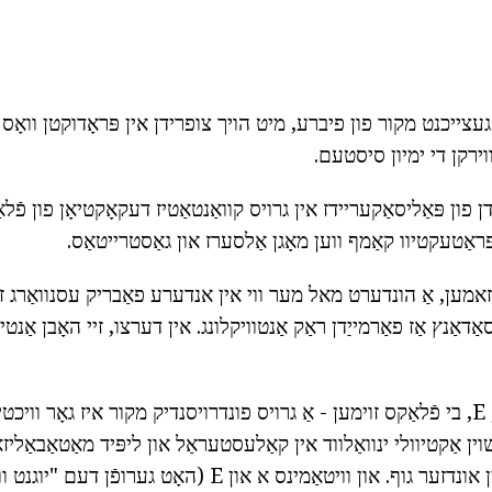
געצייכנט מקור פון פיברע, מיט הויך צופרידן אין פּראָדוקטן וואָס ר
ווירקן די ימיון סיסטעם.
ן פון פּאַליסאַקעריידז אין גרויס קוואַנטאַטיז דעקאָקטיאָן פון פֿל
ראַטעקטיוו קאַמף ווען מאָגן אַלסערז און גאַסטרייטאַס.
י זאמען, אַ הונדערט מאל מער ווי אין אנדערע פאַבריק עסנוואַרג ז
ַדאַנץ אַז פאַרמייַדן ראַק אַנטוויקלונג. אין דערצו, זיי האָבן אַנטי
א, א, פּ, E, בי פֿלאַקס זוימען - אַ גרויס פונדרויסנדיק מקור איז גאָר ווי
וין אַקטיוולי ינוואַלווד אין קאַלעסטעראַל און ליפּיד מאַטאַבאַליז
איז ניט סינטיסייזד אין אונדזער גוף. און וויטאַמינס א און E (האָט