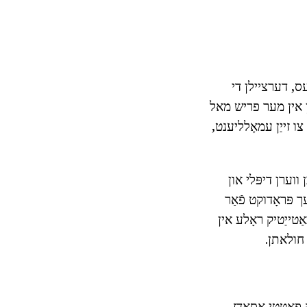
עס, דערציילן די
ן אין מער פריש מאל
 זייַן עמאָלליענט,
ן ווערן דיפּלי און
ך פּראָדוקט פֿאַר
לן אַ באַטייַטיק ראָלע אין
 חולאתן.
ד יקערדיק פאַטטי אַסאַדז -