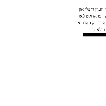
ן ווערן דיפּלי און
ך פּראָדוקט פֿאַר
לן אַ באַטייַטיק ראָלע אין
 חולאתן.