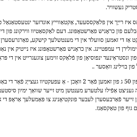
טריק געשוויר.
ס איז רייַך אין פלאַקססעעד, אַקטאַווייץ אונדזער ינטעסטאַנאַל 
ָבלעם פון כראָניש פאַרשטאָפּונג. דעם לאַקסאַטיוו ווירקונג פון די 
ַקט אַז די זאמען סוועלד אין די מענטשלעך קישקע, פאַרגרעסערן 
ימולירן די עמפּטיינג. אין כראָניש פאַרשטאָפּונג איז נייטיק אין נא
2 גראַמז פון ונסטראַינעד ינפוסיאָן פון פֿלאַקס זוימען צוגעגרייט אין די פ
ון בוילינג וואַסער ..
א טעגלעך באַשלוס פון 50 ג פון זאמען פֿאַר 2 וואָכן - אַ עפעקטיוו געציי
 געניצט אַפֿילו עלטערע מענטשן מיט זייער שוואַך ימיון סיסטע
ער פֿאַרבעסערן לעבער פונקטיאָנינג צו פּאַמעלעך אַראָפּ די אַב
 גוף פון טאַקסאַנז.