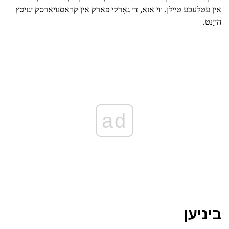
אין עטלעכע טיילן. ווי אַזאַ, די גאָרקי פּאַרק אין קראַסנויאַרסק יגזיסץ
הייַנט.
ad
ביניען