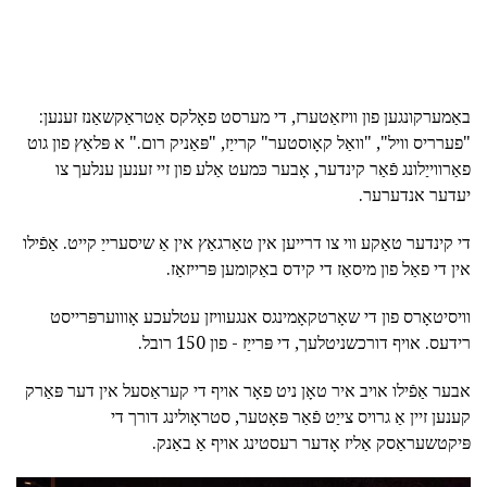
באַמערקונגען פון וויזאַטערז, די מערסט פאָלקס אַטראַקשאַנז זענען:
"פערריס וויל", "וואַל קאָוסטער" קרייַז, "פּאַניק רום." א פּלאַץ פון גוט
פאַרווייַלונג פֿאַר קינדער, אָבער כּמעט אַלע פון זיי זענען ענלעך צו
יעדער אנדערער.
די קינדער טאַקע ווי צו דרייען אין טאַרגאַץ אין אַ שיסערייַ קייט. אַפֿילו
אין די פאַל פון מיסאַז די קידס באַקומען פּרייזאַז.
וויסיטאָרס פון די שאָרטקאָמינגס אנגעוויזן עטלעכע אָוווערפּרייסט
רידעס. אויף דורכשניטלעך, די פּרייַז - פון 150 רובל.
אבער אַפֿילו אויב איר טאָן ניט פאָר אויף די קעראַסעל אין דער פּאַרק
קענען זיין אַ גרויס צייַט פֿאַר פּאָטער, סטראָולינג דורך די
פּיקטשעראַסק אַליז אָדער רעסטינג אויף אַ באַנק.