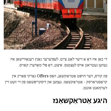
ad
די באַן איז דאָ אַ זייער לאַנג צייַט. לעפיערעך גאַנץ רענאַוויישאַן איז
געווען געטראגן אויס לעצטנס. איצט, דאָ פּלי מאָדערן קאַרס.
פון קורס, דער הויפּט אַטראַקשאַן, וואָס Offers גאָרקי פּאַרק אין
קראַסנויאַרסק - אַטראַקשאַנז. נעמען און דיסקריפּשאַנז פון זיי וועט זיין
דערמאנט אונטן.
היגע אַטראַקשאַנז