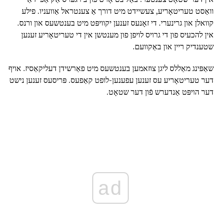
וואַסט טעריטאָריע, צעשיידט מיט דורך אַ צענטראל אַוועניו. פילע
קוואלן און גרינערי. די זאָנעס זענען יקוויפּט מיט בענטשעס און ורנס.
אין להכעיס פון די גרויס לויפן פון מענטשן אין די טעריטאָריע זענען
שטענדיק ריין און באַקוועם.
שאַפּינג מאַללס ליגן צוזאמען בענטשעס מיט פאַרשידן דעליקאַסיז. אויף
דער טעריטאָריע עס זענען עפענען-לופט קאַפעס. פּריסעס זענען נישט
דער הויפּט אַנדערש פֿון דער שטאָט.
ad