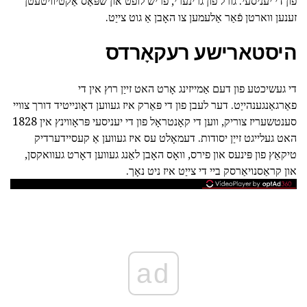
פון די יעניסעי. גורל פון גרינערי, פריש לופט און שפּאַס אַקטיוויטעטן
זענען ווארטן פֿאַר אַלעמען צו האָבן אַ גוט צייַט.
היסטארישע רעקאָרדס
די געשיכטע פון דעם אַמייזינג אָרט האט זייַן רוץ אין די
פאַרגאַנגענהייַט. דער לעבן פון די פּאַרק איז געווען דאָונייטיד דורך צוויי
סענטשעריז צוריק, ווען די קאָנטראָל פון די יעניסעי פּראָווינץ אין 1828
האט געלייגט זייַן יסודות. דעמאָלט עס איז געווען אַ קעסיידערדיק
טיקאַץ פון פּינעס און פירס, וואָס האָבן לאַנג געווען דאָרט געוואקסן,
און קראַסנויאַרסק ביי די צייַט איז ניט נאָך.
ad