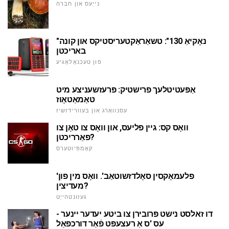
נייַעס און חברה
"נאָקיאַ 130": טשאַראַקטעריסטיקס און קונה
באריכטן
פון טעכנאָלאָגיע
אַפּעטיטלעך פרישטיק: פּרעזשעניצע מיט
טאַמאַטאָוז
עסנוואַרג און בעוורידזשיז
וואָס קס: גיין פליעס, און וואָס צו טאָן צו
פאַרריכטן?
קאָמפּיוטערס
'פלעמאָקסין סאָלדזשוטאַב'. וואָס מין פון
מעדיצין?
געזונטהייַט
דו זאלסט נישט פּרובירן צו ביטע יעדער יינער -
עס 'ס אַ רעצעפּט פֿאַר דורכפאַל