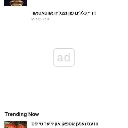
דרייַ כּללים פון מצליח אַווטאָטאָור
טראַוואַלינג
ad
Trending Now
ווו עס זענען אַספּאַן און זייער טייפּס