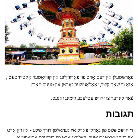
פאָרשטעלן אין דעם אָרט פון פאַרווייַלונג און קווייאַטער אַקטיוויטעטן,
אַזאַ ווי שאָך קלוב, זאָאָלאָגישער גאָרטן און טעניס קאָרץ.
פֿאַר קינדער צו יקוויפּ עטלעכע גיימינג זאָנעס.
תגובות
די הויפּט פּלוס פון גאָרקי פּאַרק איז געהאלטן דורך פילע - איז זייַן אָרט
אין דער שטאָט צענטער. באַליבט אָרט פון בירגערס אַקיאַפּייז אַ