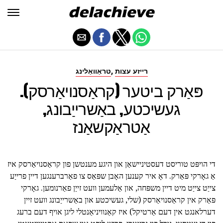
,
רייזע עצות
טראַוואַלינג
פּאַרק ביטער (קראַסנויאַרסק).
געשיכטע, באַשרייַבונג,
אַטראַקשאַנז
די הויפּט טוריסט דעסטיניישאַן און היגע מענטשן פון קראַסנויאַרסק איז
אַ גאָרקי פּאַרק. דאָ איר קענען האָבן שפּאַס צו פאַרברענגען דיין פרייַע
צייַט צייַט מיט דיין משפּחה, און אַלעמען וועט זייַן פאַרנומען. גאָרקי
פּאַרק אין קראַסנויאַרסק (שלי, געשיכטע און באַשרייַבונג וועט זיין
דערלאנגט אין דעם אַרטיקל) איז קאַנוויניאַנטלי ליגן אויף דעם ברעג