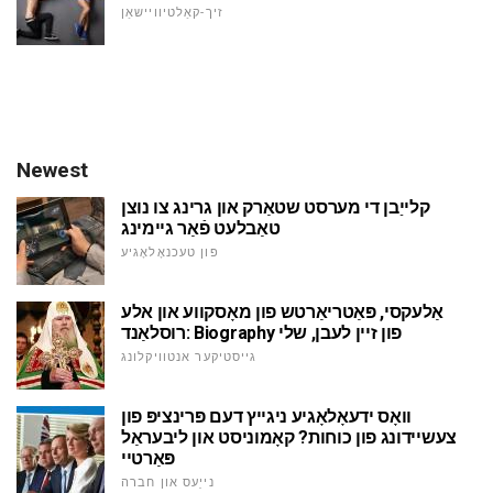
זיך-קאַלטיוויישאַן
Newest
קלייַבן די מערסט שטאַרק און גרינג צו נוצן
טאַבלעט פֿאַר גיימינג
פון טעכנאָלאָגיע
אַלעקסי, פּאַטריאַרטש פון מאָסקווע און אלע
רוסלאַנד: Biography פון זיין לעבן, שלי
גייסטיקער אנטוויקלונג
וואָס ידעאָלאָגיע ניגייץ דעם פּרינציפּ פון
צעשיידונג פון כוחות? קאָמוניסט און ליבעראַל
פּאַרטיי
נייַעס און חברה