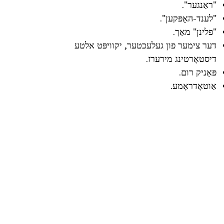
"ראַנגער".
"לענד-האָפּקען".
"פלינן" מאַך.
דער צימער פון געלעכטער, יקוויפּט אלטע
דיסטאָרטינג מירערז.
פּאַניק רום.
אַוטאָדראָמע.