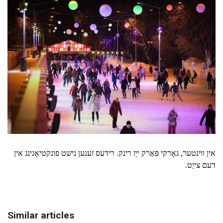
אין ווינטער, גאָרקי פּאַרק ייַז רינק. רידעס זענען נישט פונקטיאָנינג אין
דעם צייַט.
Similar articles