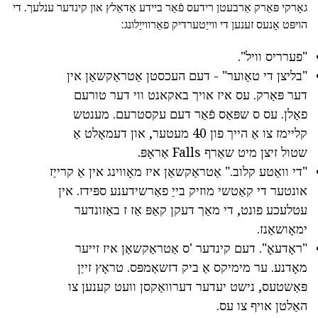
גאָרקי פּאַרק אַרבעטן רידעס פֿאַר ביידע אַדאַלץ און קינדער ענלעך. די
הויפּט אָנעס זענען די ווייַטערדיק פאַרווייַלונג:
"פערריס וויל".
"בליצן די טאַוער" - דעם העכסטן אַטראַקשאַן אין
דער פּאַרק. עס איז אויך באקאנט ווי דער טורעם
פאַלן. עס ס שפּאַס פֿאַר דעם עקסטרעם. מענטש
קליימז צו אַ הייך פון 40 מעטער, און דעמאָלט אַ
שטול זיצן מיט שאַרף Falls אַראָפּ.
"די וואַטע קלוב." אַטראַקשאַן איז מאָווינג אין אַ קרייַז
אונטער די קאַטשי מוזיק בייַ פאַרשידענע ספּידז. אין
עטלעכע פונט, די מאַך דעקן קאַפּ אַז ז באַזונדער
ימאָושאַנז.
"ראָדעאָ". דעם קינדער 'ס אַטראַקשאַן איז זייער
מאָדנע. ער מימיקס אַ ביק דזשאַמפּס. טראָץ זייַן
פּאַשטעס, נישט יעדער דערוואַקסן וועט קענען צו
האַלטן אויף צו עס.