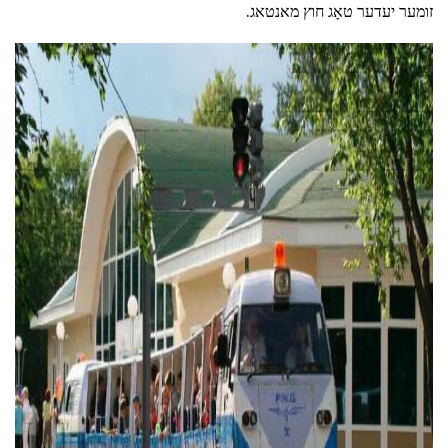
זומער יעדער טאָג חוץ מאנטאג.