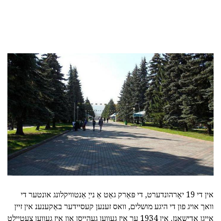
אין די 19 יאָרהונדערט, די פּאַרק גאַט אַ נייַ אַנטוויקלונג אונטער די
וואך אויג פון די היגע מושלים, וואס זענען קעסיידער באַקענענ אין זיין
אייגן אַדישאַנז. אין 1934 ער איז געווען געהייסן און איז געווען צעטיילט