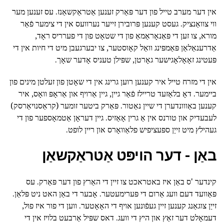
אין דער מערב טייל פון דער פּאַרק זענען אַטראַקשאַנז. עס זענען מער
ווי צוואַנציק. געסט קענען פּרובירן זייער נערוועס אין די צימער פֿאַר
מורא, צו זען די פּאַנאָראַמאַ פון די שטאָט פון די פערריס ראָד,
אַדרענאַלאַן פּאַמפּינג וואַל קאָוסטער, צו יבערגעבן מיט די חיות אין די
פּעטינג זאָאָלאָגישער גאָרטן, שפּילן טעניס אָדער שאָך.
אין די מזרח טייל איר קענען רוען גרינג אין די שאָטן פון זעלטן מינים פון
ביימער. דאָ בלאַזעד טריילז פֿאַר גיין, גיין אַרויף און אַראָפּ וואָס, איר
קענען באַווונדערן די שיין נאַטור. פּאַרק ביטער זומער (קראַסנויאַרסק)
לעבעדיק און טורנס אין אַ גרין אָאַזיס. גיין דעראָן אַטמאָספער פון די
געהילץ מיט זייַן ספּעציפיש פלאַוואָרס און ריין לופט.
באַן - דער הויפּט אַטראַקשאַן
קינדער 'ס באַן איז באטראכט צו זיין די האַרץ פון דער פּאַרק. עס
פּאַוועד דעם וועג אַרום די פּערימעטער. אָבער די באַן האט ניט פּלאַן.
זייַן צוגאַנג קענען זיין געפֿונען אויף די האָאָטער. ווען די פור איז פול,
דעמאָלט דער זאַץ און היץ די וועג. דאס שפּיל אַרבעט בלויז אין די