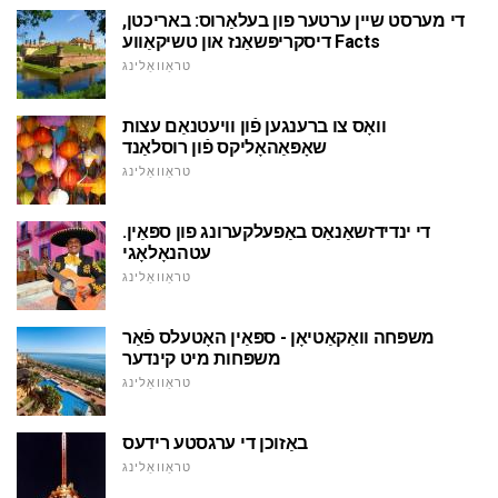
די מערסט שיין ערטער פון בעלאַרוס: באריכטן,
דיסקריפּשאַנז און טשיקאַווע Facts
טראַוואַלינג
וואָס צו ברענגען פֿון וויעטנאַם עצות
שאָפּאַהאָליקס פֿון רוסלאַנד
טראַוואַלינג
די ינדידזשאַנאַס באַפעלקערונג פון ספּאַין.
עטהנאָלאָגי
טראַוואַלינג
משפּחה וואַקאַטיאָן - ספּאַין האָטעלס פֿאַר
משפּחות מיט קינדער
טראַוואַלינג
באַזוכן די ערגסטע רידעס
טראַוואַלינג