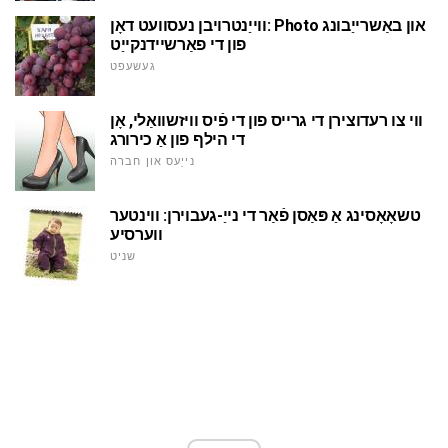
ווייַנטרויבן נעסוועט דאָן: Photo און באַשרייַבונג
פון די פאַרשיידנקייַט
געשעפט
ווי צו רעדוצירן די גרייס פון די פֿיס וויזשוואַלי, אָן
די הילף פון אַ כירורג
נייַעס און חברה
טשאָאָסינג אַ פּאַסן פֿאַר די נייַ-געבוירן: ווינטער
ווערסיע
שניט