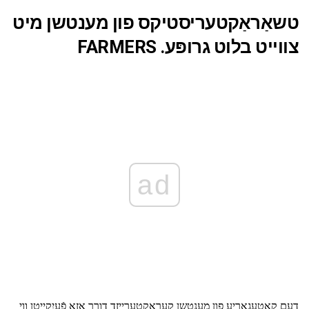
טשאַראַקטעריסטיקס פון מענטשן מיט
צווייט בלוט גרופּע. FARMERS
ad
דעם קאַטעגאָריע פון מענטשן קעראַקטערייזד דורך אַזאַ פֿעיִקייטן ווי