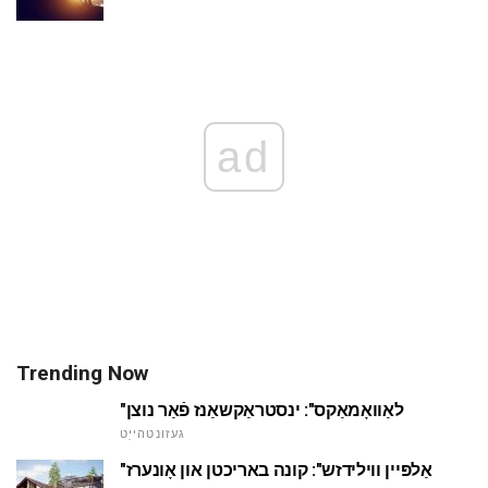
ad
Trending Now
"לאַוואָמאַקס": ינסטראַקשאַנז פֿאַר נוצן
געזונטהייַט
"אַלפּיין ווילידזש": קונה באריכטן און אָונערז