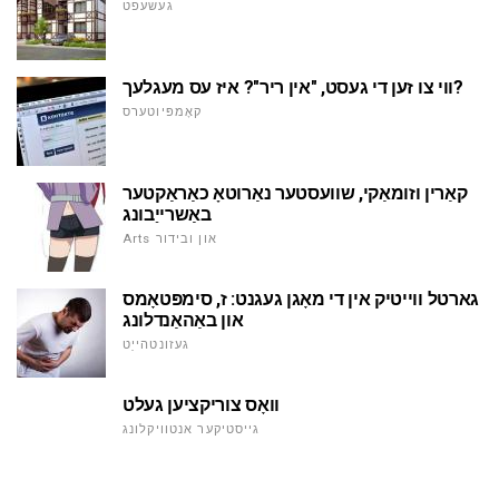
געשעפט
ווי צו זען די געסט, "אין ריר"? איז עס מעגלעך?
קאָמפּיוטערס
קאַרין וזומאַקי, שוועסטער נאַרוטאָ כאַראַקטער
באַשרייַבונג
Arts און ובידור
גארטל ווייטיק אין די מאָגן געגנט: ז, סימפּטאָמס
און באַהאַנדלונג
געזונטהייַט
וואָס צוריקציען געלט
גייסטיקער אנטוויקלונג