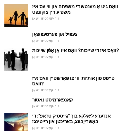
וואָס גיט אַ מענטש די משפּחה און ווי עס איז
משפּיע זיין צוקונפֿט
זיך-קאַלטיוויישאַן
געפיל און פּערסעפּשאַן
זיך-קאַלטיוויישאַן
וואָס איז די שייכות? וואָס איז אַן אָפֿן שייכות?
זיך-קאַלטיוויישאַן
טייפּס פון אותיות: ווי צו פֿאַרשטיין וואס איז
וואס?
זיך-קאַלטיוויישאַן
קאָנפאָרמיסט נאַטור
זיך-קאַלטיוויישאַן
אנדערע ליאַלקע בוך "גייַסטיק טראַפּ": די
באַשרייַבונג, באריכטן און רייטינגז
זיך-קאַלטיוויישאַן