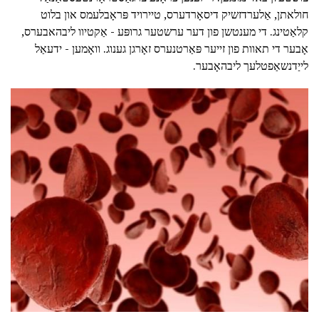
חולאתן, אַלערדזשיק דיסאָרדערס, טיירויד פּראָבלעמס און בלוט
קלאַטינג. די מענטשן פון דער ערשטער גרופּע - אַקטיוו ליבהאבערס,
אָבער די תאוות פון זייער פּאַרטנערס זאָרגן גענוג. וואָמען - ידעאַל
לייַדנשאַפטלעך ליבהאָבער.