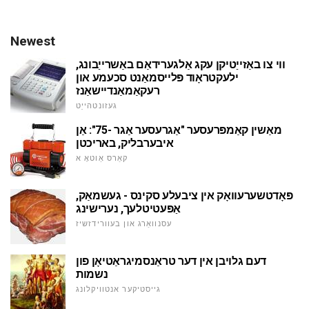
Newest
ווי צו באַזייַטיקן עקג אַלגערידאַם באַשרייַבונג,
ילעקטראָוד פּלייסמאַנט סכעמע און
רעקאַמאַנדיישאַנז
געזונטהייַט
מאַשין קאַמפּרעסער "אַגרעסער אַגר -75": אַן
איבערבליק, באריכטן
קאַרס אַוטאָ א
פּאָדטשערעוואָק אין ציבעלע סקינס - געשמאַק,
אַפּעטיטלעך, נערישינג
עסנוואַרג און בעוורידזשיז
דעם גלויבן אין דער טראַנסמיגראַטיאָן פון
נשמות
גייסטיקער אנטוויקלונג