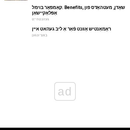
קאַמפאָר בוימל. Benefits, שאָדן, מעטהאָדס פון
אַפּלאַקיישאַן
געזונטהייַט
ראָמאַנטיש אָוונט פֿאַר אַ ליב געהאט איין
באַציונגען
ad