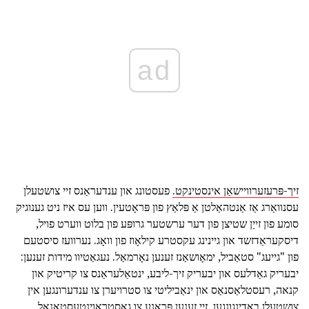
ad
זיך-פּרעזערוויישאַן אינסטינקט.
פעסטונג און ענדעראַנס זיי צושטעלן
עסנוואַרג אַז אַנטהאַלטן אַ פּלאַץ פון פּראָטעין. ווען עס איז ניט גענוגיק
סומע פון זייַן שטיצן פון דער ערשטער גרופּע פון בלוט ווערט פויל,
דיסקעראַדזשד און גיינינג עקסטרע קילאָוז פון וואָג. נערוועז סיסטעם
פון "גייעג" סטאַביל, ימאָושאַנז זענען נאָרמאַל. נעגאַטיוו מידות זענען:
יבעריק גאַדלעס און יבעריק זיך-ליבע, ינטאַלעראַנס צו קריטיק און
קנאה, רעסטלאַסנאַס און ינאַביליטי צו סטרויערן צו ענדערונגען אין
צושטעלן באדינגונגען. זיי זענען פּראָנע צו גאַסטראָוינטעסטאַנאַל