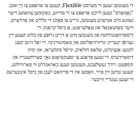
די מענטשן זענען די מערסט Flexible, קענען צו אַדאַפּט צו נייַ זאכן.
"נאָמאַדס" זענען לייכט אַדאַפּט צו די סוויווע, באַקומען צוזאמען זייער
געזונט מיט אנדערע מענטשן, גרייט צו פאָלגן די כּללים און אָרדערס,
זייער סאָושאַבאַל און טאָלעראַנט, אַ ביסל קראַנק. די
דיסאַדוואַנטידזשיז פון מענטשן מיט אַ דריט גרופּע פון בלוט קענען זייַן
גערופֿן יבעריק ינדיווידואַליסם און טאַסיטורניטי. זיי זאָל היטן קעגן
לונגענ-אָנצינדונג, שלאָס חולאתן, קייפל סקלעראָז, און ימיון
דיסאָרדערס. זיי זענען פּראָנע צו ינפעקטיאָנס נאָך סערדזשעריז און
קימפּעט. דורך געשלעכט, מענטשן זענען באהאנדלט ווי פאַרווייַלונג,
קענען טוישן זייַן פרוי. וואָמען אין די פּריוואַט לעבן פון ביסל אינטערעס.
זיי זענען געטרייַ ווייבער.