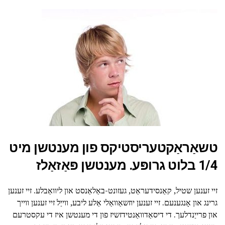
טשאַראַקטעריסטיקס פון מענטשן מיט
1/4 בלוט גרופּע. מענטשן פּאַזאַלז
זיי זענען שטיל, קאַנסידעראַט, געזונט-באַלאַנסט און ליוואַבלע. זיי זענען
גרינג און אָנגענעם. זיי זענען יוזשאַוואַלי אַלע ליבע, ווייַל זיי זענען ווייך
און פרייַנדלעך. די דיסאַדוואַנטידזשיז פון די מענטשן איז די עקסטרעם