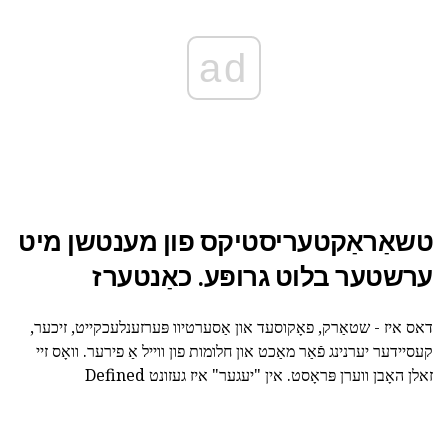
ad
טשאַראַקטעריסטיקס פון מענטשן מיט
ערשטער בלוט גרופּע. כאַנטערז
דאס איז - שטאַרק, פאָקוסעד און אַסערטיוו פּערזענלעכקייט, זיכער,
קעסיידער יערנינג פֿאַר מאַכט און חלומות פון ווייל אַ פירער. וואָס זיי
זאלן האָבן ווערן פּראָסט. אין "יעגער" איז געזונט Defined