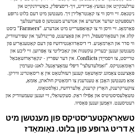
ערלעכקייַט און געזעץ-אַביידינג, זיך-דיסציפּלין, באַשיידנקייַט און
ניטנאַס. זיי וויסן ווי צו קאָנטראָלירן זיך. מענטשן מיט דעם בלוט גרופּע
רעספּעקט יעדער אנדערע און אנדערע מענטשן ס פּערזענלעך
פאַרמאָג. זיי וויסן ווי צו קאָואַפּערייט מיט אנדערע. "Farmers" ביסט
קלוג און רעסאָורסעפול, רויק און פּאַציענט, פרייַנדלעך און שפּירעוודיק,
ווי סדר און האַרמאָניע. די דיסאַדוואַנטידזשיז פון דעם קאַטעגאָריע פון
מענטשן זענען יבעריק עקשנות און ינאַביליטי צו אָפּרוען. זיי ליבע און
טרייסט, צו ויסמייַדן Conflicts. אין דער שפּריץ - ינקאַראַדזשאַבאַל
ראָומאַנטיקס. "זאַמלעדעלצי" דיפּלי עמאָציאָנעל. לאנג-טערמין
פּאַציענט צאַמונג ימאָושאַנז קענען רעזולטאַט אין אַ ריסאַונדינג ווירקן.
אַזאַ מענטשן האָבן אַ טענדענץ צו רומאַטיק חולאתן, אַזמאַ,
צוקערקרענק, האַרץ קרענק, אַלערדזשיז, גאָלסטאָונז,
טשאָלעסיסטיטיס און אַפֿילו ראַק. סעקשואַלי, זיי זענען שעמעוודיק און
רעטיסענט. וואָמען זענען פּאַסיוו.
טשאַראַקטעריסטיקס פון מענטשן מיט
אַ דריט גרופּע פון בלוט. נאָומאַדז