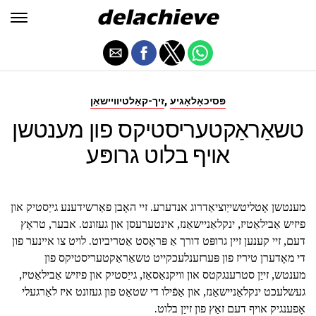
,
פּסיכאָלאָגיע
זיך-קאַלטיוויישאַן
טשאַראַקטעריסטיקס פון מענטשן
אויף בלוט גרופּע
מענטשן אָטליטשייַוציאַדרוג אנדערע. זיי האָבן פאַרשידענע גייַסטיק און
פיזיש אַבילאַטיז, ינקלאַניישאַנז, אינטערעסן און געזונט. אבער, טראָץ
דעם, זיי קענען זיין גרופּט דורך אַ פּראָסט אַטריביוט. לויט צו איינער פון
די מאָדערן טיריז פון פּערזענלעכקייט טשאַראַקטעריסטיקס פון
מענטש, זייַן סטרענגקטס און וויקנאַסאַז, גייַסטיק און פיזיש אַבילאַטיז,
געשלעכט ינקלאַניישאַנז, און אַפֿילו די שטאַט פון געזונט איז לאַרגעלי
אָפענגיק אויף דעם זאַץ פון זייַן בלוט.