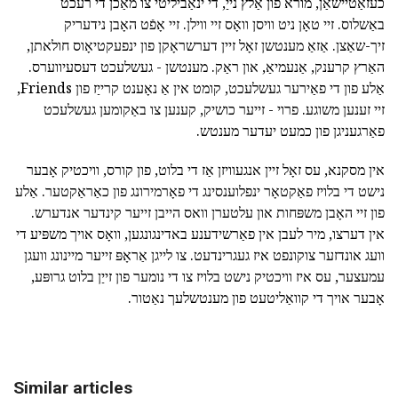
כעזאַטיישאַן, מורא פון אַלץ נייַ, די ינאַביליטי צו מאַכן די רעכט
באַשלוס. זיי טאָן ניט וויסן וואָס זיי ווילן. זיי אָפֿט האָבן נידעריק
זיך-שאַצן. אַזאַ מענטשן זאָל זיין דערשראָקן פון ינפעקטיאָוס חולאתן,
האַרץ קרענק, אַנעמיאַ, און ראַק. מענטשן - געשלעכט דעסעיווערס.
אַלע פון די פאַירער געשלעכט, קומט אין אַ נאָענט קרייַז פון Friends,
זיי זענען משוגע. פרוי - זייער כושיק, קענען צו באַקומען געשלעכט
פאַרגעניגן פון כמעט יעדער מענטש.
אין מסקנא, עס זאָל זיין אנגעוויזן אַז די בלוט, פון קורס, וויכטיק אָבער
נישט די בלויז פאַקטאָר ינפלוענסינג די פאָרמירונג פון כאַראַקטער. אַלע
פון זיי האָבן משפּחות און עלטערן וואס הייבן זייער קינדער אנדערש.
אין דערצו, מיר לעבן אין פאַרשידענע באדינגונגען, וואָס אויך משפּיע די
וועג אונדזער צוקונפט איז געגרינדעט. צו לייגן אַראָפּ זייער מיינונג וועגן
עמעצער, עס איז וויכטיק נישט בלויז צו די נומער פון זייַן בלוט גרופּע,
אָבער אויך די קוואַליטעט פון מענטשלעך נאַטור.
Similar articles