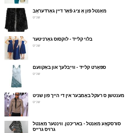
מאַנטל פון אַ ציג פֿאַר דיין גאַרדעראָב
שניט
בלוי קלייד - לוקסוס גאַרניטער
שניט
ספּאָרט קלייד - ווייַבלעך און באַקוועם
שניט
מענטשן ס רעקל באָמבער אין די הייך פון שניט
שניט
סורסקאָע מאַנטל - באריכטן. ווינטער מאַנטל
גרויס גרייס