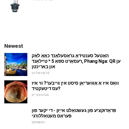
Newest
האָטעל סענטידאָ גראַסעלאַנד כאַאָ לאַק
רעסאָרט ספּאַ 5 * טיילאַנד, Phang Nga: QR ען
און באריכטן
טראַוואַלינג
וואָס איז אַ אָווועריאַן סיסט אין ווייבער? ווי איז
עס דיטעקטיד?
געזונטהייַט
פּראָדוקציע פון געשטאַלט אייַזן - די יקער פון
פעראַס מעטאַללורגי
געשעפט