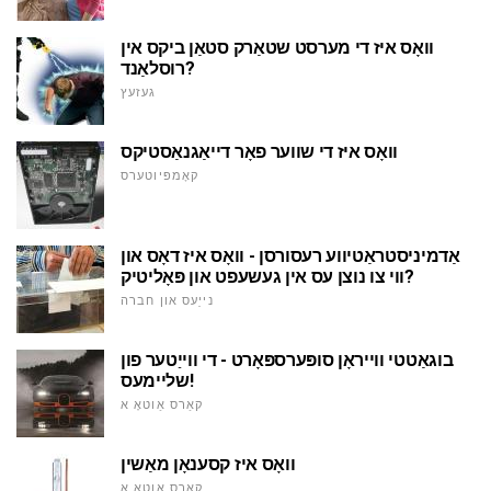
וואָס איז די מערסט שטאַרק סטאַן ביקס אין
רוסלאַנד?
געזעץ
וואָס איז די שווער פאָר דייאַגנאַסטיקס
קאָמפּיוטערס
אַדמיניסטראַטיווע רעסורסן - וואָס איז דאָס און
ווי צו נוצן עס אין געשעפט און פּאָליטיק?
נייַעס און חברה
בוגאַטטי ווייראָן סופּערספּאָרט - די ווייַטער פון
שליימעס!
קאַרס אַוטאָ א
וואָס איז קסענאָן מאַשין
קאַרס אַוטאָ א