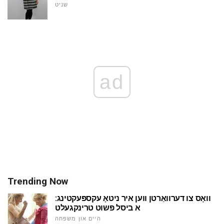
שניט
ad
Trending Now
וואָס צו דערוואַרטן ווען איר ניטאָ עקספּעקטינג:
א ביסל פּשוט טרינקגעלט
היים און משפּחה