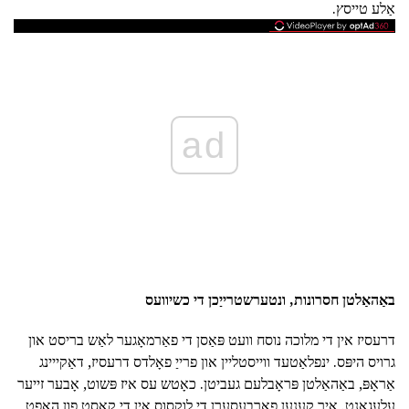
אַלע טייסץ.
ad
באַהאַלטן חסרונות, ונטערשטרייַכן די כשיוועס
דרעסיז אין די מלוכה נוסח וועט פּאַסן די פאַרמאָגער לאַש בריסט און
גרויס היפּס. ינפלאַטעד ווייסטליין און פרייַ פאָלדס דרעסיז, דאַקייינג
אַראָפּ, באַהאַלטן פּראָבלעם געביטן. כאָטש עס איז פּשוט, אָבער זייער
עלעגאַנט. איר קענען פאַרבעסערן די לוקסוס אין די קאָסט פון האַפט