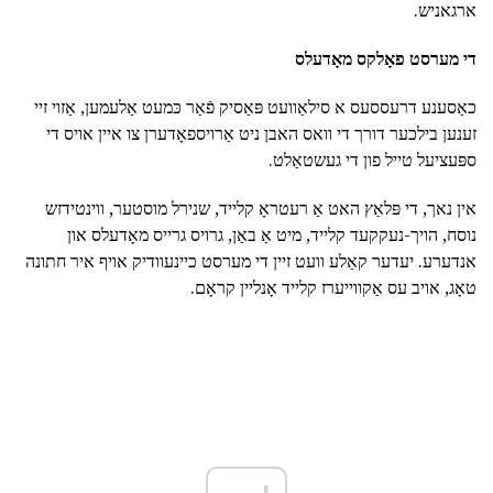
ארגאניש.
די מערסט פאָלקס מאָדעלס
כאַסענע דרעססעס א סילאַוועט פּאַסיק פֿאַר כּמעט אַלעמען, אַזוי זיי
זענען בילכער דורך די וואס האבן ניט אַרויספאָדערן צו איין אויס די
ספּעציעל טייל פון די געשטאַלט.
אין נאך, די פּלאַץ האט אַ רעטראָ קלייד, שנירל מוסטער, ווינטידזש
נוסח, הויך-נעקקעד קלייד, מיט אַ באַן, גרויס גרייס מאָדעלס און
אנדערע. יעדער קאַלע וועט זיין די מערסט כיינעוודיק אויף איר חתונה
טאָג, אויב עס אַקווייערז קלייד אָנליין קראָם.