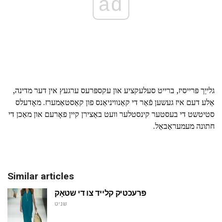
ad
גלייַך פּרייסיז, ברייט סעלעקציע און עקספּרעס ערגעץ אין דער מדינה,
אַלע דעם איז געשען פֿאַר די קאַנוויניאַנס פון קאַסטאַמערז. מאָדעלס
סטיטשט די בעסטער קינסטלער וועט באַצירן קיין פאָרעם און מאַכן די
חתונה מעמעראַבאַל.
Similar articles
פּרעכטיק קלייד צו די שטאָק
שניט