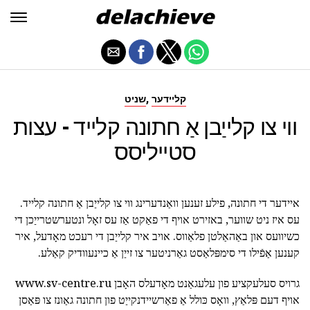
,
קליידער
שניט
ווי צו קלייַבן אַ חתונה קלייד - עצות
סטייליסס
איידער די חתונה, פילע זענען וואַנדערינג ווי צו קלייַבן אַ חתונה קלייד.
עס איז ניט שווער, באזירט אויף די פאַקט אַז עס זאָל ונטערשטרייַכן די
כשיוועס און באַהאַלטן פלאַווס. אויב איר קלייַבן די רעכט מאָדעל, איר
קענען אַפֿילו די סימפּלאַסט גאַרניטער צו זייַן אַ כיינעוודיק קאַלע.
גרויס סעלעקציע פון עלעגאַנט מאָדעלס האָבן www.sv-centre.ru
אויף דעם פּלאַץ, וואָס כּולל אַ פאַרשיידנקייַט פון חתונה גאַונז צו פּאַסן