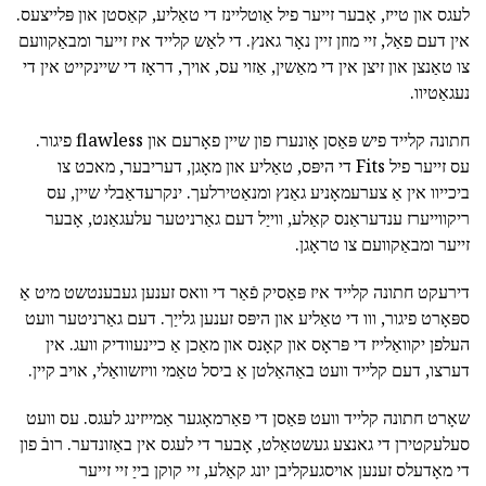
לעגס און טייז, אָבער זייער פיל אַוטליינז די טאַליע, קאַסטן און פּלייצעס.
אין דעם פאַל, זיי מוזן זיין נאָר גאנץ. די לאַש קלייד איז זייער ומבאַקוועם
צו טאַנצן און זיצן אין די מאַשין, אַזוי עס, אויך, דראָז די שיינקייט אין די
נעגאַטיוו.
חתונה קלייד פיש פּאַסן אָונערז פון שיין פאָרעם און flawless פיגור.
עס זייער פיל Fits די היפּס, טאַליע און מאָגן, דעריבער, מאכט צו
ביכייוו אין אַ צערעמאָניע גאַנץ ומנאַטירלעך. ינקרעדאַבלי שיין, עס
ריקווייערז ענדעראַנס קאַלע, ווייַל דעם גאַרניטער עלעגאַנט, אָבער
זייער ומבאַקוועם צו טראָגן.
דירעקט חתונה קלייד איז פּאַסיק פֿאַר די וואס זענען געבענטשט מיט אַ
ספּאָרט פיגור, ווו די טאַליע און היפּס זענען גלייַך. דעם גאַרניטער וועט
העלפן יקוואַלייז די פּראָס און קאָנס און מאַכן אַ כיינעוודיק וועג. אין
דערצו, דעם קלייד וועט באַהאַלטן אַ ביסל טאַמי וויזשוואַלי, אויב קיין.
שאָרט חתונה קלייד וועט פּאַסן די פאַרמאָגער אַמייזינג לעגס. עס וועט
סעלעקטירן די גאנצע געשטאַלט, אָבער די לעגס אין באַזונדער. רובֿ פון
די מאָדעלס זענען אויסגעקליבן יונג קאַלע, זיי קוקן בייַ זיי זייער