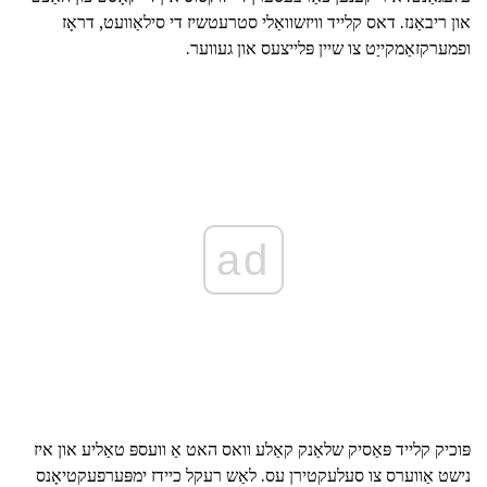
און ריבאַנז. דאס קלייד וויזשוואַלי סטרעטשיז די סילאַוועט, דראָז
ופמערקזאַמקייַט צו שיין פּלייצעס און געווער.
ad
פּוכיק קלייד פּאַסיק שלאַנק קאַלע וואס האט אַ וועספּ טאַליע און איז
נישט אַווערס צו סעלעקטירן עס. לאַש רעקל כיידז ימפּערפעקטיאָנס