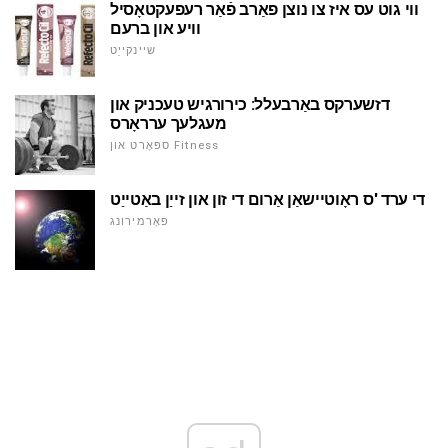
ווי גוט עס איז צו נוצן פאַרב פֿאַר רעפעקטאָסיל
וויע און ברעם
שיינקייַט
דזשערקס באַרבעלל: כירורגיש טעכניק און
מעגלעך ערראָרס
ספּאָרט און Fitness
די ערד 'ס ראָוטיישאַן אַרום די זון און זייַן באַטייַט
פאָרמירונג