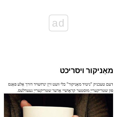
ad
מאַניקור ויסריכט
דעם טעכניק "ניטיד מאַניקור" בלי וועט זייַן ינדזשויד דורך אַלע פאַנס
פון שטריקערייַ מוסטער קראָושיי אָדער שטריקערייַ נעעדלעס.