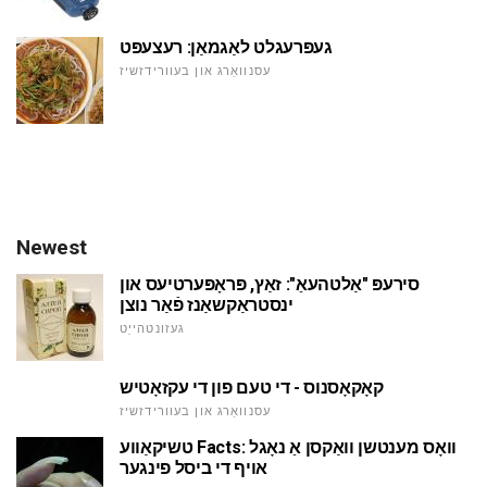
געפּרעגלט לאַגמאַן: רעצעפּט
עסנוואַרג און בעוורידזשיז
Newest
סירעפּ "אַלטהעאַ": זאַץ, פּראָפּערטיעס און
ינסטראַקשאַנז פֿאַר נוצן
געזונטהייַט
קאָקאָסנוס - די טעם פון די עקזאָטיש
עסנוואַרג און בעוורידזשיז
טשיקאַווע Facts: וואָס מענטשן וואַקסן אַ נאָגל
אויף די ביסל פינגער