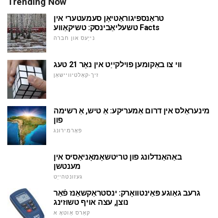
Trending Now
טראַנספיגוראַטיאָן סעמעטערי אין
טשעליאַבינסק: טשיקאַווע Facts
נייַעס און חברה
ווי צו באַקומען פוילקייַט אין נאָר 21 טעג
זיך-קאַלטיוויישאַן
מינעראַלס אין דרום אַמעריקע: אַ טיש, אַ רשימה
פון
פאָרמירונג
באַהאַנדלונג פון טריטשאָמאָניאַסיס אין
מענטשן
געזונטהייַט
גרעב גאַוגע פּאַינטוואָרק: ינסטראַקשאַנז פֿאַר
נוצן, עצה אויף טשוזינג
קאַרס אַוטאָ א