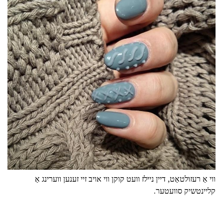
ווי אַ רעזולטאַט, דיין ניילז וועט קוקן ווי אויב זיי זענען ווערינג אַ
קליינטשיק סוועטער.