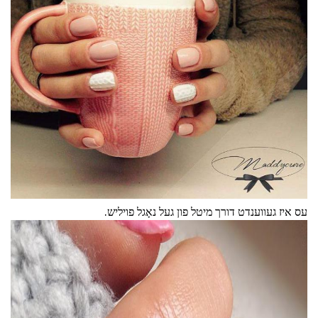
עס איז געווענדט דורך מיטל פון געל נאָגל פויליש.