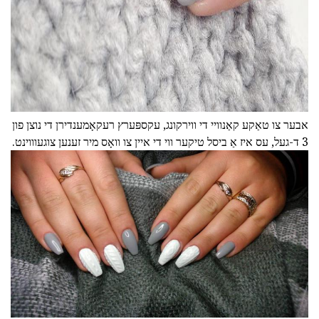
אבער צו טאַקע קאַנוויי די ווירקונג, עקספּערץ רעקאָמענדירן די נוצן פון
3 ד-געל, עס איז אַ ביסל טיקער ווי די איין צו וואָס מיר זענען צוגעוווינט.