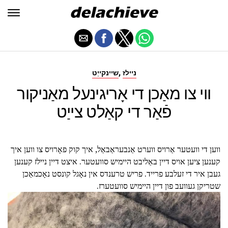
,
ניילז
שיינקייַט
ווי צו מאַכן די אָריגינעל מאַניקור
פֿאַר די קאַלט צייַט
ווען די וועטער אַרויס ווערט אַנבעראַבאַל, איך קוק פאָרויס צו ווען איך
קענען ציען אויס דיין באַליבט היימיש סוועטער. איצט דיין ניילז קענען
געבן איר די זעלבע פרייד. פריש טרענדס אין נאָגל קונסט נאָכמאַכן
שטריקן געוועב פון דיין היימיש סוועטערז.