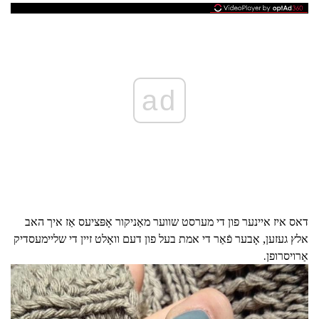
ad
דאס איז איינער פון די מערסט שווער מאַניקור אָפּציעס אַז איך האב
אלץ געזען, אָבער פֿאַר די אמת בעל פון דעם וואָלט זיין די שליימעסדיק
אַרויסרופן.