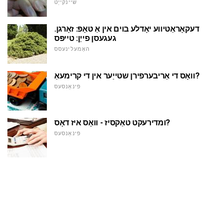
שיינקייַט
דעקאָראַטיווע יאָדלע בוים אין אַ טאָפּ: זאָרגן.
געגעסן פייַן: טייפּס
האָמעלינעסס
וואָס די אַריבערפירן שטייַער אין די קרימעאַ?
פינאַנסעס
ומדירעקט טאַקסיז - וואָס איז דאָס?
פינאַנסעס