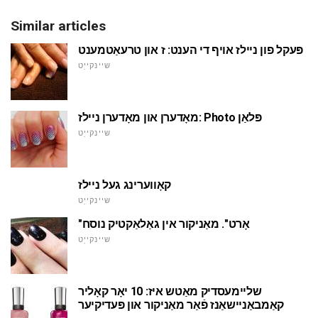
Similar articles
פּעקל פון ניילז אויף די הענט: ז און טרעאַטמענט
שיינקייַט
מאָדערן און מאָדערן ניילז: Photo פּלאַן
שיינקייַט
קאָווערינג געל ניילז
שיינקייַט
"אָרט". מאַניקור אין גאַלאַקטיק נוסח
שיינקייַט
שליימעסדיק מאַטש איז: 10 יאָר קאָליר
קאַמבאַניישאַנז פֿאַר מאַניקור און פּעדיקיער