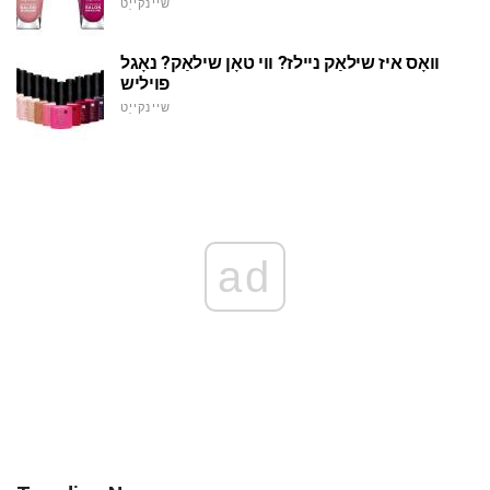
שיינקייַט
וואָס איז שילאַק ניילז? ווי טאָן שילאַק? נאָגל
פויליש
שיינקייַט
ad