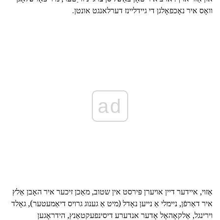
וואָס איר נאָכפאָלגן די גיידליינז דערלאנגט אונטן.
ad
אַזוי, איידער דיין אויערן פּירסט אין שטוב, מאַכן זיכער איר האָבן אַלץ
איר דאַרפֿן, ניימלי אַ נייען נאָדל (מיט אַ גענוג גרויס דיאַמעטער), גאָלד
וירינגל, אַלקאָהאָל אָדער אנדערע דיסינפעקטאַנץ, הידראָגען