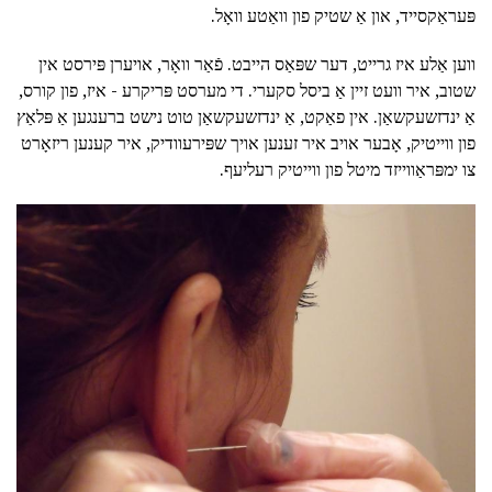
פּעראַקסייד, און אַ שטיק פון וואַטע וואָל.
ווען אַלע איז גרייט, דער שפּאַס הייבט. פֿאַר וואָר, אויערן פּירסט אין
שטוב, איר וועט זיין אַ ביסל סקערי. די מערסט פּריקרע - איז, פון קורס,
אַ ינדזשעקשאַן. אין פאַקט, אַ ינדזשעקשאַן טוט נישט ברענגען אַ פּלאַץ
פון ווייטיק, אָבער אויב איר זענען אויך שפּירעוודיק, איר קענען ריזאָרט
צו ימפּראַווייזד מיטל פון ווייטיק רעליעף.