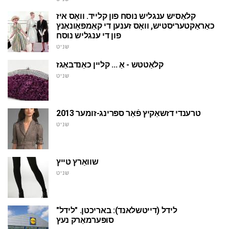
קלאַסיש ענגליש נוסח פון קלייד. וואָס איז
כאַראַקטעריסטיש, וואָס זענען די קאַמפּאָונאַנץ
פון די ענגליש נוסח
שניט
קלאַטטש - אַ ... קליין כאַנדבאַגז
שניט
טרענדי דזשאַקיץ פֿאַר ספּרינג-זומער 2013
שניט
שוואַרץ טייץ
שניט
לידל (דייטשלאנד): באריכטן. "לידל"
סופּערמאַרק נעץ