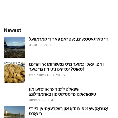
Newest
די סאַרגאַססאָ ים, אַ טראַפּ פֿאַר די קאַראַוועל
נייַעס און חברה
ווי צו קאָכן כאַזער מיט מאַשרומז אין קרעם
סאָוס? עס קען ניט זיין גרינגער!
עסנוואַרג און בעוורידזשיז
שפּאַלט ליפּ: דער אויסזען און
טשאַראַקטעריסטיקס פון באַהאַנדלונג
היים און משפּחה
אַטראַקשאַנז פּיצונדאַ און רעקרעאַטיאָן ביי די
ריזאָרט