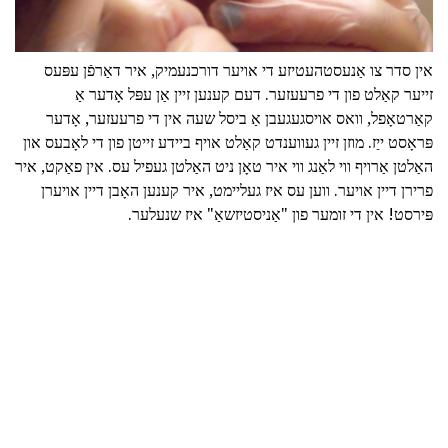
אין סדר צו אַנעסטהעטיזע די אויער דורכנעמיק, איר דאַרפֿן עפּעס
זייער קאַלט פון די פרעעזער. דעם קענען זיין אַן עפּל אָדער אַ
קאַרטאָפל, וואס אויסגעגעבן אַ ביסל שעה אין די פרעעזער, אָדער
פּראָסט ייַז. מוזן זיין געווענדט קאַלט אויף ביידע זייטן פון די לאָבעס און
האַלטן אַרויף ווי לאַנג ווי איר טאָן ניט האַלטן געפיל עס. אין פאַקט, איר
פרירן דיין אויער. ווען עס איז געליימט, איר קענען האָבן דיין אויערן
פּירסט! אין די זומער פון "אַניסטיזשאַ" איז שנעלער.