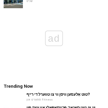
שניט
ad
Trending Now
טוט אַלעמען וויסן ווי צו טווערל די רייַף?
ספּאָרט און Fitness
ווי צו נוצן סאָנאַר: פּרינסאַפּאַלז און עצה פון