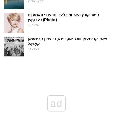
טראַוואַלינג
זייער קורץ האָר ווייַבלעך. טרענדי וואָמען ס
כערקאַץ (Photo)
שיינקייַט
צאָפן קרימעאַן וועג. אוקריינא, די צפֿון-קרימעאַן
קאַנאַל
געשעפט
ad