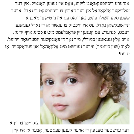
אנדערע דיסינפעקטאַנט לייזונג, וואָס איז געווען האַנטיק. אין דער
זעלביקער אַלקאָהאָל און דער דאַרפֿן צו דיסינפעקט די נאָדל. אויער
שעפּן סקעדזשולד פונט, נאָך וואָס עס איז נייטיק צו מאַכן אַ
ינדזשעקשאַן נאָדל. עס איז וויכטיק צו ענשור אַז די נאָדל געגאנגען
רעכט, אַנדערש עס קענען זיין פּראָבלעמס מיט פּאַטינג אויף ירינגז.
אויב אַלץ געגאנגען סמודלי, מיד נאָך די פּאַנגקשער ינסערטאַד וירינגל.
לאָוב (שוין פּיינטיד) ווידער געווישט מיט אַלקאָהאָל און פּעראַקסייד. אַז
ס עס!
צוגרייטן צו זייַן אַז
דער ערשטער טעג פון די אויער קענען פעסטער, אָבער אַז איז קיין