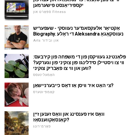
יקספּיריאַנסט פישערמען
ספּאָרט און Fitness
אַקטיאָר אלעקסאנדער נעווסקי - שעפעריש
Biography. די ראָלע Aleksandra נעווסקאָגאָ
Arts און ובידור
פּלאַנטינג געוויקסן פון די משפּחה פון קירבעס:
ווי צו ויסטיילן סידלינגז פון צוקיני פון וגערקע?
ווען און ווי צו פאַבריק צוקיני?
האָמעלינעסס
צי האָט איר וויסן אַז דאָס כייבערניישאַן?
קאָמפּיוטערס
וואָס איז פענסינג און וואָס זענען זייַן
קאַנסאַקווענסאַז?
פאָרמירונג