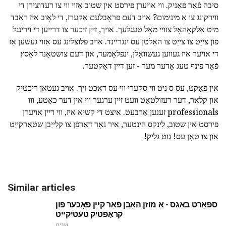
סיבה פֿאַר פּאַניק. ווי אויערן פּירסט אין שטוב אַזוי ווי צו רעדוצירן די
ווירקונג צו אַ מינימום? אויב דעם פּראָבלעם אַקערז, די לאָוב איז ראַבד
מיט אַלקאָהאָל צוויי מאָל טעגלעך. אויך, זיין זיכער צו דרייען די וירינגל
פֿון צייַט צו צייַט צו האַלטן עס ינגריינד. אויב פּלוצלינג עס אַזוי געשען אַז
די אויער איז געווען געשוואָלן, ינפלאַמעד, און דעם צושטאַנד לאַסץ
פֿאַר פינף טעג אָדער מער - זען דיין דאָקטער.
אין פאַקט, עס ס ניט ווי סקערי ווי עס דאכט זיך. אויב געטאן ריכטיק
און קלאר, דער רעזולטאַט וועט זיין ערגער ווי אין דער כאַטע, ווו
professionals זענען אַרבעט. איצט די קשיא איז, ווי דיין אויערן
פּירסט אין שטוב, לינקס הינטער, איר נאָר דאַרפֿן צו קלייַבן שטאַרקייַט
און צו טאָן עס! גוט גליק!
Similar articles
ספּאָרט באַגס - אַ מוזן האָבן פֿאַר קיין פאָכער פון
קראַפטיק טעטיקייט
שניט