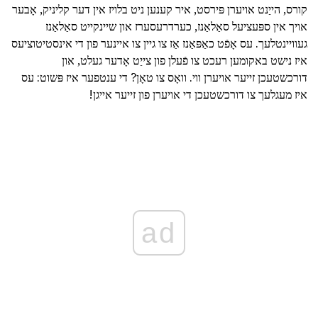
קורס, הייַנט אויערן פּירסט, איר קענען ניט בלויז אין דער קליניק, אָבער
אויך אין ספּעציעל סאַלאַנז, כערדרעסערז און שיינקייט סאַלאַנז
געוויינטלעך. עס אָפֿט כאַפּאַנז אַז צו גיין צו איינער פון די אינסטיטוציעס
איז נישט באקומען רעכט צו פֿעלן פון צייַט אָדער געלט, און
דורכשטעכן זייער אויערן ווי. וואָס צו טאָן? די ענטפער איז פּשוט: עס
איז מעגלעך צו דורכשטעכן די אויערן פון זייער אייגן!
ad