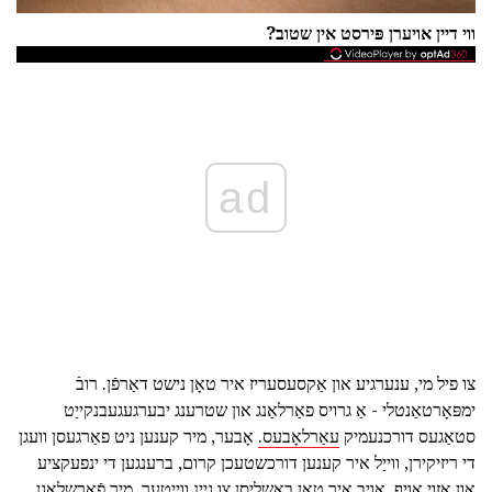
ווי דיין אויערן פּירסט אין שטוב?
ad
צו פיל מי, ענערגיע און אַקסעסעריז איר טאָן נישט דאַרפֿן. רובֿ
ימפּאָרטאַנטלי - אַ גרויס פאַרלאַנג און שטרענג יבערגעגעבנקייַט
סטאַגעס דורכנעמיק
עאַרלאָבעס.
אָבער, מיר קענען ניט פאַרגעסן וועגן
די ריזיקירן, ווייַל איר קענען דורכשטעכן קרום, ברענגען די ינפעקציע
און אַזוי אויף. אויב איר טאָן באַשליסן צו גיינ ווייַטער, מיר פֿאָרשלאָגן