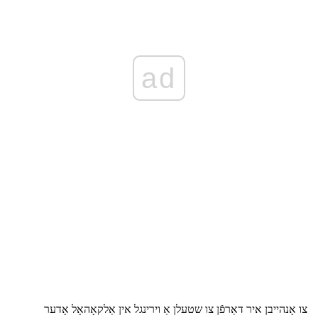
ad
צו אָנהייבן איר דאַרפֿן צו שטעלן אַ וירינגל אין אַלקאָהאָל אָדער