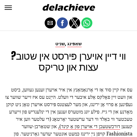
,
שאַפּינג
שניט
ווי דיין אויערן פּירסט אין שטוב?
עצות און טריקס
עס איז קיין סוד אַז די אָרנאַמאַנץ אין איר אויערן זענען געווען, ביסט
און וועט זיין פאָלקס אַלע איבער די וועלט. הייַנט עס איז זייער שווער צו
געפֿינען אַ פרוי אָן ירינגז, און מער לעצטנס פּירסט אויערן טאָן ניט קוקן
מאָדנע און די גייז. פילע יונג מוטערס זענען אין די ינלענדיש פון זייערע
טעכטער ווי באַלד ווי דער ערשטער יאָרטאָג (די עלטער ווען איר
קענען
דורכשטעכן די אויערן פון אַ קינד),
און שטאַרבן-שווער
Fashionista קויפן נייַ ירינגז כּמעט אונטער יעדער גאַרניטער. פון