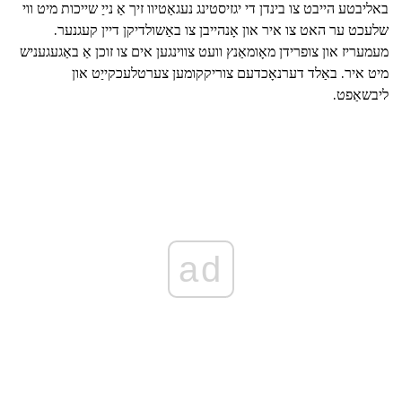
באליבטע הייבט צו בינדן די יגזיסטינג נעגאַטיוו זיך אַ נייַ שייכות מיט ווי
שלעכט ער האט צו איר און אָנהייבן צו באַשולדיקן דיין קעגנער.
מעמעריז און צופרידן מאָומאַנץ וועט צווינגען אים צו זוכן אַ באַגעגעניש
מיט איר. באַלד דערנאָכדעם צוריקקומען צערטלעכקייַט און
ליבשאַפט.
ad