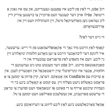
רובֿ אָפֿט, די לאַץ פון ליבע איז עפענען-געענדיקט, און עס איז גאַנץ אַ
ריטואַל. אַפֿילו אויב דער קעגנער וועט פּרובירן צו ברענגען צוריק דיין
ליב געהאט ניצן מאַדזשיקאַל מיטל, זייַן השתדלות וועט זיין אין
אַרויסגעוואָרפן.
ווי גייט דער לאַץ?
קאַמף לאַץ הייבט מיד נאָך די אַקאַמפּלישמאַנט פון די רייט. ערשטער,
איר לינקס דער ליבהאָבער הייבט צו זען מאָדנע חלומות ינוואַלווינג זייַן
נייַ ליבע. דעם איז משפּיע לאַץ פּראָגראַם עמבעדיד אין די
סאַבקאַנשאַס מיינונג. רובֿ אָפֿט דער מענטש טוט ניט געדענקען די
חלומות, אָבער איז ינקריסינגלי שיין יראַטאַבאַל אין וואָכעדיק לעבן. אין
אַ שייכות עס Conflicts און אַטאַקס. דערצו, קיין פּרווון צו קומען צו אַ
פּראָסט באַשלוס נישט מצליח זיין. עס קומט אַ קאָאָלינג בינע בייַ די
גשמיות שיכטע אַרויף צו די פאַקט אַז ינטאַמאַסי וועט ופהערן צו טראָגן
די ערשטע פאַרגעניגן, און געשלעכט פאַרלאַנג וועט קומען צו נול.
אַמאָל פאַרכאַלעשט בינע לאַץ ליבע לייזונג צו דערוואַקסן בינע.