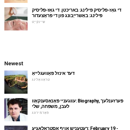
די גאַז-פליסיק פּילינג: באריכטן. די גאַז-פליסיק
פּילינג: באַשרייַבונג פון די פּראָצעדור
שיינקייַט
Newest
דעד אינזל פּאָוועגלייאַ
טראַוואַלינג
עווגעניי פּאָנאַסענקאָוו: Biography, פּערזענלעך
לעבן, משפּחה, שלי
פאָרמירונג
רעטעניש אויף אַסטראָלאָגיע: February 19 -