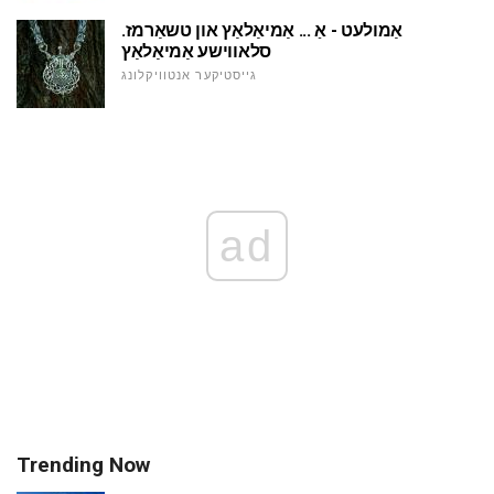
אַמולעט - אַ ... אַמיאַלאַץ און טשאַרמז.
סלאווישע אַמיאַלאַץ
גייסטיקער אנטוויקלונג
ad
Trending Now