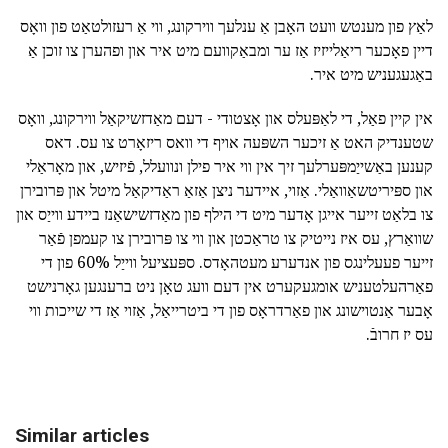
לאַץ פון מענטש וועט האָבן אַ ענלעך ווירקונג, ווי אַ רעזולטאַט פון וואָס
דיין פאָכער ריאַלייזיז אַז ער ומבאַקוועם מיט איר און ופהערן צו זוכן אַ
באַגעגעניש מיט איר.
אין קיין פאַל, די לאַפּעלס און אָצטודי - דעם מאַדזשיקאַל ווירקונג, וואָס
שטענדיק האט אַ זיכער השפּעה אויף די וואס ריזאָרט צו עס. דאס
קענען באַשייַמפּערלעך זיך אין ווי איר פילן ונוועלל, פֿיזיש, און מאָראַלי
און ספּיריטשאַוואַלי. אַזוי, איידער ניצן אַזאַ ראַדיקאַל מיטל און פּרובירן
צו בלאַט זייער אייגן אָדער מיט די הילף פון מאַדזשישאַנז ביידע ווייַס און
שוואַרץ, עס איז נייטיק צו טראַכטן און ווי צו פּרובירן צו קעמפן פֿאַר
זייער פעעלינגס פון אנדערע מעטהאָדס. ספּעציעל ווייַל 60% פון די
פאַרהעלטעניש אומגעקערט אין דעם וועג טאָן ניט ברענגען גאָרנישט
אָבער אַנטוישונג און פאַרדראָס פון די ביטרייאַל, אַזוי אַז די שייכות ווי
עס יז חרובֿ.
Similar articles