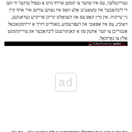
געוויינטלעך, עס איז שווער צו קומען אַרויף מיט אַ געפיל ערגער ווי ווען
די ליבהאָבער איז טשאַנגינג אַלע וואָס איז געווען צווישן איר אויף קיין
נייַ שייכות. אין מיין קאָפּ עס און דעמאָלט קריכן פּריקרע געדאנקען,
דאָובץ, עס איז אַפּאַטי און דעפּרעסיע, באגלייט דורך אַ יריזיסטאַבאַל
אָנטרייַבן צו קער אַוועק פון אַ קאָנקורענט ליבהאָבער און צוריקקומען
אַלץ צו נאָרמאַל.
ad