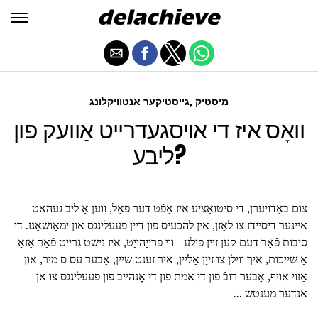
,
מיסטיק
גייסטיקער אנטוויקלונג
וואָס איז די אויסגעדרייט אַוועק פון
ליבע?
צום באַדויערן, די סיטואַציע איז אָפֿט דער פאַל, ווען אַ ליב געהאט
איינער דיסיידז צו לאָזן, אין להכעיס פון דיין פעעלינגס און ימאָושאַנז. די
סיבות פֿאַר דעם קען זיין פילע - ווי פרייַהייַט, איז נישט גרייט פֿאַר אַזאַ
אַ שייכות, איך ווילן צו זייַן אַליין, איר זענט שיין, אָבער עס ס מיר, און
אַזוי אויף, אָבער רובֿ פון די אמת פון די אָנהייב פון פעעלינגס צו אן
אנדער מענטש ...