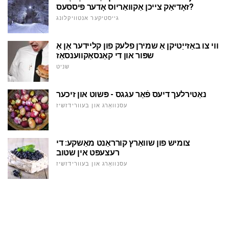
זאָדיאַק צייכן אַקוואַריוס אָדער פּיססעס?
גייסטיקער אנטוויקלונג
ווי צו באַזייַטיקן אַ שמירן פלעק פון קליידער אָן אַ
שפּור און די קאַנסאַקווענסאַז
שניט
נאַטירלעך דיעס פֿאַר עגגס - פּשוט און זיכער
עסנוואַרג און בעוורידזשיז
צומיש פון שוואַרץ קורראַנט מאַשקע: די
רעצעפּט אין שטוב
עסנוואַרג און בעוורידזשיז