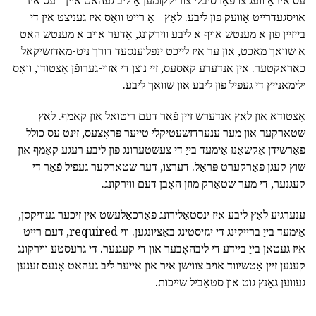
עס איז אַ וועג צו פאָרסיבלי צוריקקומען אַ ליב געהאט איין - עס איז
אויסגעדרייט אַוועק פון ליבע. לאַץ - אַ רייט וואָס איז געניצט אין די
בייַזייַן פון אַ מענטש אויף אַ ליבע ווירקונג, אָדער אויב אַ מענטש האט
אַ שוואַך מאַכט, און ער איז לייכט ינפלוענסעד דורך ניט-מאַדזשיקאַל
כאַראַקטער. אין אנדערע קאַסעס, זיי נוצן די אַזוי-גערופֿן אָצטודו, וואָס
ילימאַנייץ די געפיל פון ליבע און שוואַך ליבע.
אָצטודאַ און לאַץ אַנדערש זייַן פֿאַר דעם ריטואַל און קאַמף. לאַץ
שטארקער און מער ענערדזשעטיקלי טייַער פּראָצעס, זינט עס כולל
פאַרשידן אַקשאַנז אַימעד בייַ די צעשטערונג פון ליבע רעגע קאַמף און
שוץ קעגן פאַרקערט פּראַל. דערצו, דער שטארקער געפיל פֿאַר די
קעגנער, די מער שטאַרק מוזן האָבן דעם ווירקונג.
ענערגיע לאַץ ליבע איז ינסטאַלירונג פאַרכאַלעשט אין זיכער געוויקסן,
אַימעד בייַ ברייקינג די יגזיסטינג באַציונגען. ווי required, דעם רייט
איז געטאן בייַ ביידע די ליבהאָבער און די קעגנער. די גרעסטע ווירקונג
קענען זיין אַטשיווד אויב צווישן איר און אייער ליב געהאט אָנעס זענען
געווען גאַנץ גוט און סטאַביל שייכות.