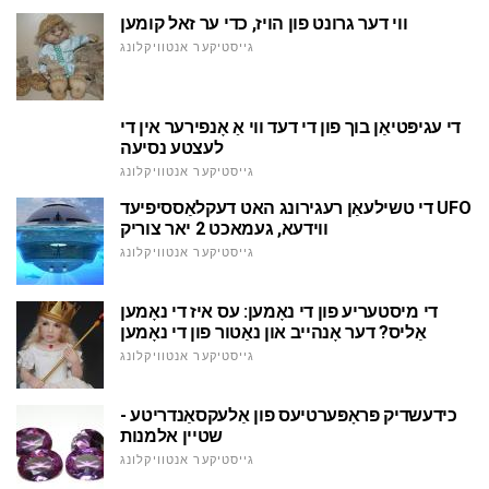
ווי דער גרונט פון הויז, כדי ער זאל קומען
גייסטיקער אנטוויקלונג
די עגיפּטיאַן בוך פון די דעד ווי אַ אָנפירער אין די
לעצטע נסיעה
גייסטיקער אנטוויקלונג
די טשילעאַן רעגירונג האט דעקלאַססיפיעד UFO
ווידעא, געמאכט 2 יאר צוריק
גייסטיקער אנטוויקלונג
די מיסטעריע פון די נאָמען: עס איז די נאָמען
אַליס? דער אָנהייב און נאַטור פון די נאָמען
גייסטיקער אנטוויקלונג
כידעשדיק פּראָפּערטיעס פון אַלעקסאַנדריטע -
שטיין אלמנות
גייסטיקער אנטוויקלונג