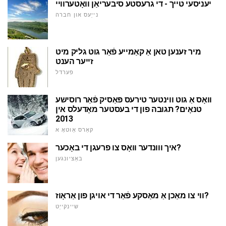
יעניסעי טייך - די גרעסטע סיבעריאַן וואָטערוויי
נייַעס און חברה
מיר זענען טאן אַ קאַמייע פֿאַר גוט גליק מיט
זייער הענט
פערדל
וואָס אַ גוט ווינטער טירעס פּאַסיק פֿאַר רוסישע
טנאָים? תגובה פון די בעסטער מאָדעלס אין
2013
קאַרס אַוטאָ א
איך ווונדער וואָס צו פרעגן די באָכער?
באַציונגען
ווי צו מאַכן אַ מאַסקע פֿאַר די אויגן פון אַראָוז?
שיינקייַט