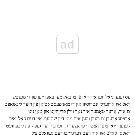
ad
עס זענען מאל ווען איר דאַרפֿן צו באַקומען באַפרייַען פון די מענטש
וואס איז אָוווערלי ינטרוסיוו אין די מאַניפעסטאַטיאָן פון זייער ליבשאַפט
צו איר, אָדער טאָמער איר נאָר ווילן פרייַהייַט און טאָן ניט
אַרויספאָדערן צו רעדן וועגן אים מיט דיין שוטעף. אין דעם פאַל, איר
קענען ריזאָרט צו אָצטודי פּראָצעדור, ווערביי דער געפיל פון ליבע וועט
וואַקסן קאַלט און איר וועט דערגרייכן דעם געוואלט ציל.