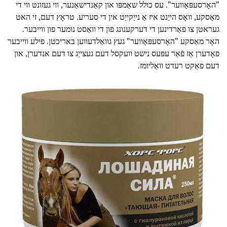
"האָרסעפּאָווער". עס כולל שאַמפּו און קאַנדישאַנער, ווי געזונט ווי די
מאַסקע, וואָס הייַנט איז אַ נייַקייַט אין די סעריע. טראָץ דעם, זי האט
געראטן צו פאַרדינען די דערקענונג פון די וואַסט נומער פון ווייבער.
האָר מאַסקע "האָרסעפּאָווער" געץ גוואַלדעווען באריכטן. פילע ווייבער
פאָדערן אַז פֿאַר עפּעס נישט וועקסל דעם געצייַג צו דעם אנדערן, און
דעם פאַקט רעדט וואַליומז.