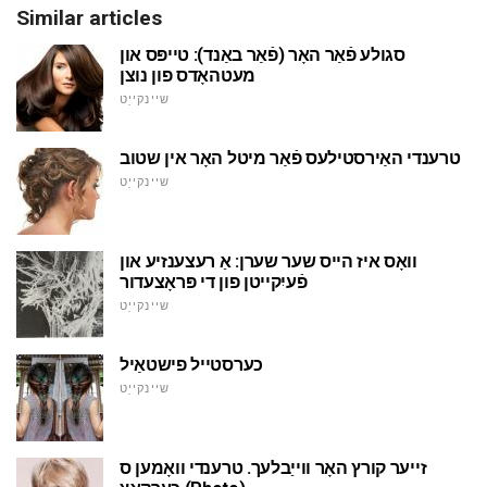
Similar articles
סגולע פֿאַר האָר (פֿאַר באַנד): טייפּס און
מעטהאָדס פון נוצן
שיינקייַט
טרענדי האַירסטילעס פֿאַר מיטל האָר אין שטוב
שיינקייַט
וואָס איז הייס שער שערן: אַ רעצענזיע און
פֿעיִקייטן פון די פּראָצעדור
שיינקייַט
כערסטייל פישטאַיל
שיינקייַט
זייער קורץ האָר ווייַבלעך. טרענדי וואָמען ס