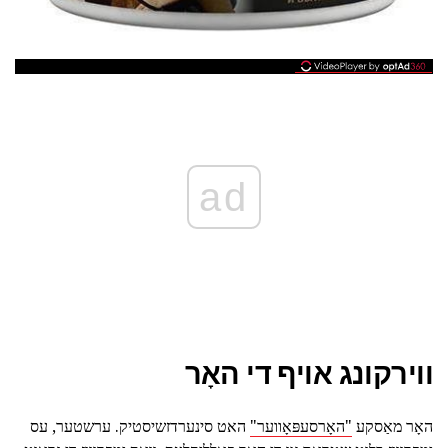
ad
ווירקונג אויף די האָר
האָר מאַסקע
"האָרסעפּאָווער"
האט סינערדזשיסטיק. ערשטער, עס