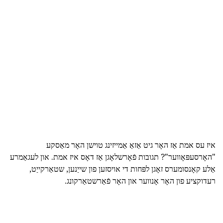
איז עס אמת אַז האָר גיט אַזאַ אַמייזינג טוישן האָר מאַסקע
"האָרסעפּאָווער"? תגובות פֿאָרשלאָגן אַז דאָס איז אמת. און לעגאַמרע
אַלע קאָנסומערס זאָגן לפּחות די אויסזען פון שייַנען, שטאַרקייַט,
רעדוקציע פון האָר אָנווער און האָר פֿאַרשטאַרקונג.