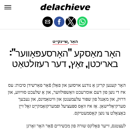
,
האָר
שיינקייַט
האָר מאַסקע "האָרסעפּאָווער":
באריכטן, זאַץ, דער רעזולטאַט
האָר קענען קריגן אַ נודנע אויסזען און פאַלן פֿאַר פאַרשידן סיבות: עס
איז די נוצן פון דעם אומרעכט וואַשפּולווער, און אַ שלעכט סוויווע, און
דרוק, און מאַנגל פון שפּור עלעמענטן און וויטאַמינס, און נעבעך
סערקיאַליישאַן. אַז איז וואָס ספּעציעל ופמערקזאַמקייַט זאָל זייַן
באַצאָלט צו נוצן קאָסמעטיקס.
לעצטנס, זייער פאָלקס שורה פון מכשירים פֿאַר האָר זאָרגן