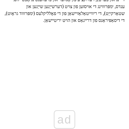
ענדס, ימפּרוווינג די אויסזען פון צויט (דערשייַנען שייַנען און
שטאַרקייַט), די ריווייטאַלאַזיישאַן פון די פאָלליקלעס (ימפּרוווד גראָוט),
די דיסאַפּיראַנס פון דריינאַס און הויט יריטיישאַן.
ad