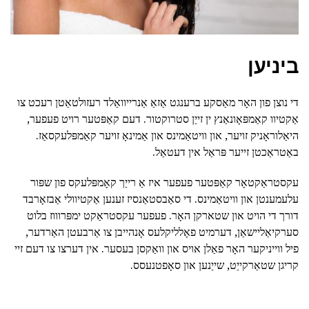
ביניען
די נוצן פון האָר מאַסקע ברענגט אַזאַ אַנרייוואַלד רעזולטאַטן רעכט צו
אַקטיוו קאַמפּאָונאַנץ ין זייַן סטרוקטור. דעם קאַפּטער רויט פעפער,
היאַלוראָניק זויער, און וויטאַמינס און אַמינאָ זויער קאַמפּלעקסאַז.
באַטראַכטן זייער פּראַל אין דעטאַל.
עקסטראַקטאָר קאַפּטער פעפער איז אַ רייַך קאָמפּלעקס פון שפּור
עלעמענטן און וויטאַמינס. די סאַבסטאַנסיז זענען אַקטיוולי אַבזאָרבד
דורך די הויט און שטארקן האָר. פעפער עקסטראַקט ימפּרוווז בלוט
סערקיאַליישאַן, דערמיט פאָלליקלעס אָנהייבן צו אַרבעטן האַרדער,
פיל ווייניקער האָר פאַלן אויס און וואַקסן בעסער. אין דערצו צו דעם זיי
קריגן שטאַרקייַט, שייַנען און סאָפטנעסס.