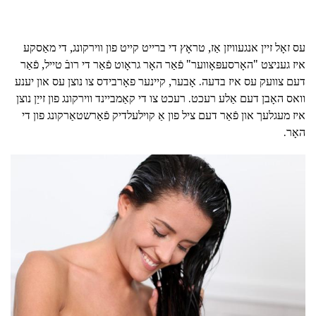
עס זאָל זיין אנגעוויזן אַז, טראָץ די ברייט קייט פון ווירקונג, די מאַסקע
איז געניצט "האָרסעפּאָווער" פֿאַר האָר גראָוט פֿאַר די רובֿ טייל, פֿאַר
דעם צוועק עס איז בדעה. אָבער, קיינער פאָרבידס צו נוצן עס און יענע
וואס האָבן דעם אַלע רעכט. רעכט צו די קאַמביינד ווירקונג פון זייַן נוצן
איז מעגלעך און פֿאַר דעם ציל פון אַ קוילעלדיק פֿאַרשטאַרקונג פון די
האָר.