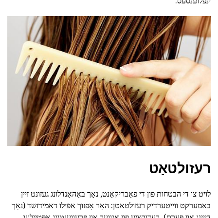
ינפלוענסעס.
רעזולטאַט
לויט צו די הבטחות פון די פאַבריקאַנט, נאָך באַהאַנדלונג געזונט זיין
באמערקט ווייַטערדיק רעזולטאטן: האָר אָפּזוך אַפֿילו דאַמידזשד (נאָך
דייינג און פּערם), רעדוקציע פון אָנווער און פּרעווענטינג אָפּטיילונג