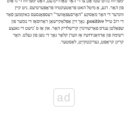
ימפּרוווז בלוט שטראָם צו די האָר פאָלליקלעס, וואָס ימפּרוווז די גראָוט
פון האָר. רגע, אַ מיטל האט פּראַטעקטיוו פּראָפּערטיעס. ניט קיין
ווונדער די האָר מאַסקע "האָרסעפּאָווער" רעספּאָנסעס באקומען פֿאַר
די רובֿ טייל positive. נאָך זייַן אַפּלאַקיישאַן ראַדוסאַז די נומער פון
שפּאַלטן ענדס פאַרשווינדן קרישלדיק האָר. און אַז ס 'נישט די גאנצע
רשימה פון אַדוואַנידזשיז אַז ווערן קלאָר נאָך די נוצן פון געלט. האָר
קריגן קראַפט, געדיכטקייַט, לאַסטער.
ad