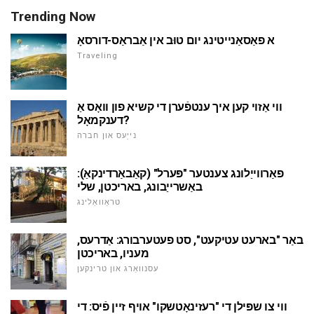
Trending Now
א פאַסאַנייטינג יום טוּב אין אַבראַס-דורסאָ
Traveling
ווי אַזוי קען איך ענטפֿערן די קשיא פון וואָס אַ
דענקמאָל?
נייַעס און חברה
פאַרווייַלונג צענטער "פּערל" (קאַבאַרדינקאַ):
באַשרייַבונג, באריכטן, שלי
טראַוואַלינג
באַר "בארעט עטיקעט", סט פעטערבורג: אַדרעס,
מעניו, באריכטן
עסנוואַרג און טרינקען
ווי צו שפּילן די "רעזינאָטשקו" אויף זיין פֿיס: די