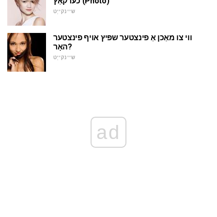
כערקאַץ (Photo)
שיינקייַט
ווי צו מאַכן אַ פינצטער שפּיץ אויף פינצטער
האָר?
שיינקייַט
ad