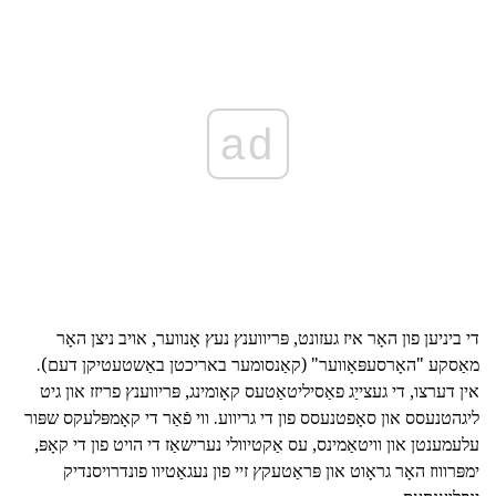
ad
די ביניען פון האָר איז געזונט, פּריווענץ נעץ אָנווער, אויב ניצן האָר
מאַסקע "האָרסעפּאָווער" (קאַנסומער באריכטן באַשטעטיקן דעם).
אין דערצו, די געצייַג פאַסיליטאַטעס קאָומינג, פּריווענץ פריזז און גיט
ליגהטנעסס און סאָפטנעסס פון די גריווע. ווי פֿאַר די קאָמפּלעקס שפּור
עלעמענטן און וויטאַמינס, עס אַקטיוולי נערישאַז די הויט פון די קאָפּ,
ימפּרוווז האָר גראָוט און פּראַטעקץ זיי פון נעגאַטיוו פונדרויסנדיק