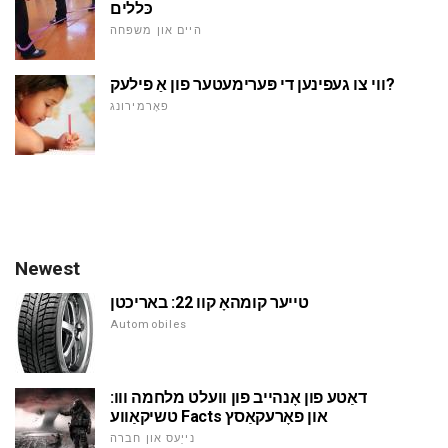
כּללים
היים און משפּחה
ווי צו געפינען די פּערימעטער פון אַ פילעק?
פאָרמירונג
Newest
טייער קומהאָ קוו 22: באריכטן
Automobiles
דאַטע פון אָנהייב פון וועלט מלחמה ווו:
טשיקאַווע Facts און פאָרעקאַסץ
נייַעס און חברה