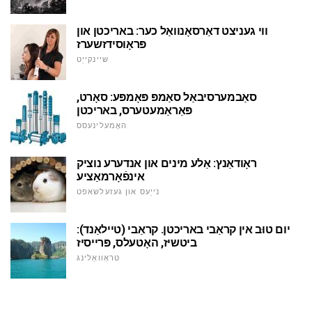
ווי געניצט דאַרסאָנוואַל כער: באריכטן און
פּראָוסידזשערז
שיינקייַט
סאַבמערסיבאַל סאַמפּ פּאָמפּע: סאָרט,
פּאַראַמעטערס, באריכטן
האָמעלינעסס
ראָודאַנץ: אַלע מינים און אנדערע נוציק
אינפֿאָרמאַציע
נייַעס און געזעלשאפט
יום טוּב אין קראַבי באריכטן. קראַבי (טיילאַנד):
ביטשיז, האָטעלס, פּרייסיז
טראַוואַלינג