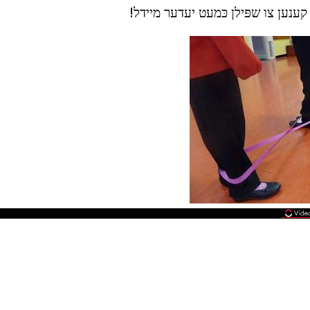
 קענען צו שפּילן כּמעט יעדער מיידל!