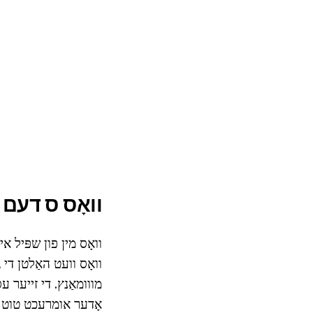
וואָס ס דעם
וואָס מין פון שפּיל אי
וואָס וועט האַלטן די ג
מווומאַנץ. די זייער ע
אָדער אומרעכט טוט ני