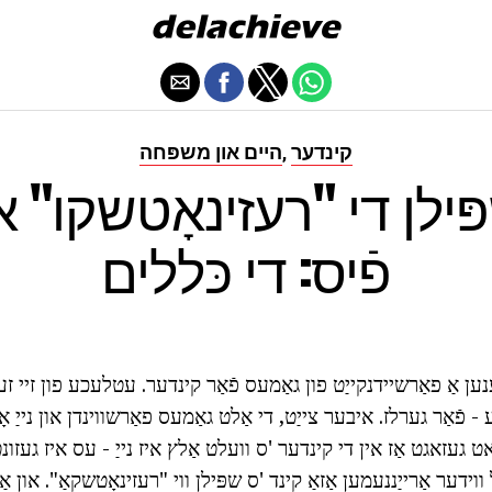
קינדער
היים און משפּחה
,
פּילן די "רעזינאָטשקו" או
פֿיס: די כּללים
ען אַ פאַרשיידנקייַט פון גאַמעס פֿאַר קינדער. עטלעכע פון זיי 
- פֿאַר גערלז. איבער צייַט, די אַלט גאַמעס פאַרשווינדן און נייַ א
ט געזאגט אַז אין די קינדער 'ס וועלט אַלץ איז נייַ - עס איז געזונ
ל ווידער אַרייַננעמען אַזאַ קינד 'ס שפּילן ווי "רעזינאָטשקאַ". און א