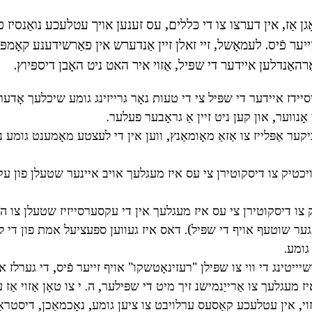
ן אַז, אין דערצו צו די כּללים, עס זענען אויך עטלעכע נואַנסיז פון
יער פֿיס. לעמאָשל, זיי זאלן זיין אַנדערש אין פאַרשידענע קאָמפּאַנ
ַרהאַנדלען איידער די שפּיל, אַזוי איר האט ניט האָבן דיספּיוץ.
יידז איידער די שפּיל צי די טעות נאָר גרייזינג גומע שיכלעך אָדער
ָנווער, און קען ניט זיין אַ גראָבער פעלער.
קער אַפּלייז צו אַזאַ מאָומאַנץ, ווען אין די לעצטע מאָמענט גומע נ
ויכטיק צו דיסקוטירן צי עס איז מעגלעך אויב איינער שטעלן פון עק
טיק צו דיסקוטירן צי עס איז מעגלעך אין די עקסערסייזיז שטעלן צו הא
ער שוטעף אויף די שפּיל). דאס איז געווען ספּעציעל אמת פון די 
גומע.
ייטינג די ווי צו שפּילן "רעזינאָטשקו" אויף זייער פֿיס, די גערלז או
מעגלעך צו אַרייַנמישנ זיך מיט די שפּילער, ה. י צו טאָן אַזוי אַז ע
וי, אין עטלעכע קאַסעס ערלויבט צו ציען גומע, נאָכמאַכן, דיסטראַ