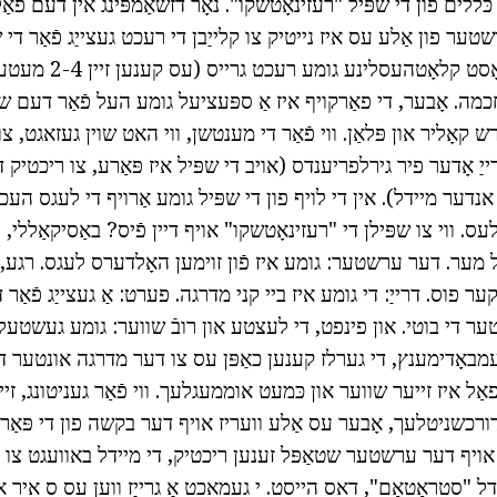
 כּללים פון די שפּיל "רעזינאָטשקו". נאָר דזשאַמפּינג אין דעם פא
טער פון אַלע עס איז נייטיק צו קלייַבן די רעכט געצייַג פֿאַר די שפ
אָפּציע: נעמען אַ פּראָסט קל
חכמה. אָבער, די פאַרקויף איז אַ ספּעציעל גומע העל פֿאַר דעם ש
רש קאָליר און פּלאַן. ווי פֿאַר די מענטשן, ווי האט שוין געזאגט, צ
ייַ אָדער פיר גירלפריענדס (אויב די שפּיל איז פּאַרע, צו ריכטיק די
אנדער מיידל). אין די לויף פון די שפּיל גומע אַרויף די לעגס הע
ס. ווי צו שפּילן די "רעזינאָטשקו" אויף דיין פֿיס? באַסיקאַללי, 
ער. דער ערשטער: גומע איז פֿון זוימען האָלדערס לעגס. רגע, 
ר פוס. דרייַ: די גומע איז ביי קני מדרגה. פערט: אַ געצייַג פֿאַר 
ער די בוטי. און פינפט, די לעצטע און רובֿ שווער: גומע געשטעל
באָדימענץ, די גערלז קענען כאַפּן עס צו דער מדרגה אונטער די
 פאַל איז זייער שווער און כּמעט אוממעגלעך. ווי פֿאַר געניטונג, זיי 
ין 1-5 אויף דורכשניטלעך, אָבער עס אַלע וועריז אויף דער בקשה פון די פּאַ
 אויף דער ערשטער שטאַפּל זענען ריכטיק, די מיידל באוועגט צו 
יידל "סטראַטאַם", דאס הייסט. י געמאכט אַ גרייַז ווען עס ס איר 