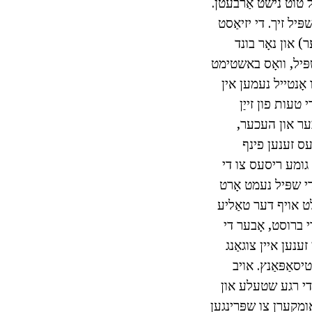
ַל טוט נישט אַרבעטן.
ּיל זיך. די יזיאַסט
אָטהעסלינע גומע רעכט גרייס (עס קענען זיין 2-4 מעטער) און נאָר בונד
פּיל, וואָס באשטימט
ו אָנטייל נעמען אין
 טעות פון זייַן
כער און העכער,
עס זענען פינף
גומע ריסעס צו די
די שפּיל נעמט אָרט
ט אויף דער טאַליע
 ברוסט, אָבער די
זענען איין צוגאַנג
רטיסאַפּאַנץ. אויב
די רגע שטעלע און
אומקערן צו שפּרינגען