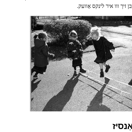
ן זיך ווו איר לינקס אַוועק.
ַנסיז