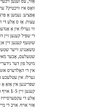
אַזוי, עס זענען זיכער
וואָס איז וויכטיק? ערש
עצות. אַז ס אַלע די 
ווי גערלז אין אַ אַנדע
די שפּיל קענען זיין דר
שוטעף קענען זיין אן 
טשאַנגינג זייער שטעלע
שטעלעס, אָבער מאל מ
מיטל פון דער נידעריקע
אין די האָלדערס אונט
גערלז. אין עטלעכע עמ
שפּרינגען אין אַזאַ אַ
קענען זי
אַלע די עקסערסייזיז
אַזוי אויף. אויב די מ