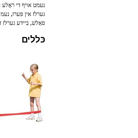
נעמט אויף די ראָלע האָ
גערלז אין פּערז, נעמע
פאַלש, ביידע גערלז זענע
כּללים