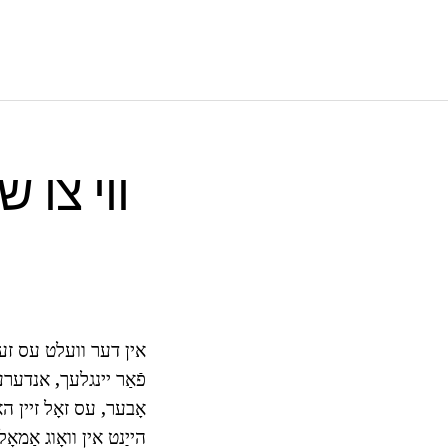
ווי צו ש
אין דער וועלט עס זענ
פֿאַר יינגלעך, אנדערע 
אָבער, עס זאָל זיין הא
הייַנט אין וואָוג אַמאָ