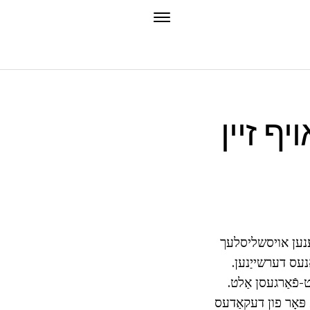
יף זיין
זענען אויסשליסלעך
ָנעס דערשייַנען.
ט-פֿאַרגעסן אַלט.
ַ פּאָר פון דעקאַדעס