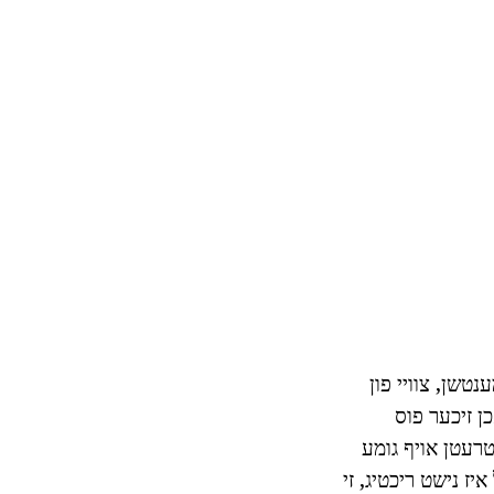
ענטשן, צוויי פון
אכן זיכער פוס
 טרעטן אויף גומע
יז נישט ריכטיג, זי