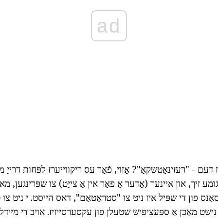
ad
ז דעם - "רעזינאָטשקאַ"? אַזוי, פֿאַר עס ריקווייערז לפּחות דרייַ מ
ומע זיך, און איינער (אָדער אַ פּאָר אין אַ צייַט) צו שפּרינגען, מ
סאַנס פון די שפּיל איז ניט צו "סטראַטאַם", דאס הייסט. י ניט צו
שט מאַכן אַ ספּעציפיש שטעלן פון עקסערסייזיז. אויב די מיידל א