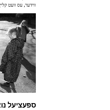
ווידער, עס וועט קלייַב
ספּעציעל נוא