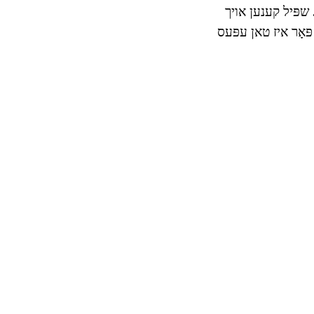
. שפּיל קענען אויך
פּאָר איז טאן עפּעס