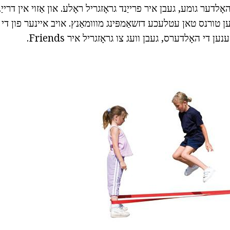
לדער גומע, געבן איר פרייַנד גראָזגריל ראָלע. און אַזוי אין דרייַ
ן טורנס טאן עטלעכע דזשאַמפּינג מווומאַנץ. אויב איינער פון די 
ן די האָלדערס, געבן וועג צו גראָזגריל איר Friends.