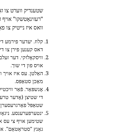
שטענדיק ווערט צו זאָג
"רעזינאָטשקו" אויף זי
וואס איז נייטיק צו פא
קלוז. יעדער פירמע דיס
דאס קענען פירן צו די א
וויסקאָלזקי. דער זעלבי
אויס פון די שוך.
האַלטן. עס איז אויך ו
מאַכן סטאַפּס.
אָנשפּאַר. פֿאַר וויכ
די שטיצן (אָדער טרעג
שטאַפּל פאַרגרעסערן 
ינטערפערענסע. ניגאָושי
שטימען אויף צי עס איז 
גאַנץ "סטראַטאַם". אז