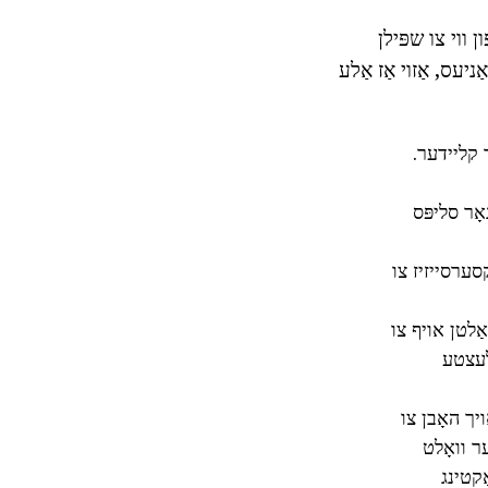
 ווי צו שפּילן
יעס, אַזוי אַז אַלע
 קליידער.
אָר סליפּס
סערסייזיז צו
ַלטן אויף צו
לעצטע
יך האָבן צו
ר וואָלט
קטינג