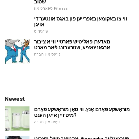
שטוב
ספּאָרט און Fitness
ווי צו באַקומען באַפרייַען פון באַגס אונטער די
אויגן
שיינקייַט
מאָדערן פּאָליטיש פּאַרטיי ווי אַ ציבור
אָרגאַניזאַציע, שטרעבונג פֿאַר מאַכט
נייַעס און חברה
Newest
מוראַשקע פאַרם אַנץ. ווי טאָן מוראַשקע פאַרם
מיט זיין אייגן הענט?
נייַעס און חברה
אַקטיאָר זשיל מאַריני: Biography, פּערזענלעך