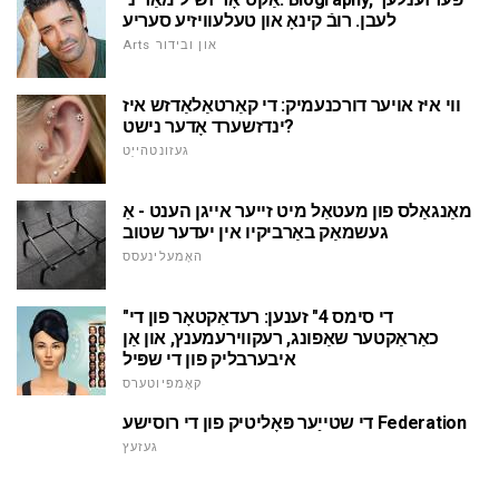
לעבן. רובֿ קינאָ און טעלעוויזיע סעריע
Arts און ובידור
ווי איז אויער דורכנעמיק: די קאַרטאַלאַדזש איז
ינדזשערד אָדער נישט?
געזונטהייַט
מאַנגאַלס פון מעטאַל מיט זייער אייגן הענט - אַ
געשמאַק באַרביקיו אין יעדער שטוב
האָמעלינעסס
"די סימס 4" זענען: רעדאַקטאָר פון די
כאַראַקטער שאַפונג, רעקווירעמענץ, און אַן
איבערבליק פון די שפּיל
קאָמפּיוטערס
די שטייַער פּאָליטיק פון די רוסישע Federation
געזעץ