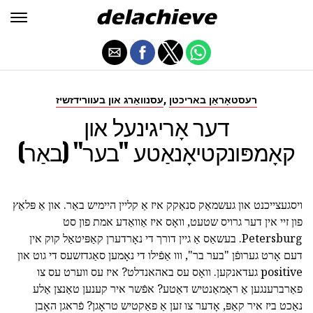
,
רעסטאָראַן באריכטן
עסנוואַרג און בעוורידזשיז
דער אָריגינעל און
קאָמפּונקטיאָנאַטע "בער" (באַר)
ויסגעצייכנט און געשמאַק סנאַקק איז אַ קליין היימיש באַר. און אַ פּלאַץ
פון זיי אין דער גרויס שטעט, וואָס איז אַוואַדע אמת פון סט
Petersburg. בעשאַס אַ גיין דורך די נאָרדערן קאַפּיטאַל קוק אין
דעם אָרט גערופֿן "בער בר", ווו אַפֿילו די נאָמען סאַגדזשעס די גוט און
positive געדאנקען. וואָס עס באהאנדלט? איז עס ווערט עס צו
פאַרברענגען אַ ראָמאַנטיש דאַטע? אפֿשר איר קענען טאַנצן אַלע
נאַכט ביז איר קאַפּ, אָדער צו זען אַ פאַקטיש טראָגן? פֿראגן האָבן