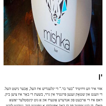
ad
ין
אזוי איר ווע וויזיטיד "בער בר." די ינלענדיש איז העל, אָבער נישט העל.
די ווענט און שטאָק זענען פּיינטיד אין גרוי, בשעת די באַר איז ציען ביק.
דאס איז די אַרבעט פון אנדערע אָונערז און אַ גוט קינסטלער יאַשאַ
מאָלן. די רגע צימער פון די באַר אַפּערייץ אַ עפענען קיך, געדינט ליכט