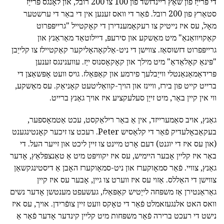
די פּרייַז פון שאַץ ריינדזשד פון 100 צו 200 רובל, און לאָנגס פּרייַז
סטאַרץ פון 200 רובל. פֿאַר די וואס זענען אין די באַר די ערשטער
מאָל, עס איז נייטיק צו רעקאָמענדירן די קאָקטייל "גרייפּפרוט
קאַקויוואַנאַ" מיט מאַשקע און סירעפּ, דיילוטאַד מאַראַנץ און
גרייפּפרוט דזשוסאַז. צווישן די ניט-אַלקאָהאָליקער קאַקטיילז צו קלייַבן
"פּינאַ קאָלאַדאַ" מיט מילך און קאָקאָסנוס ייַז. עווענינגס זענען
פּרידאַמאַנאַנטלי ווייַבלעך פירמע און קאַפּאַלז. גויס וועט אָפּשאַצן די
ברייט קייט פון בירז, וויינז און הויך-קוואַליטעט קאָניאַק. עס מאַשקע,
ווי אין קיין באַר, מיט זייַן סעלעקציע איז אויך גאַנץ ברייט.
גאַנץ, אויב סאַמערייזד, אין אַ באַר רילאַקסט, עכט אַטמאָספער,
בעקאַבאָלעדיק פֿאַר די קלאַסיש Peter. רעכט צו זיכער קאָנטינגענט
(און עס איז די יוגנט) דעם אָרט מיינט צו זיין ליכט און זייער העל. די
באַר איז קליין אָבער היימיש, עס איז יקוויפּט מיט אַ טאַנצפּלאַץ, אָדער
גאַנץ, צוויי. פֿאַר סמאָוקערז און ניט-סמאָוקערז האָבן אַ דיסטינגקשאַן
צווישן די האַללס. אַזוי עס איז ווערט צו גיין, אָבער עס איז קיין
גאַראַנטירן אַז משפּחה לייַטיש קאַפּאַלז, געשעפט מענטשן אָדער נשים
וואס האט אלנגעזאמלט פֿאַר די טאָקס וועט זיין צופֿרידן. אויך, עס איז
נישט די רעכט ברירה פֿאַר משפּחות מיט קליין קינדער אָדער פֿאַר אַ