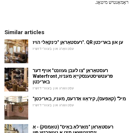
ראָמאַנטיש מיטאָג.
Similar articles
רעסטאָראַן "כינקאַלי הויז". QR ען און באריכטן
עסנוואַרג און בעוורידזשיז
רעסטאָראַן "צו לעבן געזונט" אויף דער
Waterfront פּרעטשיסטענסקייַאַ מעניוז,
באריכטן
עסנוואַרג און בעוורידזשיז
"מיל" (קאַפעס), קיראָוו אַדרעס, מעניו, באריכטן
עסנוואַרג און בעוורידזשיז
רעסטאָראַן "מאַרלאַ באָיס" (טאָמסק) - אַ
ינסטיטושאַן מיט אַ געשיכטע פון