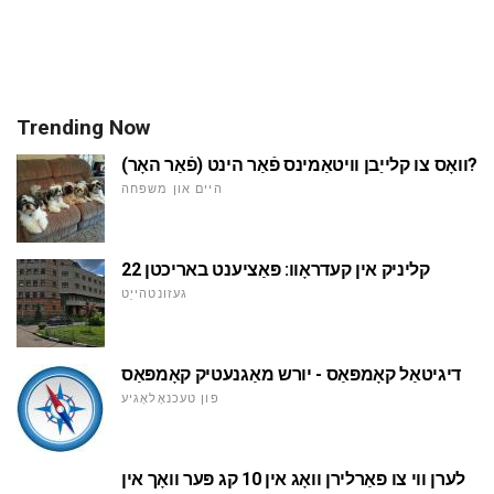
Trending Now
וואָס צו קלייַבן וויטאַמינס פֿאַר הינט (פֿאַר האָר)?
היים און משפּחה
22 קליניק אין קעדראָוו: פּאַציענט באריכטן
געזונטהייַט
דיגיטאַל קאָמפּאַס - יורש מאַגנעטיק קאָמפּאַס
פון טעכנאָלאָגיע
לערן ווי צו פאַרלירן וואָג אין 10 קג פּער וואָך אין