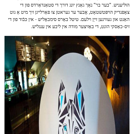
הוליעניש. "בער בר" נאָך גאַנץ יונג דורך די סטאַנדאַרדס פון די
צאָפנדיק הויפּטשטאָט, אָבער ער געראטן צו פאַרלייגן זיך מיט אַ גוט
האַנט און געווינען זייַן וילעם. טיטל באַרס סימבאָליש - אין כּבֿוד פון די
זיס-כאַסקי הונט, די באַזיצער מודה אין ליבע אין ענגליש.