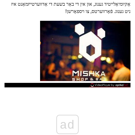
אַקיומיאַלייטיד גענוג, און אין די באַר בשעת די אַדווערטייזמאַנט איז
ניט גענוג. פֿאָרווערטס, צו ויספאָרשן!
ad