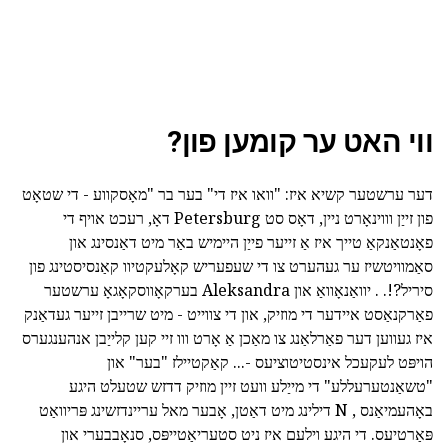
ווי האט ער קומען פון?
דער ערשטער קשיא איז: "וואו איז די" בער בר "מאָסקווע - די שטאָט
פון זייַן וווינאָרט ניין, דאָס סט Petersburg דאָ, רעכט אויף די
פאָנטאַנקאַ טייך איז אַ זייער פייַן היימיש באַר מיט דאַנסינג און
סאַמוויטשיז ער געהערט צו די שעפעריש קאָלעקטיוו קאַנסיסטינג פון
סיריל?!. . יוואַנאָוואַ און Aleksandra בערקאָווסקאָגאָ ערשטער
פאַרקנאַסט איידער די מוזיק, און די צווייט - מיט שרייבן זייער געדאַנק
איז געווען דער פאַרלאַנג צו מאַכן אַ אָרט ווו זיי קען קלייַבן אנהענגערס
הויפּט לעקעכל אינסטיטוציעס -... קאַקטיילז "בער" און
"טשאַנטערעללע" די מייַלע וועט זיין מוזיק דדזש שטעלט היגע
באָהעמיאַנס , N דילינג מיט דאַטן, אָבער מאל עריינדזשינג פּריוואַט
פּאַרטיעס. די היגע וילעם איז ניט סטעריאַטייפּס, סנאָבבערי און