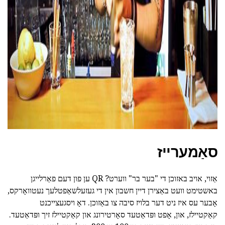
סאַמערייז
אַזוי, אויב באזוכן די "בער בר" ווערט? QR ען פון דעם פאַרלייגן
באשטימט וועט באַצירן דיין חשבון אין די געזעלשאַפטלעך נעטוואָרקס,
אָבער עס איז ניט דער בלויז סיבה צו באַזוכן. דאָ ויסגעצייכנט
קאַקטיילז, און, אָפט ופּדאַטעד סאָרטירונג און קאַקטיילז זיך ופּדאַטעד.