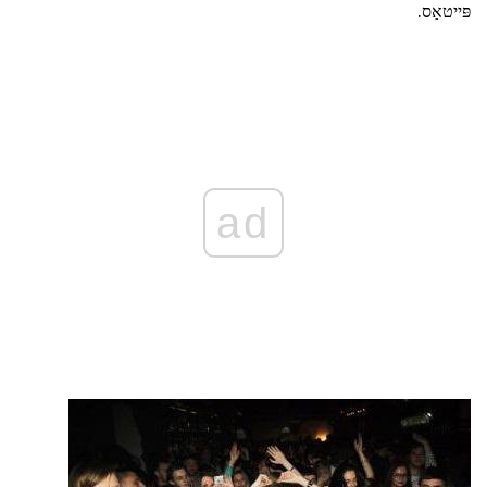
פּייטאַס.
ad