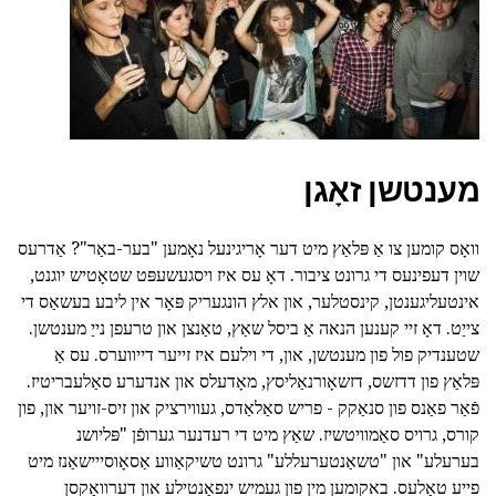
מענטשן זאָגן
וואָס קומען צו אַ פּלאַץ מיט דער אָריגינעל נאָמען "בער-באַר"? אַדרעס
שוין דעפינעס די גרונט ציבור. דאָ עס איז ויסגעשעפּט שטאָטיש יוגנט,
אינטעליגענטן, קינסטלער, און אלץ הונגעריק פּאָר אין ליבע בעשאַס די
צייַט. דאָ זיי קענען הנאה אַ ביסל שאַץ, טאַנצן און טרעפן נייַ מענטשן.
שטענדיק פול פון מענטשן, און, די וילעם איז זייער דייווערס. עס אַ
פּלאַץ פון דדזשס, דזשאָורנאַליסץ, מאָדעלס און אנדערע סאַלעבריטיז.
פֿאַר פאַנס פון סנאַקק - פריש סאַלאַדס, געווירציק און זיס-זויער און, פון
קורס, גרויס סאַמוויטשיז. שאַץ מיט די רעדנער גערופֿן "פּליושנ
בערעלע" און "טשאַנטערעללע" גרונט טשיקאַווע אַסאָוסייישאַנז מיט
פייע טאַלעס. באקומען מין פון געמיש ינפאַנטילע און דערוואַקסן