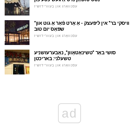
עסנוואַרג און בעוורידזשיז
"וויסקי בר" אין ליפּעצק - אַ אָרט פֿאַר אַ גוט און
שפּאַס יום טוּב
עסנוואַרג און בעוורידזשיז
סושי באַר "טשינאַטאָוון", נאַבערעזשניע
טשעלני: באריכטן
עסנוואַרג און בעוורידזשיז
ad