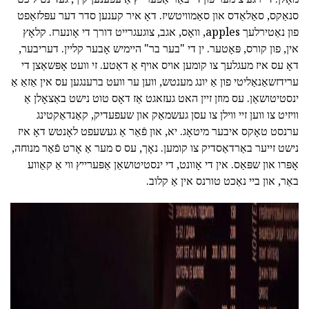
סנאַקס, סאַלאַדס און סאַמוויטשיז. דאָ איר קענען סדר דער עפּלזאַפט
פון נאַטירלעך apples, וואָס, אגב, צוגעגרייט דורך די אָונערז. קלאָץ
אין, פון קורס, פּאָטער. ין די "בער בר" היימיש אָבער קליין. דעריבער,
דאָ עס איז מעגלעך צו קומען אויס אויף אַ דאַטע. זי וועט אָפּשאַצן די
ערידזשאַנאַליטי פון אַ יונג מענטש, ווען ער וועט ברענגען עס אין אַזאַ אַ
ינסטיטושאַן. עס מוזן זיין האט געזאגט אַז דאָס טוט נישט באַצאָלן אַ
וויזיט צו ווען זיי ווילן צו עסן געשמאַק און שעפעדיק, קאַנדאַקטינג
ערנסט טאָקס איבער מיטאָג. יא, און פֿאַר אַ געשעפט לאָנטש דאָ איז
נישט זייער באַרדאַסדיק צו קומען. נאָך, עס ס מער אַ אָרט פֿאַר מנוחה,
אָפּרו און שפּאַס. אין די אָוונט, די ינסטיטושאַן אַפּערייץ ווי אַ קאַווע
באַר, און ביי נאַכט טורנס אין אַ קלוב.