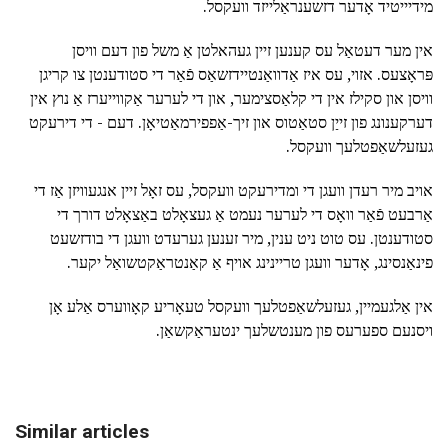
מידיייטיד אָדער דזשענראַלייזד וועקסל.
אין מער דעטאַל עס קענען זיין געהאלטן אַ משל פון דעם וויסן
פּראָצעס. אזוי, עס איז אַדוואַנטיידזשאַס פֿאַר די סטודענטן צו קריגן
וויסן און סקילז אין די קלאַסצימער, און די לערער אַקווייערז אַ נוץ אין
דערקענונג פון זייַן סטאַטוס און זיך-אַפפירמאַטיאָן. דעם - די דירעקט
געזעלשאַפטלעך וועקסל.
אויב מיר רעדן וועגן די ומדירעקט וועקסל, עס זאָל זיין אנגעוויזן אַז די
אַרבעט פֿאַר וואָס די לערער נעמט אַ געצאָלט באַצאָלט דורך די
סטודענטן. עס טוט ניט ענין, מיר זענען גערעדט וועגן די בודזשעט
פינאַנסינג, אָדער וועגן טריינינג אויף אַ קאַנטראַקטשואַל יקער.
אין אַלגעמיין, געזעלשאַפטלעך וועקסל טעאָריע קאָווערס אַלע אָן
ויסנעם ספערעס פון מענטשלעך ינטעראַקשאַן.
Similar articles