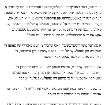
דעריבער, דער באַגריף פון געזעלשאַפטלעך וועקסל טענהט אַז דורך אַ
פּראָצעס פון ינטער-יחיד ינטעראַקשאַן איז נייטיק אַז די פּאַרטיסאַפּאַנץ
דערוואַרטן די באַשטעטיקונג פון עקספּעקטיישאַנז. ווי אַ רעזולטאַט,
פאַרפעסטיקט ביכייוויעראַל מוסטער, געזעלשאַפטלעך רעפלעקס אַז
פֿאַרבינדונגען אין די מחשבות פון יעדער יחיד סיסטעם ספּעציפיש
אַקשאַנז ווי אַ פאַרהעלטעניש פון "סטימול - ענטפער".
אַ מאָדעל פֿאַר ריסערטשערז וואס אַדכיר צו דעם באַגריף איז געווען די
טעאָריע פון געזעלשאַפטלעך וועקסל האָמאַנס, זייַן גרינדער, די
באַוווסט אמעריקאנער סאָוסיאַלאַדזשיסט.
אין זיין הויפּט אַרבעט, ער איז געווען קענען צו ידענטיפיצירן די
ווייַטערדיק רעגיאַליישאַנז און געזעצן אַז דערקלערן די פּערזענלעך
נאַטור אַז אַלעמען וויל צו טייַנען זייַן געזעלשאַפטלעך וועקסל.
ערשטער, די מער באַטאָנען מענטש קאַמף איז ריוואָרדיד, די מער ער
אָדער זי טענדז צו דורכפירן דעם קאַמף.
צווייטנס, אויב עטלעכע סטימול געפֿירט צו אַ ספּעציפיש קאַמף, וואָס