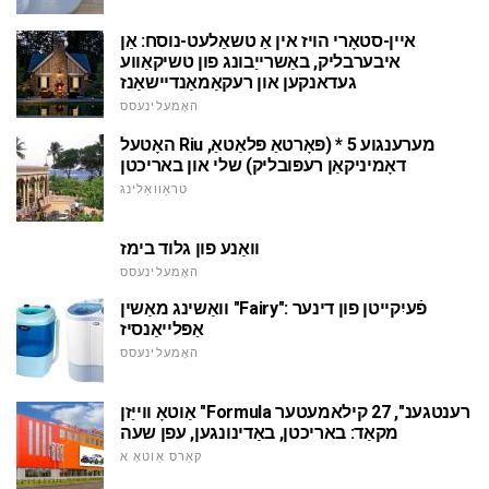
איין-סטאָרי הויז אין אַ טשאַלעט-נוסח: אַן
איבערבליק, באַשרייַבונג פון טשיקאַווע
געדאנקען און רעקאַמאַנדיישאַנז
האָמעלינעסס
האָטעל Riu מערענגוע 5 * (פּאָרטאַ פּלאַטאַ,
דאָמיניקאַן רעפּובליק) שלי און באריכטן
טראַוואַלינג
וואַנע פון גלוד בימז
האָמעלינעסס
וואַשינג מאַשין "Fairy": פֿעיִקייטן פון דינער
אַפּלייאַנסיז
האָמעלינעסס
אַוטאָ ווייַזן "Formula רענטגענ", 27 קילאמעטער
מקאַד: באריכטן, באַדינונגען, עפן שעה
קאַרס אַוטאָ א