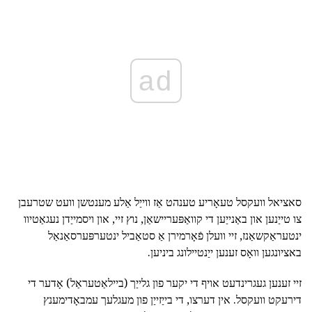
ad
סאציאל וועקסל טעאָריע טענהט אַז ווייַל אַלע מענטשן וועט שטרעבן
צו טייַנען און באַנייַען די קוואַפּעריישאַן, נוץ זיי, און ויסמייַדן נעגאַטיוו
ינטעראַקשאַנז, זיי וועלן פֿאָרמירן אַ סטאַביל ינטערפּערסאַנאַל
באציונגען וואָס זענען ייַנטיילונג ביניען.
זיי זענען געגרינדעט אויף די יקער פון גלייַך (ביילאַטעראַל) אָדער די
דירעקט וועקסל. אין דערצו, די בייַזייַן פון מעגלעך עמבאָדימענץ