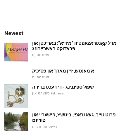
Newest
מויל קאָנטראַצעפּטיוו "מידיאַ": באריכטן און
פּראָדוקט באַשרייַבונג
געזונטהייַט
א מענטש, זיין מאַרך און פּסיכיק
געזונטהייַט
שפּול ספּיננינג - די רעכט ברירה
ספּאָרט און Fitness
פּרוט טייך: געאָגראַפי, ביטשיז, פישערייַ און
טוריזם
נייַעס און חברה