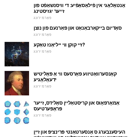
אָנטאָלאָגי אין פֿילאָסאָפֿיע: די וויסנשאַפֿט פון
זייער יגזיסטינג
פאָרמירונג
סאָדיום בייקאַרבאַנאַט און פאַרנעם פון נוצן
פאָרמירונג
זיי קוקן ווי ייליאַנז טאַקע?
פאָרמירונג
קאָנסערוואַטיווע פאָרסעס ווי אַ פּאָליטיש
ידעאָלאָגיע
פאָרמירונג
אַמאָרפאָוס און קריסטאַליין סאָלידס, זייער
פּראָפּערטיעס
פאָרמירונג
העיסענבערג ס אַנסערטאַנטי פּרינציפּ און זייַן