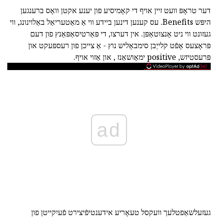
דער טראָפּ וועט זיין אויף די קאָמיסיע פון יענע אקטן וואָס ברענגען
היפּש Benefits. עס קענען דינען ביידע ווי אַ מאַטעריאַל באַלוינונג, ווי
געזונט ווי ניט אָנצוטאַפּן. אין דערצו, די פּאַרטיסאַפּאַנץ פון דעם
פּראָצעס אָפֿט קלייַבן סימבאָליש נוץ - אַ צייכן פון רעספּעקט און
פּרעסטיזש, positive ימאָושאַנז , און אַזוי אויף.
ad
געזעלשאַפטלעך וועקסל טעאָריע אידענטיפֿיצירט פֿעיִקייטן פון