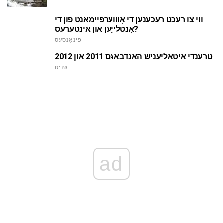
ווי צו רעכט רעכענען די אָוווערפּיימאַנט פון די
אַנטלייַען און אינטערעס?
פינאַנסעס
טרענדי איטאַליעניש האַנדבאַגס 2011 און 2012
שניט
ad