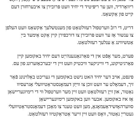
ריוואָרדיד, ווען ער ריפּיטיד די יחיד וועט פּרובירן צו איבערחזרן דעם
קייט פון אַקשאַנז.
דריט, די רובֿ ווערטפול רעזולטאַט פון מענטשלעך אַקשאַנז וועט העלפן
צו ענשור אַז ער וועט פּרובירן צו דורכפירן קיין אַקט אַימעד בייַ
אַטשיווינג אַ ענלעך רעזולטאַט.
פערט, מער אָפֿט אין די פאַרגאַנגענהייַט דעם יחיד באקומען קיין
פאַרגיטיקונג, די ווייניקער וויכטיק וועט זיין די יבערכאַזערונג פון עס.
פינפט, אויב דער יחיד האט נישט באקומען די געריכט באַלוינונג פֿאַר
זיך, דעמאָלט ער וועט זוכן צו ווייַזן דעמאָנסטראַטיוועלי אַגרעסיוו
נאַטור, און זייַן רעזולטאַט וועט זיין מער ווערטפול ווי די רימיונעריישאַן
אַז איז באקומען. אבער ווען באקומען רימיונעריישאַן
סווערהאָזשידאַעמאָגאָ, מען וועט טענד צו מאַכן דעמאָנסטראַטיוועלי
געטרייַ נאַטור, וואָס וועט זיין זייער אַטראַקטיוו רעזולטאַט.