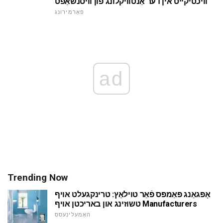
וויכטיקייט אין דער אַנטוויקלונג פון וויסנשאַפֿט
פאָרמירונג
ad
Trending Now
אָפּגאַנג פּאַמפּס פֿאַר טוילאַץ: טרינקגעלט אויף
טשוזינג און באריכטן אויף Manufacturers
האָמעלינעסס