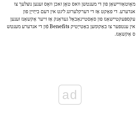
מאָוטאַוויישאַן פון די מענטשן וואס טאָן זאכן וואָס זענען נוצלעך צו
אנדערע. די פאַקט אַז די דערקלערונג ליגט אין דעם בייַזייַן פון
עקספּעקטיישאַנז פון סאַסטיינאַבאַל געדאַנק אַז זייער אַקשאַנז זענען
אין ענטפער צו באַקומען באַטייַטיק Benefits פֿון די אנדערע מענטש
ס אַקשאַנז.
ad