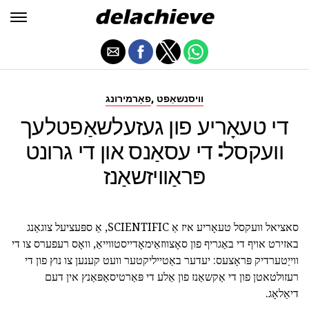
,
וויסנשאַפט
פאָרמירונג
די טעאָריע פון געזעלשאַפטלעך
וועקסל: די עסאַנס און די גרונט
פּראַוויזשאַנז
סאציאל וועקסל טעאָריע איז אַ SCIENTIFIC, אַ ספּעציעל צוגאַנג
באזירט אויף די באַגריף פון סאָצווזאַימאָדייסטווייאַ, וואָס רעפערס צו די
ווייַטערדיק פּראָצעס: יעדער באַטייליקטער וועט קענען צו נוץ פון די
רעזולטאטן פון די אַקשאַנז פון אַלע די פּאַרטיסאַפּאַנץ אין דעם
דיאַלאָג.