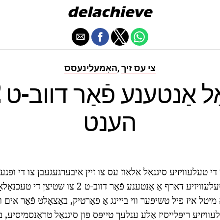
צי עס זיך
האָמעלינעסס
,
הענט
 די טעלעוויזיע סיגנאַל אַלאַוז עס צו זיין איבערגעגעבן צו די ופנעמ
קיין לאָססעס. דער טעלעוויזיע דארף אַ אַנטענע פֿאַר דוו
וויזיע ריפּלייסיז אַלע ענלעך טייפּס פון סיגנאַל טראַנסמיסיע,