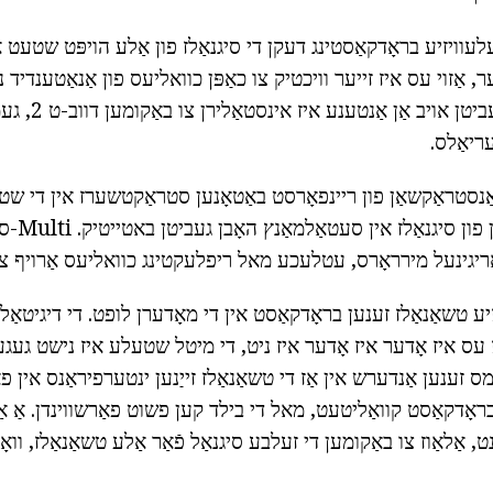
עוויזיע בראָדקאַסטינג דעקן די סיגנאַלז פון אַלע הויפּט שטעט א
ר, אַזוי עס איז זייער וויכטיק צו כאַפּן כוואליעס פון אַנאַטענדיד
סטיישאַנז אין ווייַט געביטן 
ריאַלס.
אַנסטראַקשאַן פון ריינפאָרסט באַטאָנען סטראַקטשערז אין די שטא
פֿאַר די פּ
ריגינעל מירראָרס, עטלעכע מאל ריפלעקטינג כוואליעס אַרויף צו 
יע טשאַנאַלז זענען בראָדקאַסט אין די מאָדערן לופט. די דיגיטאַל 
ז עס איז אָדער איז אָדער איז ניט, די מיטל שטעלע איז נישט געג
זענען אַנדערש אין אַז די טשאַנאַלז זייַנען ינטערפיראַנס אין פ
 בראָדקאַסט קוואַליטעט, מאל די בילד קען פשוט פאַרשווינדן. אַ אַ
, אַלאַוז צו באַקומען די זעלבע סיגנאַל פֿאַר אַלע טשאַנאַלז, וואָס 