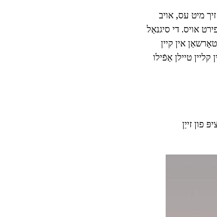
זיך מיט עס, אויב
ירט אויס. די סיגנאַל
ָרשאַן אין קיין
ליין טיילן אַפֿילו
ּרינציפּ פון זייַן