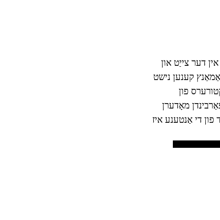
ין דער צייַט און
אַמאַנץ קענען נישט
ענט. מאַנופאַקטורערס פון
אַרבינדן מאָדערן
 פון די אַנטענע איז