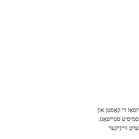
פונען אין די דווב-ט 2 קייט, וואָס ראַדוסאַז די קאָסטן און
נסמיסיע סטיישאַנז.
ערט ווייניקער