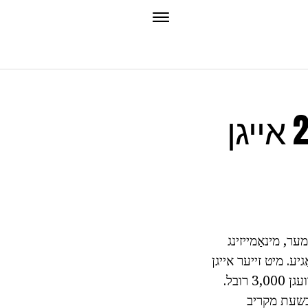
דיגיטאַל אַנטענע פֿאַר דווב-ט 2 אייגן
ער, מינאַמייזינג
ב-ט 2 צו שטיצן די טעכנאָלאָגיע. מיט זייער אייגן
הענט צו מאַכן אַזאַ אַ מיטל איז פיל טשיפּער ווי בייינג אַ פאַרטיק, באַצאָלט פֿאַר אים וועגן 3,000 רובל.
 בשעת מקריב