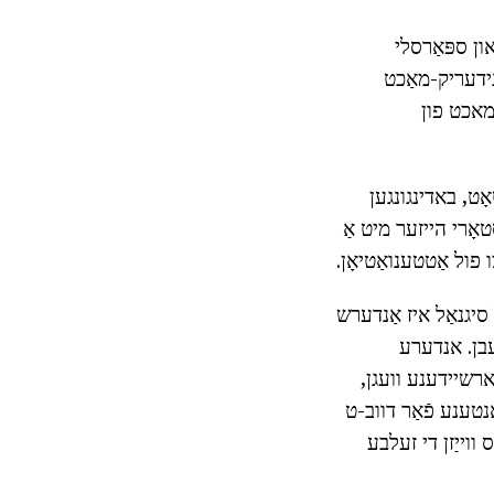
ון ספּאַרסלי
 נידעריק-מאַכט
אויב אַן אַנטענע איז אינסטאַלירן צו באַקומען דווב-ט 2, געמאכט פון
ָט, באדינגונגען
ראַפּאַגיישאַן פון סיגנאַלז אין סעטאַלמאַנץ האָבן געביטן באטייטיק. Multi-סטאָרי הייזער מיט אַ
פול אַטטענואַטיאָן.
סיגנאַל איז אַנדערש
עבן. אנדערע
ארשיידענע וועגן,
נטענע פֿאַר דווב-ט
ווייַזן די זעלבע