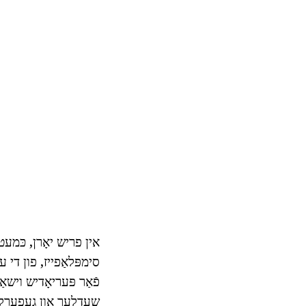
סימפּלאַפייז, פון די 
פֿאַר פּעריאָדיש וישא
שעדלעך און געפערל