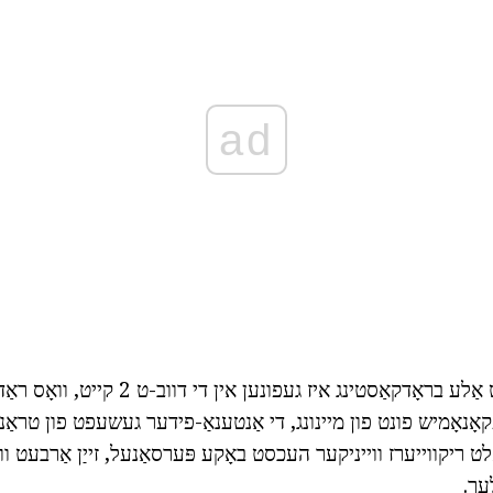
ad
אין פריש יאָרן, כּמעט אַלע בראָדקאַסטינג איז גע
עקאָנאָמיש פונט פון מיינונג, די אַנטענאַ-פידער געשעפט פון טראַ
ַלט ריקווייערז ווייניקער העכסט באָקע פּערסאַנעל, זייַן אַרבעט וו
עך.