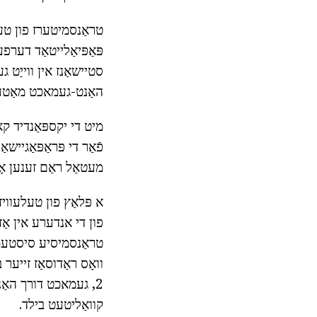
טראַנסמיטערז פון טעל
פּאַפּיאַלייטאַד דערפע
האַנט-געמאכט מאַטע
מיט די יקספּאַנדיד ק
מעטאַל ראַם זענען אָ
א פּלאַץ פון טעלעוויז
פון די אנדערע אין אַ
טראַנסמיסיע סיסטעמס 
וואָס ראַדוסאַז זייער
2, געמאכט דורך האַנט
קוואַליטעט בילד.