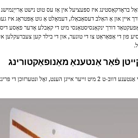
אַל בראָדקאַסטינג איז ספּעציעל אין אַז עס טוט נישט אַרייַנמישנ 
ך איין און אַ האַלב דעסאַבאַלז, דעמאָלט אַ גוט אָפּטראָג איז געפ
אַפעקטאַד דורך ינקאַנסיסטאַנסי מיט די קאַבלע אָדער פאַסע דיסטא
יע פון די אַפּאַראַט צו די טונער, און די בילד קען צעברעקלען אין ק
.
ייטן פֿאַר אַנטענאַ מאַנופאַקטורינג
איידער ווי צו מאַכן די אַנטענע דווב-ט 2 מיט זייער אייגן הענט, זאָל ונטערזוכן די פ