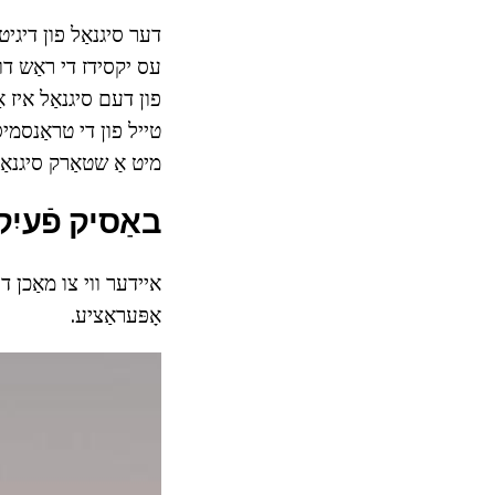
דער סיגנאַל פון דיגיט
עס יקסידז די ראַש דור
פון דעם סיגנאַל איז 
טייל פון די טראַנסמיס
מיט אַ שטאַרק סיגנאַל
באַסיק פֿעיִק
אָפּעראַציע.