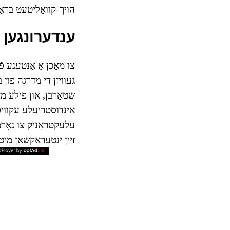
הויך-קוואַליטעט בראָד
ענדערונגען א
צו מאַכן אַ אַנטענע פ
געוויזן די מדרגה פון
אינדוסטריעלע עקוויפּמ
עלעקטראָניק צו נאָרמא
זייַן ינטעראַקשאַן מיט