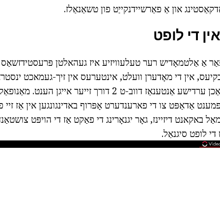
קאַסטינג און אַ פאַרשיידנקייַט פון טשאַנאַלז.
ין די לופט
ֿאַר אַ אַלטמאָדיש רער טעלעוויזיע איז געהאלטן פּרעסטידזשאַס א
 בקיעס, אין די מאָדערן וועלט, אינטערעס אין זיך-געמאכט ינסטר
שטאַרבן, און פילע מאַכן ערדישע אַנטענאַז דווב-ט 2 דורך זייער אייגן ה
ענט אַדאַפּט צו די פארענדערט אָפּרוף באדינגונגען אין אַז זיי פ
ַל באקאנט דיזיינז, גאָר יגנאָרינג די פאַקט אַז די הויפּט צושטאַנד
 די לופט סיגנאַל.