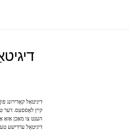
דיגיטאַל קאָדירונג פון
דיגיטאַל ערדישע טעלע