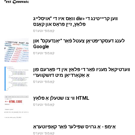
וואָס איז די "אויסלייג div» ווען קריייטינג די
פּלאַץ, זייַן פּראָס און קאָנס
קאָמפּיוטערס
לענג דעסקריפּטיאָן צעטל פֿאַר "יאַנדעקס" און
Google
קאָמפּיוטערס
ווערטיקאַל מעניו פֿאַר די פּלאַץ אין די פאָרעם פון
אַ אַקאָרדיאַן מיט דזשקווערי
קאָמפּיוטערס
ווי צו שטעלן אַ פּלאַץ HTML
קאָמפּיוטערס
אַימפּ - אַ גרויס שפּילער פֿאַר קאָפּיוטעראַ
קאָמפּיוטערס