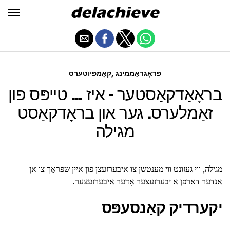
,
פּראָגראַממינג
קאָמפּיוטערס
בראָאַדקאַסטער - איז ... טייפּס פון
זאַמלערס. גער און בראָדקאַסט
מגילה
מגילה, ווי געזונט ווי מענטשן צו איבערזעצן פון איין שפּראַך צו אן
אנדער דאַרפֿן אַ יבערזעצער אָדער איבערזעצער.
יקערדיק קאַנסעפּס