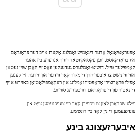
אָפּעראַטיאָנאַל אָדער דינאַמיש זאַמלונג אַקערז אויב דער פּראָגראַם
איז בראָדקאַסט, ווען עקסאַקיוטאַד דורך אנדערע ביז אַהער
קאָמפּילעד טייל. דזשיט-זאַמלערס געדענקען וואָס זיי האָבן שוין געטאן
אַזוי ווי נישט צו איבערחזרן די מקור קאָד ווידער און ווידער. זיי קענען
אַפֿילו פּראָדוצירן אַדאַפּטיוו זאַמלונג און רעקאָמפּילאַטיאָן באזירט אויף
די נאַטור פון די פּראָגראַם דורכפירונג סוויווע.
פילע שפּראַכן לאָזן צו ויספירן קאָד ביי צונויפנעמען צייַט און
צונויפנעמען די נייַ קאָד ביי רונטימע.
איבערזעצונג בינע