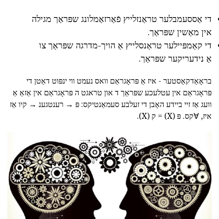
די אַססעמבלער טראַנזלייץ פֿאַרזאַמלונג שפּראַך מגילה
אין מאַשין שפּראַך.
די קאַמפּיילער טראַנסלייץ אַ הויך-מדרגה שפּראַך צו
אַ נידעריקער שפּראַך.
בראָאַדקאַסטער - איז אַ פּראָגראַם וואס נעמט ווי ינפּוט דאַטן די
פּראָגראַם אין עטלעכע שפּראַך ד און טראגט ה פּראָגראַם אין אַזאַ אַ
וועג אַז זיי ביידע האָבן די זעלבע סעמאַנטיקס: פּ → רענטגענ → קיו אַז
איז, ∀קס. פּ (X) = ק (X).