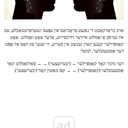
אויב בראָדקאַסט די גאנצע פּראָגראַם אין עפּעס ינטערפּרעטאַבלע, עס
איז גערופֿן אַ זאַמלונג איידער דורכפירונג, אָדער אַאָט זאַמלונג. אַאָט
קאַמפּיילער קענען ווערן געניצט אין סעריע, די יענער פון וואָס איז אָפֿט
דער אַססעמבלער, למשל:
דער מקור קאָד קאַמפּיילער → (יבערזעצער) → → פֿאַרזאַמלונג קאָד
אַססעמבלער (קאַמפּיילער) → → קפּו מאַשין קאָד (יבערזעצער).
ad