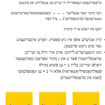
בראָאַדקאַסט קאַמפּרייזיז די טריט פון אַנאַלייזינג און סינטעז:
דער מקור קאָד אַנאַליזער → → → קאַנסעפּטשואַל פאַרטרעטונג
גענעראַטאָר (סינטאַסייזער) → ציל קאָד.
דעם איז רעכט צו די סיבות:
קיין אנדערע אופֿן איז ניט פּאַסיק. וואָרט איבערזעצונג
נאָר טוט נישט אַרבעטן.
גוט ינזשעניעריע לייזונג: אויב איר ווילן צו שרייַבן
טראַנסלייטערז פֿאַר ב און ן מקור שפּראַכן טאַרגעטעד
דאַרפֿן שרייַבן בלויז ב + ען פּשוט מגילה
(פּאָלוקאָמפּיליאַטאָראָוו) אלא ווי ב × ען קאָמפּלעקס
(גאַנץ פון טראַנסלייטערז).