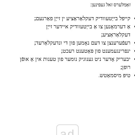
זאַמלערס זאל געפינען:
קייפל בייַטעוודיק דעקלאַראַציע ין זייַן פאַרנעם;
אַ דערמאָנען צו אַ בייַטעוודיק איידער זייַן
דעקלאַראַציע;
רעפֿערענצן צו דעם נאָמען פון די ונדעקלאַרעד;
ינפרינגעמענט פון פּאַטענט רעכט;
יבעריק אָדער ניט גענוגיק נומער פון טענות אין אַ אופֿן
רופן;
טיפּ מיסמאַטש.
ad