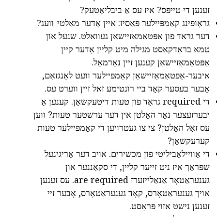
זענען די טייפּס? איז עס אַ ביבליאָטעק?
גראָופּינג קאַמפּיילער פּאַסיז: איין אָדער מאַלטי-וועג?
דער גראַד פון אַפּטאַמאַזיישאַן געוואלט. שנעל און
טמא בראָדקאַסט מגילה מיט קליין אָדער קיין
אַפּטאַמאַזיישאַן קענען זיין נאָרמאַל.
איבער-אַפּטאַמאַזיישאַן קאַמפּיילער וועט לאַנגזאַם,
אָבער בעסער קאָד ביי רונטימע זאל זיין ווערט עס.
די required גראַד פון טעות דיטעקשאַן. קענען אַ
יבערזעצער נאָר האַלטן אין דער ערשטער טעות? ווען
עס זאָל האַלטן? צי צו געטרויען די קאַמפּיילער טעות
קערעקשאַן?
די אַוויילאַביליטי פון מכשירים. אויב דער אָריגינעל
שפּראַך איז ניט זייער קליין, די סקאַננער און
גענעראַטאָר אַנאַלייזערז are required. עס זענען
אויך גענעראַטאָרס, קאָד גענעראַטאָרס, אָבער זיי
זענען נישט אַזוי פּראָסט.