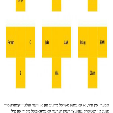
ad
אָבער, אין פיר, אַ קאַנסעפּטשואַל מיינונג פון אַ זייער זעלטן יקספּרעסיוו
גענוג און שטאַרק גענוג צו דעקן יעדער קאַנסיוואַבאַל מקור און ציל