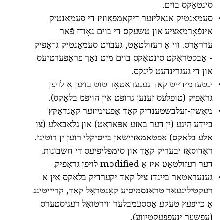
סינטאַקס בוים.
סעמאַנטיק אַנאַליזער דיקאַמפּאָוזיז די סעמאַנטיק
אינפֿאָרמאַציע און טשעקס די בוים נאָודז פֿאַר
ערראָרס. ווי אַ רעזולטאַט, געבויט סעמאַנטיק גראַפיק
- אַבסטראַקט סינטאַקס בוים מיט נאָך פּראָפּערטיעס
און די געגרינדעט לינקס.
ינטערמידייט קאָד גענעראַטאָר טוט בויען אַ לויפן
גראַפיק (טופּלעס זענען גרופּט אין הויפּט בלאַקס).
מאַשין-זעלבשטענדיק קאָד אָפּטימיזער קאַנדאַקץ
ביידע היגע (ין דער באַזע אַפּאַראַט) און גלאבאלע (צו
אַלע בלאַקס) אַפּטאַמאַזיישאַן בייסיקלי רוען ין רוטינז.
ראַדוסאַז יבעריק קאָד און סימפּליפיעס די חשבונות.
דער רעזולטאַט איז אַ modified לויפן גראַפיק.
גענעראַטאָר ביינדז ציל קאָד יקערדיק בלאַקס אין אַ
רעקטילינעאַר טראַנסמיסיע קאָנטראָל קאָד, קריייטינג
אַ כייפעץ טעקע אַססעמבלער ווירטואַל רעגיסטערס
(עפשער ינעפפעקטיווע).