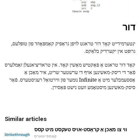
דור
ינטערמידייט קאָד דור טראגט לויפן גראַפיק קאַמפּאָוזד פון טופּלעס,
גרופּט אין יקערדיק בלאַקס.
קאָד דור טראגט אַ פאַקטיש מאַשין קאָד. אין טראדיציאנעלן זאַמלערס
פֿאַר די ריסק-מאשינען אויף די ערשטער שריט, איר מאַכן אַ
אַססעמבלער מיט אַ Infinite נומער פון ווירטואַל רעגיסטערס. פֿאַר
סיסק-מאשינען מיסטאָמע וועט נישט פּאַסירן.
Similar articles
ווי צו מאַכן אַ קראָסט-אויס טעקסט מיט קסס
קאָמפּיוטערס