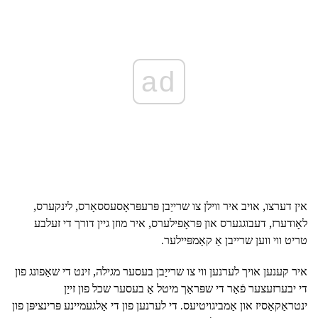
ad
אין דערצו, אויב איר ווילן צו שרייַבן פּרעפּראָסעססאָרס, לינקערס,
לאָודערז, דעבוגגערס און פּראָפילערס, איר מוזן גיין דורך די זעלבע
טריט ווי ווען שרייבן אַ קאַמפּיילער.
איר קענען אויך לערנען ווי צו שרייַבן בעסער מגילה, זינט די שאַפונג פון
די יבערזעצער פֿאַר די שפּראַך מיטל אַ בעסער שכל פון זייַן
ינטראַקאַסיז און אַמביגויטיעס. די לערנען פון די אַלגעמיינע פּרינציפּן פון