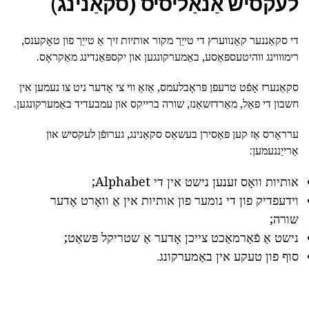
לעקסיש אַנאַליסיס (סקאַנינג)
די סקאַננער קאַנווערץ די טייַך מקור אותיות זיך אַ טייַך פון טאָקענס,
רימוווינג ווהיטעספּאַסע, באַמערקונגען און יקספּאַנדינג מאַקראָס.
סקאַנערז אָפֿט טרעפן פּראָבלעמס, אַזאַ ווי צי אָדער ניט צו נעמען אין
חשבון די פאַל, מאַרדזשאַנז, שורה ברייקס און עמבעדיד באַמערקונגען.
ערראָרס אַז קען פּאַסירן בעשאַס סקאַנינג, גערופֿן לעקסיש און
אַרייַננעמען:
אותיות וואָס זענען נישט אין די Alphabet;
וידעפדיק פון די נומער פון אותיות אין אַ וואָרט אָדער
שורה;
נישט אַ פֿאַרמאַכט צייכן אָדער אַ שטריקל פּשאַט;
סוף פון טעקע אין באַמערקונג.