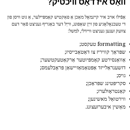
וואָס איז דאָס וויכטיק?
אַפֿילו אויב איר קיינמאָל מאַכן אַ פאַקטיש קאַמפּיילער, אַ גוט וויסן פון
די טעכנאָלאָגיע פון זייַן שאַפונג, ווייַל דער באַגריף געניצט פֿאַר דעם
צוועק זענען געניצט וויידלי, למשל:
formatting טעקסט;
שפּראַך קוויריז צו דאַטאַבייסיז;
אַוואַנסירטע קאָמפּיוטער אַרקאַטעקטשער;
דזשענראַלייזד אַפּטאַמאַזיישאַן פּראָבלעמס;
גויס;
סקריפּטינג שפּראַכן;
קאַנטראָולערז;
ווירטואַל מאשינען;
מאַשין איבערזעצונג.