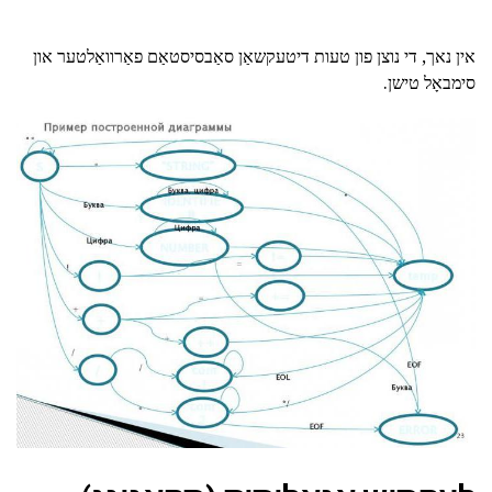
אין נאך, די נוצן פון טעות דיטעקשאַן סאַבסיסטאַם פאַרוואַלטער און
סימבאָל טישן.