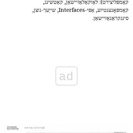
קאָמפּליצירט): לאָוקאַלאַזיישאַן, קאַטשינג,
קאָמפּאָנענטיזע, אַפּי-Interfaces, שייַעך-נוצן,
סינגקראַנאַזיישאַן.
ad