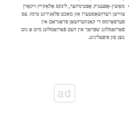
מאַשין-אָפענגיק אָפּטימיזער, לינקס אַלאַקייץ זיקאָרן
צווישן רעדזשאַסטערז און מאכט פּלאַנירונג טימז. עס
פּערפאָרמס די קאַנווערזשאַן פּראָגראַם אין
פֿאַרזאַמלונג שפּראַך אין דעם פֿאַרזאַמלונג מיט אַ גוט
נוצן פון פּיפּעלינינג.
ad