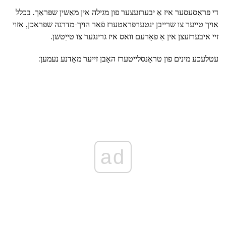
די פּראַסעסער איז אַ יבערזעצער פון מגילה אין מאַשין שפּראַך. בכלל
אויך טייַער צו שרייַבן ינטערפּראַטערז פֿאַר הויך-מדרגה שפּראַכן, אַזוי
זיי איבערזעצן אין אַ פאָרעם וואס איז גרינגער צו טייַטשן.
עטלעכע מינים פון טראַנסלייטערז האָבן זייער מאָדנע נעמען:
ad