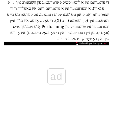
די פּראָגראַם איז אַ לינגגוויסטיק פאַרטרעטונג פון חשבונות: איך → פּ
→ פּ (איך). אַ יבערזעצער איז אַ פּראָגראַם וואָס איז סאַפּלייד צו די
ינפּוט פּראָגראַם פּ און עטלעכע ינפּוט רענטגענ. עס פּערפאָרמס ביי פּ
רענטגענ: איך (פּ, רענטגענ) = פּ (X). די פאַקט אַז עס איז בלויז איין
יבערזעצער איז טויגעוודיק פון Performing אַלע מעגלעך מגילה
(וואָס קענען זיין רעפּריזענטיד אין די פאָרמאַל סיסטעם) איז אַ זייער
טיף און באַטייַטיק ופדעקונג טורינג.
ad