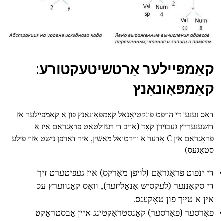
קאַמפּיילער אַרטשיטעקטורע:
קאַמפּאָונאַנץ
דאס זענען די הויפּט פונקטיאָנאַל קאַמפּאָונאַנץ פון אַ קאַמפּיילער אַז
דזשענערייץ געבוירן קאָד (אויב די רעזולטאַט פּראָגראַם איז אַ
פּראָגראַם אין C אָדער אַ ווירטואַל מאַשין, איר דאַרפֿן נישט אַזוי פילע
סטאַגעס):
די ינפּוט פּראָגראַם (לויפן מאַרקס) איז געפֿיטערט זיך
די סקאַננער (לעקסיש אַנאַליזער), וואָס קאַנווערץ עס
אין אַ טייַך פון טאָקענס.
פּאַרסער (פּאַרסער) קאַנסטראַקטינג איין אַבסטראַקט