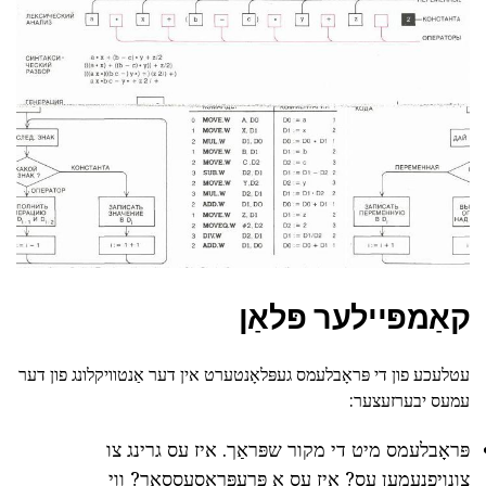
קאַמפּיילער פּלאַן
עטלעכע פון די פּראָבלעמס געפּלאָנטערט אין דער אַנטוויקלונג פון דער
עמעס יבערזעצער:
פּראָבלעמס מיט די מקור שפּראַך. איז עס גרינג צו
צונויפנעמען עס? איז עס אַ פּרעפּראָסעססאָר? ווי