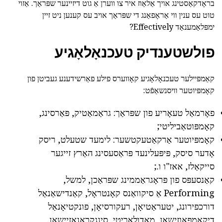
בראָדקאַסטינג אויך אַלאַוז איר צו ווערן אַ גוט דיזיינער שפּראַך. אַזוי
טוט עס ענין ווי אַראָפאַנג די שפּראַך אויב עס קענען ניט זיין
ימפּלאַמענאַד Effectively?
פולשטענדיק טעכנאָלאָגיע
קאַמפּיילער טעכנאָלאָגיע קאָווערס פילע פאַרשידענע געביטן פון
קאָמפּיוטער וויסנשאַפֿט:
פאָרמאַל טעאָריע פון שפּראַך: גראַמאַטיק, פּאַרסינג,
קאָמפּוטאַביליטי;
קאָמפּיוטער אַרקאַטעקטשער: לימעד שטעלט, ריסק
אָדער סיסק, פּיפּעלינעד פּראַסעסינג האַרץ זייגער
סייקאַלז, אאז"ו ו.;
קאַנסעפּס פון פּראָגראַממינג שפּראַכן, למשל,
Performing אַ סיקוואַנס קאָנטראָל, קאַנדישאַנאַל
דורכפירונג, יטעראַטיאָן, רעקורסיאָן, פונקטיאָנאַל
דיקאַמפּאָוזישאַן, מאָדולאַריטי, סינגקראַנאַזיישאַן,