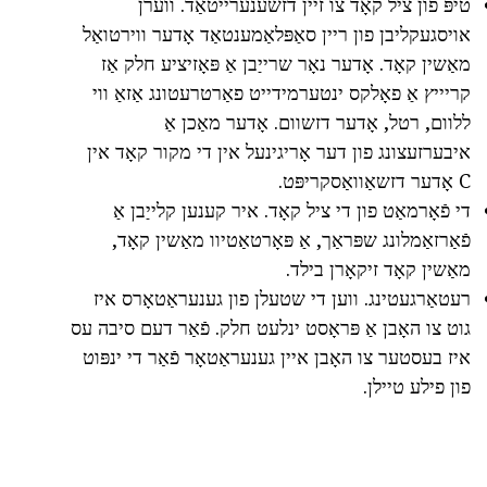
טיפּ פון ציל קאָד צו זיין דזשענערייטאַד. ווערן
אויסגעקליבן פון ריין סאַפּלאַמענטאַד אָדער ווירטואַל
מאַשין קאָד. אָדער נאָר שרייַבן אַ פּאָזיציע חלק אַז
קריייץ אַ פאָלקס ינטערמידייט פאַרטרעטונג אַזאַ ווי
ללוום, רטל, אָדער דזשוום. אָדער מאַכן אַ
איבערזעצונג פון דער אָריגינעל אין די מקור קאָד אין
C אָדער דזשאַוואַסקריפּט.
די פֿאָרמאַט פון די ציל קאָד. איר קענען קלייַבן אַ
פֿאַרזאַמלונג שפּראַך, אַ פּאָרטאַטיוו מאַשין קאָד,
מאַשין קאָד זיקאָרן בילד.
רעטאַרגעטינג. ווען די שטעלן פון גענעראַטאָרס איז
גוט צו האָבן אַ פּראָסט ינלעט חלק. פֿאַר דעם סיבה עס
איז בעסטער צו האָבן איין גענעראַטאָר פֿאַר די ינפּוט
פון פילע טיילן.