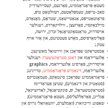
מעטאַ-פּראָגראַממינג, פאַרנעם, קעסיידערדיק
סאַב-טייפּס, טעמפּלאַטעס, רעזולטאַט טיפּ,
פּראָוטאַטייפּס, אַנאַטיישאַנז, שטראָם, מאָנאַדס,
מיילבאַקסיז, פאָרזעצן , ווילדקאַרדס, רעגולער
אויסדרוק, טראַנסאַקטיאָנאַל זכּרון, ירושה,
פּאָלימאָרפיסם, מאָדע סעטטינגס, און אַזוי אויף.
עטק.;
אַבסטראַקט שפּראַכן און ווירטואַל מאשינען;
אַלגערידאַמז און
דאַטן סטראַקטשערז:
רעגולער
אויסדרוקן, פּאַרסינג אַלגערידאַמז, graphics
אַלגערידאַמז,
דינאַמיש פּראָגראַממינג,
טריינינג;
פּראָגראַממינג שפּראַכן: סינטאַקס, סעמאַנטיקס
(סטאַטיק און דינאַמיש), שטיצן פּעראַדיימז
(סטראַקטשעראַל, ופּ, פונקטיאָנאַל, לאַדזשיקאַל,
אָנלייגן, פּאַראַללעליסם, מעטאַ-פּראָגראַממינג);
שאַפונג ווייכווארג (זאַמלערס, יוזשאַוואַלי גרויס און