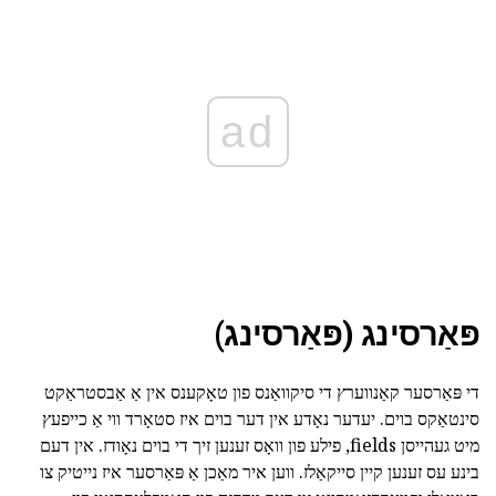
ad
פּאַרסינג (פּאַרסינג)
די פּאַרסער קאַנווערץ די סיקוואַנס פון טאָקענס אין אַ אַבסטראַקט
סינטאַקס בוים. יעדער נאָדע אין דער בוים איז סטאָרד ווי אַ כייפעץ
מיט געהייסן fields, פילע פון וואָס זענען זיך די בוים נאָודז. אין דעם
בינע עס זענען קיין סייקאַלז. ווען איר מאַכן אַ פּאַרסער איז נייטיק צו