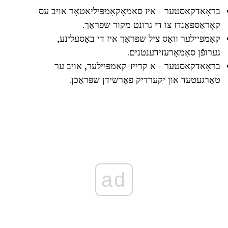
בראָאַדקאַסטער - איז סאַמאָקאָמפּיליאַטאָר אויב עס
קאָראַספּאַנדז צו די גרונט מקור שפּראַך.
קאַמפּיילער וואָס ציל שפּראַך איז די באַסעלינע,
גערופֿן סאַמאָרעזידענטנים.
בראָאַדקאַסטער - אַ קרייַז-קאַמפּיילער, אויב ער
טאַרגעטעד און יקערדיק פאַרשידן שפּראַכן.
ad