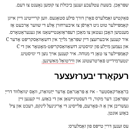
שפּראַכן. בשעת עטלעכע זענען ביכולת צו קומען נאָענט צו דעם.
פאַקטיש זאַמלערס פאָרן דורך פילע סטאַגעס. ווען קריייטינג דיין אייגן
קאַמפּיילער טוט ניט דאַרפֿן צו איבערחזרן אַלע די שווער אַרבעט אַז
מענטשן האָבן געטאן צו מאַכן רעפּראַזאַנטיישאַנז און גענעראַטאָרס.
איר קענען איבערזעצן דיין שפּראַך גלייַך אין דזשאַוואַסקריפּט אָדער C
און נעמען מייַלע פון יגזיסטינג דזשאַוואַסקריפּט-מאָטאָר און די C
קאַמפּיילער צו טאָן די מנוחה. איר קענען אויך נוצן די יגזיסטינג
ינטערמידייט פאַרטרעטונג און
ווירטואַל מאשינען.
רעקאָרד יבערזעצער
בראָאַדקאַסטער - איז אַ פּראָגראַם אָדער ייַזנוואַרג, וואָס ינוואַלווד דרייַ
שפּראַכן: דער מקור, די דעסטיניישאַן און די באַזע. זיי קענען זיין
געשריבן אין אַ ה-פאָרעם, פּלייסינג די אָריגינעל לינקס, רעכט און ציל
באַזע אונטן.
עס זענען דרייַ טייפּס פון זאַמלערס: