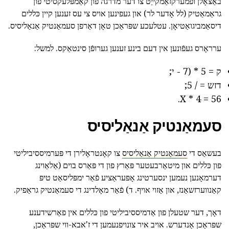
באַצאָלן ופמערקזאַמקייַט צו דער מדרגה פון קאַמפּלעקסיטי פון
גראַמאַטיק (לל אָדער לר) און געפינען אויס צי עס זענען קיין כּללים
דיסאַמביגואַטיאָן. עטלעכע שפּראַכן טאָן דאַרפן סעמאַנטיק אַנאַליסיס.
ערראָרס געפֿונען אין דעם בינע זענען גערופֿן סינטאַקס. למשל:
ק = 5 * (7 - י;
דזש = / 5;
56 = X * 4.
סעמאַנטיק אַנאַליסיס
בעשאַס די
סעמאַנטיק אַנאַליסיס
צו קאָנטראָלירן די פּערמיססיביליטי
פון כּללים און מיטאַרבעטער פּאַרץ פון די פּאַרס בוים (אַלאַוינג
דערמאָנען נעמען ינסערטינג אָפּעראַציע פֿאַר ימפּליסאַט טיפּ
קאַנווערזשאַנז, און אַזוי אויף. ד) פֿאַר מאָלדינג די סעמאַנטיק גראַפיק.
דאָך, דער שטעלן פון אַדמיססיביליטי פון כּללים אין פאַרשידענע
שפּראַכן אַנדערש. אויב איר צונויפנעמען די ז'אבא-ווי שפּראַכן,