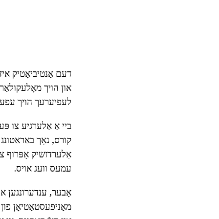
דעם אַנטיביאָטיק איז 
און הויך מאָלעקולאַר 
לעפיערעך הויך עפעקט
ביי אַ אַלערגיע צו פּ
עמעס וועג אויס.
אָבער, ענדערונגען אין
מאַניפעסטאַטיאָן פון 