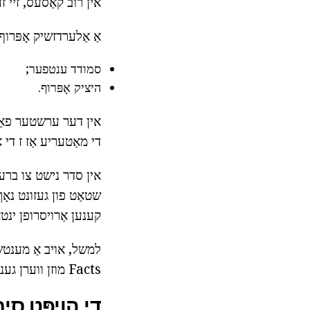
אין רובֿ קאַסעס, זיי ז
אַ אַלערדזשיק אָפּרוף
סמודד ענטפער;
היציק אָפּרוף.
אין דער ערשטער פאַל,
די מאַטעריע אַז ז די 
אין סדר נישט צו ברענג
שטאַט פון געזונט נאָך
קענען אַרויסרופן ינט
למשל, אויב אַ מענטש 
Facts מוזן ווערן גענומען אין חשבון אין די אַפּוינטמאַנט פון באַהאַנדלונג.
די הויפּט סי