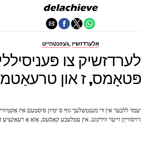
אַלערדזשיז
געזונטהייַט
,
לערדזשיק צו פּעניסיללין
ּטאָמס, ז און טרעאַטמ
אַרויסווייַזן זייער ווירקונג. אין עטלעכע קאַסעס, אַזאַ אַ רעאַקציע ז