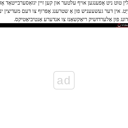
ין טוט ניט אָפענגען אויף עלטער און קען זיין יגזאַסערבייטאַד אָדע
יַט. אין דער געשעעניש פון אַ שטרענג אָפּרוף צו דעם מעדיצין ינק
ונג פון אַלערדזשיק ריאַקשאַנז צו אנדערע אַנטיביאַטיקס.
ad