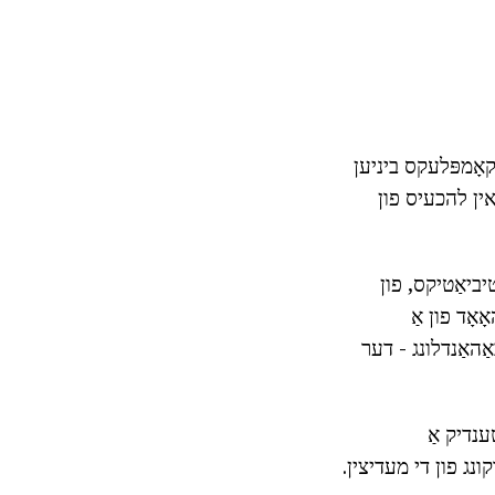
קאָמפּלעקס ביניען
 אין להכעיס פון
יביאַטיקס, פון
יקעליהאָאָד פון אַ
אנדער ברירה באַהאַנדלונג - דער
ענדיק אַ
ונג פון די מעדיצין.