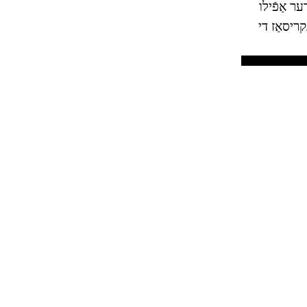
ר אַפֿילו
ריסאַז די