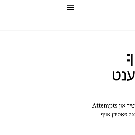
:
ענט
נאָך קאָנטאַקט פון פרעמד ללבער אין די מענטשלעך גוף ס ימיון סיסטעם איז אַקטיווייטיד און Attempts
אל פּאַסירן אויף