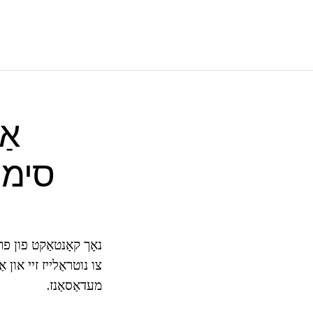
אַ
סימפ
צו נוטראַלייז זיי און 
מעדאַסאַנז.