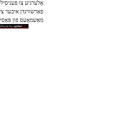
אַלערגיע צו פּעניסילל
פאַרשווינדן איבער צי
מאַשמאָעס פון פּאַסיר