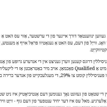
געווען ינווענטאַד דורך איינער פון די ערשטער, אַזוי עס האט אַ 
וואָג. ווייַל פון דעם, עס האט אַ נעגאַטיוו פּראַל אויף אַ מענטש,
יווקייַט.
עניסיללין דרוגס קענען ווערן געניצט אין די אנדערע גרופּע פון אַנט
קורס, נאָך באַראַטונג מיט אַ Qualified פאַכמאַן. אויב מיר באַטראַכטן אַז די ל
אַלערדזשיק אָפּרוף צו פּעניסיללין קומט צו 29%, די מעגלעכקייט פון 
 די שטאַט פון געזונט נאָך גענומען דעם אַנטיביאָטיק איז ניט שט
אַלערגיע. מאל עס איז דער יחיד ענטפער פון דעם גוף - זייַט ווירק