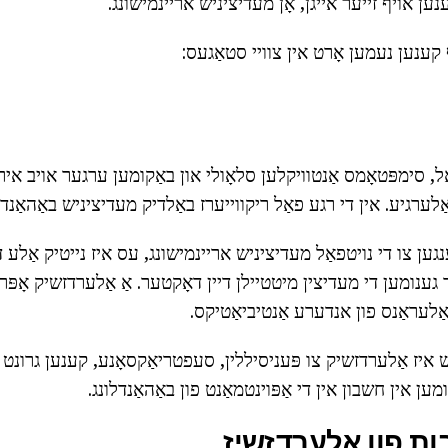
ענען אויף זייער אייגן, אָן מעדיציניש אריינמישונג.
 קענען נעמען אָרט אין צוויי סטאַגעס:
 סימפּטאָמס אַנטוויקלען סלאָולי און באַקומען ערגער אויב איר
אַלערגיע. אין די רגע פאַל ריקווייערז באַלדיק מעדיציניש באַהאַנדל
ען צו די נויטפאַל מעדיציניש אריינמישונג, עס איז נייטיק אַלע ד
 גענומען די מעדיצין מיטטיילן דיין דאָקטער. אַ אַלערדזשיק אָפּרו
אַלעראַנס פון אנדערע אַנטיביאַטיקס.
איז אַלערדזשיק צו פּעניסיללין, סעפטריאַקסאָנע, קענען גרונט אַ
בות פון אַלערדזשיז