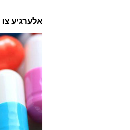
אַלערגיע צו פ