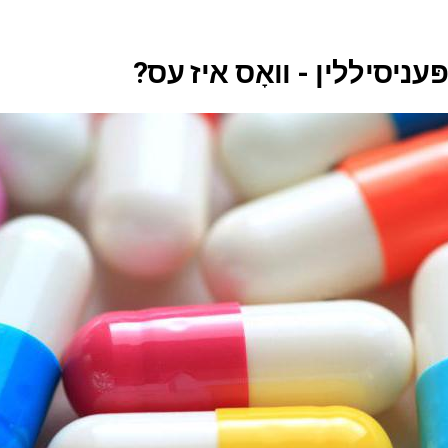
ּעניסיללין - וואָס איז עס?