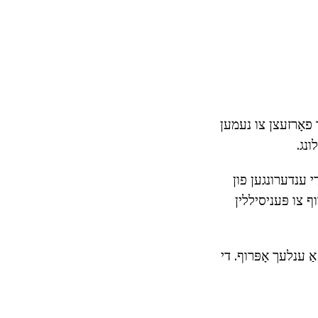
 פאָרזעצן צו נעמען
ונג.
י ענדערונגען פון
ף צו פּעניסיללין
 ענלעך אָפּרוף. די