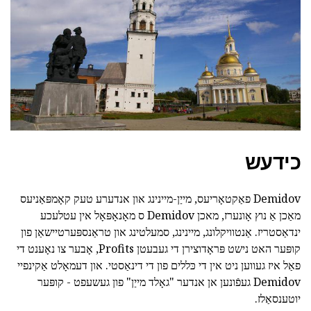
כידעש
Demidov פאַקטאָריעס, מייַן-מיינינג און אנדערע טעק קאָמפּאַניעס
מאַכן אַ נוץ אָונערז, מאכן Demidov ס מאָנאָפּאָל אין עטלעכע
ינדאַסטריז. אַנטוויקלונג, מיינינג, סמעלטינג און טראַנספּערטיישאַן פון
קופּער האט נישט פּראָדוצירן די געבעטן Profits, אָבער צו נאָענט די
פאַל איז געווען ניט אין די כּללים פון די דינאַסטי. און דעמאָלט אַקינפיי
Demidov געפֿונען אן אנדער "גאָלד מייַן" פון געשעפט - קופּער
יוטענסאַלז.