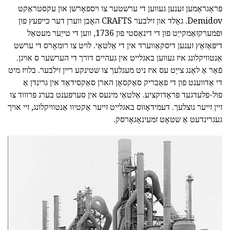
פּראָגראַמען זענען געווען די ערשטער צו ויספאָרשן און עקסטראַקט
Demidov. גאָלד און זילבער CRAFTS האָבן ווערן דער כייפעץ פון
ופמערקזאַמקייַט פון די דינאַסטי פון 1736, ווען די טייַער מעטאַל
דיפּאַזאַץ זענען דיסקאַווערד אין די אַלטאַי. לויט צו רומאָרס די ערשט
אַנטוויקלונג איז געווען באגלייט אין געהיים דורך די הערשער ס אויגן.
פֿאַר אַ לאַנג צייַט עס איז ניט מעגלעך צו שטינקע ריין זילבער. בלויז מיט
די אַדווענט פון די פאַבריק סאַקסאָן הארן סאַקסידאַד אין גרינדן אַ
פול-פלעדגעד פּראָדוקציע. אַלטאַי מינעס אין סערפּענט בערג פּרוווד צו
זיין זייער נוצלעך. דעמידאָווס באגלייט זייער אַקטיוו אַנטוויקלונג, זיי אויך
געגרינדעט אַ שטאָט זמעינאָגאָרסק.