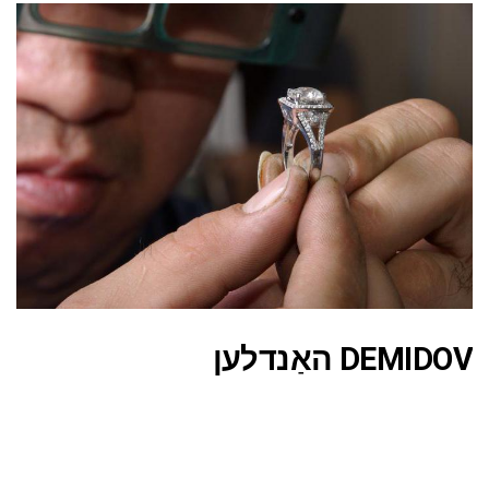
DEMIDOV האַנדלען