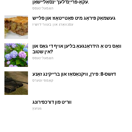
עקאָ-פרייַנדלעך ינסאַליישאַן.
האָמעלינעסס
געשמאַק פּיראָג מיט פּאַטייטאָוז און פלייש
עסנוואַרג און בעוורידזשיז
וואָס ניט אַ הידראַנגעאַ בליען אויף די גאַס און
אין שטוב?
האָמעלינעסס
דזשס-8: פירן, וויקנאַסאַז און ברייקינג זאָנע
קאָמפּיוטערס
ווריט פון דורכפירונג
געזעץ