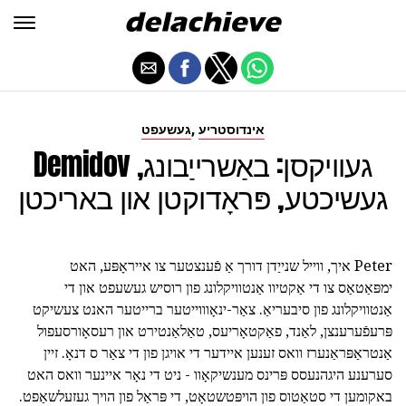
,
אינדוסטריע
געשעפט
Demidov געוויקסן: באַשרייַבונג,
געשיכטע, פּראָדוקטן און באריכטן
Peter איך, ווייל שנייַדן דורך אַ פֿענצטער צו אייראָפּע, האט
ימפּאַטאַס צו די אַקטיוו אַנטוויקלונג פון רוסיש געשעפט און די
אַנטוויקלונג פון סיבעריאַ. צאַר-ינאָוווייטער ברייטער האנט צעשיקט
פּרעפֿערענצן, לאַנד, פאַקטאָריעס, טאַלאַנטירט און רעסאָורסעפול
אַנטראַפּראַנערז וואס זענען איידער די אויגן פון די צאַר ס דנאָ. זיין
סערענע היגהנעסס פּרינס מענשיקאָוו - ניט די נאָר איינער וואס האט
באקומען די סטאַטוס פון הויפּטשטאָט, די פּראַל פון הויך געזעלשאַפט.