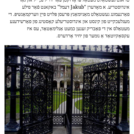
אינדוסטריע. א מאָדערן "Jakub דעמל" באקאנט פֿאַר פילע
פאַרנעמונג געשטאַלט מאַניומאַנץ פּרעסן פּלויט פייַן ווערקמאַנשיפּ. די
מעגלעכקייט פון קינסט און אינדוסטריעלע קאַסטינג פון פאַרשידענע
מעטאַלס אין די פאַבריק זענען כמעט אַנלימאַטאַד, עס איז
עקסאַקיוטאַד אַ נומער פון יחיד אָרדערס.