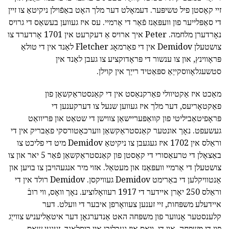
זיי קאָסטן פיל טשיפּער. דעמאָלט דער מלך האָט באַפֿוילן ניקיטאַ צו זיין
די סאַפּלייער פון וועפּאַנז פֿאַר די אַרמיי. עס איז געווען בעשאַס די גרויס
נאָרדערן מלחמה. Peter איך ארויס אַ דעקרעט אין 1701 אָרדערד צו
צושטעלן Demidov אין די פאַרמאָג Fletcher לאַנד אין די טולאַ
פּראָווינץ, און צו ענשור די פּראָדוקציע צו געבן לאַנד אין
סטשעגלאָווסקייַאַ ספּאַטיד רייַך אין קוילן.
מאַכט איז אַקטיוולי פאַרקנאַסט אין די קאַנסטראַקשאַן פון
פאַקטאָריעס, דער מלך איז געווען שנעל צו דערקענען די
פּראָפיטאַביליטי פון קוואַפּעריישאַן צווישן די שטאַט און פּריוואַט
געשעפט. נאָך אונטער קאַנסטראַקשאַן ווערכאָטורסקי פאַבריק אין די
וראַלס אין 1702 איז געגעבן צו ניקיטאַ Demidov מיט די פליכט צו
באַצאָלן די טרעאַסורי די קאָסטן פון קאַנסטראַקשאַן פֿאַר 5 יאר און צו
צושטעלן די אַרמיי וועפּאַנז און מעטאַל. אזוי מיר אנגעהויבן צו בויען און
אַנטוויקלען די באַרימט Demidov געוויקסן. Demidov רולד אין די
וראַלס 250 יאָרן איידער די 1917 רעוואָלוציע. נאָך וואָס, ווי רובֿ
איידעלע משפּחות, זיי זענען צעוואָרפן איבער די וועלט. דער
קלענסטער אָנווער פון משפּחה האט אַנדערגאָן דער איטאַליעניש צווייַג
פון די משפּחה, און די, וואס איז געבליבן אין רוסלאַנד, זענען שאָס