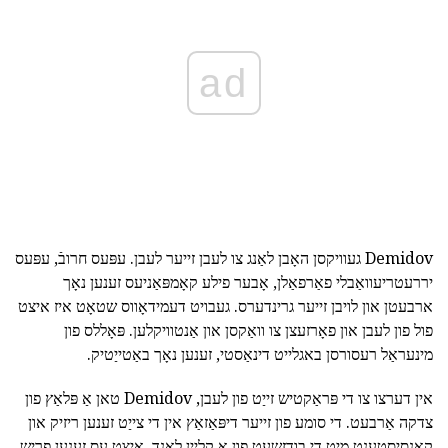
ad
Demidov געוויקסן האָבן לאַנג צו לעבן זייער לעבן. עפּעס חרובֿ, עפּעס
יררעטריעוואַבלי פאַרפאַלן, אָבער פילע קאָמפּאַניעס זענען נאָך
ארבעטן און לויבן זייער גרינדערס. געבויט דעמידאָווס שטאָט איז איצט
פול פון לעבן און פאָרזעצן צו וואַקסן און אַנטוויקלען. פּאָללס פון
מינעראַל רעסורסן באגלייט דינאַסטי, זענען נאָך באַטייַטיק.
אין דערצו צו די פּראַקטיש זייַט פון לעבן, Demidov טאן אַ פּלאַץ פון
צדקה אַרבעט. די סומע פון זייער דיפּאַזאַץ אין די צייַט זענען ריזיק און
קאָנסיסטענט מיט די בודזשעט פון אַ קליין לאַנד. איצט עס זענען פריש