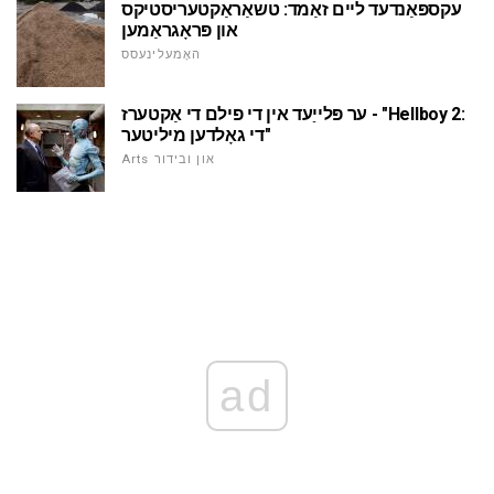
עקספּאַנדעד ליים זאַמד: טשאַראַקטעריסטיקס
און פּראָגראַמען
האָמעלינעסס
ער פּלייַעד אין די פילם די אַקטערז - "Hellboy 2:
די גאָלדען מיליטער"
Arts און ובידור
ad