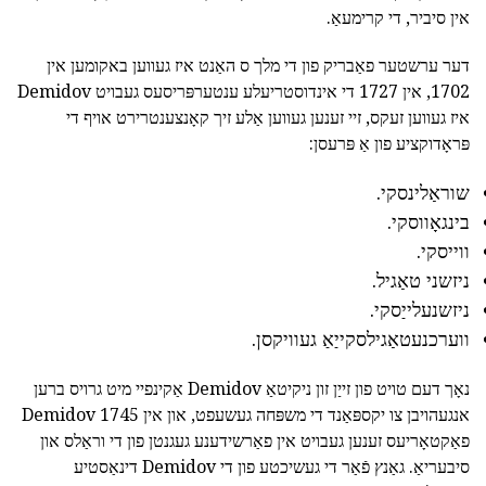
אין סיביר, די קרימעאַ.
דער ערשטער פאַבריק פון די מלך ס האַנט איז געווען באקומען אין
1702, אין 1727 די אינדוסטריעלע ענטערפּריסעס געבויט Demidov
איז געווען זעקס, זיי זענען געווען אַלע זיך קאָנצענטרירט אויף די
פּראָדוקציע פון אַ פּרעסן:
שוראַלינסקי.
בינגאָווסקי.
ווייסקי.
ניזשני טאַגיל.
ניזשנעלייַסקי.
ווערכנעטאַגילסקייַאַ געוויקסן.
נאָך דעם טויט פון זייַן זון ניקיטאַ Demidov אַקינפיי מיט גרויס ברען
אנגעהויבן צו יקספּאַנד די משפּחה געשעפט, און אין 1745 Demidov
פאַקטאָריעס זענען געבויט אין פאַרשידענע געגנטן פון די וראַלס און
סיבעריאַ. גאַנץ פֿאַר די געשיכטע פון די Demidov דינאַסטיע