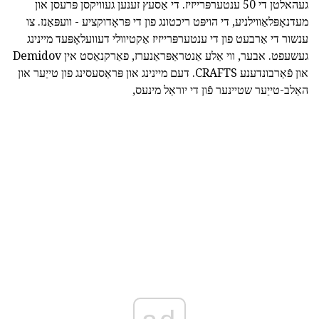
געהאלטן די 50 ענטערפּרייזיז. די אַסעץ זענען געוויקסן פּרעסן און
מעדנאָפּלאַווילניע, די הויפּט ריכטונג פון די פּראָדוקציע - וועפּאַנז. צו
ענשור די אַרבעט פון די ענטערפּרייזיז אַקטיוולי דעוועלאָפּעד מיינינג
געשעפט. אבער, ווי אַלע אַנטראַפּראַנערז, פאַרקנאַסט אין Demidov
און פֿאַרבונדענע CRAFTS. דעם מיינינג און פּראַסעסינג פון טייַער און
האַלב-טייַער שטיינער פֿון די יוראַל מינעס,