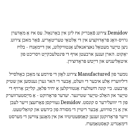
Demidov צירונג פֿאַבריק איז ליגן אין באַרנאַול. עס איז אַ מאָדערן
גרויס-וואָג פּראָדוקציע אין די אַלטאַי טעריטאָריע. פֿאַר מאכן צירונג
ניצן טייַער מעטאַל נאציאנאלע אַנטוויקלונג, און דיימאַנדז - בלויז
יאַקוט. הארן זענען ארבעטן אויף די פּינטלעכקייַט ויסריכט פון
איטאַליעניש און דייַטש פּראָדוצירן.
נומער פון Manufactured צירונג לאָזן די פירמע צו מאַכן כאָולסייל
דיליוועריז אַלע איבער די וועלט, אָבער די האר גערן גענומען און שטיק
אַרבעט. ביי קונה דזשולערז אַנטוויקלען אַ יחיד פּלאַן, קלייַבן אַרויף די
טייַער און האַלב-טייַער שטיינער. יעדער פּראָדוקט - אַ מייַסטערווערק
פון די יווועלירער ס קונסט. Demidov געוויקסן פאָרזעצן זייער לעבן
אין אַ נייַ סוויווע, אָבער ריטיין די מסורה פון כידעש און קוואַליטעט.
זייער פּראָדוקטן זענען קאַמפּעטיטיוו און אין מאָנען צווישן די מערסט
דימאַנדינג קאַסטאַמערז.