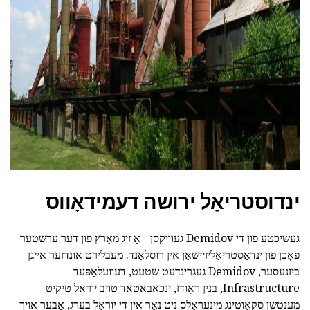
ad
ינדוסטריאַל ירושה דעמידאָווס
געשיכטע פון די Demidov געוויקסן - אַ זיג מאַרץ פון דער ערשטער
פאָכן פון ינדאַסטריאַליזיישאַן אין רוסלאַנד. מעבלירט אונדזער אייגן
ביזנעסער, Demidov געגרינדעט שטעט, דעוועלאָפּעד
Infrastructure, בנין ראָודז, ינכאַבאַטאַד טויב יוראַל טיקיט
מענטשן סקאַוטינג מינעראַלס ניט נאָר אין די יוראַל בערג, אָבער אויך