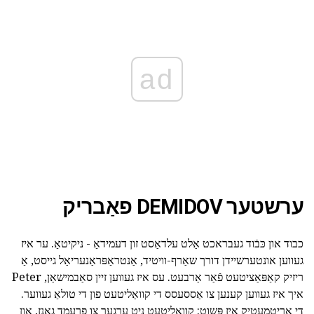
ad
ערשטער DEMIDOV פאַבריק
כבוד און כּבֿוד געבראכט אַלט עלדאַסט זון דעמידאַ - ניקיטאַ. ער איז
געווען אונטערשיידן דורך שאַרף-וויטיד, אַנטראַפּראַנעריאַל גייסט, אַ
ריזיק קאַפּאַציטעט פֿאַר אַרבעט. עס איז געווען זיין סאַבמישאַן, Peter
איך איז געווען קענען צו אַססעסס די קוואַליטעט פון די טולאַ געווער.
די אַריטמעטיק איז פּשוט: קוואַליטעט ניט ערגער צו פרעמד גאַנז, און