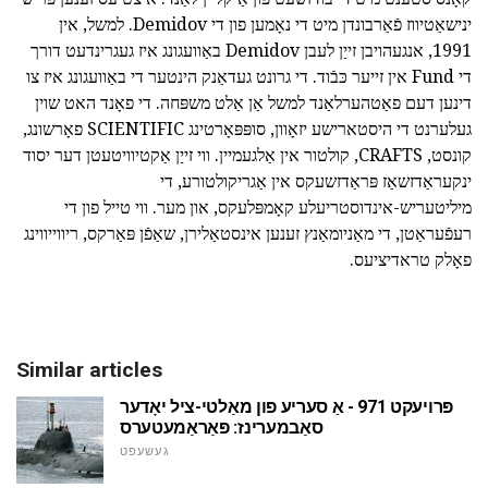
ינישאַטיווז פֿאַרבונדן מיט די נאָמען פון די Demidov. למשל, אין
1991, אנגעהויבן זייַן לעבן Demidov באַוועגונג איז געגרינדעט דורך
די Fund אין זייער כּבֿוד. די גרונט געדאַנק הינטער די באַוועגונג איז צו
דינען דעם פאַטהערלאַנד למשל אַן אַלט משפּחה. די פאָנד האט שוין
געלערנט די היסטארישע יזאָוון, סופּפּאָרטינג SCIENTIFIC פאָרשונג,
קונסט, CRAFTS, קולטור אין אַלגעמיין. ווי זייַן אַקטיוויטעטן דער יסוד
ינקעראַדזשאַז פּראַדזשעקס אין אַגריקולטורע, די
מיליטעריש-אינדוסטריעלע קאָמפּלעקס, און מער. ווי טייל פון די
רעפֿעראַטן, די מאַניומאַנץ זענען אינסטאַלירן, שאַפֿן פּאַרקס, ריווייווינג
פאָלק טראדיציעס.
Similar articles
פּרויעקט 971 - אַ סעריע פון מאַלטי-ציל יאָדער
סאַבמערינז: פּאַראַמעטערס
געשעפט