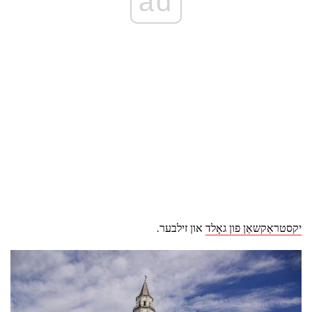
ad
יקסטראַקשאַן פון גאָלד
און זילבער.