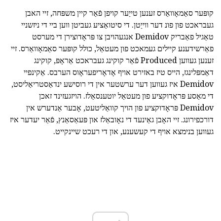
קופּער סאַמאָוואַרס זענען טייַער קויפן פֿאַר קיין משפּחה, זיי האבן
געבראכט פון פונ דער ווייַטן. די סיטואַציע געביטן ווען ביי די ניזשניי
טאַגיל פאַבריק Demidov אנגעהויבן צו פּראָדוצירן די מערסט
פאַרשידענע קיילים געמאכט פון מעטאַל, כולל קופּער סאַמאָוואַרס. זיי
זענען געווען Produced פֿאַר קוקינג געבראכט אַראָפּ, קוקינג
דאַמפּלינגז, הייס טיז באזירט אויף אָדאָריפעראָוס הערבס. אַקינפיי
Demidov איז געווען דער ערשטער אין די רוסישע ינדאַסטריאַליסט,
די מאַסע פּראָדוקציע פון מעטאַל יוטענסאַלז. הויזגעזינד זאכן
Demidov פּראָדוקציע פון הויך קוואַליטעט, אָבער אַנדערש אין
דורכפירונג. זיי האָבן גאַינעד די נאָובאַלז און פּעאַסאַנץ, פֿאַר יעדער איז
געווען בנימצא אויף די קעשענע, און די רעכט שיינקייט.