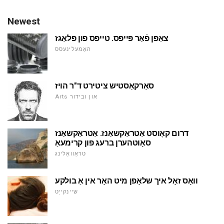
Newest
צאַפּן פֿאַר פּייפּס. טייפּס פון פּלאַגז
האָמעלינעסס
סאַרקאַסטיש ציטירט ד"ר הויז
Arts און ובידור
דרום קאָוסט אַטראַקשאַנז. אַטראַקשאַנז
סאָוטהערן ברעג פון קרימעאַ
טראַוואַלינג
וואָס זאָל איך שלאָפן מיט האָר אין אַ בולקע
שיינקייַט