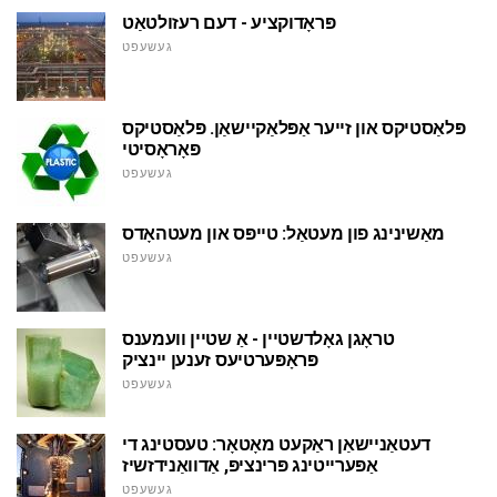
פּראָדוקציע - דעם רעזולטאַט
געשעפט
פּלאַסטיקס און זייער אַפּלאַקיישאַן. פּלאַסטיקס
פּאָראָסיטי
געשעפט
מאַשינינג פון מעטאַל: טייפּס און מעטהאָדס
געשעפט
טראָגן גאָלדשטיין - אַ שטיין וועמענס
פּראָפּערטיעס זענען יינציק
געשעפט
דעטאַניישאַן ראַקעט מאָטאָר: טעסטינג די
אַפּערייטינג פּרינציפּ, אַדוואַנידזשיז
געשעפט