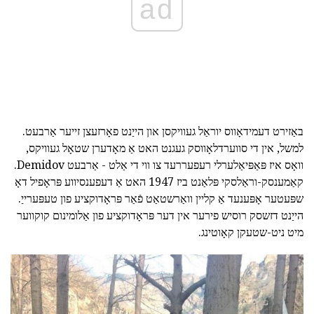
ad
באַזירט דעמידאָווס יוראַל געוויקסן און הייַנט פאָרזעצן זייער אַרבעט.
למשל, אין די סווערדלאָווסק געגנט האט אַ מאָדערן שטאָל געוויקס,
וואָס איז פּאַפּיאַלערלי רעפעררעד צו ווי די אַלט - אַרבעט Demidov.
קאַמענסק-וראַלסקי פּלאַנט ביז 1947 האט אַ דעפענסיווע פּראָפיל דאָ
שפּעטער אָפּענעד אַ קליין וואַרשטאַט פֿאַר פּראָדוקציע פון טעפּערייַ.
הייַנט דזשסק רוסיש פירער אין דער פּראָדוקציע פון אַלומינום קוקווער
מיט ניט-שטעקן קאָוטינג.