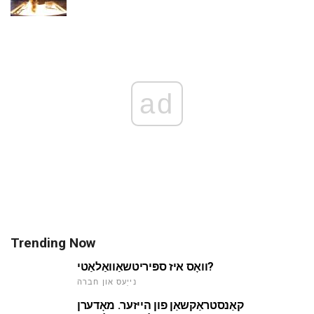
ad
Trending Now
וואָס איז ספּיריטשאַוואַלאַטי?
נייַעס און חברה
קאַנסטראַקשאַן פון הייזער. מאָדערן