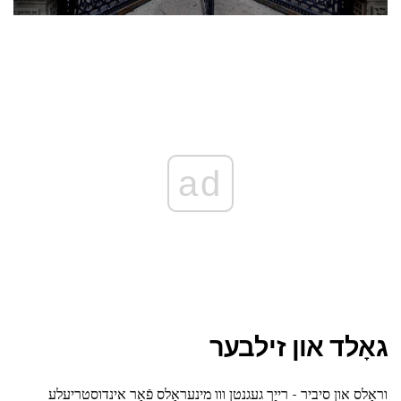
ad
גאָלד און זילבער
וראַלס און סיביר - רייַך געגנטן ווו מינעראַלס פֿאַר אינדוסטריעלע