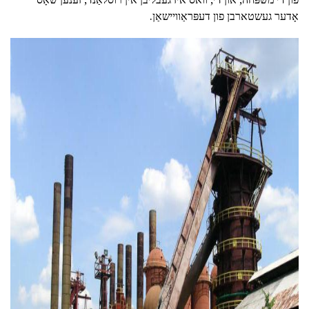
אָדער געשטארבן פון דעפּראַוויישאַן.