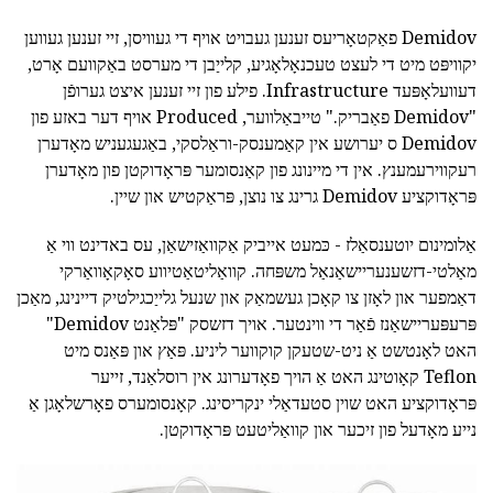
Demidov פאַקטאָריעס זענען געבויט אויף די געוויסן, זיי זענען געווען
יקוויפּט מיט די לעצט טעכנאָלאָגיע, קלייַבן די מערסט באַקוועם אָרט,
דעוועלאָפּעד Infrastructure. פילע פון זיי זענען איצט גערופֿן
"Demidov פאַבריק." טייבאַלווער, Produced אויף דער באזע פון
Demidov ס יערושע אין קאַמענסק-וראַלסקי, באַגעגעניש מאָדערן
רעקווירעמענץ. אין די מיינונג פון קאַנסומער פּראָדוקטן פון מאָדערן
פּראָדוקציע Demidov גרינג צו נוצן, פּראַקטיש און שיין.
אַלומינום יוטענסאַלז - כּמעט אייביק אַקוואַזישאַן, עס באדינט ווי אַ
מאַלטי-דזשענעריישאַנאַל משפּחה. קוואַליטאַטיווע סאָקאָוואַרקי
דאַמפער און לאָזן צו קאָכן געשמאַק און שנעל גלייַכגילטיק דיינינג, מאַכן
פּרעפּעריישאַנז פֿאַר די ווינטער. אויך דזשסק "פּלאַנט Demidov"
האט לאָנטשט אַ ניט-שטעקן קוקווער ליניע. פּאַץ און פּאַנס מיט
Teflon קאָוטינג האט אַ הויך פאָדערונג אין רוסלאַנד, זייער
פּראָדוקציע האט שוין סטעדאַלי ינקריסינג. קאָנסומערס פאָרשלאָגן אַ
נייע מאָדעל פון זיכער און קוואַליטעט פּראָדוקטן.