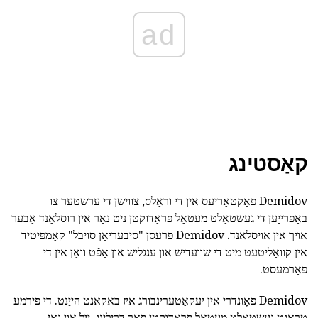
ad
קאַסטינג
Demidov פאַקטאָריעס אין די וראַלס, צווישן די ערשטער צו
באַפרייַען די געשטאַלט מעטאַל פּראָדוקטן ניט נאָר אין רוסלאַנד אָבער
אויך אין אויסלאנד. Demidov פּרעסן "סיבעריאַן סויבל" קאַמפּיטיד
אין קוואַליטעט מיט די שוועדיש און ענגליש און אָפֿט וואַן אין די
פאַרמעסט.
Demidov פאָונדרי אין יעקאַטערינבורג איז באקאנט הייַנט. די פירמע
טראגט געשטאַלט מעטאַל פּראָדוקטן פֿאַר דרילינג, ייל און גאַז