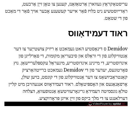
עריסטאַקראַץ געווארן אַרטאַזאַנז, קענען צו טאָן זייַן אַרבעט,
ראַדייוסטשיע ניט בלויז פֿאַר אייער קעשענע אָבער אויך פֿאַר די מאַכט
פון די שטאַט.
ראוד דעמידאָווס
Demidov ס דינאַסטיע האט געמאכט אַ ריזיק צושטייַער צו דער
אַנטוויקלונג פון די וראַלס און סיבעריאַן מקומות, די פאַרלייגן פון
אינדוסטריע, די מיינינג אינדוסטריע, מינעראַל עקספּלעריישאַן. נוץ
פאָרטונעס, יעדער פון די Demidov געמאכט ברייטהאַרציק
קאַנטראַביושאַנז צו דער אַנטוויקלונג פון די קונסט, בויען שולן,
אָרפאַנאַגעס און האָספּיטאַלס. ראוד דעמידאָווס אנגעהויבן מיט קליין
טולאַ גונסמיטה דעמידאַ גריגאָרעוויטשאַ אַנטופעוואַ, הצלחה
דערלאנגט צו די מלך ביקס פון זייַן אייגן פּראָדוקציע.