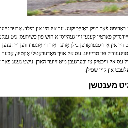
איז באַרימט פֿאַר רויק באַזייַטיקונג. ער איז מין און מילד, אָבער זיי
ּשיידנדיק פּאַרטיי קענען זייַן געהייסן אַ חוש פון כשיוועס: ניט ענ
יין אין אַרויסגעוואָרפן בילן אָדער אַרן די אָונערז ווען זיי זענען 
 טויגעוודיק פון טריינינג. עס איז אויך מאַדעראַטלי אַקטיוו, אָבער
ייַל עס איז וויכטיק צו יבערגעבן מיט זייער הארן. נישט גענוג פֿאַר 
עלעבט און קיין שפּילן.
יט מענטשן