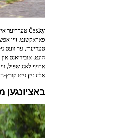
Česky טערריער 
פאַראַקשנט. זייַן אָפ
טעריערז, ער וועט ניט ז
הונט, אָובידיאַנט און
אַרויף לאַנג שפּיל, וו
אַלע זייַן גייט קורץ-ג
באציונגען מ