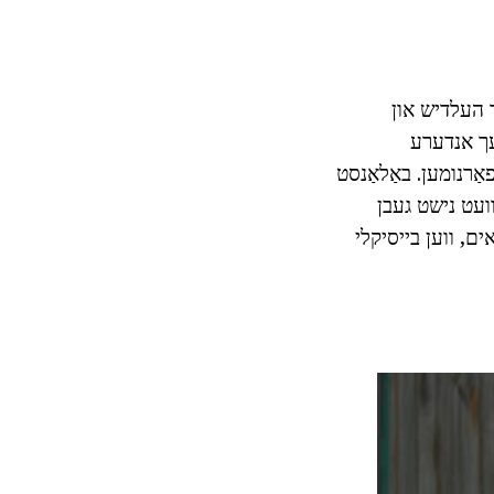
ער העלדיש און
לעך אנדערע
פאַרנומען. באַלאַנסט
 וועט נישט געבן
אים, ווען בייסיקלי