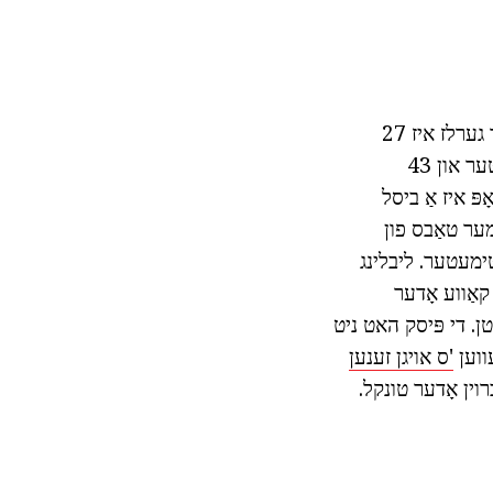
דעם אַנדערסייזד הונט מיט אַ ילאָנגגייטאַד גוף און קורץ לעגס. הייך ביי די ווידערז פֿאַר גערלז איז 27
סענטימעטער פֿאַר מאַלעס - 29 סענטימעטער, לענג -. ריספּעקטיוולי 40 סענטימעטער און 43
פּ איז אַ ביסל
ער טאַבס פון
ון אַ נעראָוער גוף. קאַסטן אַרומנעם טוט ניט יקסיד 45 סענטימעטער. ליבלינג
 אַ קאַווע אָדער
סטן. די פּיסק האט ניט
עווען
'ס אויגן זענען
רוין אָדער טונקל.