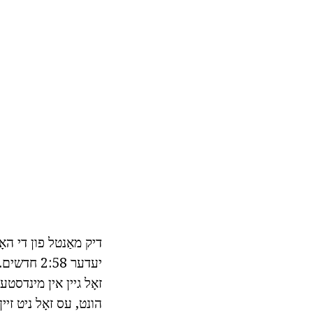
יעדער 2:58
הונט, עס זאָל ניט זיין