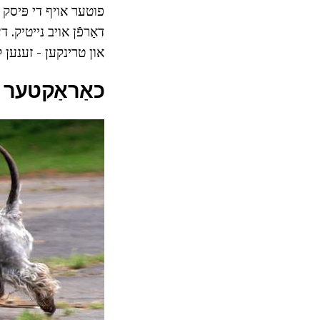
פוטער אויף די פּיסק ל
דאַרפֿן אויב נייטיק. 
און טרינקען - זענען 
כאַראַקטער א