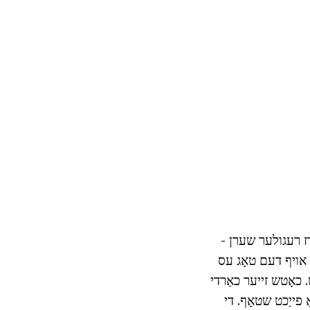
ומינג. Česky טערריער ריקווייערז רעגולער שערן -
יין. אויף דעם טאָג עס
יקייט. כאָטש זייער כאַרדי
ַ פייַכט שטאָף. די