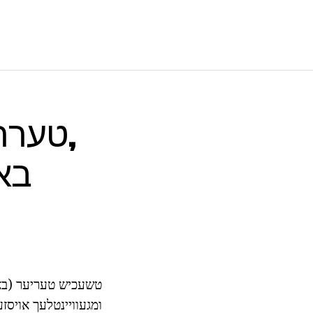
טשעכיש טעריער (באָה
ומגעוויינטלעך אויסזען