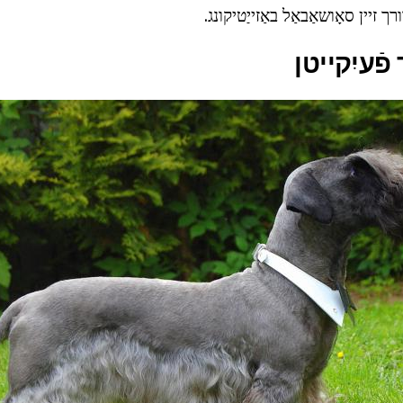
 זיין סאָושאַבאַל באַזייַטיקונג.
ֿעיִקייטן