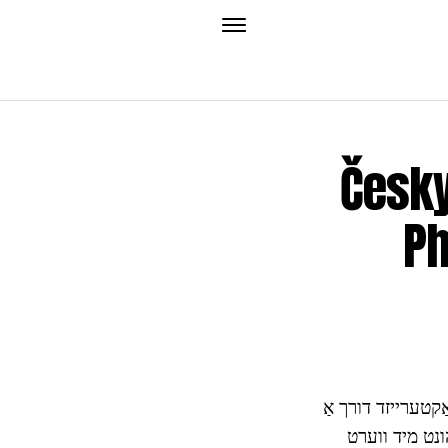
 טערריער: בריד באַשרייַבונג,
אַטור און
טערייזד דורך אַ
הונט מיד ווערט