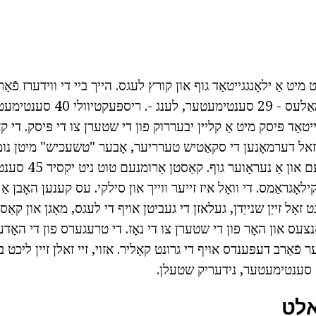
אַד פּיסק מיט אַ קליין יבעררוק פון די שטערן צו די פּיסק. די קאָ
ט זאל דערמאָנען די סקאַטיש טערריער, אָבער "טשעכיש" מיטן נומ
טרייאַנגגיאַלער פאָרעם א
אָג קען קייט 6-10 קילאָגראַמס. די וואָל איז זייער ווייך און סילקי. עס קענען האָבן
ט זאָל זייַן שנייַדן, געלאזן די געביטן אויף די לעגס, מאָגן און קאַ
ואָנצעס און האָר פון די שטערן צו די נאָז. די טרעגערס פון די האָד
ר פֿאַרב דעפּענדס אויף די גרונט קאָליר. אזוי, זיי זאלן זיין ליכט ב
ַלט