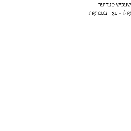
ך טשעכיש טעריער
לז - פֿאַר עסנוואַרג