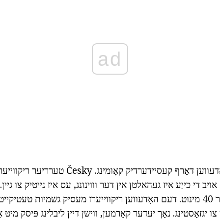
ad
דיק מאַנטל פון די האָדעווען דאַרף קעסיידערדיק קאָ
 חדשים. אויב די כייַע איז געהאלטן אין דער וווינונג, עס איז נייטיק צו ג
זאָל גיין אין מינדסטער 40 מינוט. דעם האָדעווען ריקווייערז מעסיק גשמיות טעט
 צו יגזאָסטינג. נאָך יעדער קאָרמען, ווישן דיין ליבלינג פּיסק מיט א