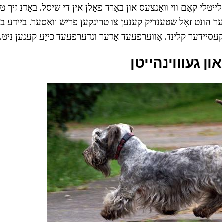
ייטלי קאַם ווי וואָנצעס און באָרד פאַלן אין די שיסל. באָדנ זי
דער הונט זאָל שטענדיק קענען צו טרינקען פריש וואַסער. ביידע באָו
קעסיידער קלינד. אָווערפעעד אָדער ונדערפעעד כייַע קענען ניט.
ון געוווינהייטן