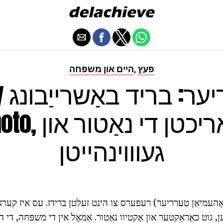
פּעץ
היים און משפּחה
,
Česky
Photo, באריכטן די נ
געוווינהייטן
עמיאַן טערריער) רעפערס צו הינט זעלטן ברידז. עס איז קעראַק
, גוט כאַראַקטער און אַקטיוו נאַטור. אַמאָל אין די משפּחה, די 