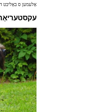
אַלעמען ס באַליבט דורך
עקסטעריאָר פ