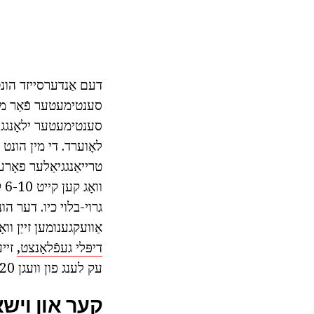
סענטימעטער ילאָנגגייט
לאָוערד. די מין הונ
וו
גרוי-בלוי כיו. דער הונ
אַוועקגענומען זייַן ו
דיפּלי געפֿלאַנצט,
זייע
עק לענג פון וועגן 20 סענטימעטער, נידעריק שטעלן.
קער און וישא