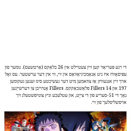
די רגע פּעריאָד קען זיין צעטיילט אין 26 בלאַקס (אַרטשעס). נומער פון
עפּיסאָודז איז ניט אַנאַמביגיאַוואַס אין זיי, ווי אין דער ערשטער. עס זאָל
אויך זיין אנגעוויזן אַז צוזאמען מיט דער געשיכטע סינז זענען געקומען
197 און Fillers 14 פלאַשבאַקקס. Fillers אָנהייבן צו דערשייַנען
נאָך די 51-סעריע פון די צייַט, און עטלעכע וניץ צונויפשטעלנ זיך
אויסשליסלעך פון זיי.