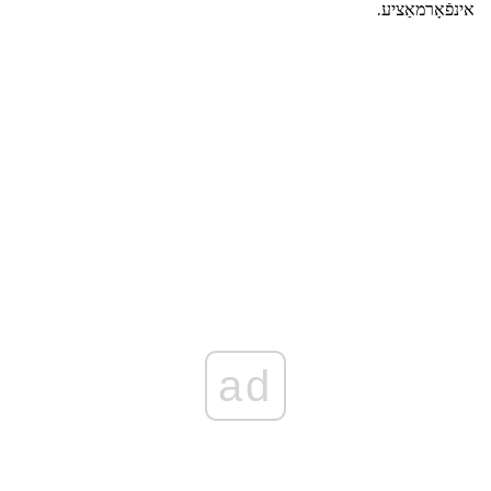
אינפֿאָרמאַציע.
ad