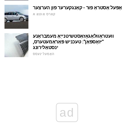
אָפּעל אַסטראַ פור - קאַנגקערער פון הערצער
קאַרס אַוטאָ א
וועטראָוולאַגאָזאַסטשיטנייַאַ מעמבראַנע
"יזאָספּאַן": טעכניש פּאַראַמעטערס,
ינסטאַלירונג
האָמעלינעסס
ad