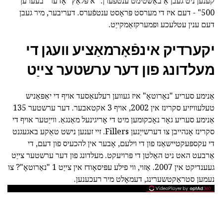
קענען ניט געבן אַ באַשטימט ענטפֿערן. "א פּלאַץ" אָדער "בעערעך
500" - דעם איז די מערסט פּראָסט ענטפֿערס. דעריבער, מיר געבן
דעם ענין עטלעכע ופמערקזאַמקייַט.
יקערדיק אינפֿאָרמאַציע וועגן די
מעלדונג פון דער ערשטער צייַט
אַנימע סעריע "נאַרוטאָ" איז געווען רעלעאַסעד אויף די יאַפּאַניש
טעלעוויזיע סקרינז אין 2002, אויף 3 אקטאבער. דער ערשטער 135
אַנימע סעריע גאָר נאָכקומען מיט די אָריגינעל מאַנגאַ. ווייַטער אויף די
סקרינז אָנהייבן צו דערשייַנען Fillers. זיי זענען נישט טאַקע באגעגנט
די עקספּעקטיישאַנז פון די וילעם, אָבער אין להכעיס פון דעם, די
אַרבעט האט ניט האַלטן די פּרויעקט. מעלדונג פון דער ערשטער צייַט
געענדיקט אין 2007. אַזוי, ווי פילע עפּיסאָודז אין צייַט 1 "נאַרוטאָ"? צו
נעמען סטראַקטשערינג, דעמאָלט מיר רעכענען.