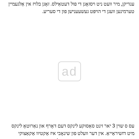
ענדיקן, מיר וועט ניט ויסזאָגן די פול דעטאַילס. זאָגן בלויז אין אַלגעמיין
טערמינען וועגן די הויפּט געשעענישן פון די סעריע.
ad
עס ס שוין 3 יאר זינט סאַסוקע לינקס דעם דאָרף און נאַרוטאָ לינקס
מיט דזשיראַייאַ. אין דער וועלט פון שינאָבי איז אַקטיוו אַקאַצוקי