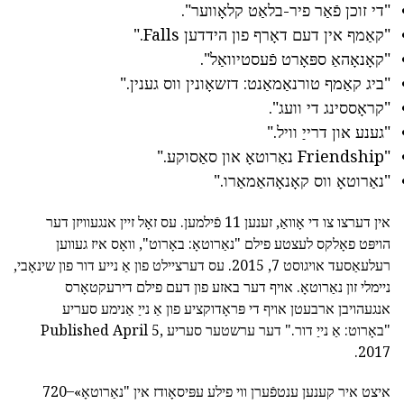
"די זוכן פֿאַר פיר-בלאַט קלאָווער".
"קאַמף אין דעם דאָרף פון הידדען Falls."
"קאָנאָהאַ ספּאָרט פֿעסטיוואַל".
"ביג קאַמף טורנאַמאַנט: דזשאָונין ווס גענין."
"קראָססינג די וועג".
"גענע און דרייַ וויל."
"Friendship נאַרוטאָ און סאַסוקע."
"נאַרוטאָ ווס קאָנאָהאַמאַרו."
אין דערצו צו די אָוואַ, זענען 11 פֿילמען. עס זאָל זיין אנגעוויזן דער
הויפּט פאָלקס לעצטע פילם "נאַרוטאָ: באָרוט", וואָס איז געווען
רעלעאַסעד אויגוסט 7, 2015. עס דערציילט פון אַ נייע דור פון שינאָבי,
ניימלי זון נאַרוטאָ. אויף דער באזע פון דעם פילם דירעקטאָרס
אנגעהויבן ארבעטן אויף די פּראָדוקציע פון אַ נייַ אַנימע סעריע
"באָרוט: אַ נייַ דור." דער ערשטער סעריע Published April 5,
2017.
איצט איר קענען ענטפֿערן ווי פילע עפּיסאָודז אין "נאַרוטאָ» ̶ 720