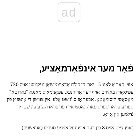
ad
פֿאַר מער אינפֿאָרמאַציע,
אזוי, פֿאַר אַ לאַנג 15 יאר, די פילם אַדאַפּטיישאַן געקומען אויס 720
עפּיסאָודז באזירט אויף דער אָריגינעל, עפּאָנימאָוס מאַנגאַ "נאַרוטאָ"
מאַסאַסי קיסימאָטאָ. אבער אַז ס 'נישט אַלע. אין צווישן די אַוטפּוץ פון
סעריע פּראָדוסערס פאַרקנאַסט אין דער פּראָדוקציע פון שטריך
פֿילמען און אָוואַ.
גאַנץ צייַט אויס 8 פון דער אָריגינעל אַנימע סעריע (אָוואַשעק):