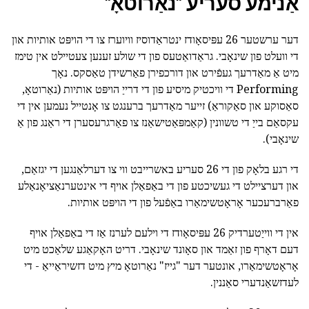
אַנימע סעריע "נאַרוטאָ"
דער ערשטער 26 עפּיסאָודז ינטראַדוסיז וויוערז צו די הויפּט אותיות און
די וועלט פון שינאָבי. גראַדואַטעס פון די שולע זענען צעטיילט אין טימז
מיט אַ מאַדרעך געפֿירט און דורכפירן פאַרשידן טאַסקס. נאָך
Performing די וויכטיק מיסיע פון די דרייַ הויפּט אותיות (נאַרוטאָ,
סאַסוקע און סאַקוראַ) זייער מאַדרעך ברענגט צו אָנטייל נעמען אין די
עקסאַם בייַ די טשוונין (קאַמפּאַטישאַנז צו פאַרגרעסערן די ראַנג פון אַ
שינאָבי).
די רגע בלאָק פון די 26 סעריע באשרייבט ווי צו דערלאַנגען די יגזאַם,
און דערציילט די געשיכטע פון די באַפאַלן אויף די אינטערנאַציאָנאַלע
פאַרברעכער אָראָטשימאַרו באַפֿעל פון די הויפּט אותיות.
אין די ווייַטערדיק 26 עפּיסאָודז די וילעם לערנז אַז די באַפאַלן אויף
דעם דאָרף פון זאַמד און סאָונד שינאָבי. דריט האָקאַגע שלאַכט מיט
אָראָטשימאַרו, אונטער דער "גייז" נאַרוטאָ מיץ מיט דזשיראַייאַ - די
לעדזשאַנדערי סאַננין.