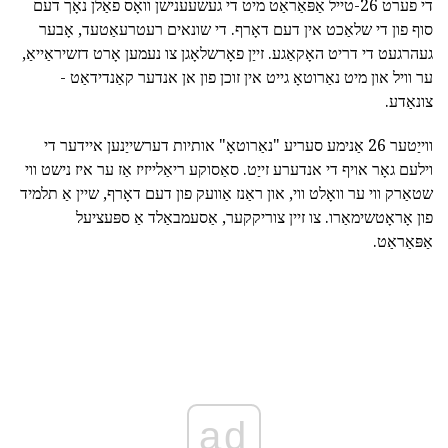
די פערט 26-טייל אַפּאַראַט מיט די געשעענישן וואָס פאַלן נאָך דעם
סוף פון די שלאַכט אין דעם דאָרף. די שונאים רעטרעאַטעד, אָבער
געהרגעט די דריט האָקאַגע. זייַן פאָרשלאָגן צו נעמען אָרט דזשיראַייאַ,
ער וויל און מיט נאַרוטאָ גייט אין זוכן פון אן אנדער קאַנדידאַט -
צונאַדע.
ווייַטער 26 אַנימע סעריע "נאַרוטאָ" אותיות דערשייַנען איידער די
וילעם גאָר אויף די אנדערע זייַט. סאַסוקע ריאַלייזיז אַז ער איז נישט ווי
שטאַרק ווי ער וואָלט ווי, און ראַנז אַוועק פון דעם דאָרף, שיין אַ תלמיד
פון אָראָטשימאַרו. צו זיין צוריקקער, אַסעמבאַלד אַ ספּעציעל
אַפּאַראַט.
ad