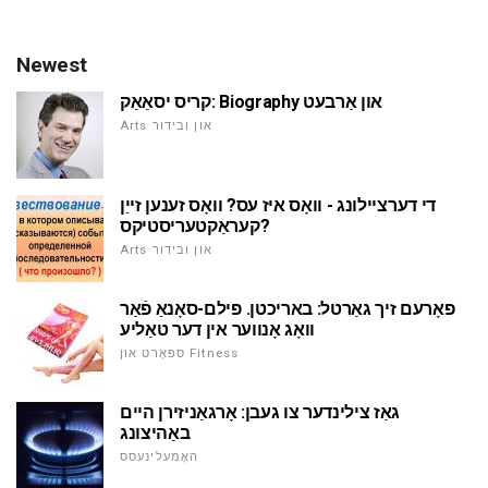
Newest
קריס יסאַאַק: Biography און אַרבעט
Arts און ובידור
די דערציילונג - וואָס איז עס? וואָס זענען זייַן
קעראַקטעריסטיקס?
Arts און ובידור
פאָרעם זיך גאַרטל: באריכטן. פילם-סאָנאַ פֿאַר
וואָג אָנווער אין דער טאַליע
ספּאָרט און Fitness
גאַז צילינדער צו געבן: אָרגאַניזירן היים
באַהיצונג
האָמעלינעסס