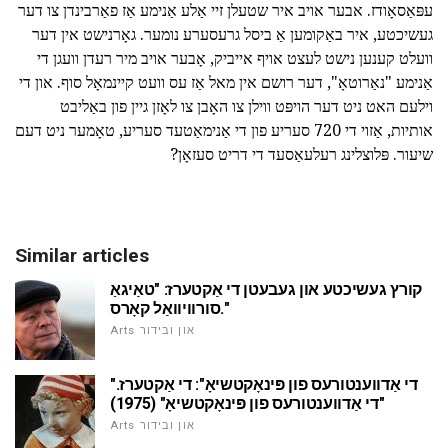
עפּאַסאָודז. אבער אויב איר שטעלן זיי אַלע אַנימע אַז פאַרבינדן צו דער
געשיכטע, איר באַקומען אַ ביסל גרעסערע נומער. גאָרנישט אין דער
וועלט קענען נישט לעצט אויף אייביק, אָבער אויב מיר רעדן וועגן די
אַנימע "נאַרוטאָ", דער רושם אין מאל אַז עס וועט קיינמאָל סוף. און די
וילעם האט ניט דער הויפּט ווילן צו האָבן צו לאָזן גיין פון באַליבט
אותיות, אַזוי די 720 סעריע פון די אַנימאַטעד סעריע, טאָמער ניט דעם
שיעור. פּלוצלינג רעלעאַסעד די דריט סעזאָן?
Similar articles
קורץ געשיכטע און געבעטן די אַקטערז: "טאַיגאַ
סורוויוואַל קאָרס."
Arts און ובידור
"די אַדווענטורעס פון פּינאָקטשיאָ": די אַקטערז.
"די אַדווענטורעס פון פּינאָקטשיאָ" (1975)
Arts און ובידור