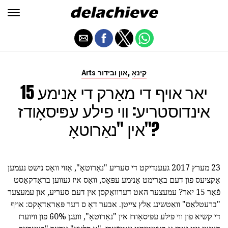
,
קינאָ
Arts און ובידור
15 יאר אויף די מאַרק די אַנימע
אינדוסטריע: ווי פילע עפּיסאָודז
אין "נאַרוטאָ"?
23 מערץ 2017 געענדיקט די סעריע "נאַרוטאָ", אַזוי וואָס נישט נעמען
אַקציעס פון דעם באַרימט אַנימע עפּאָס, וואָס איז געווען בראָדקאַסט
פֿאַר 15 יאר? עמעצער האט דערוואַקסן אין דעם סעריע, און עמעצער
"ברעטלאַס" וואַטשינג אַלץ צייטן. אבער דאָ ס דער פּאַראַדאָקס: אויף
די קשיא פון ווי פילע עפּיסאָודז אין "נאַרוטאָ", וועגן 60% פון וויוערז