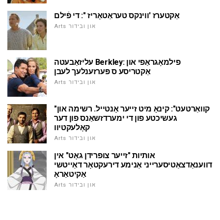
אַקטערז 'ווינקס טעראַטאָריז ": די פֿילם
Arts און ובידור
עליזאַבעטה Berkley: פילמאָגראַפי און
אַקטריסע ס פּערזענלעך לעבן
Arts און ובידור
"קוואַרטעט": קינאָ מיט זייער אָנטייל. רשימה און
געשיכטע פון די ימערדזשאַנס פון דער
קאָלעקטיוו
Arts און ובידור
אותיות "זייער צופרידן גאָט" אין
דווענאַדצאַטיסערייני אַנימע דירעקטאָר דאַייטשי
אַקיטאַראָ
Arts און ובידור