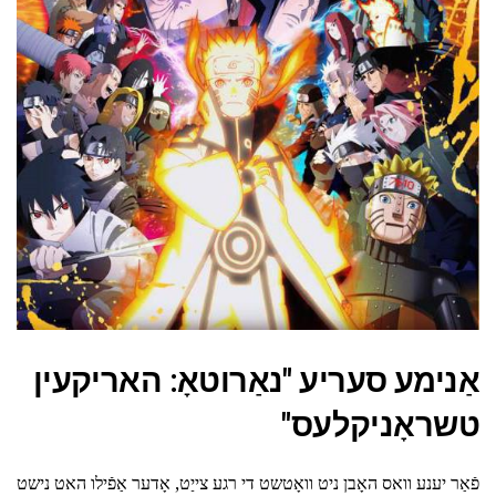
אַנימע סעריע "נאַרוטאָ: האריקעין
טשראָניקלעס"
פֿאַר יענע וואס האָבן ניט וואָטשט די רגע צייַט, אָדער אַפֿילו האט נישט