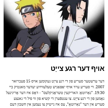
אויף דער רגע צייַט
דער ערשטער סעריע פון די רגע צייַט געקומען אויס 15 פעברואר
2007. די סעריע ערד אויף יאַפּאַניש טעלעוויזיע יעדער מאנטיק ביי
19:30. "נאַרוטאָ: האריקעין טשראָניקלעס" - דאָס איז דער אָריגינעל
נאָמען פון די רגע צייַט. צו ענטפֿערן די קשיא פון ווי פיל די גאנצע
סעריע אין דער "נאַרוטאָ", עס איז נייטיק צו נעמען אין חשבון דעם