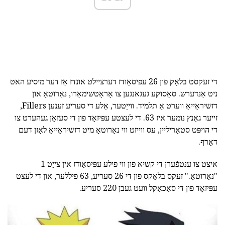
די זעקסט בלאָק פון 26 עפּיסאָודז דערציילט אונדז אַז דער מיסיע האט
ניט אַנדערש. סאַסוקע געגאנגען צו אָראָטשימאַרו, נאַרוטאָ און
דזשיראַייאַ ווערט אַ תלמיד. ווייַטער, אַלע די סעריע זענען Fillers,
זייער גאַנץ נומער איז 63. די לעצטע עפּיזאָד פון די סעזאָן געהערט צו
די הויפּט סטאָריליין, עס ווייזט ווי נאַרוטאָ מיט דזשיראַייאַ לאָזן דעם
דאָרף.
איצט צו ענטפֿערן די קשיא פון ווי פילע עפּיסאָודז אין צייַט 1
"נאַרוטאָ." זעקס בלאַקס פון די 26 סעריע, 63 פיללער, און די לעצט
עפּיזאָד פון די סאַכאַקל וועט געבן 220 סעריע.