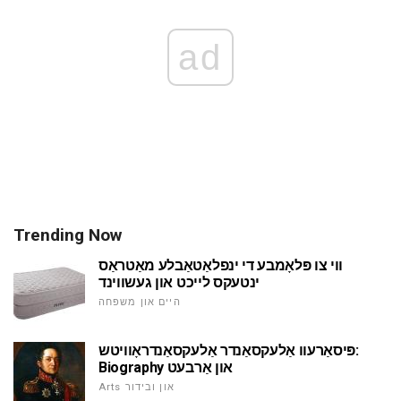
ad
Trending Now
ווי צו פּלאָמבע די ינפלאַטאַבלע מאַטראַס
ינטעקס לייכט און געשווינד
היים און משפּחה
פּיסאַרעוו אַלעקסאַנדר אַלעקסאַנדראָוויטש:
Biography און אַרבעט
Arts און ובידור