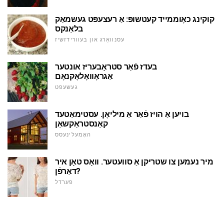
קוקינג כאָוממייד קעטשופּ: אַ רעצעפּט געשמאַק
בלאַנקס
עסנוואַרג און בעוורידזשיז
בעדז פֿאַר סטראָבעריז אונטער
אַגראָוואָלאָקנאָם
געשעפט
בויען אַ הויז פֿאַר אַ מיליאָן. עסטימאַטעד
קאַנסטראַקשאַן
האָמעלינעסס
מיר נעמען צו שטריקן אַ סוועטער. וואָס טאָן איר
דאַרפֿן?
פערדל