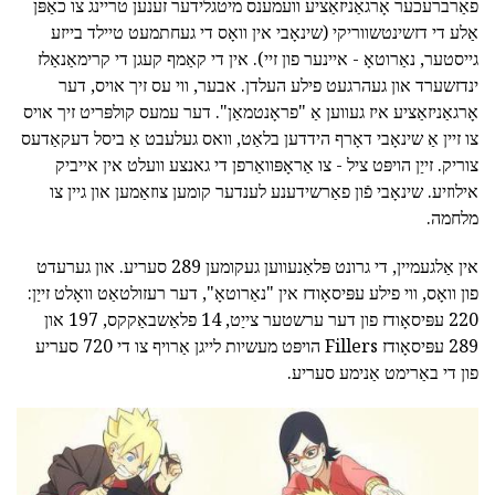
פאַרברעכער אָרגאַניזאַציע וועמענס מיטגלידער זענען טריינג צו כאַפּן
אַלע די דזשינטשווריקי (שינאָבי אין וואָס די געחתמעט טיילד בייזע
גייסטער, נאַרוטאָ - איינער פון זיי). אין די קאַמף קעגן די קרימאַנאַלז
ינדזשערד און געהרגעט פילע העלדן. אבער, ווי עס זיך אויס, דער
אָרגאַניזאַציע איז געווען אַ "פראָנטמאַן". דער עמעס קולפּריט זיך אויס
צו זיין אַ שינאָבי דאָרף הידדען בלאַט, וואס געלעבט אַ ביסל דעקאַדעס
צוריק. זייַן הויפּט ציל - צו אַראָפּוואַרפן די גאנצע וועלט אין אייביק
אילוזיע. שינאָבי פֿון פאַרשידענע לענדער קומען צוזאַמען און גיין צו
מלחמה.
אין אַלגעמיין, די גרונט פּלאַנעווען געקומען 289 סעריע. און גערעדט
פון וואָס, ווי פילע עפּיסאָודז אין "נאַרוטאָ", דער רעזולטאַט וואָלט זייַן:
220 עפּיסאָודז פון דער ערשטער צייַט, 14 פלאַשבאַקקס, 197 און
289 עפּיסאָודז Fillers הויפּט מעשיות לייגן אַרויף צו די 720 סעריע
פון די באַרימט אַנימע סעריע.