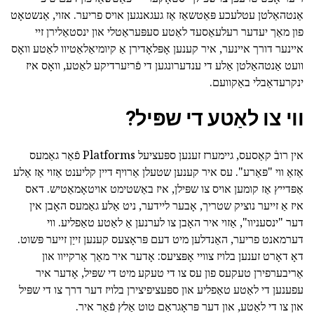
אַנטהאַלטן עטלעכע פּאַטשאַז אַז געגאנגען אויס פריער. אזוי, אַנשטאָט
פון מאַך יעדער רעלעאַסעד לאַטע סעפּעראַטלי און ינסטאַלירן זיי
איינער דורך איינער, איר קענען אָפּלאָדירן אַ קיומיאַלאַטיוו לאַטע וואָס
וועט אַנטהאַלטן אַלע די ענדערונגען די פֿריִערדיקע לאַטע, וואָס איז
ינקרעדאַבלי באַקוועם.
ווי צו לאַטע די שפּיל?
אין רובֿ קאַסעס, גיימערז זענען ספּעציעל Platforms פֿאַר גאַמעס
אַזאַ ווי "פּאַרע". עס איר קענען שטעלן אַרויף דיין קליענט אַזוי אַז אַלע
אַפּדייץ אַז קומען אויס צו שפּילן, איז באַשטימט אויטאָמאַטיש. דאס
איז אַ זייער נוציק שטריך, אָבער ליידער, ניט אַלע גאַמעס האָבן אין
דער "ינסעניוו", אַזוי איר האָבן צו לערנען אַ לאַטע טאַפליע. ווי
דערמאנט פריער, האַנדלען מיט דעם פּראָצעס קענען זייַן זייער פּשוט.
דאָ דאָרט זענען בלויז צוויי אָפּציעס: אָדער איר מאַך אַרקייוו און
אַריבערפירן טעקעס פון עס צו די טעקע מיט די שפּיל, אָדער איר
עפענען די לאַטע טאַפליע און ספּעציפיצירן בלויז דער דרך צו די שפּיל
און צו די לאַטע, און דער פּראָגראַם טוט אַלץ פֿאַר איר.