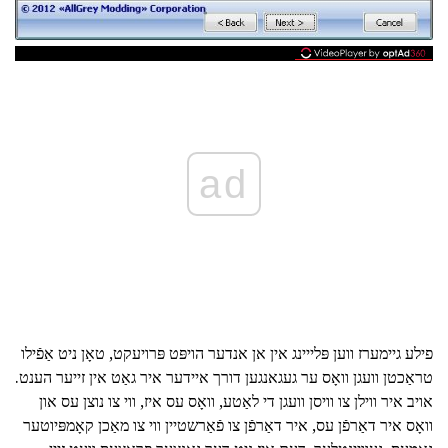
ad
פילע גיימערז ווען פּלייינג אין אן אנדער הויפּט פּרויעקט, טאָן ניט אַפֿילו
טראַכטן וועגן וואָס ער געגאנגען דורך איידער איר גאַט אין זייער הענט.
אויב איר ווילן צו וויסן וועגן די לאַטע, וואָס עס איז, ווי צו נוצן עס און
וואָס איר דאַרפֿן עס, איר דאַרפֿן צו פֿאַרשטיין ווי צו מאַכן קאָמפּיוטער