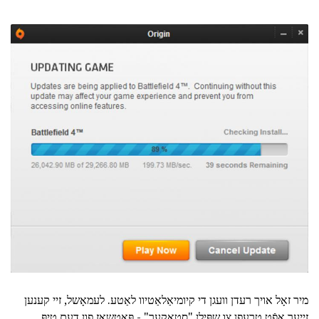
מיר זאָל אויך רעדן וועגן די קיומיאַלאַטיוו לאַטע. לעמאָשל, זיי קענען
זייער אָפֿט טרעפן צו שפּילן "סטאָקער" - פּאַטשאַז פון דעם טיפּ