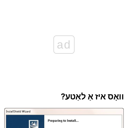
ad
וואָס איז אַ לאַטע?