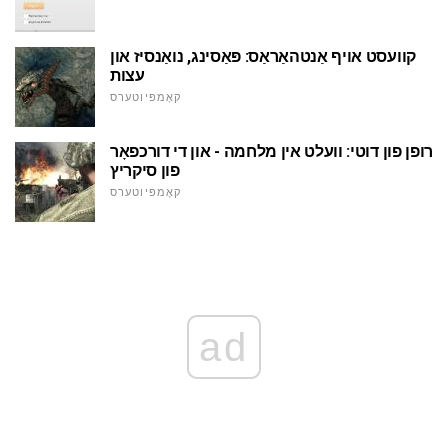
קוועסט אויף אַנטהאַראַס: פּאַסינג, נואַנסיז און
עצות
קאָמפּיוטערס
רופן פון דוטי: וועלט אין מלחמה - און די דורכפאָר
פון סיקריץ
קאָמפּיוטערס
ad