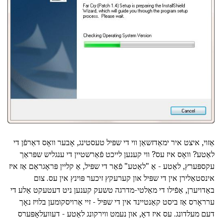
אַזוי, איצט איר ימאַדזשאַן ווי די שפּיל טעסטינג, אָבער וואָס דאַרפֿן די
לאַטע? וואָס איז עס? ווי קענען לייכט פֿאַרשטיין די ענגליש שפּראַך
עקספּערץ, לאַטע - אַ "לאַטע" פֿאַר די שפּיל, אַ קליין פּראָגראַם אַז איז
אינסטאַלירן אין די שפּיל און קערעקץ זיכער פּוינץ אין עס. צום
באַדויערן, אַפֿילו די מאַלטי-מדרגה טשעק קענען ניט דעטעקט אַלע די
ערראָרס אַז ביסט קאַנטיינד אין די שפּיל - זיי אַרויסקומען בלויז נאָך
דעם מעלדונג. עס איז דאָ, און נעמט ווירקונג לאַטע - דעוועלאָפּערס