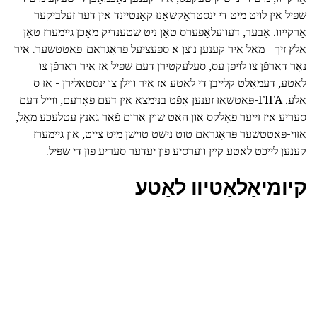
שפּיל אין לויט מיט די ינסטראַקשאַנז קאַנטיינד אין דער זעלביקער
אַרקייוו. אָבער, דעוועלאָפּערס טאָן ניט שטענדיק מאַכן גיימערז טאָן
אַלץ זיך - מאל איר קענען נוצן אַ ספּעציעל פּראָגראַם-פּאַטטשער. איר
נאָר דאַרפֿן צו לויפן עס, סעלעקטירן דעם שפּיל אַז איר דאַרפֿן צו
לאַטע, דעמאָלט קלייַבן די לאַטע אַז איר ווילן צו ינסטאַלירן - אַז ס
אַלע. FIFA-פּאַטשאַז זענען אָפֿט בנימצא אין דעם פאָרעם, ווייַל דעם
סעריע איז זייער פאָלקס און האט שוין אַרום פֿאַר גאַנץ עטלעכע מאָל,
אַזוי-פּאַטטשער פּראָגראַם טוט נישט טוישן מיט צייַט, און גיימערז
קענען לייכט לאַטע קיין ווערסיע פון יעדער סעריע פון די שפּיל.
קיומיאַלאַטיוו לאַטע