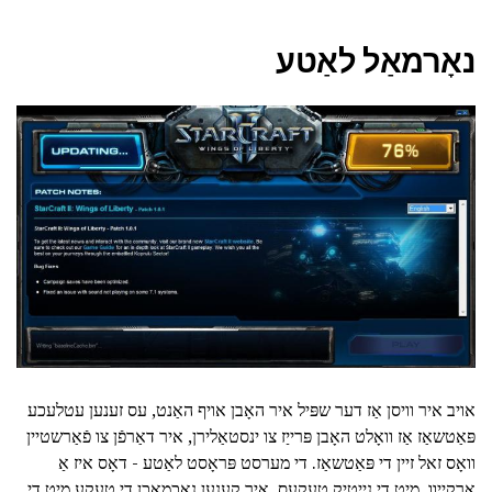
נאָרמאַל לאַטע
אויב איר וויסן אַז דער שפּיל איר האָבן אויף האַנט, עס זענען עטלעכע
פּאַטשאַז אַז וואָלט האָבן פּרייַז צו ינסטאַלירן, איר דאַרפֿן צו פֿאַרשטיין
וואָס זאל זיין די פּאַטשאַז. די מערסט פּראָסט לאַטע - דאָס איז אַ
אַרקייוו, מיט די נייטיק טעקעס, איר קענען נאָכמאַכן די טעקע מיט די