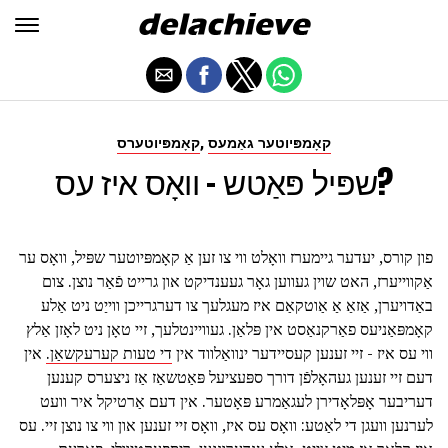
,
קאָמפּיוטער גאַמעס
קאָמפּיוטערס
שפּיל פּאַטש - וואָס איז עס?
פון קורס, יעדער גיימערז וואָלט ווי צו זען אַ קאָמפּיוטער שפּיל, וואָס ער
אַקווייערז, האט שוין געווען גאָר געענדיקט און גרייט פֿאַר נוצן. צום
באַדויערן, אַזאַ אַ אַוטקאַם איז מעגלעך צו דערגרייכן ווייַט ניט אַלע
קאָמפּאַניעס פאַרקנאַסט אין פּלאַן. געוויינטלעך, זיי טאָן ניט לאָזן אַלץ
ווי עס איז - זיי זענען קעסיידער ינוואַלווד אין
די טעות קערעקשאַן.
אין
דעם זיי זענען געהאָלפֿן דורך ספּעציעל פּאַטשאַז אַז ניצערס קענען
דעריבער אָפּלאָדירן לעגאַמרע פּאָטער. אין דעם אַרטיקל איר וועט
לערנען וועגן די לאַטע: וואָס עס איז, וואָס זיי זענען און ווי צו נוצן זיי. עס