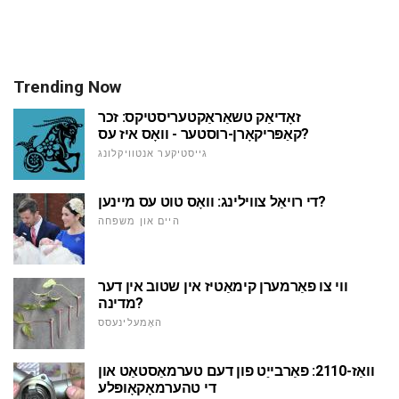
Trending Now
זאָדיאַק טשאַראַקטעריסטיקס: זכר
קאַפּריקאָרן-רוסטער - וואָס איז עס?
גייסטיקער אנטוויקלונג
די רויאַל צווילינג: וואָס טוט עס מיינען?
היים און משפּחה
ווי צו פאַרמערן קימאַטיז אין שטוב אין דער
מדינה?
האָמעלינעסס
וואַז-2110: פאַרבייַט פון דעם טערמאַסטאַט און
די טהערמאָקאָופּלע