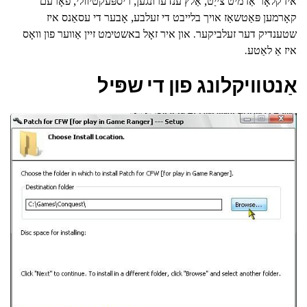
איז קלאָר אַז מיט צייַט, אַלץ ענדערונגען, ריספּעקטיוולי, פאָרעם
קאָרמען פּאַטשאַז אויך בלייבט די זעלבע, אָבער די עסאַנס איז
שטענדיק דער זעלביקער. און איר זאָל באשטימט זיין אַווער פון וואָס
איז אַ לאַטע.
אַנטוויקלונג פון די שפּיל