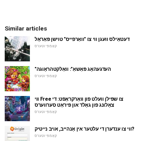
Similar articles
דעטאַילס וועגן ווי צו "וואַרפייס" טוישן פּאַראָל
קאָמפּיוטערס
"העדגעהאָג פּאַשאַ": וואַלקטהראָוגה
קאָמפּיוטערס
ווי Free צו שפּילן וועלט פון וואַרקראַפט: די
צאָלונג פון גאָלד און פּיראַט סערווערס
קאָמפּיוטערס
ווי צו ענדערן די עלטער אין אָנהייב, אויב נייטיק?
קאָמפּיוטערס