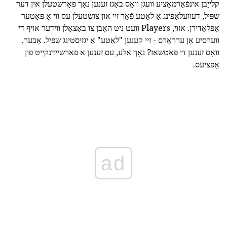
קלייַבן אינפֿאָרמאַציע וועגן וואָס באַגז זענען נאָך פאָרשטעלן אין דער
שפּיל, דעוועלאָפּינג אַ לאַטע פֿאַר זיי און צושטעלן עס ווי אַ פּאָטער
אָפּלאָדירן. אזוי, Players וועט ניט האָבן צו באַצאָלן ווידער אויף די
ווערסיע אָן ערראָרס - זיי קענען "לאַטע" אַ יגזיסטינג שפּיל. אָבער,
וואָס זענען די פּאַטשאַז? נאָך אַלע, עס זענען אַ פאַרשיידנקייַט פון
אָפּציעס.
ad