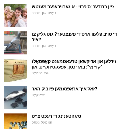
זייַן ברודער 'ס פרוי - אַ געבוירענער מענטש
נייַעס און חברה
די טויב פלעוו אויס די פֿענצטער? גוט גליק צו
איר?
נייַעס און חברה
זידלען און אדיקשאן טרעאטמענט קאַפּסאַלז
"קוייַמי": באריכטן, עפעקטיווקייַט, און
געזונטהייַט
זאָל איך אַראָפּנעמען פּיוביק האָר?
שיינקייַט
טיגהטענינג די רעכט צייַט
האָמעלינעסס