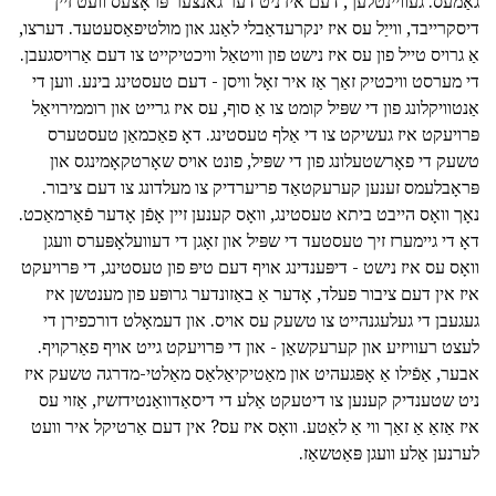
גאַמעס. געוויינטלעך, דעם איז ניט דער גאנצער פּראָצעס וועט זיין
דיסקרייבד, ווייַל עס איז ינקרעדאַבלי לאַנג און מולטיפאַסעטעד. דערצו,
אַ גרויס טייל פון עס איז נישט פון וויטאַל וויכטיקייט צו דעם אַרויסגעבן.
די מערסט וויכטיק זאַך אַז איר זאָל וויסן - דעם טעסטינג בינע. ווען די
אַנטוויקלונג פון די שפּיל קומט צו אַ סוף, עס איז גרייט און רוממירויאַל
פּרויעקט איז געשיקט צו די אַלף טעסטינג. דאָ פאַכמאַן טעסטערס
טשעק די פאָרשטעלונג פון די שפּיל, פונט אויס שאָרטקאָמינגס און
פּראָבלעמס זענען קערעקטאַד פריערדיק צו מעלדונג צו דעם ציבור.
נאָך וואָס הייבט ביתא טעסטינג, וואָס קענען זיין אָפֿן אָדער פֿאַרמאַכט.
דאָ די גיימערז זיך טעסטעד די שפּיל און זאָגן די דעוועלאָפּערס וועגן
וואָס עס איז נישט - דיפּענדינג אויף דעם טיפּ פון טעסטינג, די פּרויעקט
איז אין דעם ציבור פעלד, אָדער אַ באַזונדער גרופּע פון מענטשן איז
געגעבן די געלעגנהייט צו טשעק עס אויס. און דעמאָלט דורכפירן די
לעצט רעוויזיע און קערעקשאַן - און די פּרויעקט גייט אויף פאַרקויף.
אבער, אַפֿילו אַ אָפּגעהיט און מאַטיקיאַלאַס מאַלטי-מדרגה טשעק איז
ניט שטענדיק קענען צו דיטעקט אַלע די דיסאַדוואַנטידזשיז, אַזוי עס
איז אַזאַ אַ זאַך ווי אַ לאַטע. וואָס איז עס? אין דעם אַרטיקל איר וועט
לערנען אַלע וועגן פּאַטשאַז.