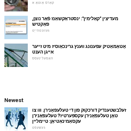
קאַרס אַוטאָ א
מעדיצין "קאַלימין": ינסטראַקשאַנז פֿאַר נוצן,
פאַקטיש
געזונטהייַט
אָטאַמאַטיק עפענונג ווענץ גרינכאַוסיז מיט זייער
אייגן הענט
האָמעלינעסס
Newest
זעלבשטענדיק דורכקוק פון די טעלעפאָנירן. ווו צו
טאָן טעלעפאָנירן עקספּערטיז? טעלעפאָנירן
עקסאַמינאַטיאָן: טיימליין
געשעפט