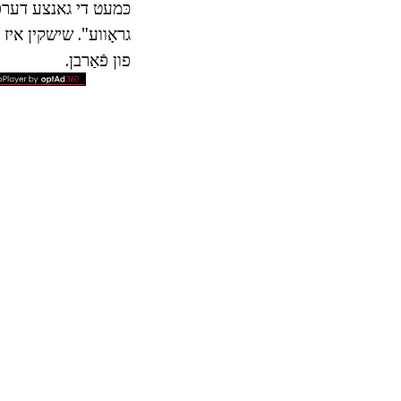
כּמעט די גאנצע דערפאַר
גראָווע". שישקין איז ג
פון פֿאַרבן.