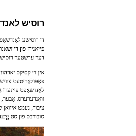
רוסיש לאַנד
די רוסישע לאַנדשאַפט
פּייאַנירז פון די זשא
דער ערשטער רוסיש לאַ
אין די קסיקס יאָרהונד
פּאָפּולאַריטעט צווי
לאַנדשאַפט פּיינערז אַ
וואַנדערערס. אָבער, א
ציבור, נעמט איוואן ש
סובורבס פון סט Petersburg, און די לייַוונט "שיפּ גראָווע" שישקין געענדיקט זייַן קאַריערע.