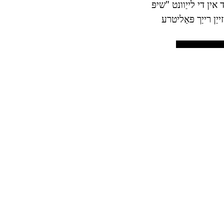
אין די לייַוונט "שיפּ
ַן רייַך פּאַליטרע