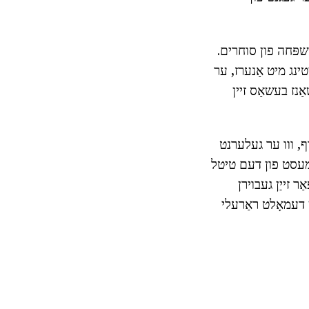
משפּחה פון סוחרים.
טינג מיט אַנערז, ער
 מעריץ און דיסטינגקשאַנז בעשאַס זיין
ף, ווו ער געלערנט
ַרמעסט פון דעם טיטל
יאר, 1861-1866, און, יערנינג פֿאַר זייַן געבוירן
 דעמאָלט ראַרעלי