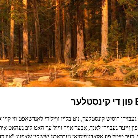
ר
בוירן רוסיש קינסטלער, ניט בלויז ווייַל די לאַנדשאַפט ווי קיין
ר פון זייער געבוירן לאַנד, אָבער אויך ווייַל ער האט ליב געהאט אי
לי, דער טיטל פון אַקאַדעמיסיאַן געבראכט שישקין שאַפונג "אין דע