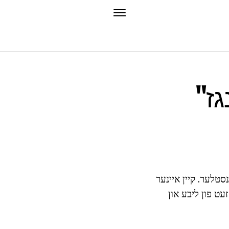
"שיפּ גראָווע" שישקין - פּיינינגז
נסטלער. קיין איינער
 זעט פון ליבע און