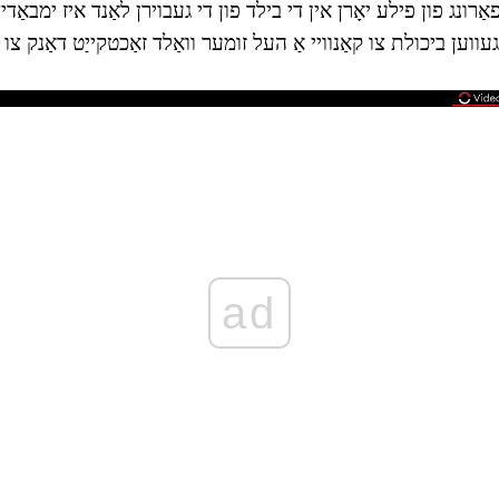
ונג פון פילע יאָרן אין די בילד פון די געבוירן לאַנד איז ימבאַדיד 
עווען ביכולת צו קאַנוויי אַ העל זומער וואַלד זאַכטקייַט דאַנק צו זיי
ad