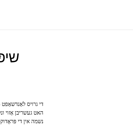
די גרויס לאַנדשאַפט 
האט געשריבן אַזוי ונק
נשמה אין די פּראָדוקט