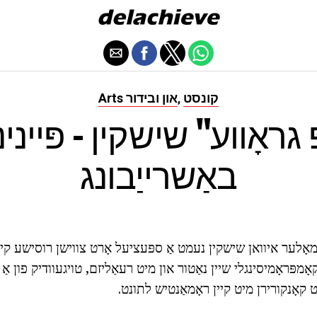
קונסט
Arts און ובידור
,
באַשרייַבונג
מאָלער איוואן שישקין נעמט אַ ספּעציעל אָרט צווישן רוסישע קי
אָמפּראָמיסינגלי שיין נאַטור און מיט רעאַליזם, טויגעוודיק פון אַ
 קאָנקורירן מיט קיין ראָמאַנטיש לתונט.