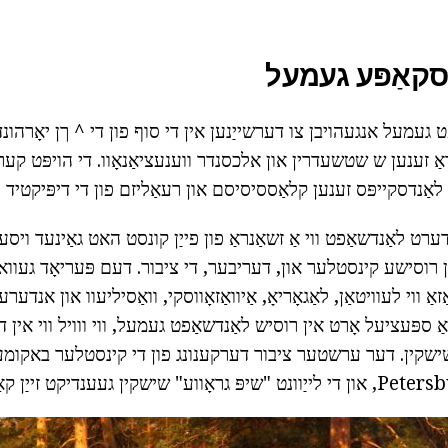
סקאַפּע געמעל
 געמעל אנגעהויבן צו דערשייַנען אין די סוף פון די ^ ךן יאָרהונד
ַנראַ זענען ש שטשעדרין און אלכסנדר ווענעציאַנאָוו. די הויפּט ק
נדסקייפּס זענען קלאַססיסיסם און רעאַליזם פון די דיפּיקטיד נא
ערט לאַנדשאַפט ווי אַ זשאַנראַ פון פייַן קונסט האט גאַינעד ויסע
שן רוסישע קינסטלער און, דעריבער, די ציבור. דעם פּעריאָד געווא
זאַ ווי לעוויטאַן, לאַגאָריאָ, אַיוואַזאָווסקי, וואַסיליעוו און אנדע
ַ ספּעציעל אָרט אין רוסיש לאַנדשאַפט געמעל, ווי ווויל ווי אין
ישקין. דער ערשטער ציבור דערקענונג פון די קינסטלער באקומען פ