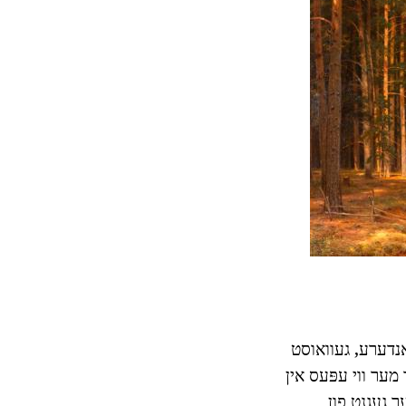
 אנדערע, געוואוסט
ר מער ווי עפּעס אין
ר געגנט פון