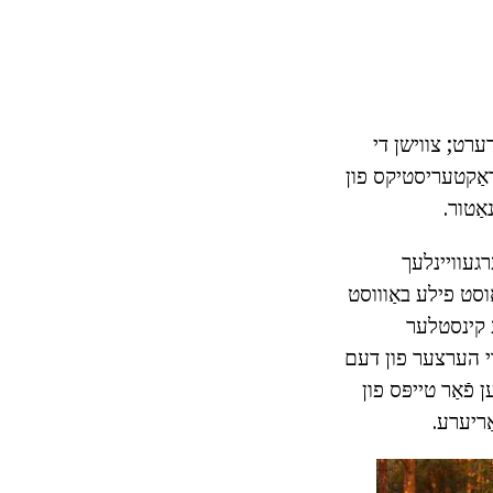
ערט; צווישן די
עראַקטעריסטיקס פון
ַטור.
רגעוויינלעך
וסט פילע באַוווסט
רע קינסטלער
 די הערצער פון דעם
ֿאַר טייפּס פון