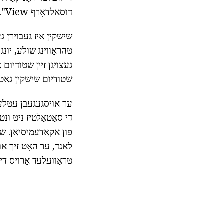
דוסאַלדאָרף View".
שישקין איז געבוירן גע
טהראָווינג שולע, יונג
שטודיום שישקין גאַט ד
ער אויסגעגעבן עטלעכע
די סאַטאַלטיז ניט ונט
לאַנד, ער האָט זיך א
טראַוועלעד אַרויס די