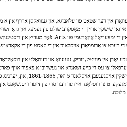
וואָרן אין דער שטאָט פון עלאַבוגאַ, און געוואקסן אַרויף אין אַ 
 איוואן שישקין אריין די מאָסקווע שולע פון געמעל און גראַדזשויי
געצויגן זייַן שטודיום אין די ימפּעריאַל אַקאַדעמי פון Arts. פֿאַר
י רעכט צו אַרומפאָרן אויסלאנד אין די קאָסט פון די אַקאַדאַמי.
 יאָרן אין מוניטש, זוריק, גענעוואַ און דעמאָלט אין דוסאַלדאָר
ערפאַלן צו עס די כייַע זשאַנראַ און געשריבן אַ פּאַפּיר אויף פא
פון אַקאַדעמיסיאַן. שישקין אויסגעגעבן אויסלאנד 5 
ומגעקערט צו רוסלאַנד איידער דער סוף פון זייער וויסנשאַפט און
 מלוכה.