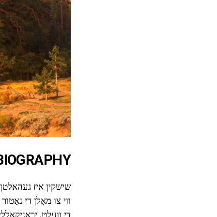
BIOGRAPHY פון די קינסטלע
שישקין איז געהאלטן גע
ווי צו מאָלן די נאַטו
די וועלט. יראָניקאַל